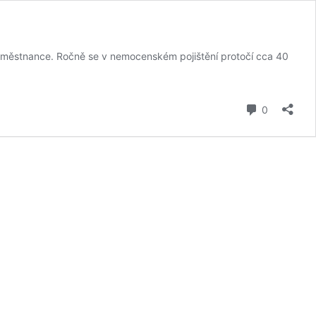
zaměstnance. Ročně se v nemocenském pojištění protočí cca 40
komentář
0