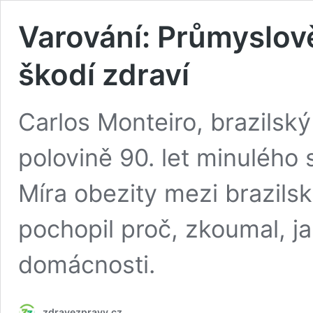
Varování: Průmyslov
škodí zdraví
Carlos Monteiro, brazilský 
polovině 90. let minulého st
Míra obezity mezi brazils
pochopil proč, zkoumal, ja
domácnosti.
zdravezpravy.cz