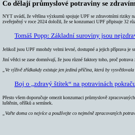
Co dělají průmyslové potraviny se zdraví
NYT uvádí, že většina výzkumů spojuje UPF se zdravotními riziky na zá
zveřejněný v roce 2024 doložil, že se konzumaci UPF připisuje 32 r
Tomáš Popp: Základní suroviny jsou nejzdra
Jelikož jsou UPF mnohdy velmi levné, dostupné a jejich příprava je sn
Jiní vědci se zase domnívají, že jsou různé faktory toho, proč potrav
„Ve výživě zřídkakdy existuje jen jediná příčina, která by vysvětloval
Boj o „zdravý štítek“ na potravinách pokrač
Přesto všem doporučuje omezit konzumaci průmyslově zpracovaných po
luštěnin, oříšků a semínek.
„Vařte doma co nejvíce a používejte co nejméně zpracovaných potra