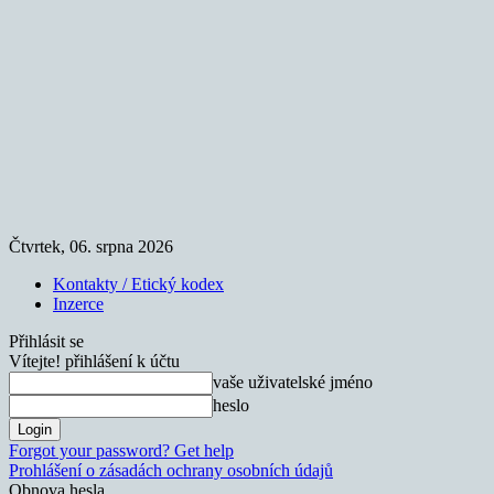
Čtvrtek, 06. srpna 2026
Kontakty / Etický kodex
Inzerce
Přihlásit se
Vítejte! přihlášení k účtu
vaše uživatelské jméno
heslo
Forgot your password? Get help
Prohlášení o zásadách ochrany osobních údajů
Obnova hesla