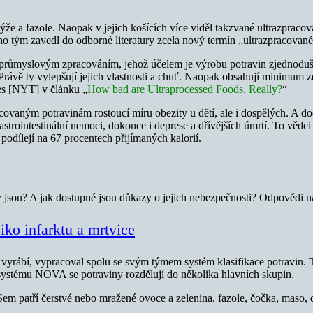
ou rýže a fazole. Naopak v jejich košících více viděl takzvané ultrazprac
o tým zavedl do odborné literatury zcela nový termín „ultrazpracované“
průmyslovým zpracováním, jehož účelem je výrobu potravin zjednodušit,
rávě ty vylepšují jejich vlastnosti a chuť. Naopak obsahují minimum zd
es [NYT] v článku „
How bad are Ultraprocessed Foods, Really?
“
covaným potravinám rostoucí míru obezity u dětí, ale i dospělých. A do
gastrointestinální nemoci, dokonce i deprese a dřívějších úmrtí. To vě
podílejí na 67 procentech přijímaných kalorií.
iny jsou? A jak dostupné jsou důkazy o jejich nebezpečnosti? Odpovědi n
iko infarktu a mrtvice
 vyrábí, vypracoval spolu se svým týmem systém klasifikace potravin. 
 systému NOVA se potraviny rozdělují do několika hlavních skupin.
em patří čerstvé nebo mražené ovoce a zelenina, fazole, čočka, maso, dr