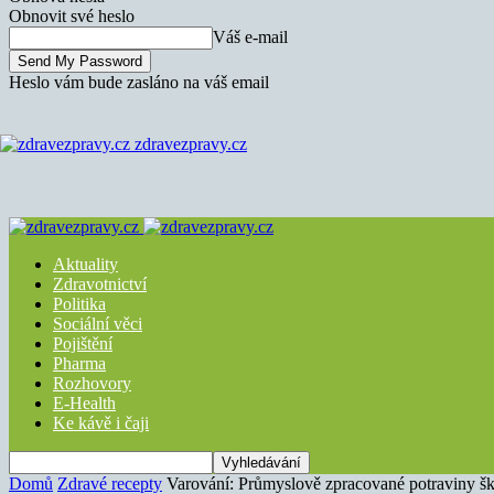
Obnovit své heslo
Váš e-mail
Heslo vám bude zasláno na váš email
zdravezpravy.cz
Aktuality
Zdravotnictví
Politika
Sociální věci
Pojištění
Pharma
Rozhovory
E-Health
Ke kávě i čaji
Domů
Zdravé recepty
Varování: Průmyslově zpracované potraviny š