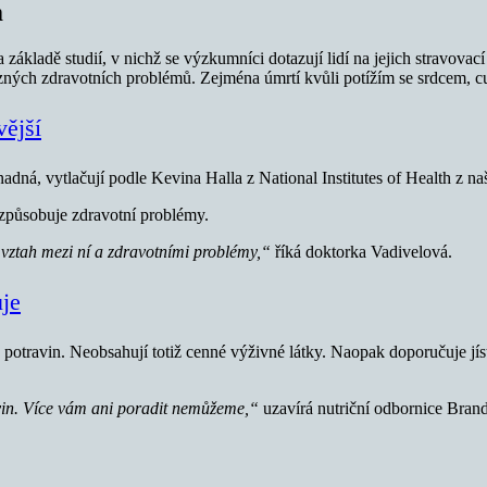
m
kladě studií, v nichž se výzkumníci dotazují lidí na jejich stravovací 
ůzných zdravotních problémů. Zejména úmrtí kvůli potížím se srdcem, 
vější
adná, vytlačují podle Kevina Halla z National Institutes of Health z naš
a způsobuje zdravotní problémy.
a vztah mezi ní a zdravotními problémy,“
říká doktorka Vadivelová.
uje
travin. Neobsahují totiž cenné výživné látky. Naopak doporučuje jíst
vin. Více vám ani poradit nemůžeme,“
uzavírá nutriční odbornice Bra