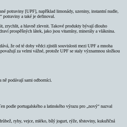
ované potraviny [UPF], například limonády, uzeniny, instantní nudle,
 potraviny a také je definoval.
 zrychlit, a hlavně zlevnit. Takové produkty bývají dlouho
raví prospěšných látek, jako jsou vitamíny, minerály a vláknina.
dává, že od té doby vědci zjistili souvislosti mezi UPF a mnoha
dci považují za velmi vážné, protože UPF se staly významnou složkou
a ně podávají sami odborníci.
Ten podle portugalského a latinského výrazu pro „nový“ nazval
ůbež, ryby, vejce, mléko, bílý jogurt, rýže, těstoviny, kukuřičná