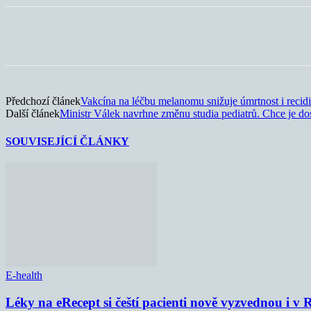
Sdílet
Předchozí článek
Vakcína na léčbu melanomu snižuje úmrtnost i recid
Další článek
Ministr Válek navrhne změnu studia pediatrů. Chce je do
SOUVISEJÍCÍ ČLÁNKY
E-health
Léky na eRecept si čeští pacienti nově vyzvednou i v