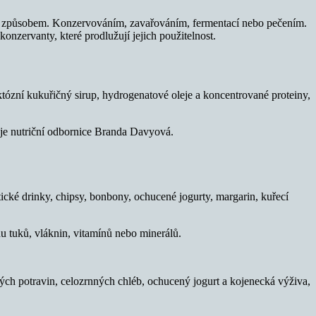
ým způsobem. Konzervováním, zavařováním, fermentací nebo pečením.
nzervanty, které prodlužují jejich použitelnost.
ózní kukuřičný sirup, hydrogenatové oleje a koncentrované proteiny,
je nutriční odbornice Branda Davyová.
tické drinky, chipsy, bonbony, ochucené jogurty, margarin, kuřecí
u tuků, vláknin, vitamínů nebo minerálů.
aných potravin, celozrnných chléb, ochucený jogurt a kojenecká výživa,