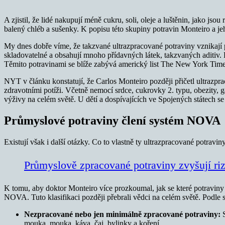
A zjistil, že lidé nakupují méně cukru, soli, oleje a luštěnin, jako js
balený chléb a sušenky. K popisu této skupiny potravin Monteiro a jeh
My dnes dobře víme, že takzvané ultrazpracované potraviny vznikají 
skladovatelné a obsahují mnoho přídavných látek, takzvaných aditiv. P
Těmito potravinami se blíže zabývá americký list The New York Tim
NYT v článku konstatují, že Carlos Monteiro později přičetl ultrazpra
zdravotními potíži. Včetně nemocí srdce, cukrovky 2. typu, obezity, 
výživy na celém světě. U dětí a dospívajících ve Spojených státech se 
Průmyslové potraviny člení systém NOVA
Existují však i další otázky. Co to vlastně ty ultrazpracované potrav
Průmyslově zpracované potraviny zvyšují riz
K tomu, aby doktor Monteiro více prozkoumal, jak se které potraviny
NOVA. Tuto klasifikaci později přebrali vědci na celém světě. Podle
Nezpracované nebo jen minimálně zpracované potraviny:
S
mouka, mouka, káva, čaj, bylinky a koření.