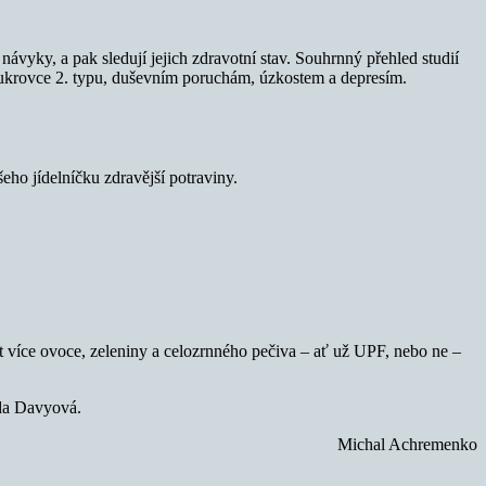
návyky, a pak sledují jejich zdravotní stav. Souhrnný přehled studií
cukrovce 2. typu, duševním poruchám, úzkostem a depresím.
eho jídelníčku zdravější potraviny.
 více ovoce, zeleniny a celozrnného pečiva – ať už UPF, nebo ne –
nda Davyová.
Michal Achremenko