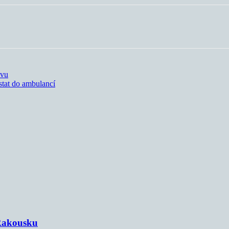
ivu
stat do ambulancí
 Rakousku