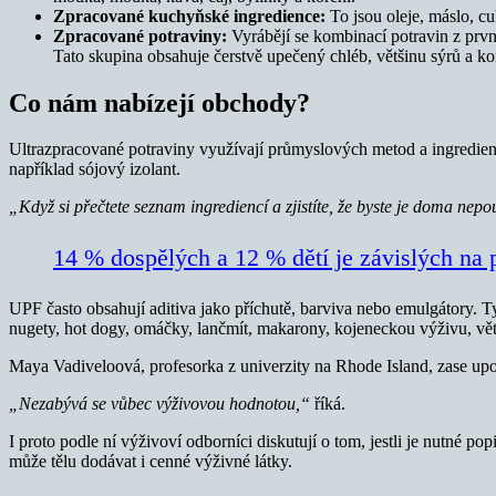
Zpracované kuchyňské ingredience:
To jsou oleje, máslo, cuk
Zpracované potraviny:
Vyrábějí se kombinací potravin z prv
Tato skupina obsahuje čerstvě upečený chléb, většinu sýrů a ko
Co nám nabízejí obchody?
Ultrazpracované potraviny využívají průmyslových metod a ingredien
například sójový izolant.
„Když si přečtete seznam ingrediencí a zjistíte, že byste je doma nep
14 % dospělých a 12 % dětí je závislých na
UPF často obsahují aditiva jako příchutě, barviva nebo emulgátory. Ty
nugety, hot dogy, omáčky, lančmít, makarony, kojeneckou výživu, větš
Maya Vadiveloová, profesorka z univerzity na Rhode Island, zase up
„Nezabývá se vůbec výživovou hodnotou,“
říká.
I proto podle ní výživoví odborníci diskutují o tom, jestli je nutné 
může tělu dodávat i cenné výživné látky.