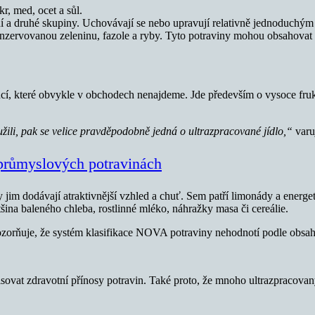
r, med, ocet a sůl.
ní a druhé skupiny. Uchovávají se nebo upravují relativně jednoduch
nzervovanou zeleninu, fazole a ryby. Tyto potraviny mohou obsahovat ko
cí, které obvykle v obchodech nenajdeme. Jde především o vysoce frukt
oužili, pak se velice pravděpodobně jedná o ultrazpracované jídlo,“
varu
 průmyslových potravinách
 jim dodávají atraktivnější vzhled a chuť. Sem patří limonády a energe
ina baleného chleba, rostlinné mléko, náhražky masa či cereálie.
ozorňuje, že systém klasifikace NOVA potraviny nehodnotí podle obsah
popisovat zdravotní přínosy potravin. Také proto, že mnoho ultrazpracov