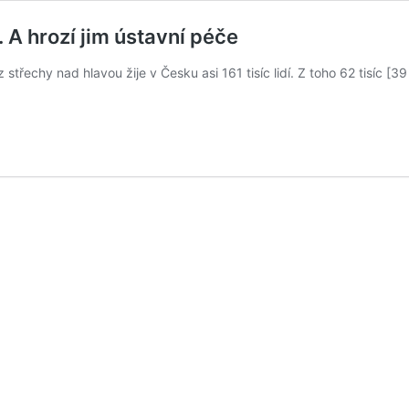
. A hrozí jim ústavní péče
řechy nad hlavou žije v Česku asi 161 tisíc lidí. Z toho 62 tisíc [39 %