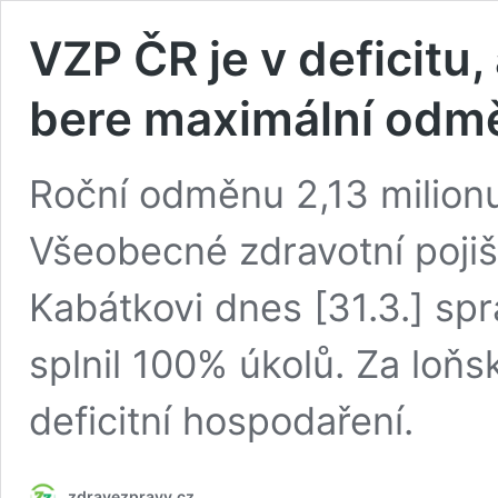
VZP ČR je v deficitu, 
bere maximální odm
Roční odměnu 2,13 milionu 
Všeobecné zdravotní poji
Kabátkovi dnes [31.3.] spr
splnil 100% úkolů. Za loň
deficitní hospodaření.
zdravezpravy.cz