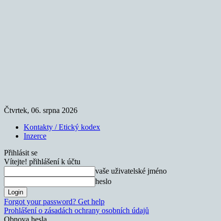
Čtvrtek, 06. srpna 2026
Kontakty / Etický kodex
Inzerce
Přihlásit se
Vítejte! přihlášení k účtu
vaše uživatelské jméno
heslo
Forgot your password? Get help
Prohlášení o zásadách ochrany osobních údajů
Obnova hesla