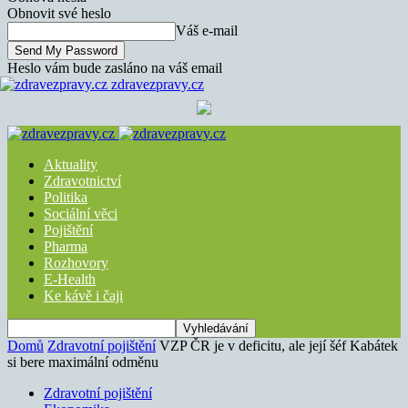
Obnovit své heslo
Váš e-mail
Heslo vám bude zasláno na váš email
zdravezpravy.cz
Aktuality
Zdravotnictví
Politika
Sociální věci
Pojištění
Pharma
Rozhovory
E-Health
Ke kávě i čaji
Domů
Zdravotní pojištění
VZP ČR je v deficitu, ale její šéf Kabátek
si bere maximální odměnu
Zdravotní pojištění