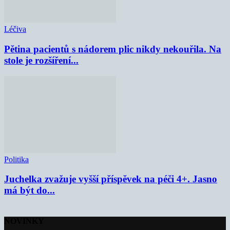
Léčiva
Pětina pacientů s nádorem plic nikdy nekouřila. Na
stole je rozšíření...
Politika
Juchelka zvažuje vyšší příspěvek na péči 4+. Jasno
má být do...
NOVINKY