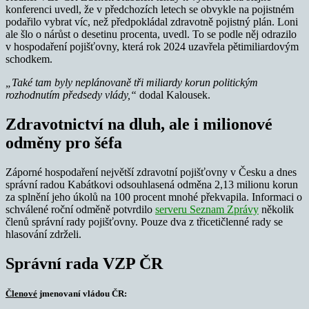
konferenci uvedl, že v předchozích letech se obvykle na pojistném
podařilo vybrat víc, než předpokládal zdravotně pojistný plán. Loni
ale šlo o nárůst o desetinu procenta, uvedl. To se podle něj odrazilo
v hospodaření pojišťovny, která rok 2024 uzavřela pětimiliardovým
schodkem.
„Také tam byly neplánovaně tři miliardy korun politickým
rozhodnutím předsedy vlády,“
dodal Kalousek.
Zdravotnictví na dluh, ale i milionové
odměny pro šéfa
Záporné hospodaření největší zdravotní pojišťovny v Česku a dnes
správní radou Kabátkovi odsouhlasená odměna 2,13 milionu korun
za splnění jeho úkolů na 100 procent mnohé překvapila. Informaci o
schválené roční odměně potvrdilo
serveru Seznam Zprávy
několik
členů správní rady pojišťovny. Pouze dva z třicetičlenné rady se
hlasování zdrželi.
Správní rada VZP ČR
Členové
jmenovaní vládou ČR: