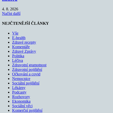
4. 8. 2026
Načíst další
NEJČTENĚJŠÍ ČLÁNKY
Vše
E-health
Zdravé recepty
Komentáře
Zdravé Zprávy
Politika
Léčiva
Zdravotní gramotnost
Zdravotní pojištění
Očkování a covid
Nemocnice
Sociální pojištění
Lékárny
Podcasty
Rozhovory
Ekonomika
Sociální věci
Komerční pojištění