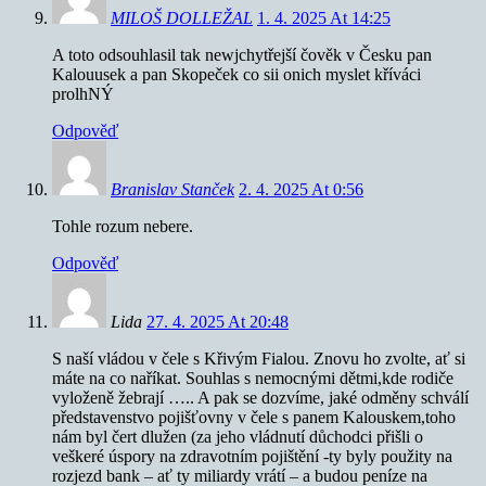
MILOŠ DOLLEŽAL
1. 4. 2025 At 14:25
A toto odsouhlasil tak newjchytřejší čověk v Česku pan
Kalouusek a pan Skopeček co sii onich myslet kříváci
prolhNÝ
Odpověď
Branislav Stanček
2. 4. 2025 At 0:56
Tohle rozum nebere.
Odpověď
Lida
27. 4. 2025 At 20:48
S naší vládou v čele s Křivým Fialou. Znovu ho zvolte, ať si
máte na co naříkat. Souhlas s nemocnými dětmi,kde rodiče
vyloženě žebrají ….. A pak se dozvíme, jaké odměny schválí
představenstvo pojišťovny v čele s panem Kalouskem,toho
nám byl čert dlužen (za jeho vládnutí důchodci přišli o
veškeré úspory na zdravotním pojištění -ty byly použity na
rozjezd bank – ať ty miliardy vrátí – a budou peníze na