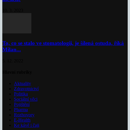
10. 3. 2023
To, co se stalo ve stomatologii, je šílená ostuda, říká
Milan...
5. 12. 2022
Hlavní rubriky
Aktuality
Zdravotnictví
Politika
Sociální věci
Pojištění
Pharma
Rozhovory
E-Health
Ke kávě i čaji