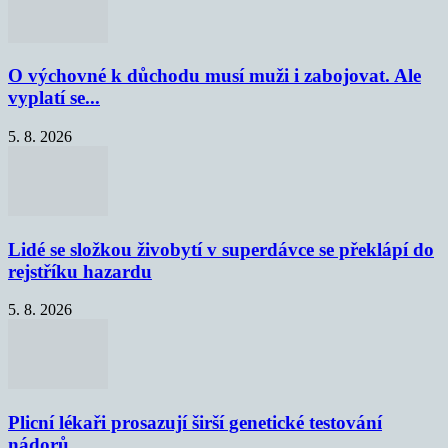
O výchovné k důchodu musí muži i zabojovat. Ale
vyplatí se...
5. 8. 2026
Lidé se složkou živobytí v superdávce se překlápí do
rejstříku hazardu
5. 8. 2026
Plicní lékaři prosazují širší genetické testování
nádorů