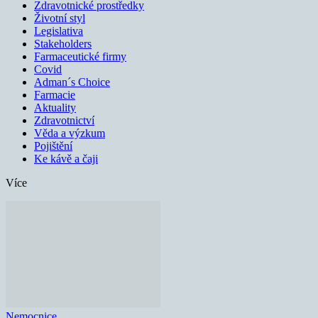
Zdravotnické prostředky
Životní styl
Legislativa
Stakeholders
Farmaceutické firmy
Covid
Adman´s Choice
Farmacie
Aktuality
Zdravotnictví
Věda a výzkum
Pojištění
Ke kávě a čaji
Více
Nemocnice