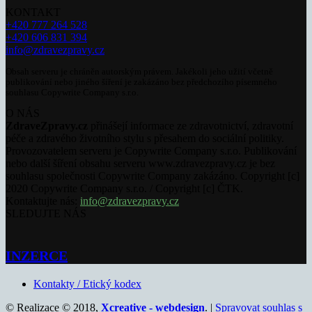
KONTAKT
+420 777 264 528
+420 606 831 394
info@zdravezpravy.cz
Obsah serveru je chráněn autorským právem. Jakékoli jeho užití včetně
publikování nebo jiného šíření je zakázáno bez předchozího písemného
souhlasu Copywrite Company s.r.o.
O NÁS
ZdraveZpravy.cz
přinášejí informace ze zdravotnictví, zdravotní
péče a zdravého životního stylu s přesahem do sociální politiky.
Provozovatelem serveru je Copywrite Company s.r.o. Publikování
nebo další šíření obsahu serveru www.zdravezpravy.cz je bez
souhlasu společnosti Copywrite Company zakázáno. Copyright [c]
2020 Copywrite Company s.r.o. / Copyright [c] ČTK.
Kontaktujte nás:
info@zdravezpravy.cz
SLEDUJTE NÁS
INZERCE
Kontakty / Etický kodex
© Realizace © 2018,
Xcreative - webdesign
. |
Spravovat souhlas s