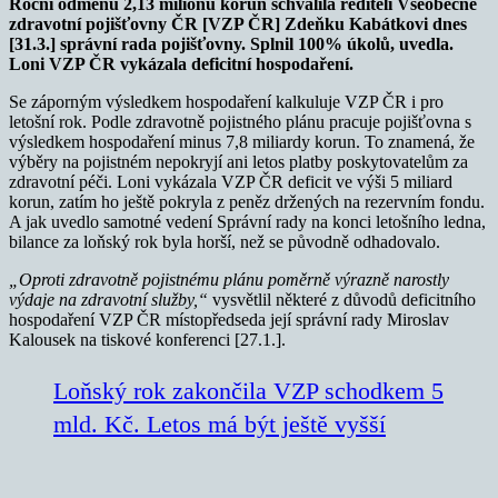
Roční odměnu 2,13 milionu korun schválila řediteli Všeobecné
zdravotní pojišťovny ČR [VZP ČR] Zdeňku Kabátkovi dnes
[31.3.] správní rada pojišťovny. Splnil 100% úkolů, uvedla.
Loni VZP ČR vykázala deficitní hospodaření.
Se záporným výsledkem hospodaření kalkuluje VZP ČR i pro
letošní rok. Podle zdravotně pojistného plánu pracuje pojišťovna s
výsledkem hospodaření minus 7,8 miliardy korun. To znamená, že
výběry na pojistném nepokryjí ani letos platby poskytovatelům za
zdravotní péči. Loni vykázala VZP ČR deficit ve výši 5 miliard
korun, zatím ho ještě pokryla z peněz držených na rezervním fondu.
A jak uvedlo samotné vedení Správní rady na konci letošního ledna,
bilance za loňský rok byla horší, než se původně odhadovalo.
„Oproti zdravotně pojistnému plánu poměrně výrazně narostly
výdaje na zdravotní služby,“
vysvětlil některé z důvodů deficitního
hospodaření VZP ČR místopředseda její správní rady Miroslav
Kalousek na tiskové konferenci [27.1.].
Loňský rok zakončila VZP schodkem 5
mld. Kč. Letos má být ještě vyšší