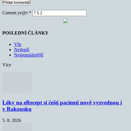
Current ye@r
*
POSLEDNÍ ČLÁNKY
Vše
Nejlepší
Nejpopulárnější
Více
Léky na eRecept si čeští pacienti nově vyzvednou i
v Rakousku
5. 8. 2026