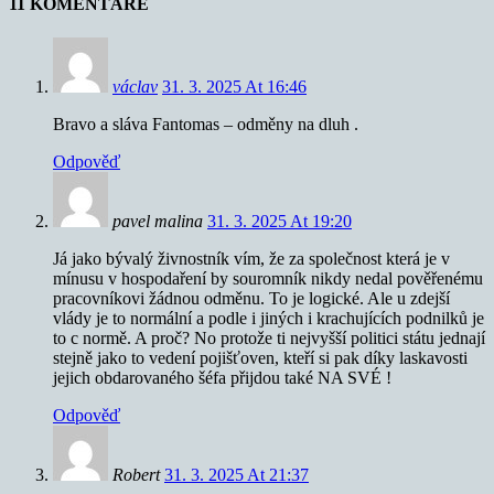
11 KOMENTÁŘE
václav
31. 3. 2025 At 16:46
Bravo a sláva Fantomas – odměny na dluh .
Odpověď
pavel malina
31. 3. 2025 At 19:20
Já jako bývalý živnostník vím, že za společnost která je v
mínusu v hospodaření by souromník nikdy nedal pověřenému
pracovníkovi žádnou odměnu. To je logické. Ale u zdejší
vlády je to normální a podle i jiných i krachujících podnilků je
to c normě. A proč? No protože ti nejvyšší politici státu jednají
stejně jako to vedení pojišťoven, kteří si pak díky laskavosti
jejich obdarovaného šéfa přijdou také NA SVÉ !
Odpověď
Robert
31. 3. 2025 At 21:37