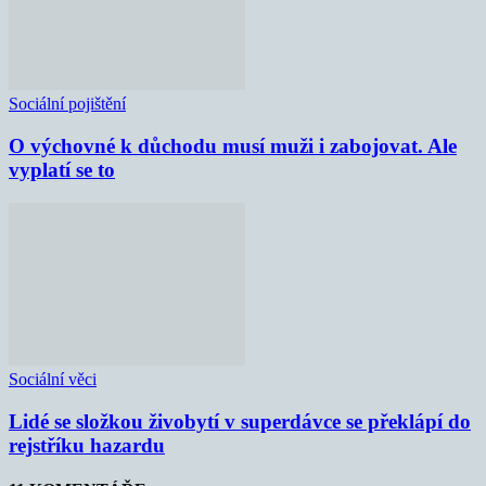
Sociální pojištění
O výchovné k důchodu musí muži i zabojovat. Ale
vyplatí se to
Sociální věci
Lidé se složkou živobytí v superdávce se překlápí do
rejstříku hazardu