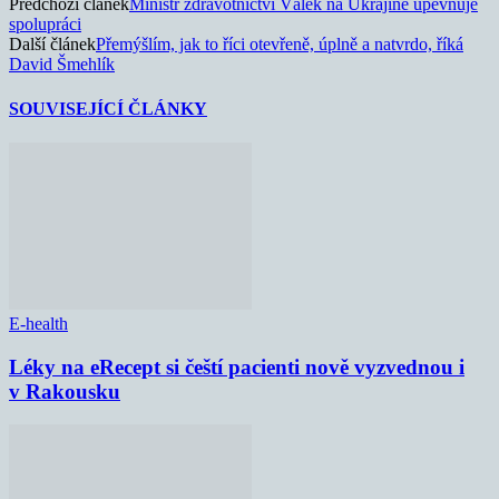
Předchozí článek
Ministr zdravotnictví Válek na Ukrajině upevňuje
spolupráci
Další článek
Přemýšlím, jak to říci otevřeně, úplně a natvrdo, říká
David Šmehlík
SOUVISEJÍCÍ ČLÁNKY
E-health
Léky na eRecept si čeští pacienti nově vyzvednou i
v Rakousku