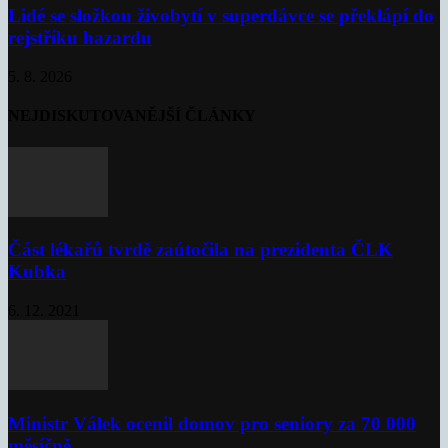
Lidé se složkou živobytí v superdávce se překlápí do
rejstříku hazardu
5. 8. 2026
NEJDISKUTOVANĚJŠÍ ČLÁNKY
Část lékařů tvrdě zaútočila na prezidenta ČLK
Kubka
6. 12. 2021
Ministr Válek ocenil domov pro seniory za 70 000
měsíčně