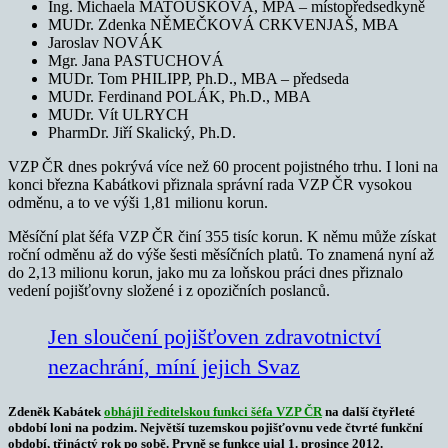
Ing. Michaela MATOUŠKOVÁ, MPA – místopředsedkyně
MUDr. Zdenka NĚMEČKOVÁ CRKVENJAŠ, MBA
Jaroslav NOVÁK
Mgr. Jana PASTUCHOVÁ
MUDr. Tom PHILIPP, Ph.D., MBA – předseda
MUDr. Ferdinand POLÁK, Ph.D., MBA
MUDr. Vít ULRYCH
PharmDr. Jiří Skalický, Ph.D.
VZP ČR dnes pokrývá více než 60 procent pojistného trhu. I loni na
konci března Kabátkovi přiznala správní rada VZP ČR vysokou
odměnu, a to ve výši 1,81 milionu korun.
Měsíční plat šéfa VZP ČR činí 355 tisíc korun. K němu může získat
roční odměnu až do výše šesti měsíčních platů. To znamená nyní až
do 2,13 milionu korun, jako mu za loňskou práci dnes přiznalo
vedení pojišťovny složené i z opozičních poslanců.
Jen sloučení pojišťoven zdravotnictví
nezachrání, míní jejich Svaz
Zdeněk Kabátek
obhájil ředitelskou funkci šéfa VZP ČR
na další čtyřleté
období loni na podzim. Největší tuzemskou pojišťovnu vede čtvrté funkční
období, třináctý rok po sobě. Prvně se funkce ujal 1. prosince 2012.