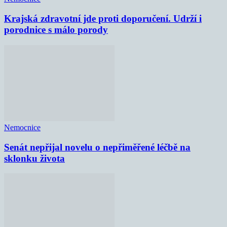
Krajská zdravotní jde proti doporučení. Udrží i
porodnice s málo porody
Nemocnice
Senát nepřijal novelu o nepřiměřené léčbě na
sklonku života