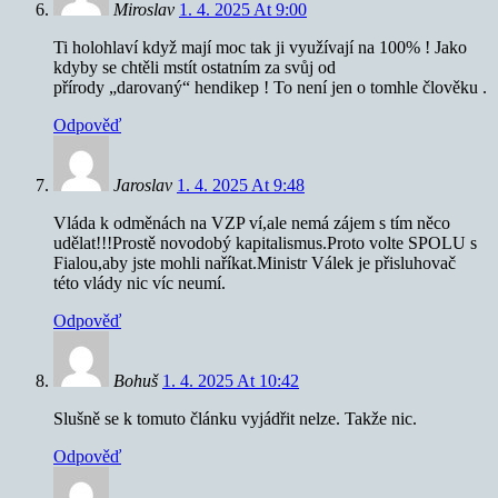
Miroslav
1. 4. 2025 At 9:00
Ti holohlaví když mají moc tak ji využívají na 100% ! Jako
kdyby se chtěli mstít ostatním za svůj od
přírody „darovaný“ hendikep ! To není jen o tomhle člověku .
Odpověď
Jaroslav
1. 4. 2025 At 9:48
Vláda k odměnách na VZP ví,ale nemá zájem s tím něco
udělat!!!Prostě novodobý kapitalismus.Proto volte SPOLU s
Fialou,aby jste mohli naříkat.Ministr Válek je přisluhovač
této vlády nic víc neumí.
Odpověď
Bohuš
1. 4. 2025 At 10:42
Slušně se k tomuto článku vyjádřit nelze. Takže nic.
Odpověď