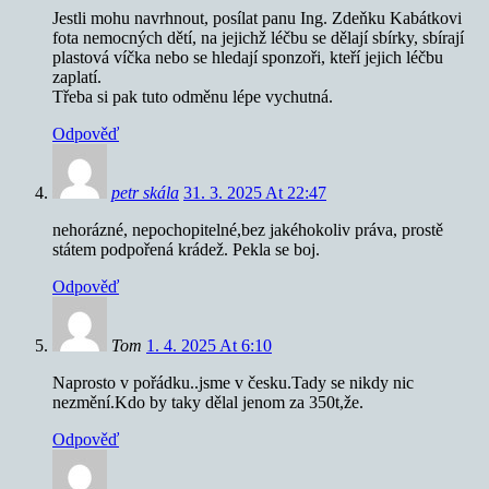
Jestli mohu navrhnout, posílat panu Ing. Zdeňku Kabátkovi
fota nemocných dětí, na jejichž léčbu se dělají sbírky, sbírají
plastová víčka nebo se hledají sponzoři, kteří jejich léčbu
zaplatí.
Třeba si pak tuto odměnu lépe vychutná.
Odpověď
petr skála
31. 3. 2025 At 22:47
nehorázné, nepochopitelné,bez jakéhokoliv práva, prostě
státem podpořená krádež. Pekla se boj.
Odpověď
Tom
1. 4. 2025 At 6:10
Naprosto v pořádku..jsme v česku.Tady se nikdy nic
nezmění.Kdo by taky dělal jenom za 350t,že.
Odpověď