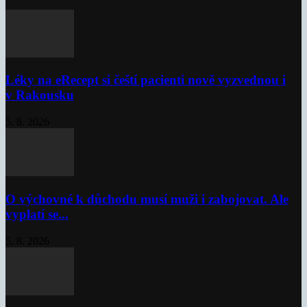
Léky na eRecept si čeští pacienti nově vyzvednou i
v Rakousku
5. 8. 2026
O výchovné k důchodu musí muži i zabojovat. Ale
vyplatí se...
5. 8. 2026