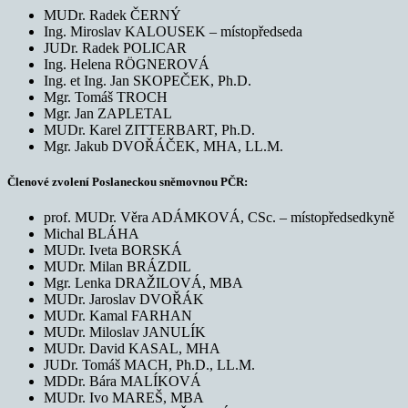
MUDr. Radek ČERNÝ
Ing. Miroslav KALOUSEK – místopředseda
JUDr. Radek POLICAR
Ing. Helena RÖGNEROVÁ
Ing. et Ing. Jan SKOPEČEK, Ph.D.
Mgr. Tomáš TROCH
Mgr. Jan ZAPLETAL
MUDr. Karel ZITTERBART, Ph.D.
Mgr. Jakub DVOŘÁČEK, MHA, LL.M.
Členové zvolení Poslaneckou sněmovnou PČR:
prof. MUDr. Věra ADÁMKOVÁ, CSc. – místopředsedkyně
Michal BLÁHA
MUDr. Iveta BORSKÁ
MUDr. Milan BRÁZDIL
Mgr. Lenka DRAŽILOVÁ, MBA
MUDr. Jaroslav DVOŘÁK
MUDr. Kamal FARHAN
MUDr. Miloslav JANULÍK
MUDr. David KASAL, MHA
JUDr. Tomáš MACH, Ph.D., LL.M.
MDDr. Bára MALÍKOVÁ
MUDr. Ivo MAREŠ, MBA