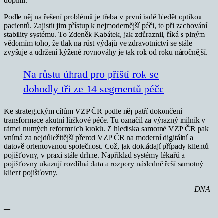
doplnil.
Podle něj na řešení problémů je třeba v první řadě hledět optikou
pacientů. Zajistit jim přístup k nejmodernější péči, to při zachování
stability systému. To Zdeněk Kabátek, jak zdůraznil, říká s plným
vědomím toho, že tlak na růst výdajů ve zdravotnictví se stále
zvyšuje a udržení kýžené rovnováhy je tak rok od roku náročnější.
Na růstu úhrad pro příští rok se
dohodly tři ze 14 segmentů péče
Ke strategickým cílům VZP ČR podle něj patří dokončení
transformace akutní lůžkové péče. Tu označil za výrazný milník v
rámci nutných reformních kroků. Z hlediska samotné VZP ČR pak
vnímá za nejdůležitější přerod VZP ČR na moderní digitální a
datově orientovanou společnost. Což, jak dokládají případy klientů
pojišťovny, v praxi stále drhne. Například systémy lékařů a
pojišťovny ukazují rozdílná data a rozpory následně řeší samotný
klient pojišťovny.
–DNA–
—