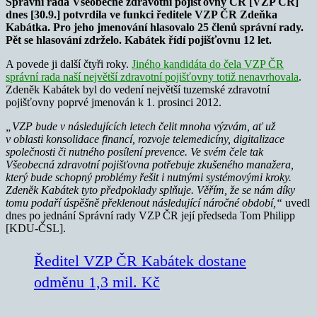
Správní rada Všeobecné zdravotní pojišťovny ČR [VZP ČR]
dnes [30.9.] potvrdila ve funkci ředitele VZP ČR Zdeňka
Kabátka. Pro jeho jmenování hlasovalo 25 členů správní rady.
Pět se hlasování zdrželo. Kabátek řídí pojišťovnu 12 let.
A povede ji další čtyři roky.
Jiného kandidáta do čela VZP ČR
správní rada naší největší zdravotní pojišťovny totiž nenavrhovala
.
Zdeněk Kabátek byl do vedení největší tuzemské zdravotní
pojišťovny poprvé jmenován k 1. prosinci 2012.
„VZP bude v následujících letech čelit mnoha výzvám, ať už
v oblasti konsolidace financí, rozvoje telemedicíny, digitalizace
společnosti či nutného posílení prevence. Ve svém čele tak
Všeobecná zdravotní pojišťovna potřebuje zkušeného manažera,
který bude schopný problémy řešit i nutnými systémovými kroky.
Zdeněk Kabátek tyto předpoklady splňuje. Věřím, že se nám díky
tomu podaří úspěšně překlenout následující náročné období,“
uvedl
dnes po jednání Správní rady VZP ČR její předseda Tom Philipp
[KDU-ČSL].
Ředitel VZP ČR Kabátek dostane
odměnu 1,3 mil. Kč