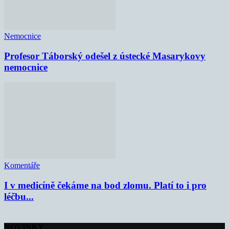
Nemocnice
Profesor Táborský odešel z ústecké Masarykovy
nemocnice
Komentáře
I v medicíně čekáme na bod zlomu. Platí to i pro
léčbu...
NOVINKY