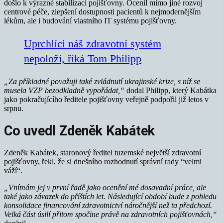
došlo k výrazné stabilizaci pojišťovny. Ocenil mimo jiné rozvoj
centrové péče, zlepšení dostupnosti pacientů k nejmodernějším
lékům, ale i budování vlastního IT systému pojišťovny.
Uprchlíci náš zdravotní systém
nepoloží, říká Tom Philipp
„Za příkladné považuji také zvládnutí ukrajinské krize, s níž se
musela VZP bezodkladně vypořádat,“
dodal Philipp, který Kabátka
jako pokračujícího ředitele pojišťovny veřejně podpořil již letos v
srpnu.
Co uvedl Zdeněk Kabátek
Zdeněk Kabátek, staronový ředitel tuzemské největší zdravotní
pojišťovny, řekl, že si dnešního rozhodnutí správní rady “velmi
váží“.
„Vnímám jej v první řadě jako ocenění mé dosavadní práce, ale
také jako závazek do příštích let. Následující období bude z pohledu
konsolidace financování zdravotnictví náročnější než ta předchozí.
Velká část úsilí přitom spočine právě na zdravotních pojišťovnách,“