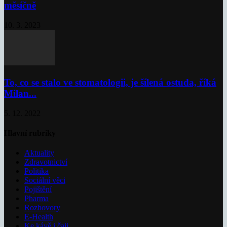
měsíčně
10. 3. 2023
To, co se stalo ve stomatologii, je šílená ostuda, říká
Milan...
5. 12. 2022
Hlavní rubriky
Aktuality
Zdravotnictví
Politika
Sociální věci
Pojištění
Pharma
Rozhovory
E-Health
Ke kávě i čaji