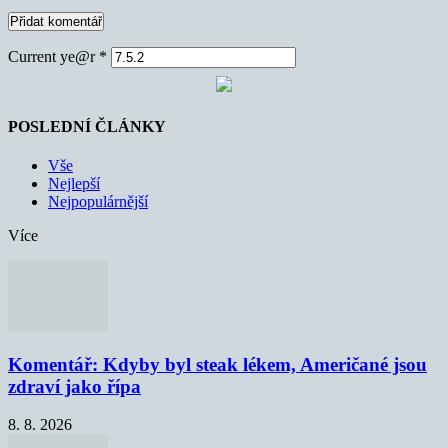
Current ye@r
*
POSLEDNÍ ČLÁNKY
Vše
Nejlepší
Nejpopulárnější
Více
Komentář: Kdyby byl steak lékem, Američané jsou
zdraví jako řípa
8. 8. 2026