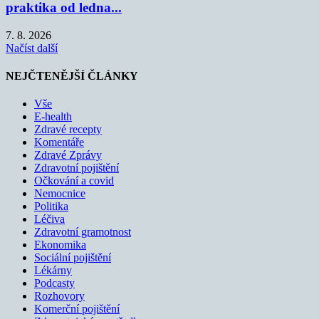
praktika od ledna...
7. 8. 2026
Načíst další
NEJČTENĚJŠÍ ČLÁNKY
Vše
E-health
Zdravé recepty
Komentáře
Zdravé Zprávy
Zdravotní pojištění
Očkování a covid
Nemocnice
Politika
Léčiva
Zdravotní gramotnost
Ekonomika
Sociální pojištění
Lékárny
Podcasty
Rozhovory
Komerční pojištění