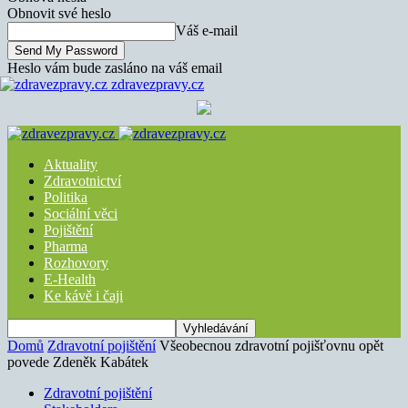
Obnovit své heslo
Váš e-mail
Heslo vám bude zasláno na váš email
zdravezpravy.cz
Aktuality
Zdravotnictví
Politika
Sociální věci
Pojištění
Pharma
Rozhovory
E-Health
Ke kávě i čaji
Domů
Zdravotní pojištění
Všeobecnou zdravotní pojišťovnu opět
povede Zdeněk Kabátek
Zdravotní pojištění