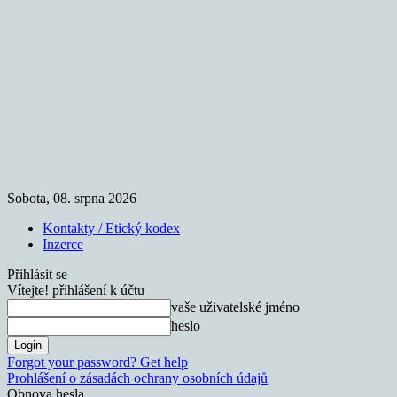
Sobota, 08. srpna 2026
Kontakty / Etický kodex
Inzerce
Přihlásit se
Vítejte! přihlášení k účtu
vaše uživatelské jméno
heslo
Forgot your password? Get help
Prohlášení o zásadách ochrany osobních údajů
Obnova hesla