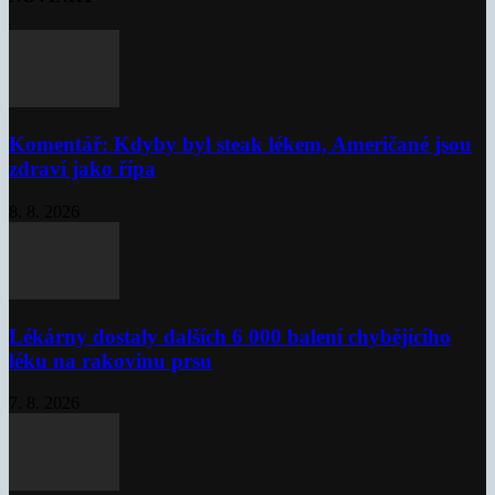
Komentář: Kdyby byl steak lékem, Američané jsou
zdraví jako řípa
8. 8. 2026
Lékárny dostaly dalších 6 000 balení chybějícího
léku na rakovinu prsu
7. 8. 2026