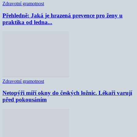
Zdravotní gramotnost
Přehledně: Jaká je hrazená prevence pro ženy u
praktika od ledna...
Zdravotní gramotnost
Netopýři míří okny do českých ložnic. Lékaři varují
před pokousáním