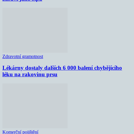
Zdravotní gramotnost
Lékárny dostaly dalších 6 000 balení chybějícího
léku na rakovinu prsu
Komerční pojištění