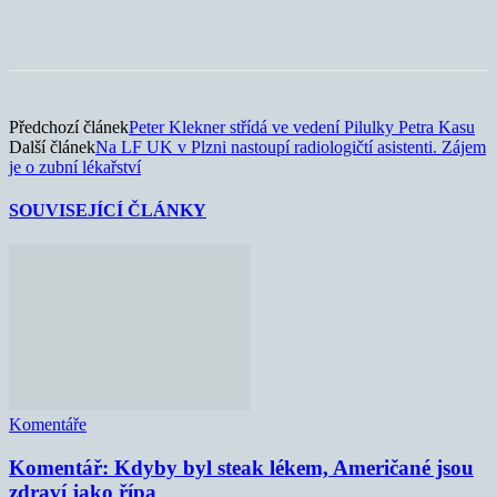
Předchozí článek
Peter Klekner střídá ve vedení Pilulky Petra Kasu
Další článek
Na LF UK v Plzni nastoupí radiologičtí asistenti. Zájem
je o zubní lékařství
SOUVISEJÍCÍ ČLÁNKY
Komentáře
Komentář: Kdyby byl steak lékem, Američané jsou
zdraví jako řípa