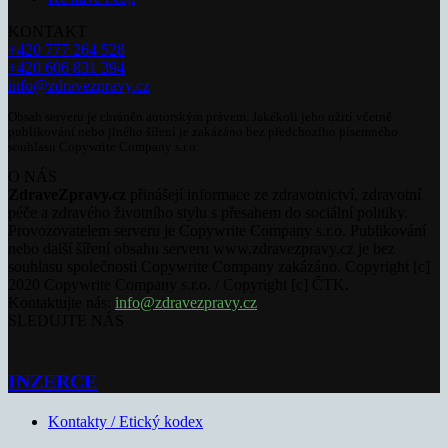
KONTAKT
+420 777 264 528
+420 606 831 394
info@zdravezpravy.cz
Obsah serveru je chráněn autorským právem. Jakékoli jeho užití včetně
publikování nebo jiného šíření je zakázáno bez předchozího písemného
souhlasu Copywrite Company s.r.o.
O NÁS
ZdraveZpravy.cz
přinášejí informace ze zdravotnictví, zdravotní
péče a zdravého životního stylu s přesahem do sociální politiky.
Provozovatelem serveru je Copywrite Company s.r.o. Publikování
nebo další šíření obsahu serveru www.zdravezpravy.cz je bez
souhlasu společnosti Copywrite Company zakázáno. Copyright [c]
2020 Copywrite Company s.r.o. / Copyright [c] ČTK.
Kontaktujte nás:
info@zdravezpravy.cz
SLEDUJTE NÁS
INZERCE
Kontakty / Etický kodex