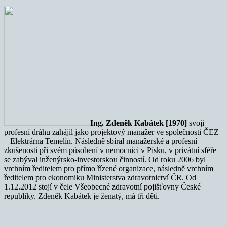
Ing. Zdeněk Kabátek [1970]
svoji
profesní dráhu zahájil jako projektový manažer ve společnosti ČEZ
– Elektrárna Temelín. Následně sbíral manažerské a profesní
zkušenosti při svém působení v nemocnici v Písku, v privátní sféře
se zabýval inženýrsko-investorskou činností. Od roku 2006 byl
vrchním ředitelem pro přímo řízené organizace, následně vrchním
ředitelem pro ekonomiku Ministerstva zdravotnictví ČR. Od
1.12.2012 stojí v čele Všeobecné zdravotní pojišťovny České
republiky. Zdeněk Kabátek je ženatý, má tři děti.