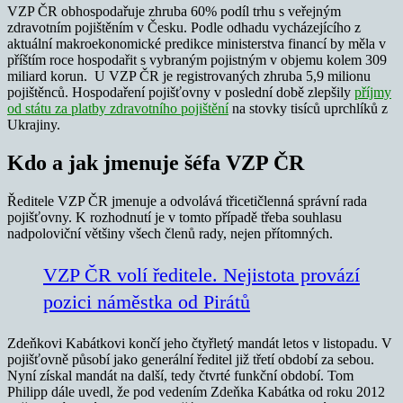
VZP ČR obhospodařuje zhruba 60% podíl trhu s veřejným
zdravotním pojištěním v Česku. Podle odhadu vycházejícího z
aktuální makroekonomické predikce ministerstva financí by měla v
příštím roce hospodařit s vybraným pojistným v objemu kolem 309
miliard korun. U VZP ČR je registrovaných zhruba 5,9 milionu
pojištěnců. Hospodaření pojišťovny v poslední době zlepšily
příjmy
od státu za platby zdravotního pojištění
na stovky tisíců uprchlíků z
Ukrajiny.
Kdo a jak jmenuje šéfa VZP ČR
Ředitele VZP ČR jmenuje a odvolává třicetičlenná správní rada
pojišťovny. K rozhodnutí je v tomto případě třeba souhlasu
nadpoloviční většiny všech členů rady, nejen přítomných.
VZP ČR volí ředitele. Nejistota provází
pozici náměstka od Pirátů
Zdeňkovi Kabátkovi končí jeho čtyřletý mandát letos v listopadu. V
pojišťovně působí jako generální ředitel již třetí období za sebou.
Nyní získal mandát na další, tedy čtvrté funkční období. Tom
Philipp dále uvedl, že pod vedením Zdeňka Kabátka od roku 2012