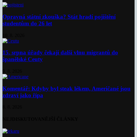
Opravná státní zkouška? Stát hradí pojištění
studentům do 26 let
10. 8. 2026
15. srpna úřady čekají další vlnu migrantů do
španělské Ceuty
9. 8. 2026
Komentář: Kdyby byl steak lékem, Američané jsou
zdraví jako řípa
8. 8. 2026
NEJDISKUTOVANĚJŠÍ ČLÁNKY