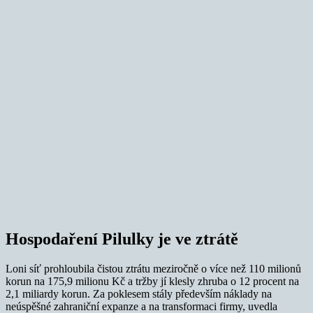
Hospodaření Pilulky je ve ztrátě
Loni síť prohloubila čistou ztrátu meziročně o více než 110 milionů
korun na 175,9 milionu Kč a tržby jí klesly zhruba o 12 procent na
2,1 miliardy korun. Za poklesem stály především náklady na
neúspěšné zahraniční expanze a na transformaci firmy, uvedla