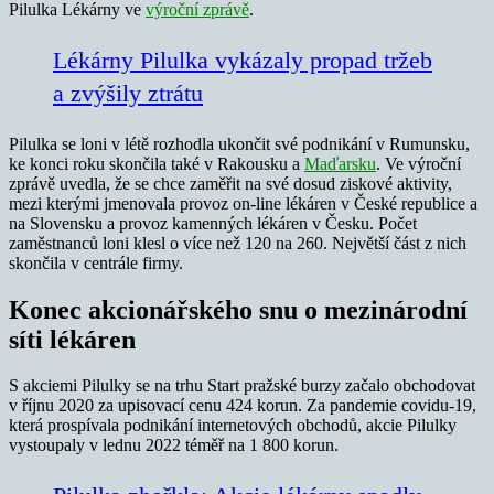
Pilulka Lékárny ve
výroční zprávě
.
Lékárny Pilulka vykázaly propad tržeb
a zvýšily ztrátu
Pilulka se loni v létě rozhodla ukončit své podnikání v Rumunsku,
ke konci roku skončila také v Rakousku a
Maďarsku
. Ve výroční
zprávě uvedla, že se chce zaměřit na své dosud ziskové aktivity,
mezi kterými jmenovala provoz on-line lékáren v České republice a
na Slovensku a provoz kamenných lékáren v Česku. Počet
zaměstnanců loni klesl o více než 120 na 260. Největší část z nich
skončila v centrále firmy.
Konec akcionářského snu o mezinárodní
síti lékáren
S akciemi Pilulky se na trhu Start pražské burzy začalo obchodovat
v říjnu 2020 za upisovací cenu 424 korun. Za pandemie covidu-19,
která prospívala podnikání internetových obchodů, akcie Pilulky
vystoupaly v lednu 2022 téměř na 1 800 korun.