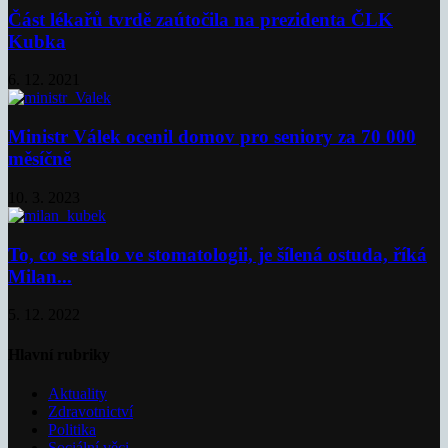
Část lékařů tvrdě zaútočila na prezidenta ČLK
Kubka
6. 12. 2021
Ministr Válek ocenil domov pro seniory za 70 000
měsíčně
10. 3. 2023
To, co se stalo ve stomatologii, je šílená ostuda, říká
Milan...
5. 12. 2022
Hlavní rubriky
Aktuality
Zdravotnictví
Politika
Sociální věci