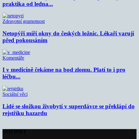
praktika od ledna...
Zdravotní gramotnost
Netopýři míří okny do českých ložnic. Lékaři varují
před pokousáním
Komentáře
I v medicíně čekáme na bod zlomu. Platí to i pro
léčbu...
Sociální věci
Lidé se složkou živobytí v superdávce se překlápí do
rejstříku hazardu
NOVINKY