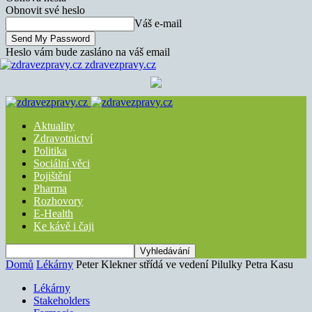
Obnovit své heslo
Váš e-mail
Heslo vám bude zasláno na váš email
zdravezpravy.cz
Aktuality
Zdravotnictví
Politika
Sociální věci
Pojištění
Pharma
Rozhovory
E-Health
Ke kávě i čaji
Domů
Lékárny
Peter Klekner střídá ve vedení Pilulky Petra Kasu
Lékárny
Stakeholders