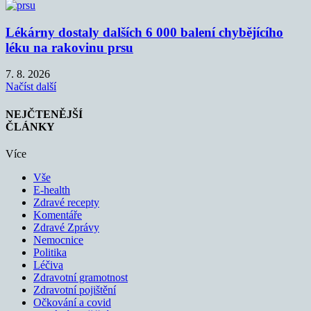
Lékárny dostaly dalších 6 000 balení chybějícího
léku na rakovinu prsu
7. 8. 2026
Načíst další
NEJČTENĚJŠÍ
ČLÁNKY
Více
Vše
E-health
Zdravé recepty
Komentáře
Zdravé Zprávy
Nemocnice
Politika
Léčiva
Zdravotní gramotnost
Zdravotní pojištění
Očkování a covid