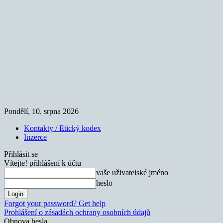
Pondělí, 10. srpna 2026
Kontakty / Etický kodex
Inzerce
Přihlásit se
Vítejte! přihlášení k účtu
vaše uživatelské jméno
heslo
Forgot your password? Get help
Prohlášení o zásadách ochrany osobních údajů
Obnova hesla