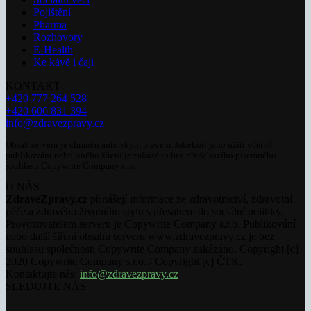
Pojištění
Pharma
Rozhovory
E-Health
Ke kávě i čaji
KONTAKT
+420 777 264 528
+420 606 831 394
info@zdravezpravy.cz
Obsah serveru je chráněn autorským právem. Jakékoli jeho užití včetně
publikování nebo jiného šíření je zakázáno bez předchozího písemného
souhlasu Copywrite Company s.r.o.
O NÁS
ZdraveZpravy.cz
přinášejí informace ze zdravotnictví, zdravotní
péče a zdravého životního stylu s přesahem do sociální politiky.
Provozovatelem serveru je Copywrite Company s.r.o. Publikování
nebo další šíření obsahu serveru www.zdravezpravy.cz je bez
souhlasu společnosti Copywrite Company zakázáno. Copyright [c]
2020 Copywrite Company s.r.o. / Copyright [c] ČTK.
Kontaktujte nás:
info@zdravezpravy.cz
SLEDUJTE NÁS