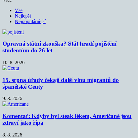
Vše
Nejlepší
Nejpopulárnější
Opravná státní zkouška? Stát hradí pojištění
studentům do 26 let
10. 8. 2026
15. srpna úřady čekají další vlnu migrantů do
španělské Ceuty
9. 8. 2026
Komentář: Kdyby byl steak lékem, Američané jsou
zdraví jako řípa
8. 8. 2026