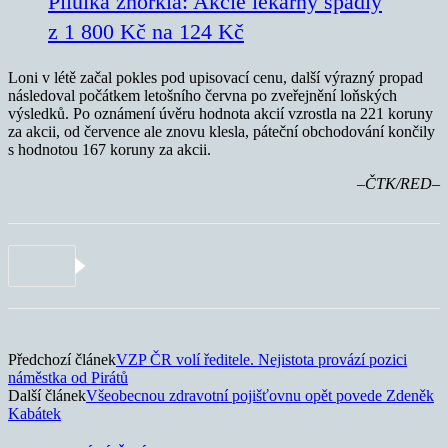
Pilulka zhořkla: Akcie lékárny spadly
z 1 800 Kč na 124 Kč
Loni v létě začal pokles pod upisovací cenu, další výrazný propad
následoval počátkem letošního června po zveřejnění loňských
výsledků. Po oznámení úvěru hodnota akcií vzrostla na 221 koruny
za akcii, od července ale znovu klesla, páteční obchodování končily
s hodnotou 167 koruny za akcii.
–ČTK/RED–
Předchozí článek
VZP ČR volí ředitele. Nejistota provází pozici
náměstka od Pirátů
Další článek
Všeobecnou zdravotní pojišťovnu opět povede Zdeněk
Kabátek