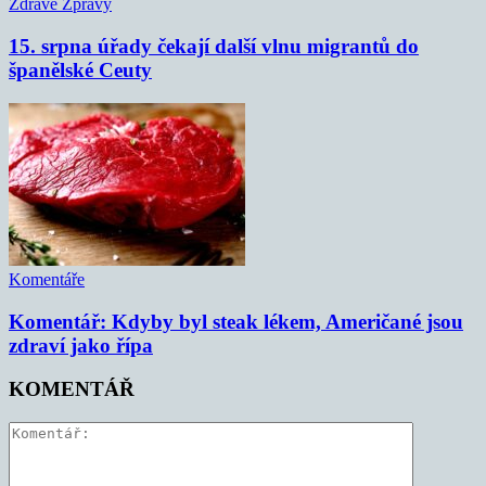
Zdravé Zprávy
15. srpna úřady čekají další vlnu migrantů do
španělské Ceuty
Komentáře
Komentář: Kdyby byl steak lékem, Američané jsou
zdraví jako řípa
KOMENTÁŘ