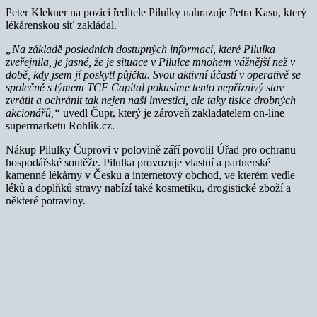
Peter Klekner na pozici ředitele Pilulky nahrazuje Petra Kasu, který
lékárenskou síť zakládal.
„Na základě posledních dostupných informací, které Pilulka
zveřejnila, je jasné, že je situace v Pilulce mnohem vážnější než v
době, kdy jsem jí poskytl půjčku. Svou aktivní účastí v operativě se
společně s týmem TCF Capital pokusíme tento nepříznivý stav
zvrátit a ochránit tak nejen naší investici, ale taky tisíce drobných
akcionářů,“
uvedl Čupr, který je zároveň zakladatelem on-line
supermarketu Rohlík.cz.
Nákup Pilulky Čuprovi v polovině září povolil Úřad pro ochranu
hospodářské soutěže. Pilulka provozuje vlastní a partnerské
kamenné lékárny v Česku a internetový obchod, ve kterém vedle
léků a doplňků stravy nabízí také kosmetiku, drogistické zboží a
některé potraviny.