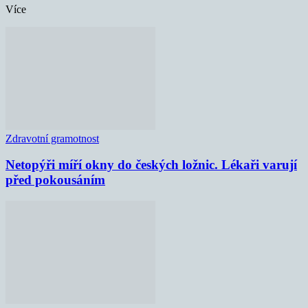
Více
Zdravotní gramotnost
Netopýři míří okny do českých ložnic. Lékaři varují
před pokousáním