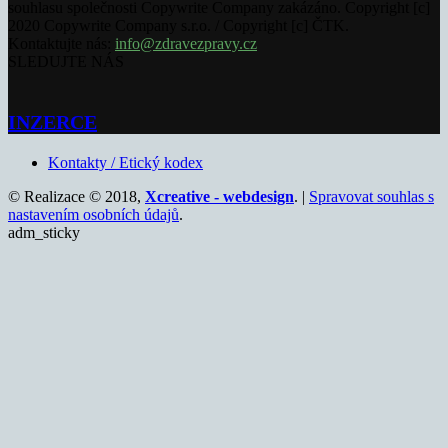
souhlasu společnosti Copywrite Company zakázáno. Copyright [c]
2020 Copywrite Company s.r.o. / Copyright [c] ČTK.
Kontaktujte nás:
info@zdravezpravy.cz
SLEDUJTE NÁS
INZERCE
Kontakty / Etický kodex
© Realizace © 2018,
Xcreative - webdesign
. |
Spravovat souhlas s
nastavením osobních údajů
.
adm_sticky