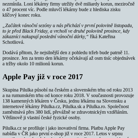
nezmínila. Loni lékárny firmy utržily dvě miliardy korun, meziročně
o 47 procent víc. Podle mluvčí lékárny bude z hlediska zisku
klíčový konec roku.
„Začátek vánoční sezóny u nás přichází v první polovině listopadu,
to je před Black Friday, a vrcholí ve druhé polovině prosince, kdy
zákazníci nakupují poslední vánoční dárky,“
říká Kateřina
Schotliová.
Dodává přitom, že nejsilnější den z pohledu tržeb bude patrně 11.
prosince. Jen za tento den lékárny očekávají až osm tisíc objednávek
a tržby okolo 10 milionů korun.
Apple Pay již v roce 2017
Skupina Pilulka působí na českém a slovenském trhu od roku 2013
a na rumunském trhu od konce roku 2018. V současnosti provozuje
138 kamenných lékáren v Česku, jednu lékárnu na Slovensku a
internetové lékárny Pilulka.cz, Pilulka.sk a Pilulka.ro. Společnost
zaměstnává přes 380 lidí, převážně se zdravotnickým vzděláním.
Většinově ji vlastní české fyzické osoby.
Pilulka.cz se profiluje i jako inovativní firma. Platbu Apple Pay
nabídla v ČR jako první e-shop již v roce 2017. Letos v srpnu