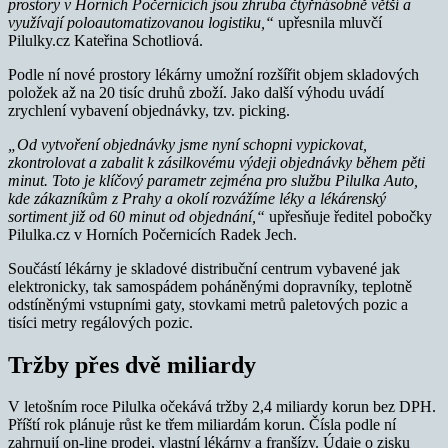
prostory v Horních Počernicích jsou zhruba čtyřnásobně větší a
využívají poloautomatizovanou logistiku,“
upřesnila mluvčí
Pilulky.cz Kateřina Schotliová.
Podle ní nové prostory lékárny umožní rozšířit objem skladových
položek až na 20 tisíc druhů zboží. Jako další výhodu uvádí
zrychlení vybavení objednávky, tzv. picking.
„Od vytvoření objednávky jsme nyní schopni vypickovat,
zkontrolovat a zabalit k zásilkovému výdeji objednávky během pěti
minut. Toto je klíčový parametr zejména pro službu Pilulka Auto,
kde zákazníkům z Prahy a okolí rozvážíme léky a lékárenský
sortiment již od 60 minut od objednání,“
upřesňuje ředitel pobočky
Pilulka.cz v Horních Počernicích Radek Jech.
Součástí lékárny je skladové distribuční centrum vybavené jak
elektronicky, tak samospádem poháněnými dopravníky, teplotně
odstíněnými vstupními gaty, stovkami metrů paletových pozic a
tisíci metry regálových pozic.
Tržby přes dvě miliardy
V letošním roce Pilulka očekává tržby 2,4 miliardy korun bez DPH.
Příští rok plánuje růst ke třem miliardám korun. Čísla podle ní
zahrnují on-line prodej, vlastní lékárny a franšízy. Údaje o zisku