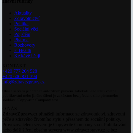
Hlavní rubriky
Aktuality
Zdravotnictví
Politika
Sociální věci
Pojištění
Pharma
Rozhovory
E-Health
Ke kávě i čaji
KONTAKT
+420 777 264 528
+420 606 831 394
info@zdravezpravy.cz
Obsah serveru je chráněn autorským právem. Jakékoli jeho užití včetně
publikování nebo jiného šíření je zakázáno bez předchozího písemného
souhlasu Copywrite Company s.r.o.
O NÁS
ZdraveZpravy.cz
přinášejí informace ze zdravotnictví, zdravotní
péče a zdravého životního stylu s přesahem do sociální politiky.
Provozovatelem serveru je Copywrite Company s.r.o. Publikování
nebo další šíření obsahu serveru www.zdravezpravy.cz je bez