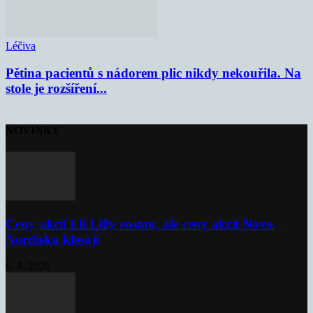
Léčiva
Pětina pacientů s nádorem plic nikdy nekouřila. Na
stole je rozšíření...
NOVINKY
Ceny akcií Eli Lilly rostou, ale ceny akcií Novo
Nordisku klesají
6. 8. 2026