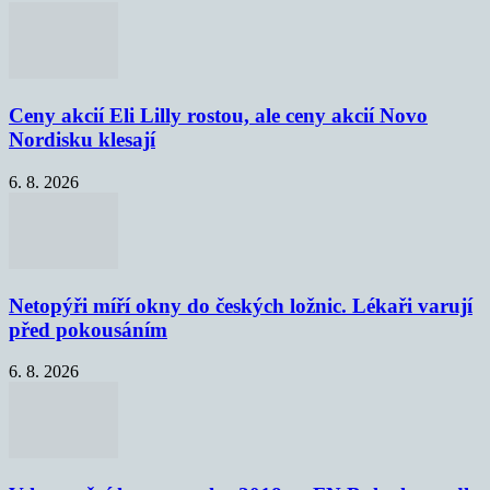
Ceny akcií Eli Lilly rostou, ale ceny akcií Novo
Nordisku klesají
6. 8. 2026
Netopýři míří okny do českých ložnic. Lékaři varují
před pokousáním
6. 8. 2026