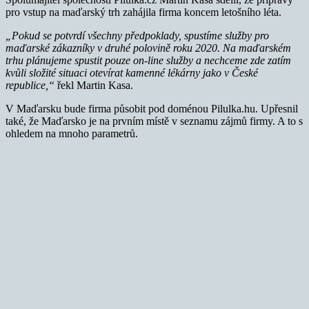
pro vstup na maďarský trh zahájila firma koncem letošního léta.
„Pokud se potvrdí všechny předpoklady, spustíme služby pro
maďarské zákazníky v druhé polovině roku 2020. Na maďarském
trhu plánujeme spustit pouze on-line služby a nechceme zde zatím
kvůli složité situaci otevírat kamenné lékárny jako v České
republice,“
řekl Martin Kasa.
V Maďarsku bude firma působit pod doménou Pilulka.hu. Upřesnil
také, že Maďarsko je na prvním místě v seznamu zájmů firmy. A to s
ohledem na mnoho parametrů.