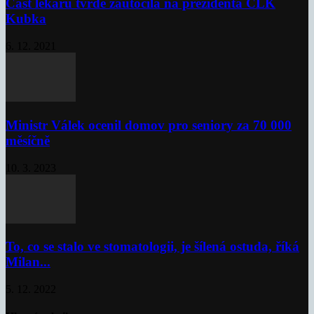
Část lékařů tvrdě zaútočila na prezidenta ČLK
Kubka
6. 12. 2021
Ministr Válek ocenil domov pro seniory za 70 000
měsíčně
10. 3. 2023
To, co se stalo ve stomatologii, je šílená ostuda, říká
Milan...
5. 12. 2022