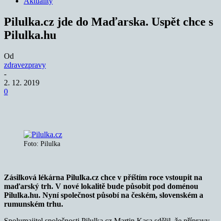
Aktuality
Pilulka.cz jde do Maďarska. Uspět chce s
Pilulka.hu
Od
zdravezpravy
-
2. 12. 2019
0
Foto: Pilulka
Zásilková lékárna Pilulka.cz chce v příštím roce vstoupit na
maďarský trh. V nové lokalitě bude působit pod doménou
Pilulka.hu. Nyní společnost působí na českém, slovenském a
rumunském trhu.
Spolumajitel společnosti Pilulka.cz Martin Kasa sdělil, že přípravy