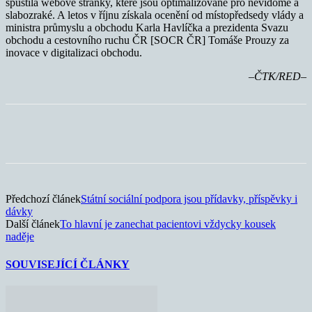
spustila webové stránky, které jsou optimalizované pro nevidomé a
slabozraké. A letos v říjnu získala ocenění od místopředsedy vlády a
ministra průmyslu a obchodu Karla Havlíčka a prezidenta Svazu
obchodu a cestovního ruchu ČR [SOCR ČR] Tomáše Prouzy za
inovace v digitalizaci obchodu.
–ČTK/RED–
Předchozí článek
Státní sociální podpora jsou přídavky, příspěvky i
dávky
Další článek
To hlavní je zanechat pacientovi vždycky kousek
naděje
SOUVISEJÍCÍ ČLÁNKY