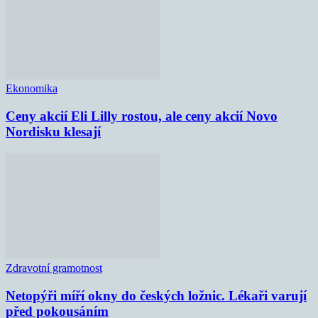
Ekonomika
Ceny akcií Eli Lilly rostou, ale ceny akcií Novo
Nordisku klesají
Zdravotní gramotnost
Netopýři míří okny do českých ložnic. Lékaři varují
před pokousáním