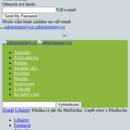
Obnovit své heslo
Váš e-mail
Heslo vám bude zasláno na váš email
zdravezpravy.cz
Aktuality
Zdravotnictví
Politika
Sociální věci
Pojištění
Pharma
Rozhovory
E-Health
Ke kávě i čaji
Domů
Lékárny
Pilulka.cz jde do Maďarska. Uspět chce s Pilulka.hu
Lékárny
Farmacie