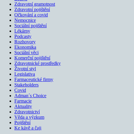
Zdravotní gramotnost
Zdravotní pojištění
Očkování a covid
Nemocnice
Sociální pojištění
Lékárny
Podcasty
Rozhovory
Ekonomika
Sociální věci
Komerční pojištění
Zdravotnické prostředky
Životní styl
Legislativa
Farmaceutické firmy
Stakeholders
Covid
Adman´s Choice
Farmacie
Aktuality
Zdravotnictví
Věda a výzkum
Pojištění
Ke kávě a čaji