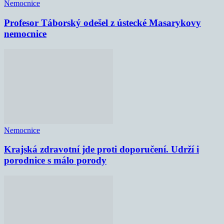
Nemocnice
Profesor Táborský odešel z ústecké Masarykovy
nemocnice
Nemocnice
Krajská zdravotní jde proti doporučení. Udrží i
porodnice s málo porody