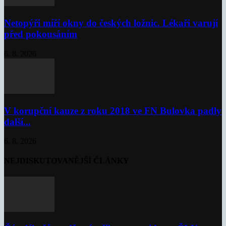
Netopýři míří okny do českých ložnic. Lékaři varují
před pokousáním
6. 8. 2026
V korupční kauze z roku 2018 ve FN Bulovka padly
další...
6. 8. 2026
NEJDISKUTOVANĚJŠÍ ČLÁNKY