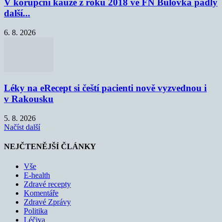
V korupční kauze z roku 2018 ve FN Bulovka padly
další...
6. 8. 2026
Léky na eRecept si čeští pacienti nově vyzvednou i
v Rakousku
5. 8. 2026
Načíst další
NEJČTENĚJŠÍ ČLÁNKY
Vše
E-health
Zdravé recepty
Komentáře
Zdravé Zprávy
Politika
Léčiva