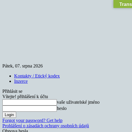
Trans
Pátek, 07. srpna 2026
Kontakty / Etický kodex
Inzerce
Přihlásit se
Vítejte! přihlášení k účtu
vaše uživatelské jméno
heslo
Forgot your password? Get help
Prohlášení o zásadách ochrany osobních údajů
Obnova hesla