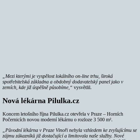
„Mezi kterými je vyspělost lokálního on-line trhu, široká
spotřebitelská základna a obdobný dodavatelský panel jako v
zemích, kde již úspěšně působíme,“
vysvětlil.
Nová lékárna Pilulka.cz
Koncem letošního října Pilulka.cz otevřela v Praze – Horních
Počernicích novou moderní lékárnu o rozloze 3 500 m².
„Původní lékárna v Praze Vinoři nebyla vzhledem ke zvyšujícímu se
zájmu zákazníků již dostačující a limitovala naše služby. Nové