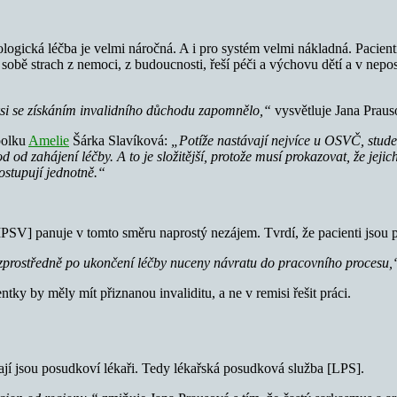
nkologická léčba je velmi náročná. A i pro systém velmi nákladná. Pacien
obě strach z nemoci, z budoucnosti, řeší péči a výchovu dětí a v nepos
ksi se získáním invalidního důchodu zapomnělo,“
vysvětluje Jana Praus
polku
Amelie
Šárka Slavíková:
„Potíže nastávají nejvíce u OSVČ, stude
 od zahájení léčby. A to je složitější, protože musí prokazovat, že je
ostupují jednotně.“
MPSV] panuje v tomto směru naprostý nezájem. Tvrdí, že pacienti jsou p
bezprostředně po ukončení léčby nuceny návratu do pracovního procesu
ky by měly mít přiznanou invaliditu, a ne v remisi řešit práci.
ávají jsou posudkoví lékaři. Tedy lékařská posudková služba [LPS].