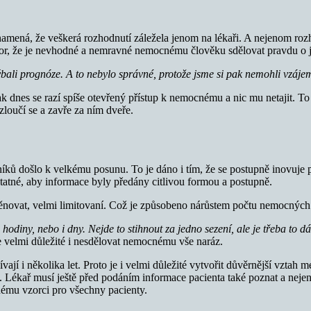
 znamená, že veškerá rozhodnutí záležela jenom na lékaři. A nejenom ro
ázor, že je nevhodné a nemravné nemocnému člověku sdělovat pravdu o
ýbali prognóze. A to nebylo správné, protože jsme si pak nemohli vzáj
ak dnes se razí spíše otevřený přístup k nemocnému a nic mu netajit. T
zloučí se a zavře za ním dveře.
ů došlo k velkému posunu. To je dáno i tím, že se postupně inovuje pří
dstatné, aby informace byly předány citlivou formou a postupně.
ěnovat, velmi limitovaní. Což je způsobeno nárůstem počtu nemocných i
odiny, nebo i dny. Nejde to stihnout za jedno sezení, ale je třeba to 
je velmi důležité i nesdělovat nemocnému vše naráz.
í i několika let. Proto je i velmi důležité vytvořit důvěrnější vztah 
. Lékař musí ještě před podáním informace pacienta také poznat a nejen
ému vzorci pro všechny pacienty.