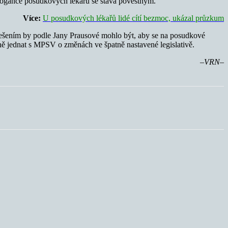
arogance posudkových lékařů se stává pověstným.
Více:
U posudkových lékařů lidé cítí bezmoc, ukázal průzkum
 řešením by podle Jany Prausové mohlo být, aby se na posudkové
vně jednat s MPSV o změnách ve špatně nastavené legislativě.
–VRN–