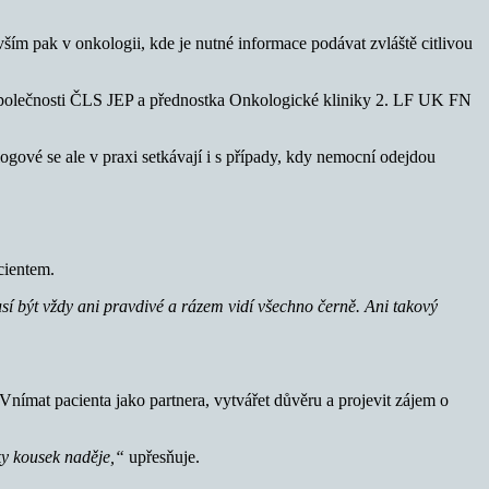
ším pak v onkologii, kde je nutné informace podávat zvláště citlivou
společnosti ČLS JEP a přednostka Onkologické kliniky 2. LF UK FN
ogové se ale v praxi setkávají i s případy, kdy nemocní odejdou
cientem.
sí být vždy ani pravdivé a rázem vidí všechno černě. Ani takový
 Vnímat pacienta jako partnera, vytvářet důvěru a projevit zájem o
ky kousek naděje,“
upřesňuje.