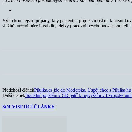
„Systém nastavení posudkových lékařů u nás není jednotný. Liší se r
Výjimkou nejsou případy, kdy pacientka přijde s rouškou k posudkové
službě [určení míry invalidity, délky pracovní neschopnosti] podílel
Sdílet
Předchozí článek
Pilulka.cz jde do Maďarska. Uspět chce s Pilulka.hu
Další článek
Sociální pojištění v ČR patří k nejvyšším v Evropské unii
SOUVISEJÍCÍ ČLÁNKY