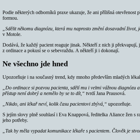
Podle některých odborníků praxe ukazuje, že ani přílišná otevřenost 
formou.
„Sdělit někomu diagnózu, která mu naprosto změní dosavadní život, je
v Motole.
Dodává, že každý pacient reaguje jinak. Někteří z nich ji překvapují,
z ordinace a pokusí se o sebevraždu. A někteří ji i dokonají.
Ne všechno jde hned
Upozorňuje i na současný trend, kdy mnoho především mladých lékařů 
„Do ordinace si pozvou pacienta, sdělí mu i velmi vážnou diagnózu a 
přístup není dobrý a nemělo by se to dít,“
tvrdí Jana Prausová.
„Nikdo, ani lékař neví, kolik času pacientovi zbývá,“
upozorňuje.
S jejím slovy plně souhlasí i Eva Knappová, ředitelka Aliance žen s r
jeho potřeby.
„Tak by měla vypadat komunikace lékaře s pacientem. Člověk je stvoře