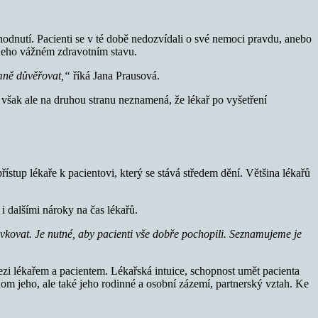
zhodnutí. Pacienti se v té době nedozvídali o své nemoci pravdu, anebo
 jeho vážném zdravotním stavu.
emně důvěřovat,“
říká Jana Prausová.
o však ale na druhou stranu neznamená, že lékař po vyšetření
stup lékaře k pacientovi, který se stává středem dění. Většina lékařů
 dalšími nároky na čas lékařů.
dávkovat. Je nutné, aby pacienti vše dobře pochopili. Seznamujeme je
mezi lékařem a pacientem. Lékařská intuice, schopnost umět pacienta
om jeho, ale také jeho rodinné a osobní zázemí, partnerský vztah. Ke