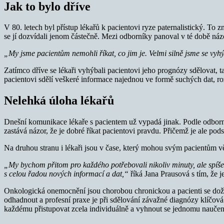
Jak to bylo dříve
V 80. letech byl přístup lékařů k pacientovi ryze paternalistický. To
se jí dozvídali jenom částečně. Mezi odborníky panoval v té době n
„My jsme pacientům nemohli říkat, co jim je. Velmi silně jsme se vyh
Zatímco dříve se lékaři vyhýbali pacientovi jeho prognózy sdělovat, t
pacientovi sdělí veškeré informace najednou ve formě suchých dat, ro
Nelehká úloha lékařů
Dnešní komunikace lékaře s pacientem už vypadá jinak. Podle odborník
zastává názor, že je dobré říkat pacientovi pravdu. Přičemž je ale po
Na druhou stranu i lékaři jsou v čase, který mohou svým pacientům v
„My bychom přitom pro každého potřebovali nikoliv minuty, ale spíše h
s celou řadou nových informací a dat,“
říká Jana Prausová s tím, že 
Onkologická onemocnění jsou chorobou chronickou a pacienti se dožívaj
odhadnout a profesní praxe je při sdělování závažné diagnózy klíčová
každému přistupovat zcela individuálně a vyhnout se jednomu naučen