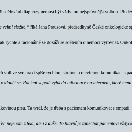
při sdělování diagnózy nemusí být vždy tou nejsprávnější volbou. Předev
 velmi složité,“
říká Jana Prausová, předsedkyně České onkologické 
 jak rychle a racionálně se dokáží se sdělením o nemoci vyrovnat. Onkol
volí ve své praxi spíše rychlou, strohou a otevřenou komunikaci s pa
rozloučí se. Pacient si poté vyhledá informace na internetu, které nemu
akovinou prsu. Ta tvrdí, že je třeba s pacientem komunikovat s
empatií.
n nejenom z těla, ale i z duše. To hlavní je zanechat pacientovi vždyc