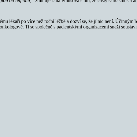
egion od regionu,“
zmiňuje Jana Prausová s tím, že častý sarkasmus a 
mu lékaři po více než roční léčbě a dozví se, že jí nic není. Účinným
i i onkologové. Ti se společně s pacientskými organizacemi snaží sousta