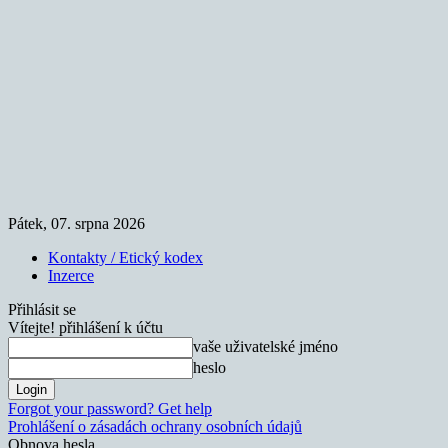
Pátek, 07. srpna 2026
Kontakty / Etický kodex
Inzerce
Přihlásit se
Vítejte! přihlášení k účtu
vaše uživatelské jméno
heslo
Forgot your password? Get help
Prohlášení o zásadách ochrany osobních údajů
Obnova hesla