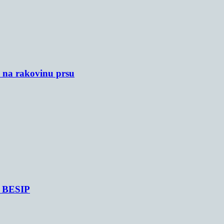
u na rakovinu prsu
je BESIP