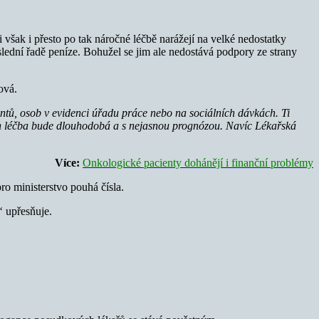
ti však i přesto po tak náročné léčbě narážejí na velké nedostatky
lední řadě peníze. Bohužel se jim ale nedostává podpory ze strany
ová.
ntů, osob v evidenci úřadu práce nebo na sociálních dávkách. Ti
jich léčba bude dlouhodobá a s nejasnou prognózou. Navíc Lékařská
Více:
Onkologické pacienty dohánějí i finanční problémy
ro ministerstvo pouhá čísla.
,“
upřesňuje.