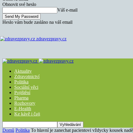
Obnovit své heslo
Váš e-mail
Heslo vám bude zasláno na váš email
zdravezpravy.cz
Aktuality
Zdravotnictví
Politika
Sociální věci
Pojištění
Pharma
Rozhovory
E-Health
Ke kávě i čaji
Domů
Politika
To hlavní je zanechat pacientovi vždycky kousek nadě