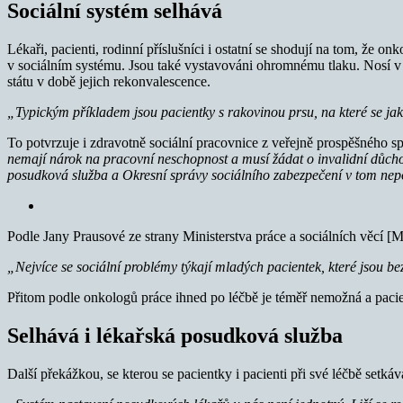
Sociální systém selhává
Lékaři, pacienti, rodinní příslušníci i ostatní se shodují na tom, že o
v sociálním systému. Jsou také vystavováni ohromnému tlaku. Nosí v s
státu v době jejich rekonvalescence.
„Typickým příkladem jsou pacientky s rakovinou prsu, na které se ja
To potvrzuje i zdravotně sociální pracovnice z veřejně prospěšného s
nemají nárok na pracovní neschopnost a musí žádat o invalidní důchod
posudková služba a Okresní správy sociálního zabezpečení v tom nep
Podle Jany Prausové ze strany Ministerstva práce a sociálních věcí [
„Nejvíce se sociální problémy týkají mladých pacientek, které jsou 
Přitom podle onkologů práce ihned po léčbě je téměř nemožná a pacient
Selhává i lékařská posudková služba
Další překážkou, se kterou se pacientky i pacienti při své léčbě setk