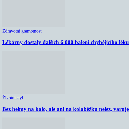
Zdravotní gramotnost
Lékárny dostaly dalších 6 000 balení chybějícího lék
Životní styl
Bez helmy na kolo, ale ani na koloběžku nelez, varu