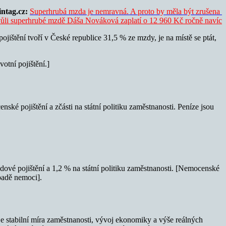
intag.cz
:
Superhrubá mzda je nemravná. A proto by měla být zrušena
li superhrubé mzdě Dáša Nováková zaplatí o 12 960 Kč ročně navíc
jištění tvoří v České republice 31,5 % ze mzdy, je na místě se ptát,
otní pojištění.]
nské pojištění a zčásti na státní politiku zaměstnanosti. Peníze jsou
vé pojištění a 1,2 % na státní politiku zaměstnanosti. [Nemocenské
padě nemoci].
 je stabilní míra zaměstnanosti, vývoj ekonomiky a výše reálných