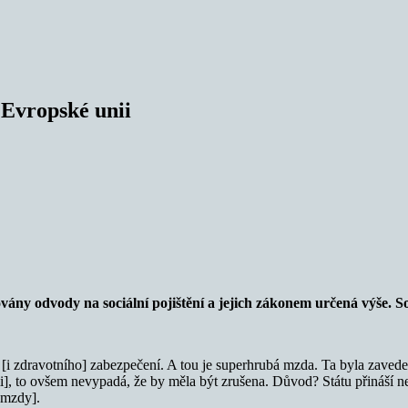
v Evropské unii
továny odvody na sociální pojištění a jejich zákonem určená výše. S
 [i zdravotního] zabezpečení. A tou je superhrubá mzda. Ta byla zaveden
i], to ovšem nevypadá, že by měla být zrušena. Důvod? Státu přináší ne
 mzdy].