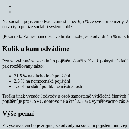
Na sociální pojištění odvádí zaměstnanec 6,5 % ze své hrubé mzdy. Za
co za tyto peníze sociální systém nabízí.
[Pozn red.: Zaměstnanec ze své hrubé mzdy ještě odvádí 4,5 % na zdra
Kolik a kam odvádíme
Peníze vybrané ze sociálního pojištění slouží z části k pokrytí nákladů
pak rozdělovány takto:
21,5 % na důchodové pojištění
2,3 % na nemocenské pojištění
1,2 % na státní politiku zaměstnanosti
Trošku jinak vypadají odvody u osob samostatně výdělečně činných [
pojištění je pro OSVČ dobrovolné a činí 2,3 % z vyměřovacího zákl
Výše penzí
Z výše uvedeného je zřejmé, že odvody na sociální pojištění míří zejm