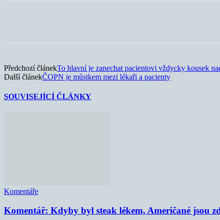
Sdílet
Předchozí článek
To hlavní je zanechat pacientovi vždycky kousek na
Další článek
ČOPN je můstkem mezi lékaři a pacienty
SOUVISEJÍCÍ ČLÁNKY
Komentáře
Komentář: Kdyby byl steak lékem, Američané jsou zd