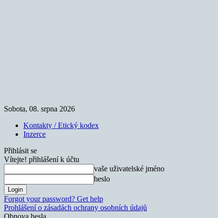
Sobota, 08. srpna 2026
Kontakty / Etický kodex
Inzerce
Přihlásit se
Vítejte! přihlášení k účtu
vaše uživatelské jméno
heslo
Forgot your password? Get help
Prohlášení o zásadách ochrany osobních údajů
Obnova hesla