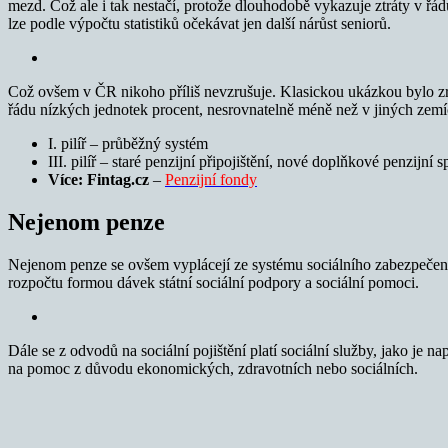
mezd. Což ale i tak nestačí, protože dlouhodobě vykazuje ztráty v řá
lze podle výpočtu statistiků očekávat jen další nárůst seniorů.
Což ovšem v ČR nikoho příliš nevzrušuje. Klasickou ukázkou bylo zruše
řádu nízkých jednotek procent, nesrovnatelně méně než v jiných zemích]
I. pilíř – průběžný systém
III. pilíř – staré penzijní připojištění, nové doplňkové penzijní s
Více:
Fintag.cz
–
Penzijní fondy
Nejenom penze
Nejenom penze se ovšem vyplácejí ze systému sociálního zabezpečení. 
rozpočtu formou dávek státní sociální podpory a sociální pomoci.
Dále se z odvodů na sociální pojištění platí sociální služby, jako je 
na pomoc z důvodu ekonomických, zdravotních nebo sociálních.