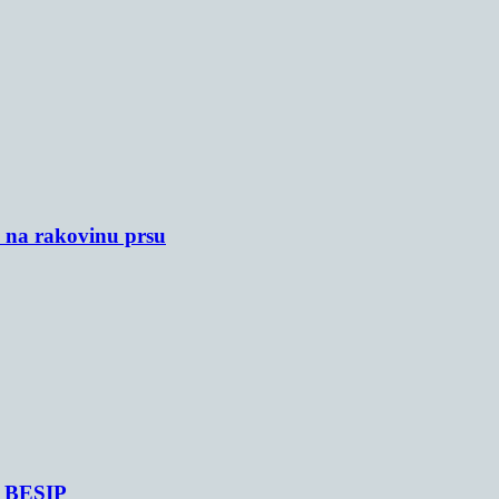
u na rakovinu prsu
je BESIP