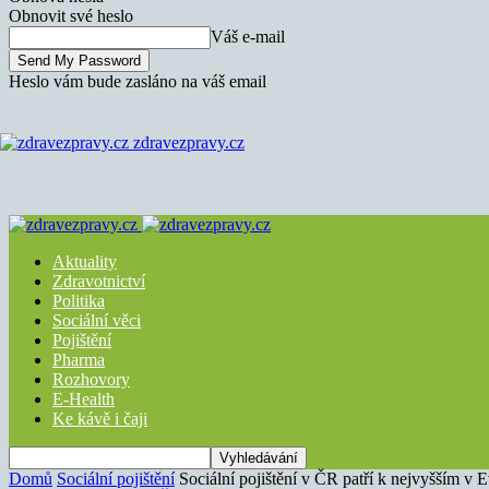
Obnovit své heslo
Váš e-mail
Heslo vám bude zasláno na váš email
zdravezpravy.cz
Aktuality
Zdravotnictví
Politika
Sociální věci
Pojištění
Pharma
Rozhovory
E-Health
Ke kávě i čaji
Domů
Sociální pojištění
Sociální pojištění v ČR patří k nejvyšším v 