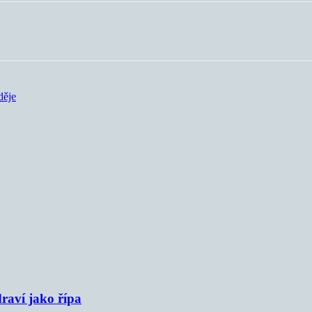
děje
raví jako řípa