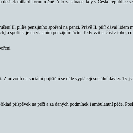
du desítek miliard korun ročně. A to za situace, kdy v České republice 
ní II. pilíře penzijního spoření na penzi. Právě II. pilíř dával lidem m
 a spořit si je na vlastním penzijním účtu. Tedy vzít si část z toho, c
poření
Z odvodů na sociální pojištění se dále vyplácejí sociální dávky. Ty js
například příspěvek na péči a za daných podmínek i ambulantní péče. Posl