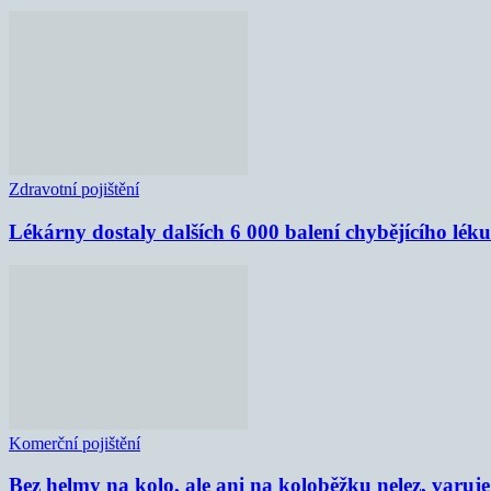
Zdravotní pojištění
Lékárny dostaly dalších 6 000 balení chybějícího lék
Komerční pojištění
Bez helmy na kolo, ale ani na koloběžku nelez, varu