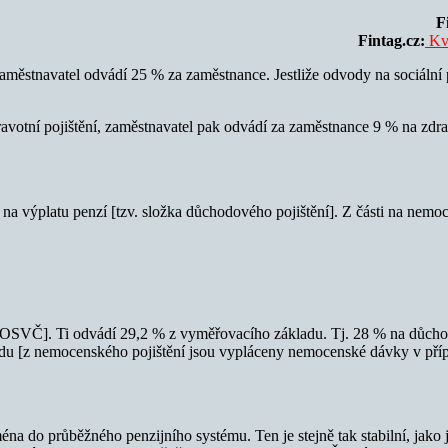
F
Fintag.cz:
Kvů
městnavatel odvádí 25 % za zaměstnance. Jestliže odvody na sociální po
votní pojištění, zaměstnavatel pak odvádí za zaměstnance 9 % na zdrav
 na výplatu penzí [tzv. složka důchodového pojištění]. Z části na nemoce
OSVČ]. Ti odvádí 29,2 % z vyměřovacího základu. Tj. 28 % na důchodo
adu [z nemocenského pojištění jsou vypláceny nemocenské dávky v pří
éna do průběžného penzijního systému. Ten je stejně tak stabilní, jako