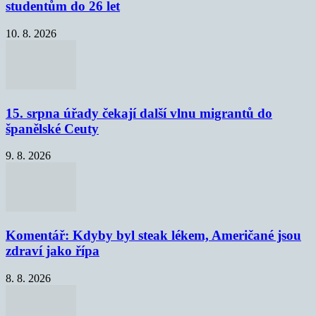
studentům do 26 let
10. 8. 2026
15. srpna úřady čekají další vlnu migrantů do
španělské Ceuty
9. 8. 2026
Komentář: Kdyby byl steak lékem, Američané jsou
zdraví jako řípa
8. 8. 2026