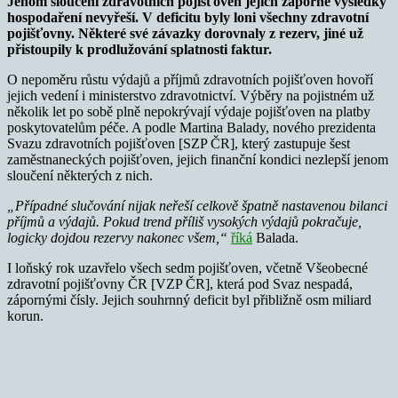
Jenom sloučení zdravotních pojišťoven jejich záporné výsledky
hospodaření nevyřeší. V deficitu byly loni všechny zdravotní
pojišťovny. Některé své závazky dorovnaly z rezerv, jiné už
přistoupily k prodlužování splatnosti faktur.
O nepoměru růstu výdajů a příjmů zdravotních pojišťoven hovoří
jejich vedení i ministerstvo zdravotnictví. Výběry na pojistném už
několik let po sobě plně nepokrývají výdaje pojišťoven na platby
poskytovatelům péče. A podle Martina Balady, nového prezidenta
Svazu zdravotních pojišťoven [SZP ČR], který zastupuje šest
zaměstnaneckých pojišťoven, jejich finanční kondici nezlepší jenom
sloučení některých z nich.
„Případné slučování nijak neřeší celkově špatně nastavenou bilanci
příjmů a výdajů. Pokud trend příliš vysokých výdajů pokračuje,
logicky dojdou rezervy nakonec všem,“
říká
Balada.
I loňský rok uzavřelo všech sedm pojišťoven, včetně Všeobecné
zdravotní pojišťovny ČR [VZP ČR], která pod Svaz nespadá,
zápornými čísly. Jejich souhrnný deficit byl přibližně osm miliard
korun.