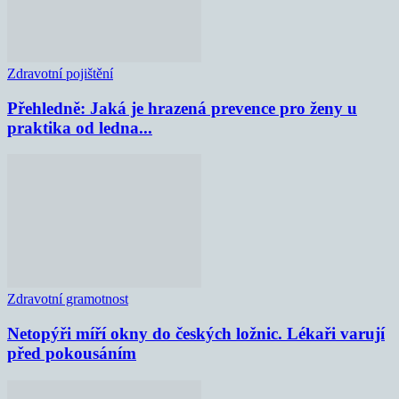
Zdravotní pojištění
Přehledně: Jaká je hrazená prevence pro ženy u
praktika od ledna...
Zdravotní gramotnost
Netopýři míří okny do českých ložnic. Lékaři varují
před pokousáním