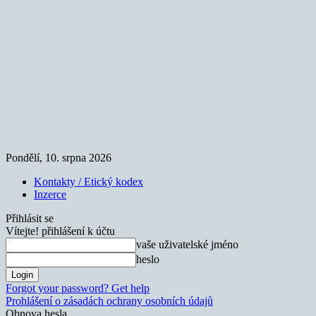
Pondělí, 10. srpna 2026
Kontakty / Etický kodex
Inzerce
Přihlásit se
Vítejte! přihlášení k účtu
vaše uživatelské jméno
heslo
Forgot your password? Get help
Prohlášení o zásadách ochrany osobních údajů
Obnova hesla