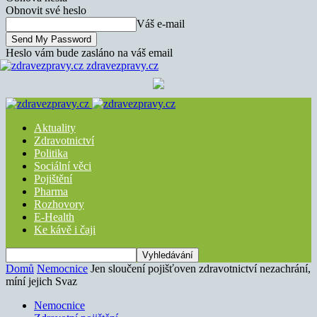
Obnovit své heslo
Váš e-mail
Heslo vám bude zasláno na váš email
zdravezpravy.cz
Aktuality
Zdravotnictví
Politika
Sociální věci
Pojištění
Pharma
Rozhovory
E-Health
Ke kávě i čaji
Domů
Nemocnice
Jen sloučení pojišťoven zdravotnictví nezachrání,
míní jejich Svaz
Nemocnice