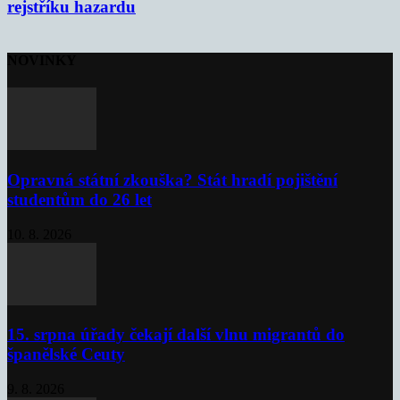
rejstříku hazardu
NOVINKY
Opravná státní zkouška? Stát hradí pojištění
studentům do 26 let
10. 8. 2026
15. srpna úřady čekají další vlnu migrantů do
španělské Ceuty
9. 8. 2026