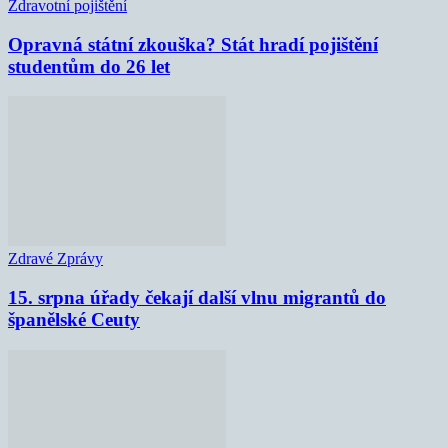
Zdravotní pojištění
Opravná státní zkouška? Stát hradí pojištění
studentům do 26 let
Zdravé Zprávy
15. srpna úřady čekají další vlnu migrantů do
španělské Ceuty