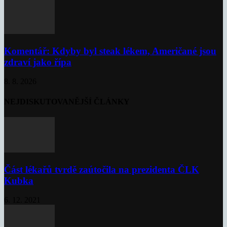
Komentář: Kdyby byl steak lékem, Američané jsou
zdraví jako řípa
8. 8. 2026
NEJDISKUTOVANĚJŠÍ ČLÁNKY
Část lékařů tvrdě zaútočila na prezidenta ČLK
Kubka
6. 12. 2021