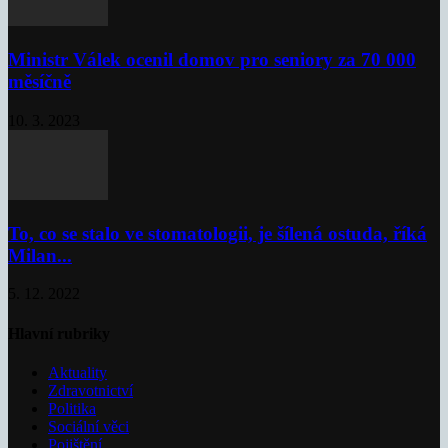
Ministr Válek ocenil domov pro seniory za 70 000
měsíčně
10. 3. 2023
To, co se stalo ve stomatologii, je šílená ostuda, říká
Milan...
5. 12. 2022
Hlavní rubriky
Aktuality
Zdravotnictví
Politika
Sociální věci
Pojištění