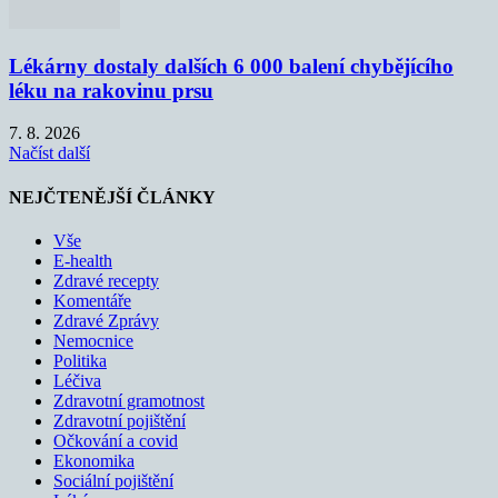
Lékárny dostaly dalších 6 000 balení chybějícího
léku na rakovinu prsu
7. 8. 2026
Načíst další
NEJČTENĚJŠÍ ČLÁNKY
Vše
E-health
Zdravé recepty
Komentáře
Zdravé Zprávy
Nemocnice
Politika
Léčiva
Zdravotní gramotnost
Zdravotní pojištění
Očkování a covid
Ekonomika
Sociální pojištění