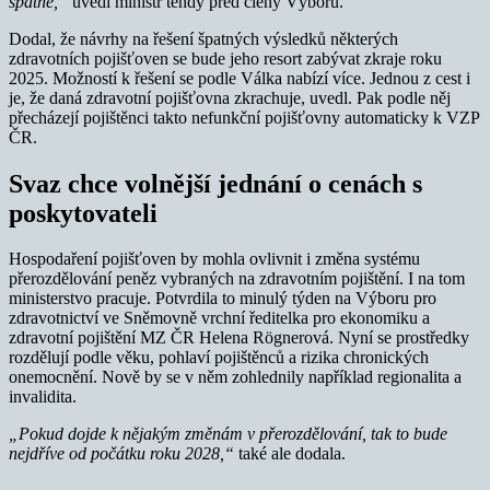
špatně,“
uvedl ministr tehdy před členy Výboru.
Dodal, že návrhy na řešení špatných výsledků některých
zdravotních pojišťoven se bude jeho resort zabývat zkraje roku
2025. Možností k řešení se podle Válka nabízí více. Jednou z cest i
je, že daná zdravotní pojišťovna zkrachuje, uvedl. Pak podle něj
přecházejí pojištěnci takto nefunkční pojišťovny automaticky k VZP
ČR.
Svaz chce volnější jednání o cenách s
poskytovateli
Hospodaření pojišťoven by mohla ovlivnit i změna systému
přerozdělování peněz vybraných na zdravotním pojištění. I na tom
ministerstvo pracuje. Potvrdila to minulý týden na Výboru pro
zdravotnictví ve Sněmovně vrchní ředitelka pro ekonomiku a
zdravotní pojištění MZ ČR Helena Rögnerová. Nyní se prostředky
rozdělují podle věku, pohlaví pojištěnců a rizika chronických
onemocnění. Nově by se v něm zohlednily například regionalita a
invalidita.
„Pokud dojde k nějakým změnám v přerozdělování, tak to bude
nejdříve od počátku roku 2028,“
také ale dodala.