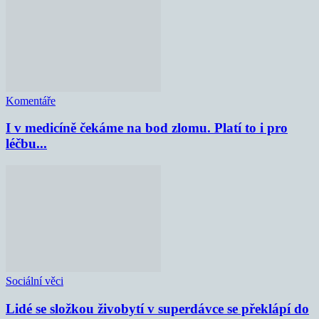
Komentáře
I v medicíně čekáme na bod zlomu. Platí to i pro
léčbu...
Sociální věci
Lidé se složkou živobytí v superdávce se překlápí do