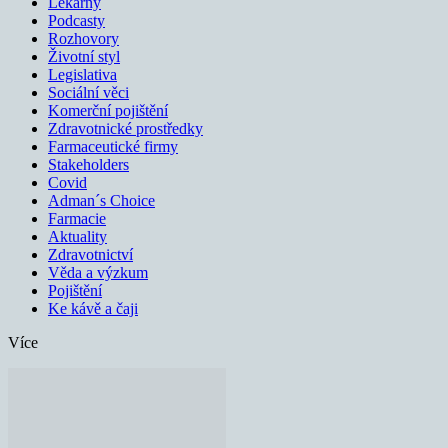
Lékárny
Podcasty
Rozhovory
Životní styl
Legislativa
Sociální věci
Komerční pojištění
Zdravotnické prostředky
Farmaceutické firmy
Stakeholders
Covid
Adman´s Choice
Farmacie
Aktuality
Zdravotnictví
Věda a výzkum
Pojištění
Ke kávě a čaji
Více