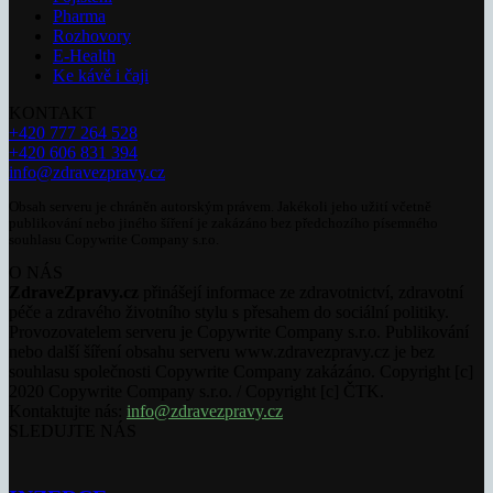
Pharma
Rozhovory
E-Health
Ke kávě i čaji
KONTAKT
+420 777 264 528
+420 606 831 394
info@zdravezpravy.cz
Obsah serveru je chráněn autorským právem. Jakékoli jeho užití včetně
publikování nebo jiného šíření je zakázáno bez předchozího písemného
souhlasu Copywrite Company s.r.o.
O NÁS
ZdraveZpravy.cz
přinášejí informace ze zdravotnictví, zdravotní
péče a zdravého životního stylu s přesahem do sociální politiky.
Provozovatelem serveru je Copywrite Company s.r.o. Publikování
nebo další šíření obsahu serveru www.zdravezpravy.cz je bez
souhlasu společnosti Copywrite Company zakázáno. Copyright [c]
2020 Copywrite Company s.r.o. / Copyright [c] ČTK.
Kontaktujte nás:
info@zdravezpravy.cz
SLEDUJTE NÁS