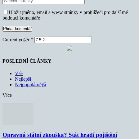
Uložit jméno, email a www stránky v prohlížeči pro další mé
budoucí komentáře
Current ye@r
*
POSLEDNÍ ČLÁNKY
Vše
Nejlepší
Nejpopulárnější
Více
Opravná státní zkouška? Stát hradí pojištění