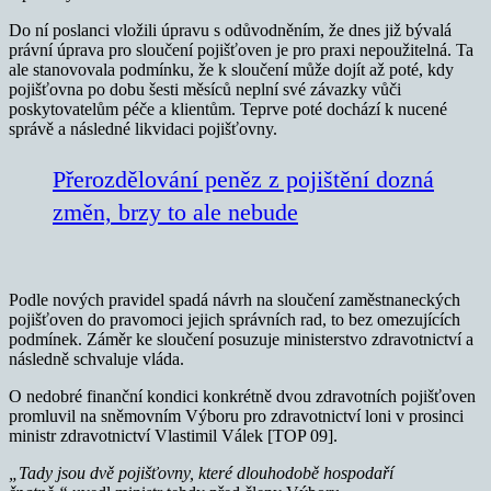
Do ní poslanci vložili úpravu s odůvodněním, že dnes již bývalá
právní úprava pro sloučení pojišťoven je pro praxi nepoužitelná. Ta
ale stanovovala podmínku, že k sloučení může dojít až poté, kdy
pojišťovna po dobu šesti měsíců neplní své závazky vůči
poskytovatelům péče a klientům. Teprve poté dochází k nucené
správě a následné likvidaci pojišťovny.
Přerozdělování peněz z pojištění dozná
změn, brzy to ale nebude
Podle nových pravidel spadá návrh na sloučení zaměstnaneckých
pojišťoven do pravomoci jejich správních rad, to bez omezujících
podmínek. Záměr ke sloučení posuzuje ministerstvo zdravotnictví a
následně schvaluje vláda.
O nedobré finanční kondici konkrétně dvou zdravotních pojišťoven
promluvil na sněmovním Výboru pro zdravotnictví loni v prosinci
ministr zdravotnictví Vlastimil Válek [TOP 09].
„Tady jsou dvě pojišťovny, které dlouhodobě hospodaří