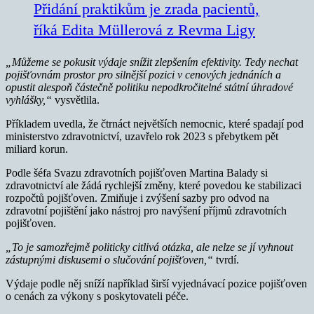
Přidání praktikům je zrada pacientů,
říká Edita Müllerová z Revma Ligy
„Můžeme se pokusit výdaje snížit zlepšením efektivity. Tedy nechat
pojišťovnám prostor pro silnější pozici v cenových jednáních a
opustit alespoň částečně politiku nepodkročitelné státní úhradové
vyhlášky,“
vysvětlila.
Příkladem uvedla, že čtrnáct největších nemocnic, které spadají pod
ministerstvo zdravotnictví, uzavřelo rok 2023 s přebytkem pět
miliard korun.
Podle šéfa Svazu zdravotních pojišťoven Martina Balady si
zdravotnictví ale žádá rychlejší změny, které povedou ke stabilizaci
rozpočtů pojišťoven. Zmiňuje i zvýšení sazby pro odvod na
zdravotní pojištění jako nástroj pro navýšení příjmů zdravotních
pojišťoven.
„To je samozřejmě politicky citlivá otázka, ale nelze se jí vyhnout
zástupnými diskusemi o slučování pojišťoven,“
tvrdí.
Výdaje podle něj sníží například širší vyjednávací pozice pojišťoven
o cenách za výkony s poskytovateli péče.