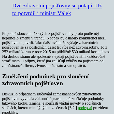
Dvě zdravotní pojišťovny se potápí. Už
to potvrdil i ministr Válek
Případné sloučení některých z pojišťoven by proto podle něj
nepřineslo změnu v trendu. Naopak by oslabilo konkurenci mezi
pojišťovnami, tvrdí. Jako další uvádí, že výdaje zdravotních
pojišťoven se za posledních deset let více než zdvojnásobily. To z
252 miliard korun v roce 2015 na přibližně 530 miliard korun letos.
Na druhou stranu ale společně s výdaji pojišťovnám každoročně
strmě rostou i příjmy, které jim zajišťují výběry na pojistném od
zaměstnanců, firem, živnostníků, státu a samoplátců.
Změkčení podmínek pro sloučení
zdravotních pojišťoven
Diskuzi o případném slučování zaměstnaneckých zdravotních
pojišťoven vyvolala zákonná úprava, která změkčuje podmínky
takového kroku. Změna je součástí vládní novely o sociálních
službách, kterou minulý týden ve čtvrtek [6.2.]
podepsal
prezident
republiky.