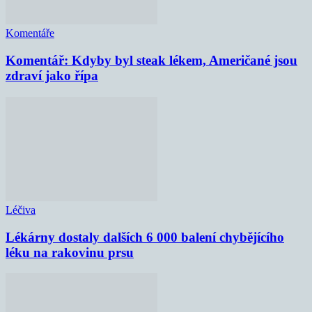
Komentáře
Komentář: Kdyby byl steak lékem, Američané jsou
zdraví jako řípa
Léčiva
Lékárny dostaly dalších 6 000 balení chybějícího
léku na rakovinu prsu