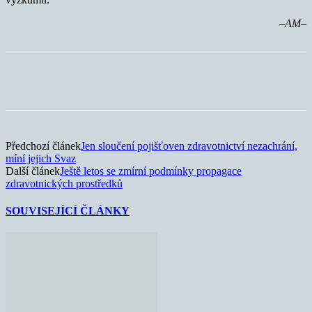
–AM–
Předchozí článek
Jen sloučení pojišťoven zdravotnictví nezachrání,
míní jejich Svaz
Další článek
Ještě letos se zmírní podmínky propagace
zdravotnických prostředků
SOUVISEJÍCÍ ČLÁNKY