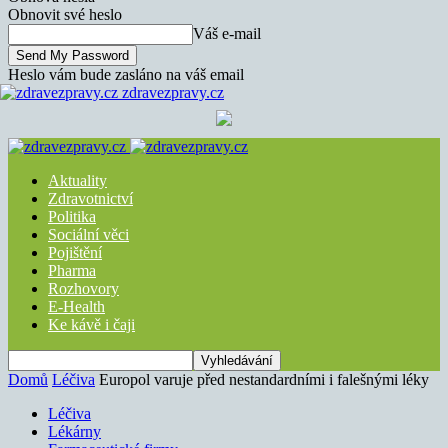
Obnovit své heslo
Váš e-mail
Heslo vám bude zasláno na váš email
zdravezpravy.cz
Aktuality
Zdravotnictví
Politika
Sociální věci
Pojištění
Pharma
Rozhovory
E-Health
Ke kávě i čaji
Domů
Léčiva
Europol varuje před nestandardními i falešnými léky
Léčiva
Lékárny