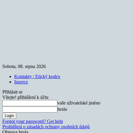
Sobota, 08. srpna 2026
Kontakty / Etický kodex
Inzerce
Přihlásit se
Vítejte! přihlášení k účtu
vaše uživatelské jméno
heslo
Forgot your password? Get help
Prohlášení o zásadách ochrany osobních údajů
Obnova hesla