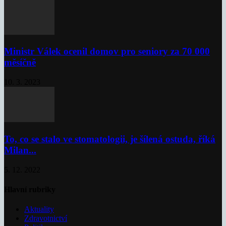
Ministr Válek ocenil domov pro seniory za 70 000
měsíčně
10. 3. 2023
To, co se stalo ve stomatologii, je šílená ostuda, říká
Milan...
5. 12. 2022
Hlavní rubriky
Aktuality
Zdravotnictví