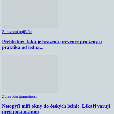
Zdravotní pojištění
Přehledně: Jaká je hrazená prevence pro ženy u
praktika od ledna...
Zdravotní gramotnost
Netopýři míří okny do českých ložnic. Lékaři varují
před pokousáním