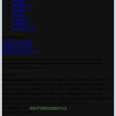
Politika
Sociální věci
Pojištění
Pharma
Rozhovory
E-Health
Ke kávě i čaji
KONTAKT
+420 777 264 528
+420 606 831 394
info@zdravezpravy.cz
Obsah serveru je chráněn autorským právem. Jakékoli jeho užití včetně
publikování nebo jiného šíření je zakázáno bez předchozího písemného
souhlasu Copywrite Company s.r.o.
O NÁS
ZdraveZpravy.cz
přinášejí informace ze zdravotnictví, zdravotní
péče a zdravého životního stylu s přesahem do sociální politiky.
Provozovatelem serveru je Copywrite Company s.r.o. Publikování
nebo další šíření obsahu serveru www.zdravezpravy.cz je bez
souhlasu společnosti Copywrite Company zakázáno. Copyright [c]
2020 Copywrite Company s.r.o. / Copyright [c] ČTK.
Kontaktujte nás:
info@zdravezpravy.cz
SLEDUJTE NÁS