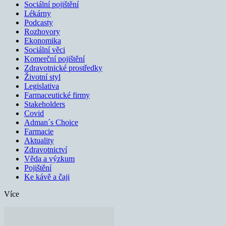
Sociální pojištění
Lékárny
Podcasty
Rozhovory
Ekonomika
Sociální věci
Komerční pojištění
Zdravotnické prostředky
Životní styl
Legislativa
Farmaceutické firmy
Stakeholders
Covid
Adman´s Choice
Farmacie
Aktuality
Zdravotnictví
Věda a výzkum
Pojištění
Ke kávě a čaji
Více