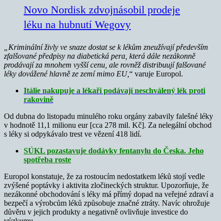
Novo Nordisk zdvojnásobil prodeje
léku na hubnutí Wegovy
„Kriminální živly ve snaze dostat se k lékům zneužívají především
zfalšované předpisy na diabetická pera, která dále nezákonně
prodávají za mnohem vyšší cenu, ale rovněž distribuují falšované
léky dovážené hlavně ze zemí mimo EU,
“ varuje Europol.
Itálie nakupuje a lékaři podávají neschválený lék proti
rakovině
Od dubna do listopadu minulého roku orgány zabavily falešné léky
v hodnotě 11,1 milionu eur [cca 278 mil. Kč]. Za nelegální obchod
s léky si odpykávalo trest ve vězení 418 lidí.
SÚKL pozastavuje dodávky fentanylu do Česka. Jeho
spotřeba roste
Europol konstatuje, že za rostoucím nedostatkem léků stojí vedle
zvýšené poptávky i aktivita zločineckých struktur. Upozorňuje, že
nezákonné obchodování s léky má přímý dopad na veřejné zdraví a
bezpečí a výrobcům léků způsobuje značné ztráty. Navíc ohrožuje
důvěru v jejich produkty a negativně ovlivňuje investice do
výzkumu.