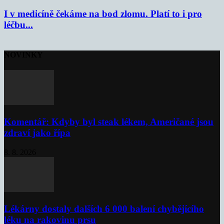
I v medicíně čekáme na bod zlomu. Platí to i pro
léčbu...
NOVINKY
Komentář: Kdyby byl steak lékem, Američané jsou
zdraví jako řípa
8. 8. 2026
Lékárny dostaly dalších 6 000 balení chybějícího
léku na rakovinu prsu