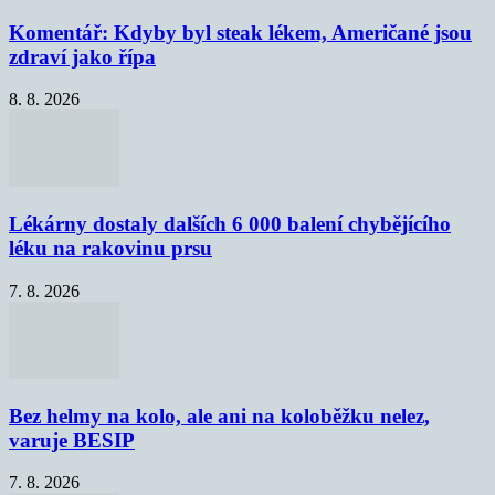
Komentář: Kdyby byl steak lékem, Američané jsou
zdraví jako řípa
8. 8. 2026
Lékárny dostaly dalších 6 000 balení chybějícího
léku na rakovinu prsu
7. 8. 2026
Bez helmy na kolo, ale ani na koloběžku nelez,
varuje BESIP
7. 8. 2026