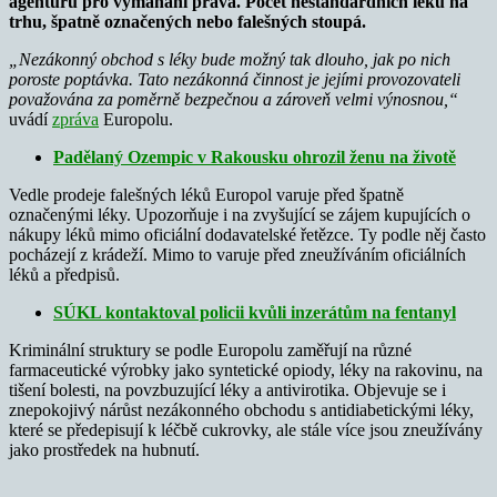
agenturu pro vymáhání práva. Počet nestandardních léků na
trhu, špatně označených nebo falešných stoupá.
„Nezákonný obchod s léky bude možný tak dlouho, jak po nich
poroste poptávka. Tato nezákonná činnost je jejími provozovateli
považována za poměrně bezpečnou a zároveň velmi výnosnou,“
uvádí
zpráva
Europolu.
Padělaný Ozempic v Rakousku ohrozil ženu na životě
Vedle prodeje falešných léků Europol varuje před špatně
označenými léky. Upozorňuje i na zvyšující se zájem kupujících o
nákupy léků mimo oficiální dodavatelské řetězce. Ty podle něj často
pocházejí z krádeží. Mimo to varuje před zneužíváním oficiálních
léků a předpisů.
SÚKL kontaktoval policii kvůli inzerátům na fentanyl
Kriminální struktury se podle Europolu zaměřují na různé
farmaceutické výrobky jako syntetické opiody, léky na rakovinu, na
tišení bolesti, na povzbuzující léky a antivirotika. Objevuje se i
znepokojivý nárůst nezákonného obchodu s antidiabetickými léky,
které se předepisují k léčbě cukrovky, ale stále více jsou zneužívány
jako prostředek na hubnutí.