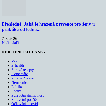
Přehledně: Jaká je hrazená prevence pro ženy u
praktika od ledna...
7. 8. 2026
Načíst další
NEJČTENĚJŠÍ ČLÁNKY
Vše
E-health
Zdravé recepty
Komentáře
Zdravé Zprávy
Nemocnice
Politika
Léčiva
Zdravotní gramotnost
Zdravotní pojištění
Očkování a covid