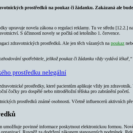
dravotnických prostředků na poukaz či žádanku. Zakázaná ale bud
ředky upravuje novela zákona o regulaci reklamy. Tu ve středu [12.2.
votnictví. S účinností novely se počítá od letošního 1. července.
gaci zdravotnických prostředků. Ale jen těch vázaných na
poukaz
nebo
ozhodování spotřebitele, jelikož poukaz či žádanku vždy vydává lékař,“
ého prostředku nelegální
zdravotnické prostředky, které pacientům aplikuje vždy jen zdravotník.
ní čočky pro dospělé nebo nitroděložní tělíska pro zabránění početí.
tnických prostředků známé osobnosti. Včetně influencerů aktivních přev
ředků
 umožňuje povinné informace poskytnout elektronickou formou. Nově b
ch organizací. Rovněž za dodržení zákonem stanovených podmínek. Rekl