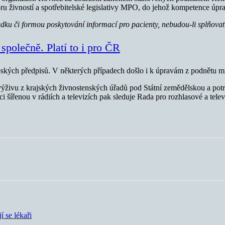
boru živností a spotřebitelské legislativy MPO, do jehož kompetence úpr
dku či formou poskytování informací pro pacienty, nebudou-li splňov
polečně. Platí to i pro ČR
ských předpisů. V některých případech došlo i k úpravám z podnětu mini
ýživu z krajských živnostenských úřadů pod Státní zemědělskou a potra
 šířenou v rádiích a televizích pak sleduje Rada pro rozhlasové a televi
 se lékaři