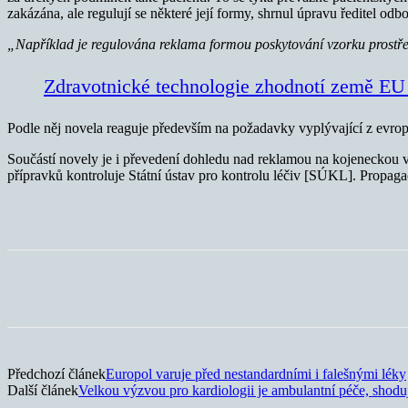
zakázána, ale regulují se některé její formy, shrnul úpravu ředitel od
„Například je regulována reklama formou poskytování vzorku prostře
Zdravotnické technologie zhodnotí země EU s
Podle něj novela reaguje především na požadavky vyplývající z evrop
Součástí novely je i převedení dohledu nad reklamou na kojeneckou v
přípravků kontroluje Státní ústav pro kontrolu léčiv [SÚKL]. Propagaci
Sdílet
Předchozí článek
Europol varuje před nestandardními i falešnými léky
Další článek
Velkou výzvou pro kardiologii je ambulantní péče, shodují