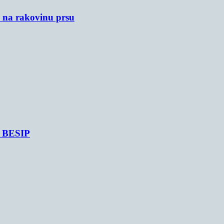
u na rakovinu prsu
je BESIP