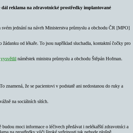
e dál reklama na zdravotnické prostředky implantované
] na svém jednání na návrh Ministerstva průmyslu a obchodu ČR [MPO]
 žádanku od lékaře. To jsou například sluchadla, kontaktní čočky pro
vysvětlil
náměstek ministra průmyslu a obchodu Štěpán Hofman.
 To znamená, že se pacientovi v podstatě ani nedostanou do ruky a
ážně na sociálních sítích.
udou moci informace o léčivech předávat i nelékařští zdravotníci a
ama na prostředky vůči široké veřejnosti tak nebude plošně