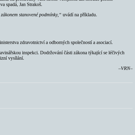
ava spadá, Jan Strakoš.
at zákonem stanovené podmínky,“
uvádí na příkladu.
sterstva zdravotnictví a odborných společností a asociací.
vinářskou inspekci. Dodržování části zákona týkající se léčivých
zní vysílání.
–VRN–