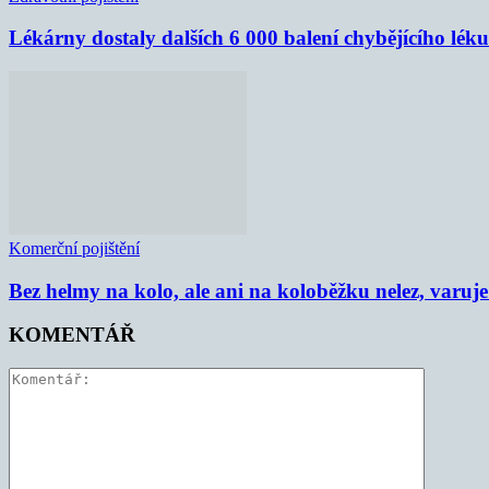
Lékárny dostaly dalších 6 000 balení chybějícího lék
Komerční pojištění
Bez helmy na kolo, ale ani na koloběžku nelez, varu
KOMENTÁŘ