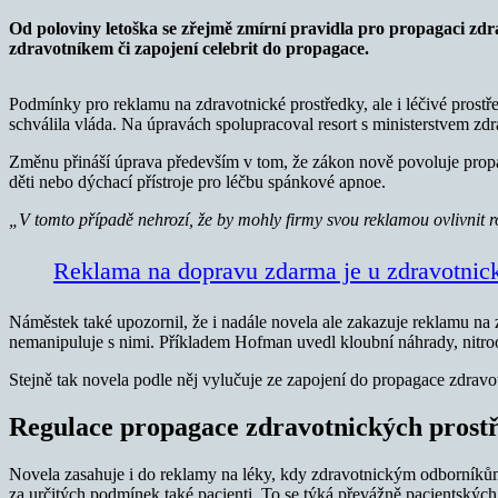
Od poloviny letoška se zřejmě zmírní pravidla pro propagaci z
zdravotníkem či zapojení celebrit do propagace.
Podmínky pro reklamu na zdravotnické prostředky, ale i léčivé prost
schválila vláda. Na úpravách spolupracoval resort s ministerstvem zdra
Změnu přináší úprava především v tom, že zákon nově povoluje propa
děti nebo dýchací přístroje pro léčbu spánkové apnoe.
„V tomto případě nehrozí, že by mohly firmy svou reklamou ovlivnit r
Reklama na dopravu zdarma je u zdravotnick
Náměstek také upozornil, že i nadále novela ale zakazuje reklamu na 
nemanipuluje s nimi. Příkladem Hofman uvedl kloubní náhrady, nitrooč
Stejně tak novela podle něj vylučuje ze zapojení do propagace zdravo
Regulace propagace zdravotnických prost
Novela zasahuje i do reklamy na léky, kdy zdravotnickým odborníkům
za určitých podmínek také pacienti. To se týká převážně pacientský