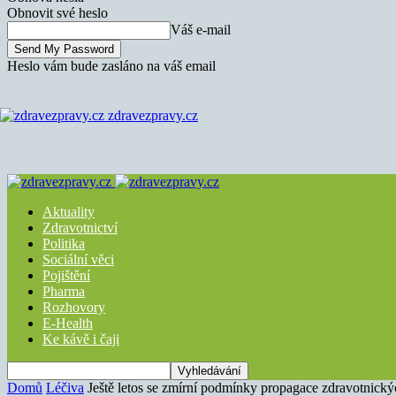
Obnovit své heslo
Váš e-mail
Heslo vám bude zasláno na váš email
zdravezpravy.cz
Aktuality
Zdravotnictví
Politika
Sociální věci
Pojištění
Pharma
Rozhovory
E-Health
Ke kávě i čaji
Domů
Léčiva
Ještě letos se zmírní podmínky propagace zdravotnický