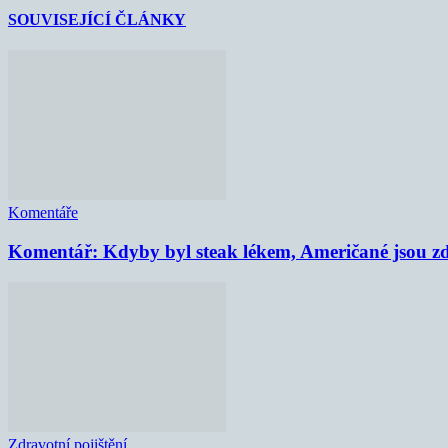
SOUVISEJÍCÍ ČLÁNKY
Komentáře
Komentář: Kdyby byl steak lékem, Američané jsou zd
Zdravotní pojištění