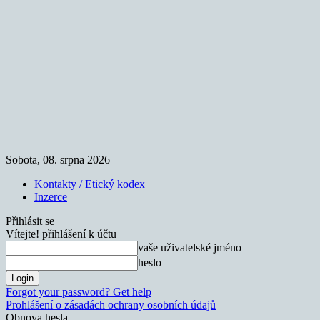
Sobota, 08. srpna 2026
Kontakty / Etický kodex
Inzerce
Přihlásit se
Vítejte! přihlášení k účtu
vaše uživatelské jméno
heslo
Forgot your password? Get help
Prohlášení o zásadách ochrany osobních údajů
Obnova hesla