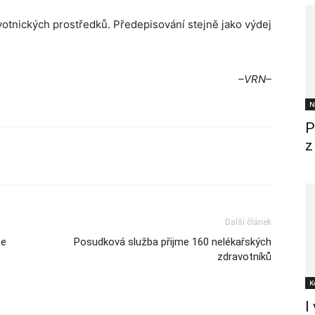
votnických prostředků. Předepisování stejně jako výdej
–VRN–
N
P
z
Další článek
ce
Posudková služba přijme 160 nelékařských
zdravotníků
K
I