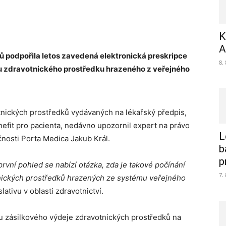
K
A
ů podpořila letos zavedená elektronická preskripce
8.
u zdravotnického prostředku hrazeného z veřejného
tnických prostředků vydávaných na lékařský předpis,
enefit pro pacienta, nedávno upozornil expert na právo
L
čnosti Porta Medica Jakub Král.
b
p
první pohled se nabízí otázka, zda je takové počínání
7.
tnických prostředků hrazených ze systému veřejného
lativu v oblasti zdravotnictví.
u zásilkového výdeje zdravotnických prostředků na