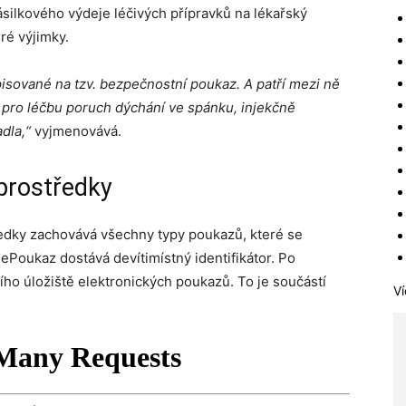
ásilkového výdeje léčivých přípravků na lékařský
ré výjimky.
pisované na tzv. bezpečnostní poukaz. A patří mezi ně
y pro léčbu poruch dýchání ve spánku, injekčně
adla,“
vyjmenovává.
prostředky
ředky zachovává všechny typy poukazů, které se
ePoukaz dostává devítimístný identifikátor. Po
ho úložiště elektronických poukazů. To je součástí
Ví