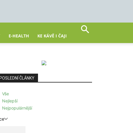
Y
E-HEALTH
KE KÁVĚ I ČAJI
POSLEDNÍ ČLÁNKY
Vše
Nejlepší
Nejpopulárnější
ce