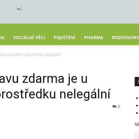
KA
SOCIÁLNÍ VĚCI
POJIŠTĚNÍ
PHARMA
ROZHOVOR
dravotnického prostředku nelegální
avu zdarma je u
rostředku nelegální
0
Ví