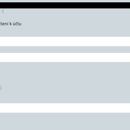
ášení k účtu
ů