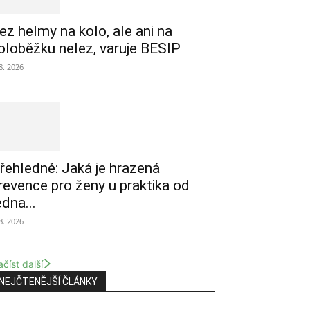
ez helmy na kolo, ale ani na
oloběžku nelez, varuje BESIP
 8. 2026
řehledně: Jaká je hrazená
revence pro ženy u praktika od
edna...
 8. 2026
číst další
NEJČTENĚJŠÍ ČLÁNKY