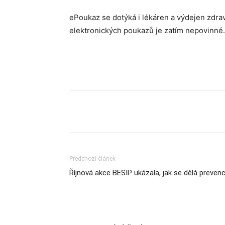
ePoukaz se dotýká i lékáren a výdejen zdra
elektronických poukazů je zatím nepovinné.
Sdílet
Předchozí článek
Říjnová akce BESIP ukázala, jak se dělá preven