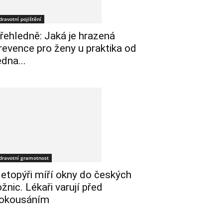
dravotní pojištění
řehledně: Jaká je hrazená
revence pro ženy u praktika od
edna...
dravotní gramotnost
etopýři míří okny do českých
ožnic. Lékaři varují před
okousáním