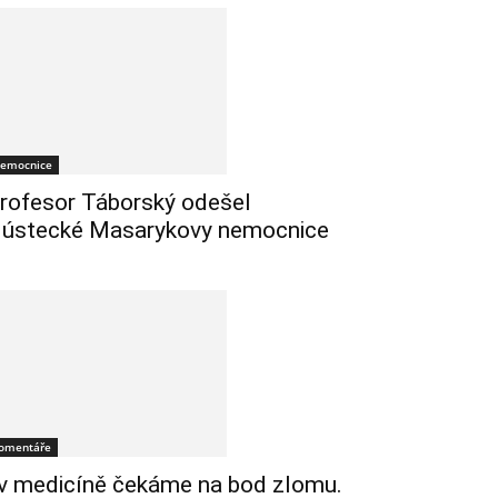
emocnice
rofesor Táborský odešel
 ústecké Masarykovy nemocnice
omentáře
 v medicíně čekáme na bod zlomu.