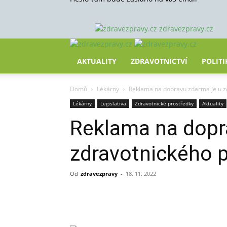
zdravezpravy.cz
AKTUALITY
ZDRAVOTNICTVÍ
POLITI
Domů
Lékárny
Reklama na dopravu zdarma je u z
Lékárny
Legislativa
Zdravotnické prostředky
Aktuality
Reklama na dopr
zdravotnického p
Od
zdravezpravy
-
18. 11. 2022
Sdílet