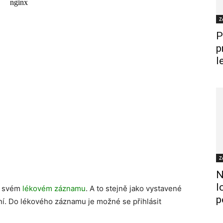
Z
P
p
l
Z
N
l
e svém
lékovém záznamu
. A to stejně jako vystavené
p
. Do lékového záznamu je možné se přihlásit