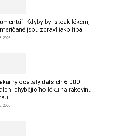
omentář: Kdyby byl steak lékem,
meričané jsou zdraví jako řípa
 8. 2026
ékárny dostaly dalších 6 000
alení chybějícího léku na rakovinu
rsu
 8. 2026