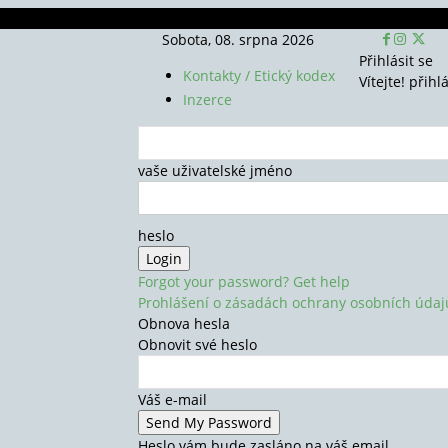
Sobota, 08. srpna 2026
Přihlásit se
Kontakty / Etický kodex
Vítejte! přihl
Inzerce
vaše uživatelské jméno
heslo
Forgot your password? Get help
Prohlášení o zásadách ochrany osobních údaj
Obnova hesla
Obnovit své heslo
Váš e-mail
Heslo vám bude zasláno na váš email