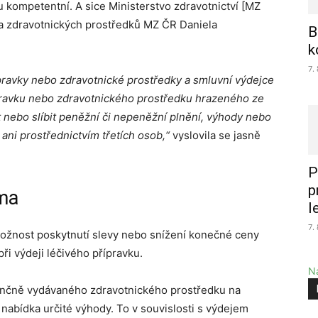
 kompetentní. A sice Ministerstvo zdravotnictví [MZ
 a zdravotnických prostředků MZ ČR Daniela
B
k
7.
pravky nebo zdravotnické prostředky a smluvní výdejce
ípravku nebo zdravotnického prostředku hrazeného ze
 nebo slíbit peněžní či nepeněžní plnění, výhody nebo
ani prostřednictvím třetích osob,“
vyslovila se jasně
P
p
ma
l
7.
možnost poskytnutí slevy nebo snížení konečné ceny
i výdeji léčivého přípravku.
Na
ančně vydávaného zdravotnického prostředku na
nabídka určité výhody. To v souvislosti s výdejem