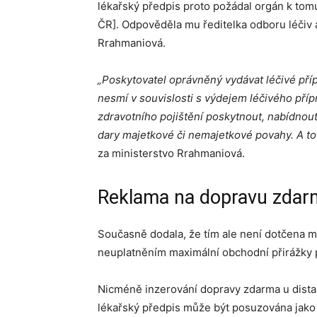
lékařský předpis proto požádal orgán k tomu
ČR]. Odpověděla mu ředitelka odboru léčiv
Rrahmaniová.
„Poskytovatel oprávněný vydávat léčivé pří
nesmí v souvislosti s výdejem léčivého př
zdravotního pojištění poskytnout, nabídnout
dary majetkové či nemajetkové povahy. A to 
za ministerstvo Rrahmaniová.
Reklama na dopravu zdar
Současně dodala, že tím ale není dotčena 
neuplatněním maximální obchodní přirážky př
Nicméně inzerování dopravy zdarma u dist
lékařský předpis může být posuzována jako 