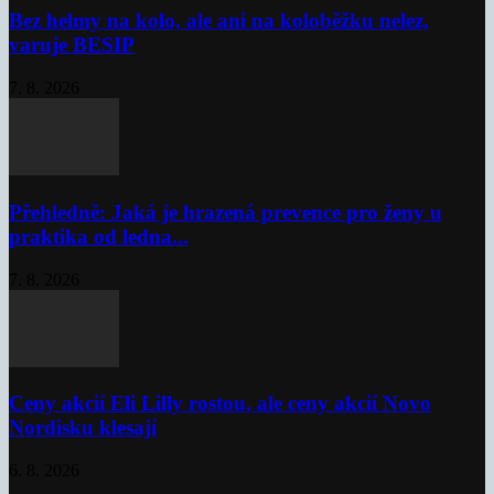
Bez helmy na kolo, ale ani na koloběžku nelez,
varuje BESIP
7. 8. 2026
Přehledně: Jaká je hrazená prevence pro ženy u
praktika od ledna...
7. 8. 2026
Ceny akcií Eli Lilly rostou, ale ceny akcií Novo
Nordisku klesají
6. 8. 2026