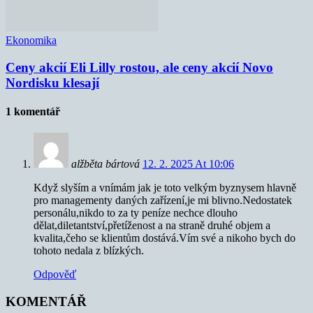
Ekonomika
Ceny akcií Eli Lilly rostou, ale ceny akcií Novo
Nordisku klesají
1 komentář
alžběta bártová
12. 2. 2025 At 10:06
Když slyším a vnímám jak je toto velkým byznysem hlavně
pro managementy daných zařízení,je mi blivno.Nedostatek
personálu,nikdo to za ty peníze nechce dlouho
dělat,diletantství,přetíženost a na straně druhé objem a
kvalita,čeho se klientům dostává.Vím své a nikoho bych do
tohoto nedala z blízkých.
Odpověď
KOMENTÁŘ