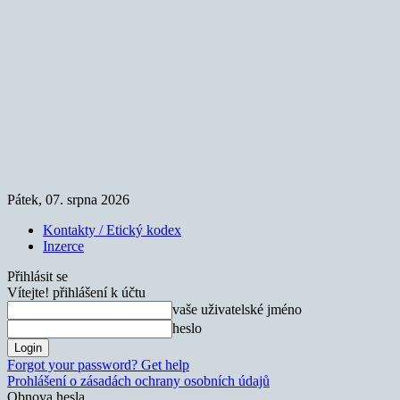
Pátek, 07. srpna 2026
Kontakty / Etický kodex
Inzerce
Přihlásit se
Vítejte! přihlášení k účtu
vaše uživatelské jméno
heslo
Forgot your password? Get help
Prohlášení o zásadách ochrany osobních údajů
Obnova hesla