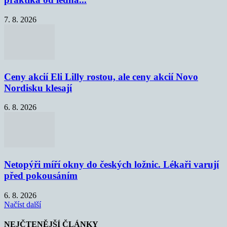
7. 8. 2026
Ceny akcií Eli Lilly rostou, ale ceny akcií Novo
Nordisku klesají
6. 8. 2026
Netopýři míří okny do českých ložnic. Lékaři varují
před pokousáním
6. 8. 2026
Načíst další
NEJČTENĚJŠÍ ČLÁNKY