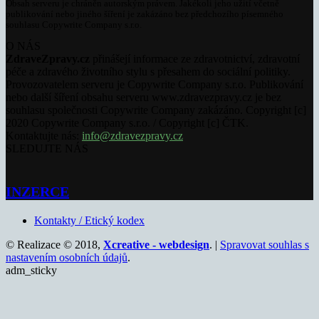
Obsah serveru je chráněn autorským právem. Jakékoli jeho užití včetně
publikování nebo jiného šíření je zakázáno bez předchozího písemného
souhlasu Copywrite Company s.r.o.
O NÁS
ZdraveZpravy.cz
přinášejí informace ze zdravotnictví, zdravotní
péče a zdravého životního stylu s přesahem do sociální politiky.
Provozovatelem serveru je Copywrite Company s.r.o. Publikování
nebo další šíření obsahu serveru www.zdravezpravy.cz je bez
souhlasu společnosti Copywrite Company zakázáno. Copyright [c]
2020 Copywrite Company s.r.o. / Copyright [c] ČTK.
Kontaktujte nás:
info@zdravezpravy.cz
SLEDUJTE NÁS
INZERCE
Kontakty / Etický kodex
© Realizace © 2018,
Xcreative - webdesign
. |
Spravovat souhlas s
nastavením osobních údajů
.
adm_sticky