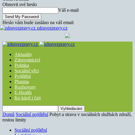
Obnovit své heslo
Váš e-mail
Heslo vám bude zasláno na váš email
zdravezpravy.cz
Aktuality
Zdravotnictví
Politika
Sociální věci
Pojištění
Pharma
Rozhovory
E-Health
Ke kávě i čaji
Domů
Sociální pojištění
Pobyt a strava v sociálních službách zdraží,
rostou limity
Sociální pojištění