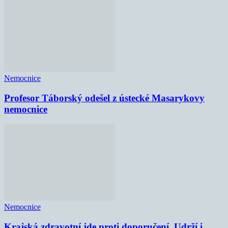
Nemocnice
Profesor Táborský odešel z ústecké Masarykovy
nemocnice
Nemocnice
Krajská zdravotní jde proti doporučení. Udrží i