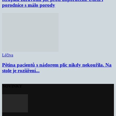
porodnice s málo porody
Léčiva
Pětina pacientů s nádorem plic nikdy nekouřila. Na
stole je rozšíření...
NOVINKY