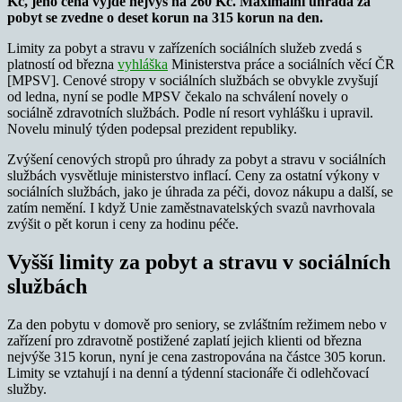
Kč, jeho cena vyjde nejvýš na 260 Kč. Maximální úhrada za
pobyt se zvedne o deset korun na 315 korun na den.
Limity za pobyt a stravu v zařízeních sociálních služeb zvedá s
platností od března
vyhláška
Ministerstva práce a sociálních věcí ČR
[MPSV]. Cenové stropy v sociálních službách se obvykle zvyšují
od ledna, nyní se podle MPSV čekalo na schválení novely o
sociálně zdravotních službách. Podle ní resort vyhlášku i upravil.
Novelu minulý týden podepsal prezident republiky.
Zvýšení cenových stropů pro úhrady za pobyt a stravu v sociálních
službách vysvětluje ministerstvo inflací. Ceny za ostatní výkony v
sociálních službách, jako je úhrada za péči, dovoz nákupu a další, se
zatím nemění. I když Unie zaměstnavatelských svazů navrhovala
zvýšit o pět korun i ceny za hodinu péče.
Vyšší limity za pobyt a stravu v sociálních
službách
Za den pobytu v domově pro seniory, se zvláštním režimem nebo v
zařízení pro zdravotně postižené zaplatí jejich klienti od března
nejvýše 315 korun, nyní je cena zastropována na částce 305 korun.
Limity se vztahují i na denní a týdenní stacionáře či odlehčovací
služby.