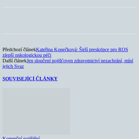
Předchozí článek
Kateřina Kopečková: Širší preskripce pro ROS
zlepší onkologickou péči
Další článek
Jen sloučení pojišťoven zdravotnictví nezachrání, míní
jejich Svaz
SOUVISEJÍCÍ ČLÁNKY
Komerční pojištění