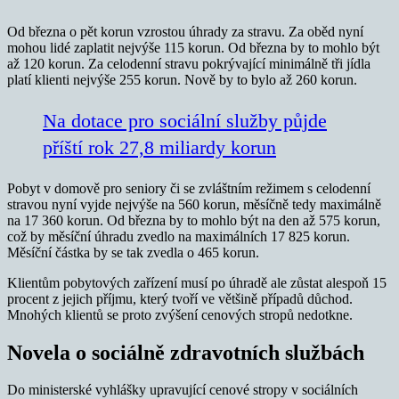
Od března o pět korun vzrostou úhrady za stravu. Za oběd nyní
mohou lidé zaplatit nejvýše 115 korun. Od března by to mohlo být
až 120 korun. Za celodenní stravu pokrývající minimálně tři jídla
platí klienti nejvýše 255 korun. Nově by to bylo až 260 korun.
Na dotace pro sociální služby půjde
příští rok 27,8 miliardy korun
Pobyt v domově pro seniory či se zvláštním režimem s celodenní
stravou nyní vyjde nejvýše na 560 korun, měsíčně tedy maximálně
na 17 360 korun. Od března by to mohlo být na den až 575 korun,
což by měsíční úhradu zvedlo na maximálních 17 825 korun.
Měsíční částka by se tak zvedla o 465 korun.
Klientům pobytových zařízení musí po úhradě ale zůstat alespoň 15
procent z jejich příjmu, který tvoří ve většině případů důchod.
Mnohých klientů se proto zvýšení cenových stropů nedotkne.
Novela o sociálně zdravotních službách
Do ministerské vyhlášky upravující cenové stropy v sociálních