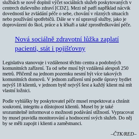
službách se nově doplnil výčet sociálních služeb poskytovaných v
centrech duševního zdraví [CDZ]. Mezi ně patří například nácvik
dovedností ke zvládání péče o sebe, chování v různých situacích
nebo používání spotřebičů. Dále se v ní upravují služby, jako je
doprovázení do škol, práce a k lékaři a také zprostředkování péče.
Nová sociálně zdravotní lůžka zaplatí
pacienti, stát i pojišťovny
Legislativa stanovuje i vzdálenost těchto centra a podobných
komunitních zařízení. Ta od sebe musí být vzdálená alespoň 250
metrů. Přičemž na jednom pozemku nesmí být více takových
komunitních domovů. V jednom zařízení smí podle úpravy bydlet
nejvýš 18 klientů, v jednom bytě nejvýš šest a každý klient má mít
vlastní ložnici.
Podle vyhlášky by poskytovatel péče musel respektovat a chránit
soukromí, integritu a důstojnost klientů. Musel by je také
srozumitelně informovat o možnosti podávání stížností. Vypracovat
by musel pravidla monitorování a hodnocení svých služeb. Do něj
by se měli zapojit i klienti a zaměstnanci.
–ČTK/RED–