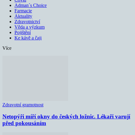
Adman´s Choice
Farmacie
Aktuality
Zdravotnictví
Věda a výzkum
Pojištění
Ke kávě a čaji
Více
Zdravotní gramotnost
Netopýři míří okny do českých ložnic. Lékaři varují
před pokousáním