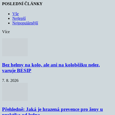
POSLEDNÍ ČLÁNKY
Vše
Nejlepší
Nejpopulárnější
Více
Bez helmy na kolo, ale ani na koloběžku nelez,
varuje BESIP
7. 8. 2026
Přehledně: Jaká je hrazená prevence pro ženy u
praktika od ledna...