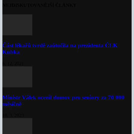
NEJDISKUTOVANĚJŠÍ ČLÁNKY
Část lékařů tvrdě zaútočila na prezidenta ČLK
Kubka
6. 12. 2021
Ministr Válek ocenil domov pro seniory za 70 000
měsíčně
10. 3. 2023