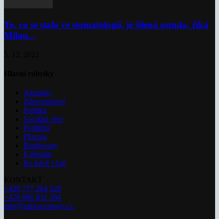
To, co se stalo ve stomatologii, je šílená ostuda, říká
Milan...
5. 12. 2022
Hlavní rubriky
Aktuality
Zdravotnictví
Politika
Sociální věci
Pojištění
Pharma
Rozhovory
E-Health
Ke kávě i čaji
KONTAKT
+420 777 264 528
+420 606 831 394
info@zdravezpravy.cz