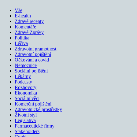
Vše
E-health
Zdravé recepty
Komentáře
Zdravé Zprávy
Politika
Léčiva
Zdravotní gramotnost
Zdravotní pojištění
Očkování a covid
Nemocnice
Sociální pojištění
Lékárny
Podcasty
Rozhovory
Ekonomika
Sociální věci
Komerční pojištění
Zdravotnické prostředky
Životní styl
Legislativa
Farmaceutické firmy
Stakeholders
Covid