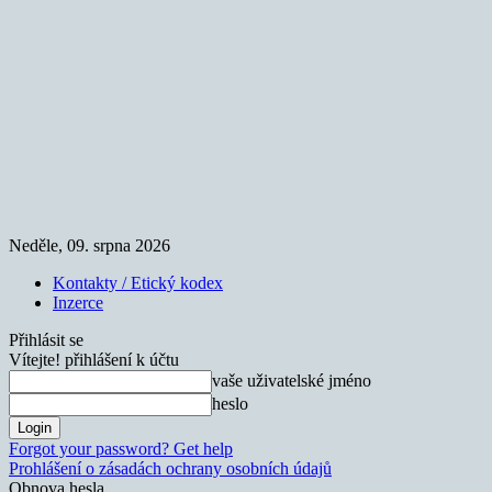
Neděle, 09. srpna 2026
Kontakty / Etický kodex
Inzerce
Přihlásit se
Vítejte! přihlášení k účtu
vaše uživatelské jméno
heslo
Forgot your password? Get help
Prohlášení o zásadách ochrany osobních údajů
Obnova hesla