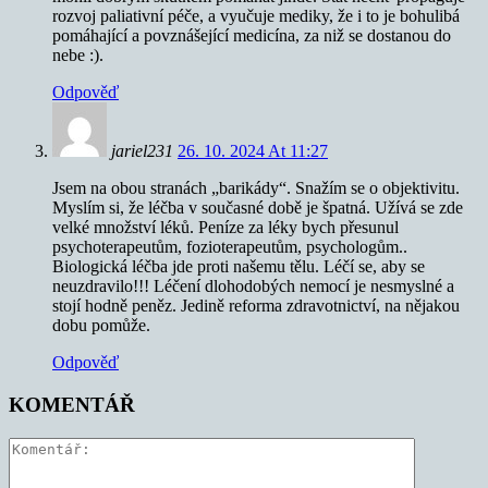
rozvoj paliativní péče, a vyučuje mediky, že i to je bohulibá
pomáhající a povznášející medicína, za niž se dostanou do
nebe :).
Odpověď
jariel231
26. 10. 2024 At 11:27
Jsem na obou stranách „barikády“. Snažím se o objektivitu.
Myslím si, že léčba v současné době je špatná. Užívá se zde
velké množství léků. Peníze za léky bych přesunul
psychoterapeutům, fozioterapeutům, psychologům..
Biologická léčba jde proti našemu tělu. Léčí se, aby se
neuzdravilo!!! Léčení dlohodobých nemocí je nesmyslné a
stojí hodně peněz. Jedině reforma zdravotnictví, na nějakou
dobu pomůže.
Odpověď
KOMENTÁŘ