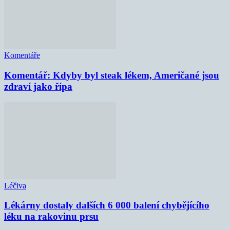
Komentáře
Komentář: Kdyby byl steak lékem, Američané jsou
zdraví jako řípa
Léčiva
Lékárny dostaly dalších 6 000 balení chybějícího
léku na rakovinu prsu