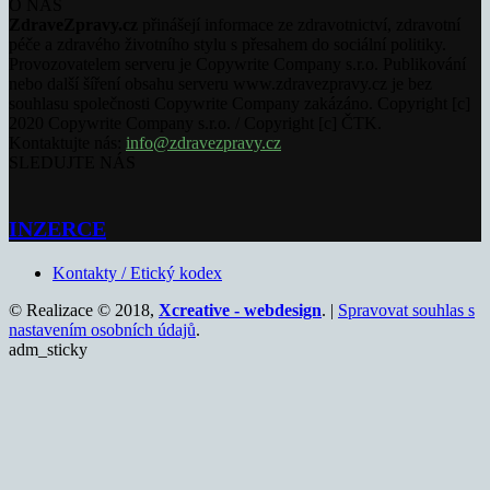
O NÁS
ZdraveZpravy.cz
přinášejí informace ze zdravotnictví, zdravotní
péče a zdravého životního stylu s přesahem do sociální politiky.
Provozovatelem serveru je Copywrite Company s.r.o. Publikování
nebo další šíření obsahu serveru www.zdravezpravy.cz je bez
souhlasu společnosti Copywrite Company zakázáno. Copyright [c]
2020 Copywrite Company s.r.o. / Copyright [c] ČTK.
Kontaktujte nás:
info@zdravezpravy.cz
SLEDUJTE NÁS
INZERCE
Kontakty / Etický kodex
© Realizace © 2018,
Xcreative - webdesign
. |
Spravovat souhlas s
nastavením osobních údajů
.
adm_sticky