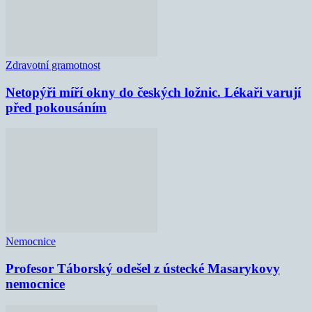
Zdravotní gramotnost
Netopýři míří okny do českých ložnic. Lékaři varují
před pokousáním
Nemocnice
Profesor Táborský odešel z ústecké Masarykovy
nemocnice