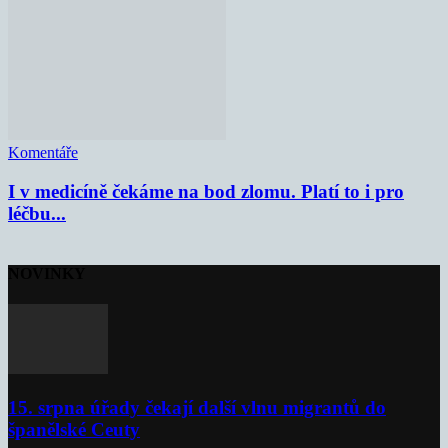
Komentáře
I v medicíně čekáme na bod zlomu. Platí to i pro
léčbu...
NOVINKY
15. srpna úřady čekají další vlnu migrantů do
španělské Ceuty