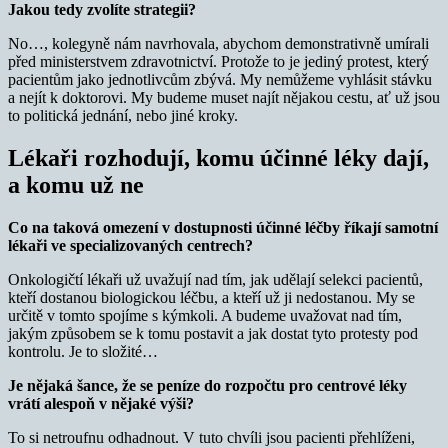
Jakou tedy zvolíte strategii?
No…, kolegyně nám navrhovala, abychom demonstrativně umírali
před ministerstvem zdravotnictví. Protože to je jediný protest, který
pacientům jako jednotlivcům zbývá. My nemůžeme vyhlásit stávku
a nejít k doktorovi. My budeme muset najít nějakou cestu, ať už jsou
to politická jednání, nebo jiné kroky.
Lékaři rozhodují, komu účinné léky dají,
a komu už ne
Co na taková omezení v dostupnosti účinné léčby říkají samotní
lékaři ve specializovaných centrech?
Onkologičtí lékaři už uvažují nad tím, jak udělají selekci pacientů,
kteří dostanou biologickou léčbu, a kteří už ji nedostanou. My se
určitě v tomto spojíme s kýmkoli. A budeme uvažovat nad tím,
jakým způsobem se k tomu postavit a jak dostat tyto protesty pod
kontrolu. Je to složité…
Je nějaká šance, že se peníze do rozpočtu pro centrové léky
vrátí alespoň v nějaké výši?
To si netroufnu odhadnout. V tuto chvíli jsou pacienti přehlíženi,