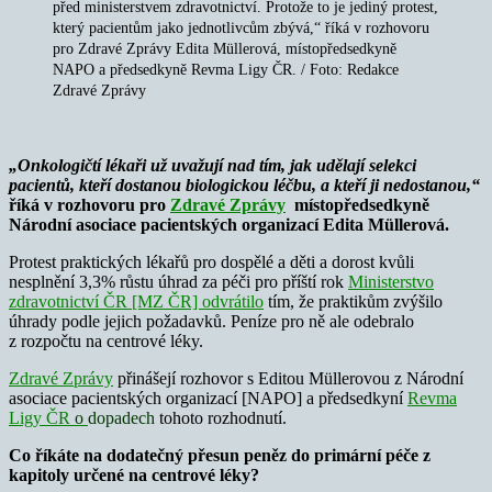
před ministerstvem zdravotnictví. Protože to je jediný protest,
který pacientům jako jednotlivcům zbývá,“ říká v rozhovoru
pro Zdravé Zprávy Edita Müllerová, místopředsedkyně
NAPO a předsedkyně Revma Ligy ČR. / Foto: Redakce
Zdravé Zprávy
„Onkologičtí lékaři už uvažují nad tím, jak udělají selekci
pacientů, kteří dostanou biologickou léčbu, a kteří ji nedostanou,“
říká v rozhovoru pro
Zdravé Zprávy
místopředsedkyně
Národní asociace pacientských organizací Edita Müllerová.
Protest praktických lékařů pro dospělé a děti a dorost kvůli
nesplnění 3,3% růstu úhrad za péči pro příští rok
Ministerstvo
zdravotnictví ČR [MZ ČR] odvrátilo
tím, že praktikům zvýšilo
úhrady podle jejich požadavků. Peníze pro ně ale odebralo
z rozpočtu na centrové léky.
Zdravé Zprávy
přinášejí rozhovor s Editou Müllerovou z Národní
asociace pacientských organizací [NAPO] a předsedkyní
Revma
Ligy ČR
o
dopadech
tohoto rozhodnutí.
Co říkáte na dodatečný přesun peněz do primární péče z
kapitoly určené na centrové léky?