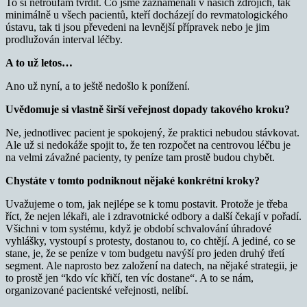
To si netroufám tvrdit. Co jsme zaznamenali v našich zdrojích, tak
minimálně u všech pacientů, kteří docházejí do revmatologického
ústavu, tak ti jsou převedeni na levnější přípravek nebo je jim
prodlužován interval léčby.
A to už letos…
Ano už nyní, a to ještě nedošlo k ponížení.
Uvědomuje si vlastně širší veřejnost dopady takového kroku?
Ne, jednotlivec pacient je spokojený, že praktici nebudou stávkovat.
Ale už si nedokáže spojit to, že ten rozpočet na centrovou léčbu je
na velmi závažné pacienty, ty peníze tam prostě budou chybět.
Chystáte v tomto podniknout nějaké konkrétní kroky?
Uvažujeme o tom, jak nejlépe se k tomu postavit. Protože je třeba
říct, že nejen lékaři, ale i zdravotnické odbory a další čekají v pořadí.
Všichni v tom systému, když je období schvalování úhradové
vyhlášky, vystoupí s protesty, dostanou to, co chtějí. A jediné, co se
stane, je, že se peníze v tom budgetu navýší pro jeden druhý třetí
segment. Ale naprosto bez založení na datech, na nějaké strategii, je
to prostě jen “kdo víc křičí, ten víc dostane“. A to se nám,
organizované pacientské veřejnosti, nelíbí.