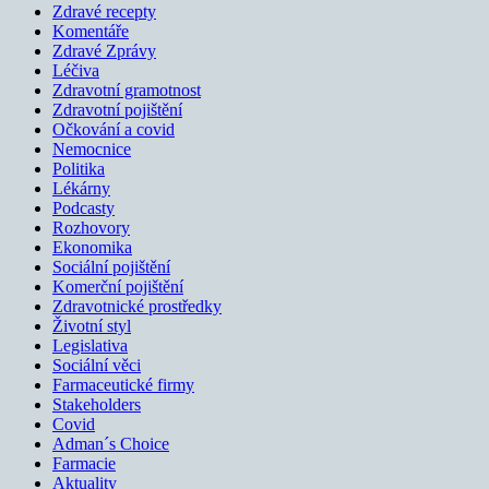
Zdravé recepty
Komentáře
Zdravé Zprávy
Léčiva
Zdravotní gramotnost
Zdravotní pojištění
Očkování a covid
Nemocnice
Politika
Lékárny
Podcasty
Rozhovory
Ekonomika
Sociální pojištění
Komerční pojištění
Zdravotnické prostředky
Životní styl
Legislativa
Sociální věci
Farmaceutické firmy
Stakeholders
Covid
Adman´s Choice
Farmacie
Aktuality