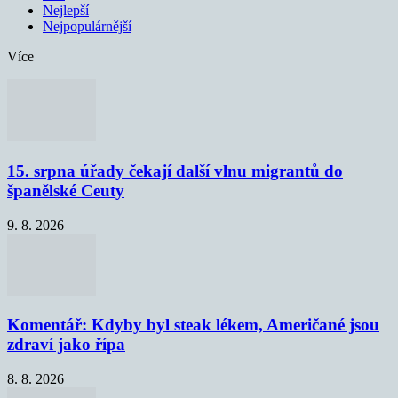
Nejlepší
Nejpopulárnější
Více
15. srpna úřady čekají další vlnu migrantů do
španělské Ceuty
9. 8. 2026
Komentář: Kdyby byl steak lékem, Američané jsou
zdraví jako řípa
8. 8. 2026