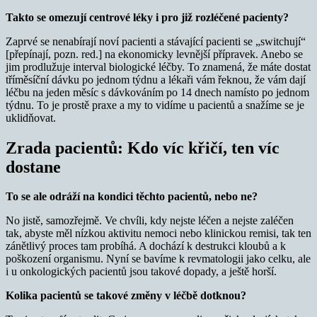
Takto se omezují centrové léky i pro již rozléčené pacienty?
Zaprvé se nenabírají noví pacienti a stávající pacienti se „switchují“
[přepínají, pozn. red.] na ekonomicky levnější přípravek. Anebo se
jim prodlužuje interval biologické léčby. To znamená, že máte dostat
tříměsíční dávku po jednom týdnu a lékaři vám řeknou, že vám dají
léčbu na jeden měsíc s dávkováním po 14 dnech namísto po jednom
týdnu. To je prostě praxe a my to vidíme u pacientů a snažíme se je
uklidňovat.
Zrada pacientů: Kdo víc křičí, ten víc
dostane
To se ale odráží na kondici těchto pacientů, nebo ne?
No jistě, samozřejmě. Ve chvíli, kdy nejste léčen a nejste zaléčen
tak, abyste měl nízkou aktivitu nemoci nebo klinickou remisi, tak ten
zánětlivý proces tam probíhá. A dochází k destrukci kloubů a k
poškození organismu. Nyní se bavíme k revmatologii jako celku, ale
i u onkologických pacientů jsou takové dopady, a ještě horší.
Kolika pacientů se takové změny v léčbě dotknou?