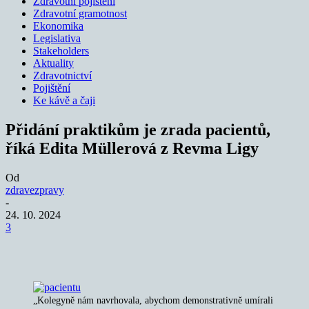
Zdravotní pojištění
Zdravotní gramotnost
Ekonomika
Legislativa
Stakeholders
Aktuality
Zdravotnictví
Pojištění
Ke kávě a čaji
Přidání praktikům je zrada pacientů,
říká Edita Müllerová z Revma Ligy
Od
zdravezpravy
-
24. 10. 2024
3
„Kolegyně nám navrhovala, abychom demonstrativně umírali