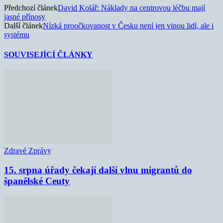
Předchozí článek
David Kolář: Náklady na centrovou léčbu mají
jasné přínosy
Další článek
Nízká proočkovanost v Česku není jen vinou lidí, ale i
systému
SOUVISEJÍCÍ ČLÁNKY
Zdravé Zprávy
15. srpna úřady čekají další vlnu migrantů do
španělské Ceuty