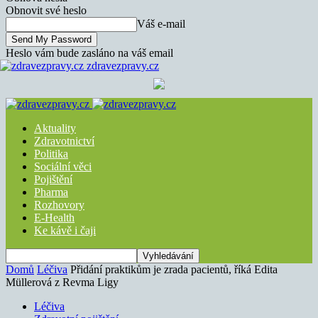
Obnovit své heslo
Váš e-mail
Heslo vám bude zasláno na váš email
zdravezpravy.cz
Aktuality
Zdravotnictví
Politika
Sociální věci
Pojištění
Pharma
Rozhovory
E-Health
Ke kávě i čaji
Domů
Léčiva
Přidání praktikům je zrada pacientů, říká Edita
Müllerová z Revma Ligy
Léčiva