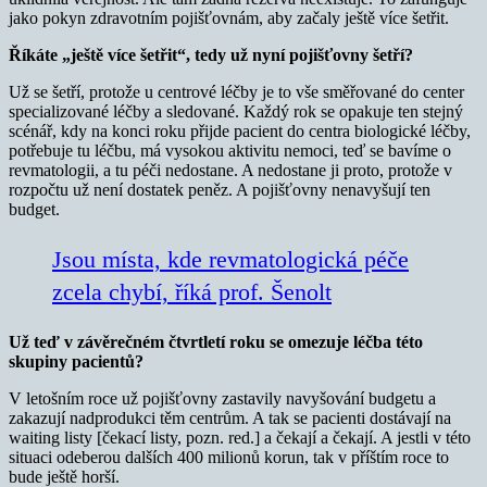
jako pokyn zdravotním pojišťovnám, aby začaly ještě více šetřit.
Říkáte „ještě více šetřit“, tedy už nyní pojišťovny šetří?
Už se šetří, protože u centrové léčby je to vše směřované do center
specializované léčby a sledované. Každý rok se opakuje ten stejný
scénář, kdy na konci roku přijde pacient do centra biologické léčby,
potřebuje tu léčbu, má vysokou aktivitu nemoci, teď se bavíme o
revmatologii, a tu péči nedostane. A nedostane ji proto, protože v
rozpočtu už není dostatek peněz. A pojišťovny nenavyšují ten
budget.
Jsou místa, kde revmatologická péče
zcela chybí, říká prof. Šenolt
Už teď v závěrečném čtvrtletí roku se omezuje léčba této
skupiny pacientů?
V letošním roce už pojišťovny zastavily navyšování budgetu a
zakazují nadprodukci těm centrům. A tak se pacienti dostávají na
waiting listy [čekací listy, pozn. red.] a čekají a čekají. A jestli v této
situaci odeberou dalších 400 milionů korun, tak v příštím roce to
bude ještě horší.