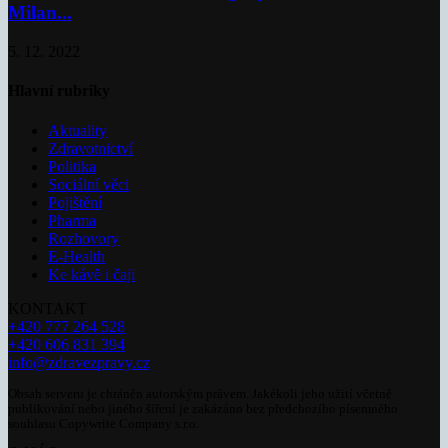
Milan...
5. 12. 2022
Hlavní rubriky
Aktuality
Zdravotnictví
Politika
Sociální věci
Pojištění
Pharma
Rozhovory
E-Health
Ke kávě i čaji
KONTAKT
+420 777 264 528
+420 606 831 394
info@zdravezpravy.cz
Obsah serveru je chráněn autorským právem. Jakékoli jeho užití včetně
publikování nebo jiného šíření je zakázáno bez předchozího písemného
souhlasu Copywrite Company s.r.o.