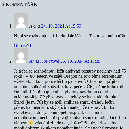
3 KOMENTÁŘE
Alena
24. 10. 2024 At 15:59
Nyní se rozhoduje, jak budu dále léčena. Tak to se mohu těšit.
Odpověď
Anna Houdková
25. 10. 2024 At 13:35
Je třeba se rozhodnout: léčit drahými postupy pacienty nad 75
roků? V 80. letech ve státě Oregon na toto téma referendum,
výsledek: nikoli, pouze léčbu paliativní. Chceme-li přijít o
unikátní, solidární způsob zdrav. péče v ČR, lečme kohokoli
čímkoli. Lékaři napojení na pharmy navrhnou cokoli,
neklepne-li je ZP přes prsty, a i tehdy se kamarádi domluví.
Starci (je mi 78) by se měli smířit se smrtí, drahou léčbu
přenechat mladším, skýtajícím naději, že ozdraví, budou
vydělávat, a do systému opět přispívat. Ostatním
nemohoucím, nechť přispívají zbohatlí soukromníci, kteří i po
řádném
zdanění zbude na „slušné“ živobytí dost, aby
mohli dobrým skutkem pomáhat jinde. Stát nechť propaguje