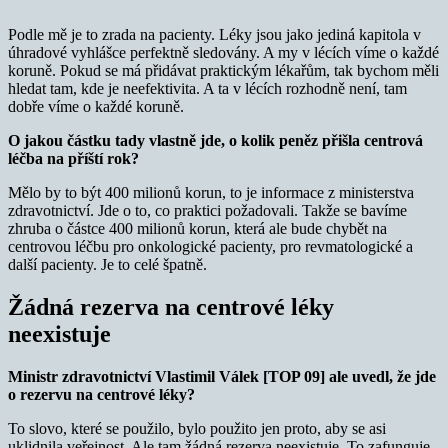
Podle mě je to zrada na pacienty. Léky jsou jako jediná kapitola v
úhradové vyhlášce perfektně sledovány. A my v lécích víme o každé
koruně. Pokud se má přidávat praktickým lékařům, tak bychom měli
hledat tam, kde je neefektivita. A ta v lécích rozhodně není, tam
dobře víme o každé koruně.
O jakou částku tady vlastně jde, o kolik peněz přišla centrová
léčba na příští rok?
Mělo by to být 400 milionů korun, to je informace z ministerstva
zdravotnictví. Jde o to, co praktici požadovali. Takže se bavíme
zhruba o částce 400 milionů korun, která ale bude chybět na
centrovou léčbu pro onkologické pacienty, pro revmatologické a
další pacienty. Je to celé špatně.
Žádná rezerva na centrové léky
neexistuje
Ministr zdravotnictví Vlastimil Válek [TOP 09] ale uvedl, že jde
o rezervu na centrové léky?
To slovo, které se použilo, bylo použito jen proto, aby se asi
uklidnila veřejnost. Ale tam žádná rezerva neexistuje. To zafunguje