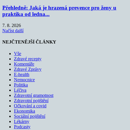
Přehledně: Jaká je hrazená prevence pro ženy u
praktika od ledna...
7. 8. 2026
Načíst další
NEJČTENĚJŠÍ ČLÁNKY
Vše
Zdravé recepty
Komentáře
Zdravé Zprávy
E-health
Nemocnice
Politika
Léčiva
Zdravotní gramotnost
Zdravotní pojištění
Očkování a covid
Ekonomika
Sociální pojištění
Lékárny
Podcasty