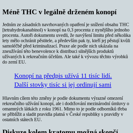
Méně THC v legálně drženém konopí
Jedním ze zásadních navrhovaných opatření je snížení obsahu THC
[tetrahydrokanabinol) v konopí na 0,3 procenta z nynějšího jednoho
procenta. Autoři dokumentu uvedli, že navýšení limitu před několika
lety mělo ochránit pěstitele, a především pak ty, kteří jej pěstují kvůli
samoléčbě před kriminalizací. Praxe ale podle nich ukázala na
zneužívání této benevolence k distribuci silnějších produktů
užívaných k rekreačním účelům. Ale také k vývozu těchto výrobků
do zemí EU.
Konopí na předpis užívá 11 tisíc lidí.
Další stovky tisíc si jej ordinují sami
Hlavním cílem této změny je podle dokumentu výrazné omezení
rekreačního užívání konopí, ale i dodržování mezinárodní úmluvy o
omamných látkách z roku 1961. Mimo to je podle odborníků třeba
se přiblížit a sladit pravidla platná v České republiky s pravidly v
ostatních státech EU.
Diskuze kolem kratomu možná skončí