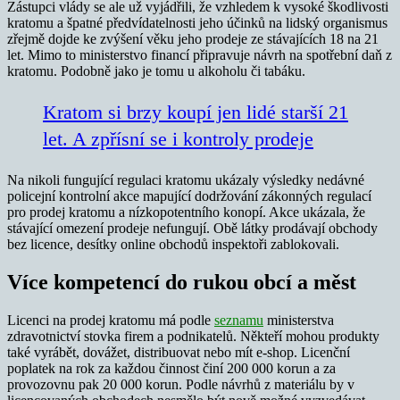
Zástupci vlády se ale už vyjádřili, že vzhledem k vysoké škodlivosti
kratomu a špatné předvídatelnosti jeho účinků na lidský organismus
zřejmě dojde ke zvýšení věku jeho prodeje ze stávajících 18 na 21
let. Mimo to ministerstvo financí připravuje návrh na spotřební daň z
kratomu. Podobně jako je tomu u alkoholu či tabáku.
Kratom si brzy koupí jen lidé starší 21
let. A zpřísní se i kontroly prodeje
Na nikoli fungující regulaci kratomu ukázaly výsledky nedávné
policejní kontrolní akce mapující dodržování zákonných regulací
pro prodej kratomu a nízkopotentního konopí. Akce ukázala, že
stávající omezení prodeje nefungují. Obě látky prodávají obchody
bez licence, desítky online obchodů inspektoři zablokovali.
Více kompetencí do rukou obcí a měst
Licenci na prodej kratomu má podle
seznamu
ministerstva
zdravotnictví stovka firem a podnikatelů. Někteří mohou produkty
také vyrábět, dovážet, distribuovat nebo mít e-shop. Licenční
poplatek na rok za každou činnost činí 200 000 korun a za
provozovnu pak 20 000 korun. Podle návrhů z materiálu by v