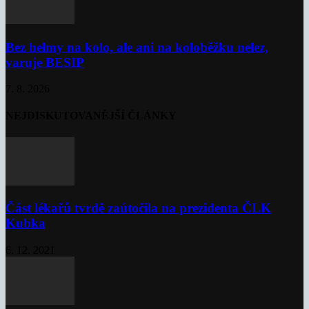
Bez helmy na kolo, ale ani na koloběžku nelez,
varuje BESIP
7. 8. 2026
NEJDISKUTOVANĚJŠÍ ČLÁNKY
Část lékařů tvrdě zaútočila na prezidenta ČLK
Kubka
6. 12. 2021