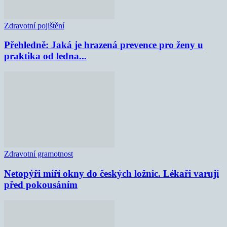
Zdravotní pojištění
Přehledně: Jaká je hrazená prevence pro ženy u
praktika od ledna...
Zdravotní gramotnost
Netopýři míří okny do českých ložnic. Lékaři varují
před pokousáním