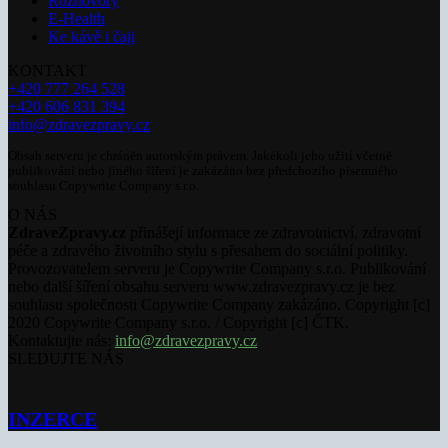
Rozhovory
E-Health
Ke kávě i čaji
KONTAKT
+420 777 264 528
+420 606 831 394
info@zdravezpravy.cz
Obsah serveru je chráněn autorským právem. Jakékoli jeho užití včetně
publikování nebo jiného šíření je zakázáno bez předchozího písemného
souhlasu Copywrite Company s.r.o.
O NÁS
ZdraveZpravy.cz
přinášejí informace ze zdravotnictví, zdravotní
péče a zdravého životního stylu s přesahem do sociální politiky.
Provozovatelem serveru je Copywrite Company s.r.o. Publikování
nebo další šíření obsahu serveru www.zdravezpravy.cz je bez
souhlasu společnosti Copywrite Company zakázáno. Copyright [c]
2020 Copywrite Company s.r.o. / Copyright [c] ČTK.
Kontaktujte nás:
info@zdravezpravy.cz
SLEDUJTE NÁS
INZERCE