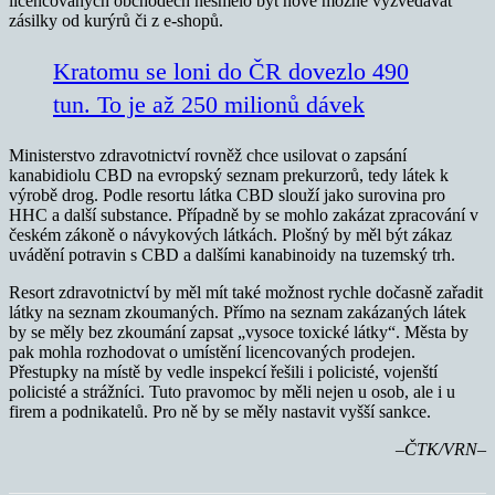
licencovaných obchodech nesmělo být nově možné vyzvedávat
zásilky od kurýrů či z e-shopů.
Kratomu se loni do ČR dovezlo 490
tun. To je až 250 milionů dávek
Ministerstvo zdravotnictví rovněž chce usilovat o zapsání
kanabidiolu CBD na evropský seznam prekurzorů, tedy látek k
výrobě drog. Podle resortu látka CBD slouží jako surovina pro
HHC a další substance. Případně by se mohlo zakázat zpracování v
českém zákoně o návykových látkách. Plošný by měl být zákaz
uvádění potravin s CBD a dalšími kanabinoidy na tuzemský trh.
Resort zdravotnictví by měl mít také možnost rychle dočasně zařadit
látky na seznam zkoumaných. Přímo na seznam zakázaných látek
by se měly bez zkoumání zapsat „vysoce toxické látky“. Města by
pak mohla rozhodovat o umístění licencovaných prodejen.
Přestupky na místě by vedle inspekcí řešili i policisté, vojenští
policisté a strážníci. Tuto pravomoc by měli nejen u osob, ale i u
firem a podnikatelů. Pro ně by se měly nastavit vyšší sankce.
–ČTK/VRN–