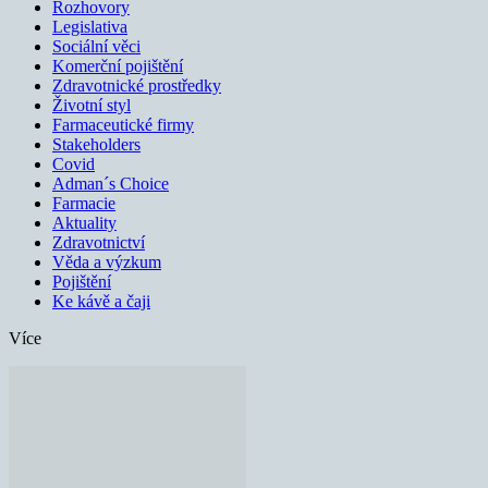
Rozhovory
Legislativa
Sociální věci
Komerční pojištění
Zdravotnické prostředky
Životní styl
Farmaceutické firmy
Stakeholders
Covid
Adman´s Choice
Farmacie
Aktuality
Zdravotnictví
Věda a výzkum
Pojištění
Ke kávě a čaji
Více