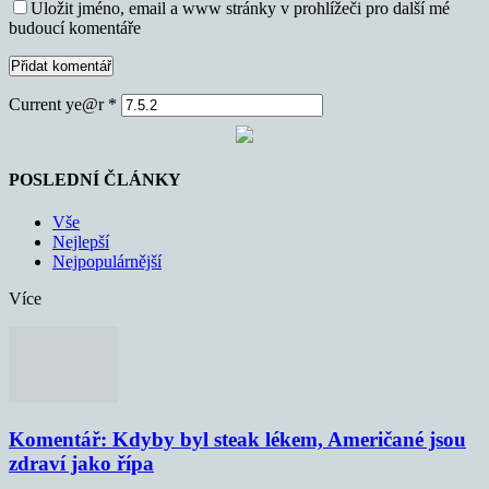
Uložit jméno, email a www stránky v prohlížeči pro další mé
budoucí komentáře
Current ye@r
*
POSLEDNÍ ČLÁNKY
Vše
Nejlepší
Nejpopulárnější
Více
Komentář: Kdyby byl steak lékem, Američané jsou
zdraví jako řípa