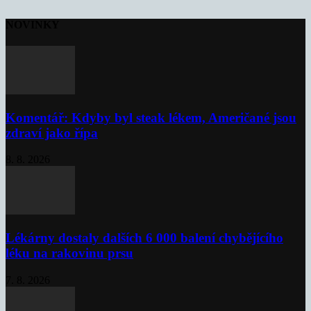
NOVINKY
Komentář: Kdyby byl steak lékem, Američané jsou
zdraví jako řípa
8. 8. 2026
Lékárny dostaly dalších 6 000 balení chybějícího
léku na rakovinu prsu
7. 8. 2026