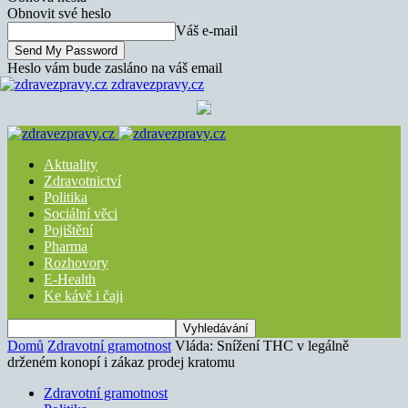
Obnovit své heslo
Váš e-mail
Heslo vám bude zasláno na váš email
zdravezpravy.cz
Aktuality
Zdravotnictví
Politika
Sociální věci
Pojištění
Pharma
Rozhovory
E-Health
Ke kávě i čaji
Domů
Zdravotní gramotnost
Vláda: Snížení THC v legálně
drženém konopí i zákaz prodej kratomu
Zdravotní gramotnost