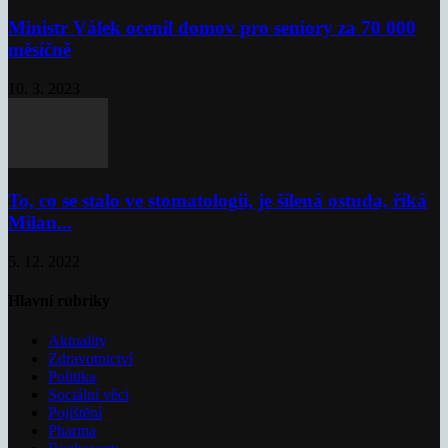
Ministr Válek ocenil domov pro seniory za 70 000
měsíčně
10. 3. 2023
To, co se stalo ve stomatologii, je šílená ostuda, říká
Milan...
5. 12. 2022
Hlavní rubriky
Aktuality
Zdravotnictví
Politika
Sociální věci
Pojištění
Pharma