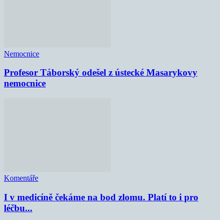
Nemocnice
Profesor Táborský odešel z ústecké Masarykovy
nemocnice
Komentáře
I v medicíně čekáme na bod zlomu. Platí to i pro
léčbu...