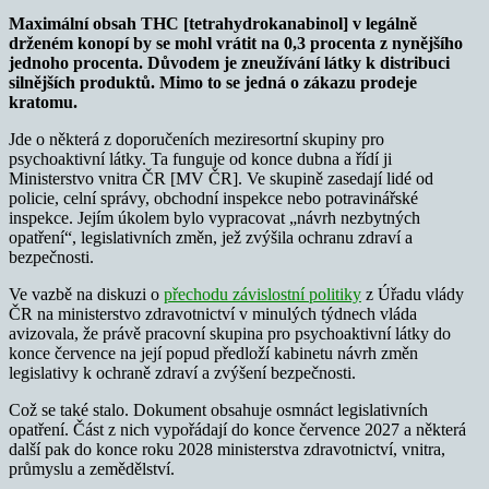
Maximální obsah THC [tetrahydrokanabinol] v legálně
drženém konopí by se mohl vrátit na 0,3 procenta z nynějšího
jednoho procenta. Důvodem je zneužívání látky k distribuci
silnějších produktů. Mimo to se jedná o zákazu prodeje
kratomu.
Jde o některá z doporučeních meziresortní skupiny pro
psychoaktivní látky. Ta funguje od konce dubna a řídí ji
Ministerstvo vnitra ČR [MV ČR]. Ve skupině zasedají lidé od
policie, celní správy, obchodní inspekce nebo potravinářské
inspekce. Jejím úkolem bylo vypracovat „návrh nezbytných
opatření“, legislativních změn, jež zvýšila ochranu zdraví a
bezpečnosti.
Ve vazbě na diskuzi o
přechodu závislostní politiky
z Úřadu vlády
ČR na ministerstvo zdravotnictví v minulých týdnech vláda
avizovala, že právě pracovní skupina pro psychoaktivní látky do
konce července na její popud předloží kabinetu návrh změn
legislativy k ochraně zdraví a zvýšení bezpečnosti.
Což se také stalo. Dokument obsahuje osmnáct legislativních
opatření. Část z nich vypořádají do konce července 2027 a některá
další pak do konce roku 2028 ministerstva zdravotnictví, vnitra,
průmyslu a zemědělství.