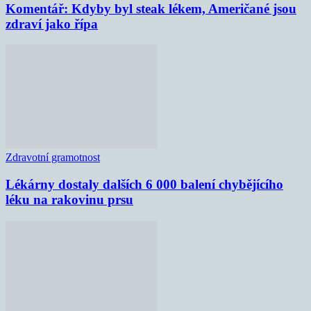
Komentář: Kdyby byl steak lékem, Američané jsou
zdraví jako řípa
Zdravotní gramotnost
Lékárny dostaly dalších 6 000 balení chybějícího
léku na rakovinu prsu