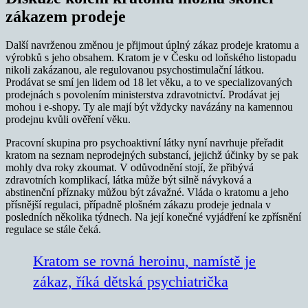
zákazem prodeje
Další navrženou změnou je přijmout úplný zákaz prodeje kratomu a
výrobků s jeho obsahem. Kratom je v Česku od loňského listopadu
nikoli zakázanou, ale regulovanou psychostimulační látkou.
Prodávat se smí jen lidem od 18 let věku, a to ve specializovaných
prodejnách s povolením ministerstva zdravotnictví. Prodávat jej
mohou i e-shopy. Ty ale mají být vždycky navázány na kamennou
prodejnu kvůli ověření věku.
Pracovní skupina pro psychoaktivní látky nyní navrhuje přeřadit
kratom na seznam neprodejných substancí, jejichž účinky by se pak
mohly dva roky zkoumat. V odůvodnění stojí, že přibývá
zdravotních komplikací, látka může být silně návyková a
abstinenční příznaky můžou být závažné. Vláda o kratomu a jeho
přísnější regulaci, případně plošném zákazu prodeje jednala v
posledních několika týdnech. Na její konečné vyjádření ke zpřísnění
regulace se stále čeká.
Kratom se rovná heroinu, namístě je
zákaz, říká dětská psychiatrička