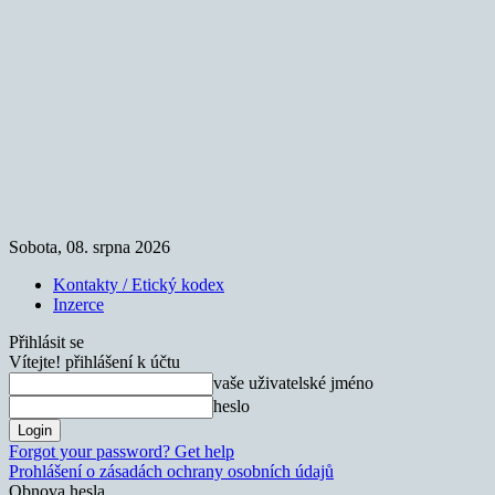
Sobota, 08. srpna 2026
Kontakty / Etický kodex
Inzerce
Přihlásit se
Vítejte! přihlášení k účtu
vaše uživatelské jméno
heslo
Forgot your password? Get help
Prohlášení o zásadách ochrany osobních údajů
Obnova hesla