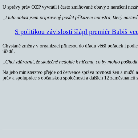
U správy práv OZP vyvrátil i často zmiňované obavy z narušení nezá
„I tuto oblast jsem připravený posílit příkazem ministra, který nasta
S politikou závislostí šlápl premiér Babiš ved
Chystané změny v organizaci přinesou do úřadu větší pořádek i podle
úřadů.
„Chci zdůraznit, že skutečně nedojde k ničemu, co by mohlo poškodi
Na jeho ministerstvo přejde od července správa rovnosti žen a mužů 
práv a spolupráce s občanskou společností a dalších 12 zaměstnanců 
Sdílet