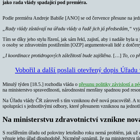
jako rada vlády spadající pod premiéra.
Podle premiéra Andreje Babiše [ANO] se od července přesune na jed
„Rady vlády zůstávají na úřadu vlády a řadě jich já předsedám,“
vyj
Tím se díky jeho stylu řízení, jak sám řekl, zajistí, aby i nadále byl
o osoby se zdravotním postižením [OZP] argumentovali lidé z dotčen
„I koordinace protidrogových záležitostí bude zajištěna.
[…]
To, co p
Vobořil a další poslali otevřený dopis Úřad
Minulý týden [18.5.] rozhodla vláda o
přesunu politiky závislostí a p
na ministerstvo spravedlnosti, národnostní menšiny spadnou pod resor
Na Úřadu vlády ČR zároveň s tím vzniknou dvě nová pracoviště. A to k
spolupráci s jednotlivými odbory, které přesunem vzniknou na jednot
Na ministerstvu zdravotnictví vznikne nov
S rozšířením úřadu od poloviny letošního roku nemá problém, jak už 
věnuje jeho úřad dlouhodobě. Nicméně oznámil, že na ministerstvu t