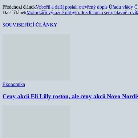
Předchozí článek
Vobořil a další poslali otevřený dopis Úřadu vlády 
Další článek
Motorkářů výrazně přibylo. Jezdí tam a sem, hlavně o ví
SOUVISEJÍCÍ ČLÁNKY
Ekonomika
Ceny akcií Eli Lilly rostou, ale ceny akcií Novo Nordi