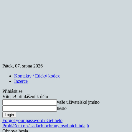
Pátek, 07. srpna 2026
Kontakty / Etický kodex
Inzerce
Přihlásit se
Vítejte! přihlášení k účtu
vaše uživatelské jméno
heslo
Forgot your password? Get help
Prohlášení o zásadách ochrany osobních údajů
Obnova hesla