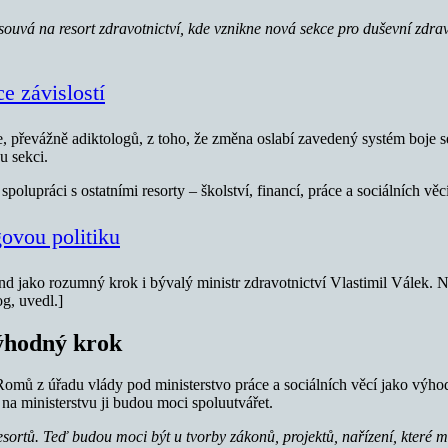
uvá na resort zdravotnictví, kde vznikne nová sekce pro duševní zdrav
e závislostí
e, převážně adiktologů, z toho, že změna oslabí zavedený systém boje se
u sekci.
 spolupráci s ostatními resorty – školství, financí, práce a sociálních
govou politiku
nd jako rozumný krok i bývalý ministr zdravotnictví Vlastimil Válek. N
og, uvedl.]
výhodný krok
 Romů z úřadu vlády pod ministerstvo práce a sociálních věcí jako výho
 na ministerstvu ji budou moci spoluutvářet.
esortů. Teď budou moci být u tvorby zákonů, projektů, nařízení, které