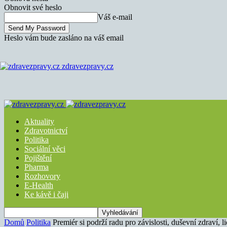
Obnovit své heslo
Váš e-mail
Heslo vám bude zasláno na váš email
zdravezpravy.cz
Aktuality
Zdravotnictví
Politika
Sociální věci
Pojištění
Pharma
Rozhovory
E-Health
Ke kávě i čaji
Domů
Politika
Premiér si podrží radu pro závislosti, duševní zdraví, 