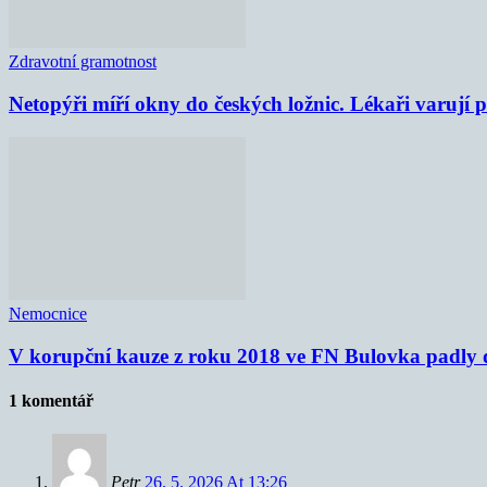
Zdravotní gramotnost
Netopýři míří okny do českých ložnic. Lékaři varují
Nemocnice
V korupční kauze z roku 2018 ve FN Bulovka padly d
1 komentář
Petr
26. 5. 2026 At 13:26