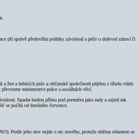
t.
ce při správě především politiky závislostí a péče o duševní zdraví či
ů a žen a lidských práv a občanské společnosti půjdou z úřadu vlády
 převezme ministerstvo práce a sociálních věcí.
islosti. Spadat budou přímo pod premiéra jako rady a zajistí tak
ť se počítá od letošního července.
ANO]. Podle jeho slov nejde o nic nového, protože oběma oblastem se