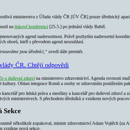
notlivá ministerstva z Úřadu vlády ČR [ÚV ČR] pouze úřednický apará
asnil na
tiskové konferenci
[25.5.] po jednání vlády Babiš.
a u jmenovaných agend nadresortnost. Právě pozbytím nadresortní koordina
ých oborů, kteří s převodem agend nesouhlasí.
řesouváme jsou úředníci,“
uvedl dále premiér.
u vlády ČR. Chtějí odpovědi
éče o duševní zdraví
na ministerstvo zdravotnictví. Agenda rovnosti muž
t kultury. Oblast integrace Romů a osoby se zdravotním postižením pak
ancelář pro lidská práva a menšiny a kancelář pro duševní zdraví a záv
livých ministerstvech. S přechodem úředníků a vznikem nových pracoviš
á Sekce
ostatně několikrát zopakoval, ministr zdravotnictví Adam Vojtěch [za 
ím vznikne nová sekce.