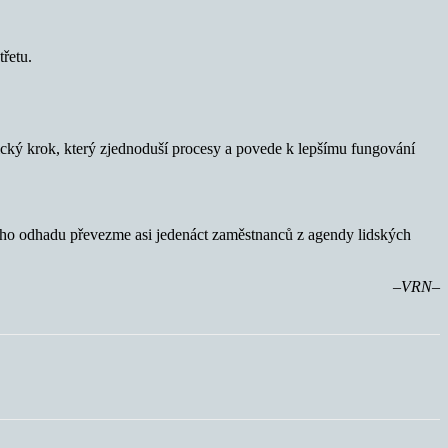
třetu.
gický krok, který zjednoduší procesy a povede k lepšímu fungování
jeho odhadu převezme asi jedenáct zaměstnanců z agendy lidských
–VRN–