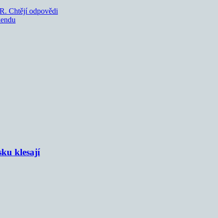
ČR. Chtějí odpovědi
kendu
sku klesají