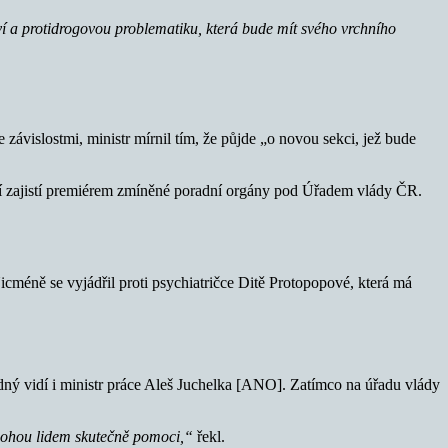
í a protidrogovou problematiku, která bude mít svého vrchního
 závislostmi, ministr mírnil tím, že půjde „o novou sekci, jež bude
 věcí zajistí premiérem zmíněné poradní orgány pod Úřadem vlády ČR.
icméně se vyjádřil proti psychiatričce Ditě Protopopové, která má
dný vidí i ministr práce Aleš Juchelka [ANO]. Zatímco na úřadu vlády
 mohou lidem skutečně pomoci,“
řekl.