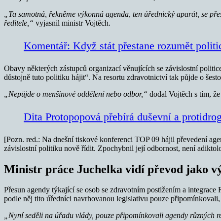
„Ta samotná, řekněme výkonná agenda, ten úřednický aparát, se přeso
ředitele,“
vyjasnil ministr Vojtěch.
Komentář: Když stát přestane rozumět politic
Obavy některých zástupců organizací věnujících se závislostní politic
důstojně tuto politiku hájit“. Na resortu zdravotnictví tak půjde o šesto
„Nepůjde o menšinové oddělení nebo odbor,“
dodal Vojtěch s tím, že
Dita Protopopová přebírá duševní a protidro
[Pozn. red.: Na dnešní tiskové konferenci TOP 09 hájil převedení age
závislostní politiku nově řídit. Zpochybnil její odbornost, není adiktol
Ministr práce Juchelka vidí převod jako 
Přesun agendy týkající se osob se zdravotním postižením a integrace
podle něj tito úředníci navrhovanou legislativu pouze připomínkovali,
„Nyní seděli na úřadu vlády, pouze připomínkovali agendy různých r