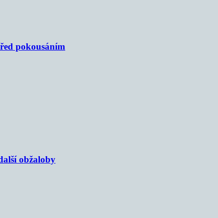
 před pokousáním
alší obžaloby