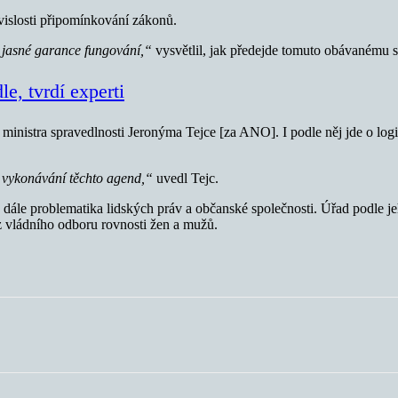
vislosti připomínkování zákonů.
ví jasné garance fungování,“
vysvětlil, jak předejde tomuto obávanému s
le, tvrdí experti
 ministra spravedlnosti Jeronýma Tejce [za ANO]. I podle něj jde o lo
t vykonávání těchto agend,“
uvedl Tejc.
a dále problematika lidských práv a občanské společnosti. Úřad podle 
z vládního odboru rovnosti žen a mužů.