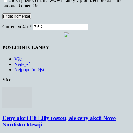
Uložit jméno, email a www stránky v prohlížeči pro další mé
budoucí komentáře
Current ye@r
*
POSLEDNÍ ČLÁNKY
Vše
Nejlepší
Nejpopulárnější
Více
Ceny akcií Eli Lilly rostou, ale ceny akcií Novo
Nordisku klesají