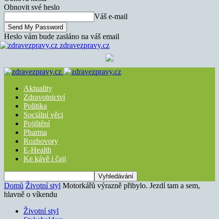
Obnovit své heslo
Váš e-mail
Heslo vám bude zasláno na váš email
zdravezpravy.cz
Aktuality
Zdravotnictví
Politika
Sociální věci
Pojištění
Pharma
Rozhovory
E-Health
Ke kávě i čaji
Domů
Životní styl
Motorkářů výrazně přibylo. Jezdí tam a sem,
hlavně o víkendu
Životní styl