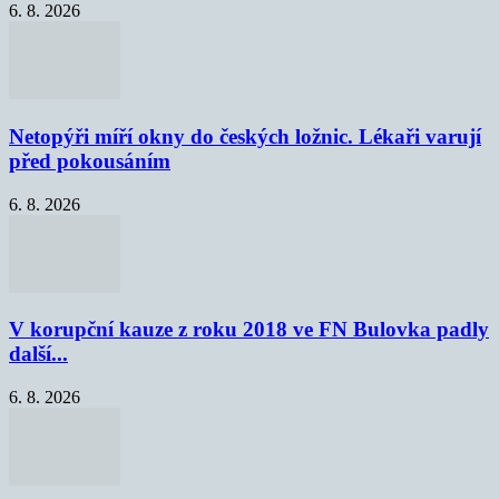
6. 8. 2026
Netopýři míří okny do českých ložnic. Lékaři varují
před pokousáním
6. 8. 2026
V korupční kauze z roku 2018 ve FN Bulovka padly
další...
6. 8. 2026