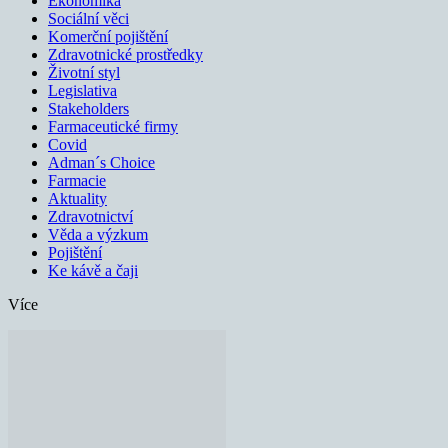
Ekonomika
Sociální věci
Komerční pojištění
Zdravotnické prostředky
Životní styl
Legislativa
Stakeholders
Farmaceutické firmy
Covid
Adman´s Choice
Farmacie
Aktuality
Zdravotnictví
Věda a výzkum
Pojištění
Ke kávě a čaji
Více