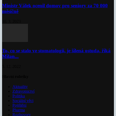
Ministr Válek ocenil domov pro seniory za 70 000
měsíčně
10. 3. 2023
To, co se stalo ve stomatologii, je šílená ostuda, říká
Milan...
5. 12. 2022
Hlavní rubriky
Aktuality
Zdravotnictví
Politika
Sociální věci
Pojištění
Pharma
Rozhovory