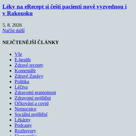
Léky na eRecept si čeští pacienti nově vyzvednou i
v Rakousku
5. 8. 2026
Načíst další
NEJČTENĚJŠÍ ČLÁNKY
Vše
E-health
Zdravé recepty
Komentáře
Zdravé Zprávy
Politika
Léčiva
Zdravotní gramotnost
Zdravotní pojištění
Očkování a covid
Nemocnice
Sociální pojištění
Lékárny
Podcasty
Rozhovory