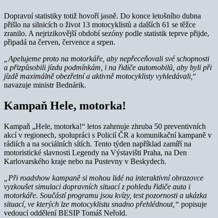
Dopravní statistiky totiž hovoří jasně. Do konce letošního dubna
přišlo na silnicích o život 13 motocyklistů a dalších 61 se těžce
zranilo. A nejrizikovější období sezóny podle statistik teprve přijde,
připadá na červen, července a srpen.
„Apelujeme proto na motorkáře, aby nepřeceňovali své schopnosti
a přizpůsobili jízdu podmínkám, i na řidiče automobilů, aby byli při
jízdě maximálně obezřetní a aktivně motocyklisty vyhledávali,
“
navazuje ministr Bednárik.
Kampaň Hele, motorka!
Kampaň „Hele, motorka!“ letos zahrnuje zhruba 50 preventivních
akcí v regionech, spolupráci s Policií ČR a komunikační kampaně v
rádiích a na sociálních sítích. Tento týden například zamíří na
motoristické slavnosti Legendy na Výstavišti Praha, na Den
Karlovarského kraje nebo na Pustevny v Beskydech.
„Při roadshow kampaně si mohou lidé na interaktivní obrazovce
vyzkoušet simulaci dopravních situací z pohledu řidiče auta i
motorkáře. Součástí programu jsou kvízy, test pozornosti a ukázka
situací, ve kterých lze motocyklistu snadno přehlédnout,“
popisuje
vedoucí oddělení BESIP Tomáš Neřold.