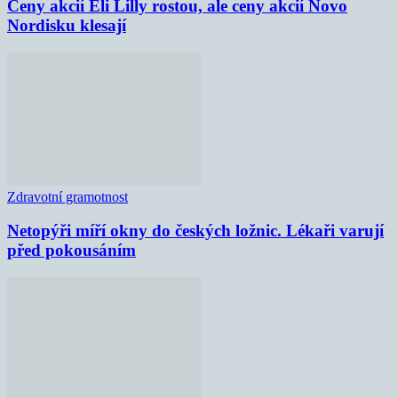
Ceny akcií Eli Lilly rostou, ale ceny akcií Novo
Nordisku klesají
Zdravotní gramotnost
Netopýři míří okny do českých ložnic. Lékaři varují
před pokousáním