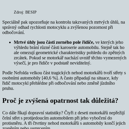
Zdroj: BESIP
Speciálně pak upozorňuje na kontrolu takzvaných mrtvých úhlů, na
správný odhad rychlosti motocyklu a zvýšenou pozornost při
odbočování.
Mrtvé úhly jsou části zorného pole řidiče,
ve kterých jeho
výhledu brání různé části karoserie automobilu. Stejně tak ho
ale omezují geometrické charakteristiky pohledu do zpětných
zrcátek. Pokud se motorkář nachází uvnitř těchto vymezených
výsečí, je pro řidiče v podstatě neviditelný.
Podle Neřolda velkou část tragických nehod motorkářů tvoří střety s
osobními automobily [40,6 %]. A často připadají na situace, kdy
řidič motocykl přehlédne při odbočování nebo změně jízdního
pruhu.
Proč je zvýšená opatrnost tak důležitá?
Co dále říkají dopravní statistiky? Čtyři z deseti motorkářů nepřežijí
čelní střet s protijedoucím automobilem při jeho vybočení do
protisměru. A tři čtvrtiny nehod motorkářů s automobily končí jejich
zraněním nebo usmrcením.