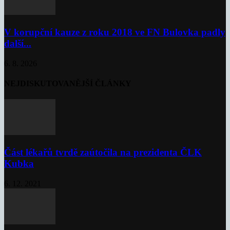
V korupční kauze z roku 2018 ve FN Bulovka padly
další...
6. 8. 2026
NEJDISKUTOVANĚJŠÍ ČLÁNKY
Část lékařů tvrdě zaútočila na prezidenta ČLK
Kubka
6. 12. 2021