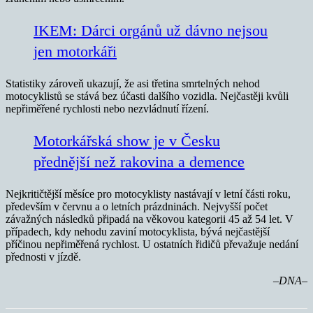
IKEM: Dárci orgánů už dávno nejsou
jen motorkáři
Statistiky zároveň ukazují, že asi třetina smrtelných nehod
motocyklistů se stává bez účasti dalšího vozidla. Nejčastěji kvůli
nepřiměřené rychlosti nebo nezvládnutí řízení.
Motorkářská show je v Česku
přednější než rakovina a demence
Nejkritičtější měsíce pro motocyklisty nastávají v letní části roku,
především v červnu a o letních prázdninách. Nejvyšší počet
závažných následků připadá na věkovou kategorii 45 až 54 let. V
případech, kdy nehodu zaviní motocyklista, bývá nejčastější
příčinou nepřiměřená rychlost. U ostatních řidičů převažuje nedání
přednosti v jízdě.
–DNA–