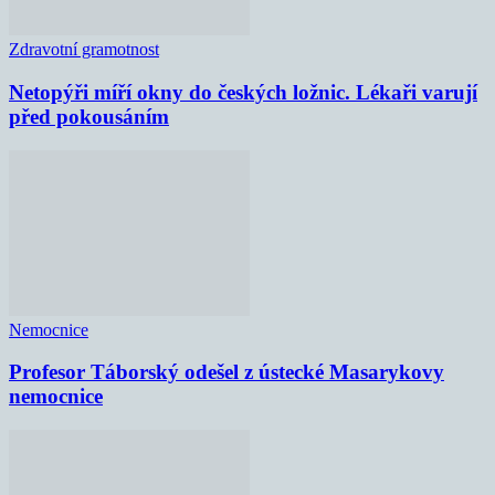
Zdravotní gramotnost
Netopýři míří okny do českých ložnic. Lékaři varují
před pokousáním
Nemocnice
Profesor Táborský odešel z ústecké Masarykovy
nemocnice