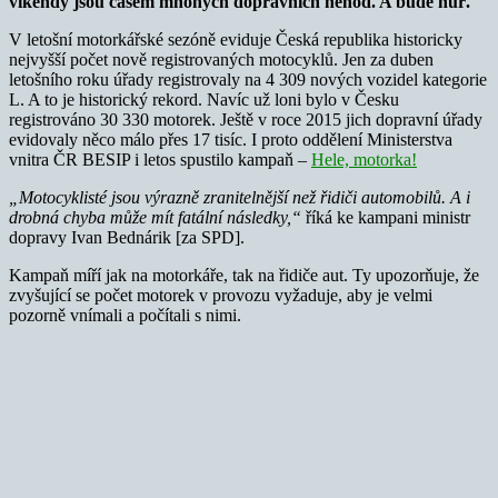
víkendy jsou časem mnohých dopravních nehod. A bude hůř.
V letošní motorkářské sezóně eviduje Česká republika historicky
nejvyšší počet nově registrovaných motocyklů. Jen za duben
letošního roku úřady registrovaly na 4 309 nových vozidel kategorie
L. A to je historický rekord. Navíc už loni bylo v Česku
registrováno 30 330 motorek. Ještě v roce 2015 jich dopravní úřady
evidovaly něco málo přes 17 tisíc. I proto oddělení Ministerstva
vnitra ČR BESIP i letos spustilo kampaň –
Hele, motorka!
„Motocyklisté jsou výrazně zranitelnější než řidiči automobilů. A i
drobná chyba může mít fatální následky,“
říká ke kampani ministr
dopravy Ivan Bednárik [za SPD].
Kampaň míří jak na motorkáře, tak na řidiče aut. Ty upozorňuje, že
zvyšující se počet motorek v provozu vyžaduje, aby je velmi
pozorně vnímali a počítali s nimi.