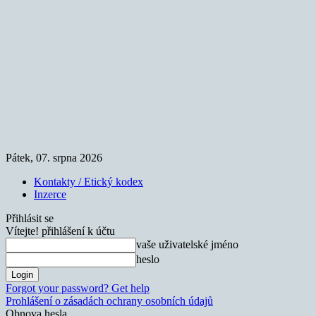
Pátek, 07. srpna 2026
Kontakty / Etický kodex
Inzerce
Přihlásit se
Vítejte! přihlášení k účtu
vaše uživatelské jméno
heslo
Forgot your password? Get help
Prohlášení o zásadách ochrany osobních údajů
Obnova hesla