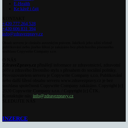
E-Health
Ke kávě i čaji
KONTAKT
+420 777 264 528
+420 606 831 394
info@zdravezpravy.cz
Obsah serveru je chráněn autorským právem. Jakékoli jeho užití včetně
publikování nebo jiného šíření je zakázáno bez předchozího písemného
souhlasu Copywrite Company s.r.o.
O NÁS
ZdraveZpravy.cz
přinášejí informace ze zdravotnictví, zdravotní
péče a zdravého životního stylu s přesahem do sociální politiky.
Provozovatelem serveru je Copywrite Company s.r.o. Publikování
nebo další šíření obsahu serveru www.zdravezpravy.cz je bez
souhlasu společnosti Copywrite Company zakázáno. Copyright [c]
2020 Copywrite Company s.r.o. / Copyright [c] ČTK.
Kontaktujte nás:
info@zdravezpravy.cz
SLEDUJTE NÁS
INZERCE