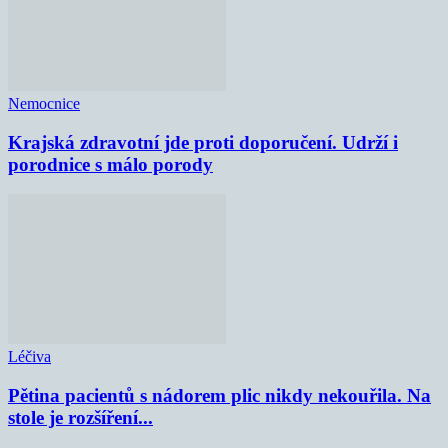
Nemocnice
Krajská zdravotní jde proti doporučení. Udrží i
porodnice s málo porody
Léčiva
Pětina pacientů s nádorem plic nikdy nekouřila. Na
stole je rozšíření...