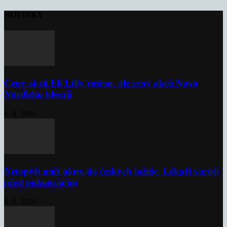
NOVINKY
Ceny akcií Eli Lilly rostou, ale ceny akcií Novo
Nordisku klesají
6. 8. 2026
Netopýři míří okny do českých ložnic. Lékaři varují
před pokousáním
6. 8. 2026