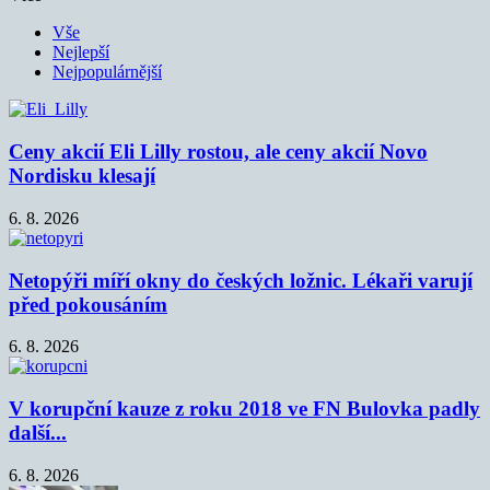
Vše
Nejlepší
Nejpopulárnější
Ceny akcií Eli Lilly rostou, ale ceny akcií Novo
Nordisku klesají
6. 8. 2026
Netopýři míří okny do českých ložnic. Lékaři varují
před pokousáním
6. 8. 2026
V korupční kauze z roku 2018 ve FN Bulovka padly
další...
6. 8. 2026