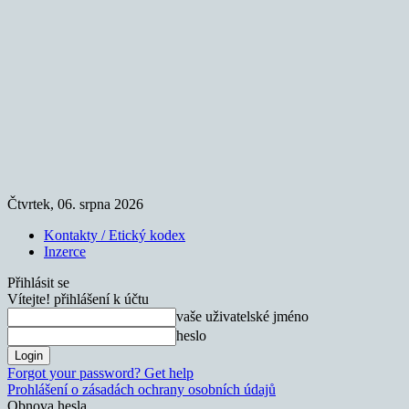
Čtvrtek, 06. srpna 2026
Kontakty / Etický kodex
Inzerce
Přihlásit se
Vítejte! přihlášení k účtu
vaše uživatelské jméno
heslo
Forgot your password? Get help
Prohlášení o zásadách ochrany osobních údajů
Obnova hesla