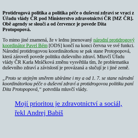
Protidrogová politika a politika péče o duševní zdraví se vrací z
Úřadu vlády ČR pod Ministerstvo zdravotnictví ČR [MZ ČR].
Obě agendy se sloučí a od července je povede Dita
Protopopová.
To mimo jiné znamená, že v lednu jmenovaný
národní protidrogový
koordinátor Pavel Bém
[ODS] končí na konci června ve své funkci.
Národní protidrogovou koordinátorkou se pak stane Protopopová,
která zároveň povede politiku duševního zdraví. Mluvčí Úřadu
vlády ČR Karla Mráčková změnu vysvětlila tím, že problematika
duševního zdraví a závislostí je provázaná a slučují je i jiné země.
„Proto se stejným směrem ubíráme i my a od 1. 7. se stane národní
koordinátorkou péče o duševní zdraví a protidrogovou politiku paní
Dita Protopopová,“
potvrdila mluvčí vlády.
Mojí prioritou je zdravotnictví a sociál,
řekl Andrej Babiš