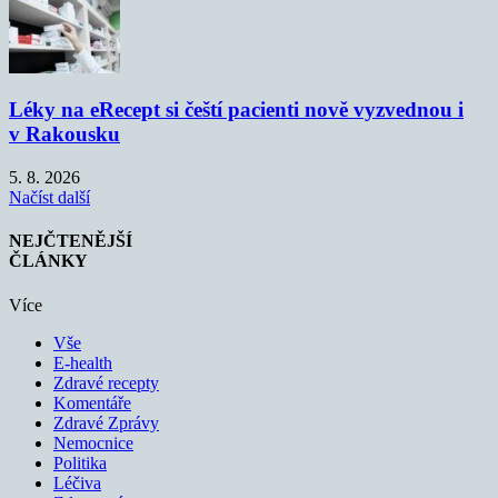
Léky na eRecept si čeští pacienti nově vyzvednou i
v Rakousku
5. 8. 2026
Načíst další
NEJČTENĚJŠÍ
ČLÁNKY
Více
Vše
E-health
Zdravé recepty
Komentáře
Zdravé Zprávy
Nemocnice
Politika
Léčiva