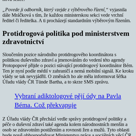
„Povede ji odborník, který vzejde z výběrového řízení,“
vyjasnila
dále Mráčková s tím, že každou ministerskou sekci vede vrchní
ředitel či ředitelka. A ti procházejí standardním výběrovým řízením.
Protidrogová politika pod ministerstvem
zdravotnictví
Sloučením pozice národního protidrogového koordinátora s
politikou duševního zdraví a jmenováním do vedení této agendy
Protopopové přijde o pozici stávající protidrogový koordinátor Bém.
Ten je nyní podle médií v zahraničí a nemá mobilní signál. Ke kroku
vlády se tak nevyjádřil. O změnách ho ale měla informovat šéfka
Úřadu vlády ČR Tünde Bartha, a to skrze SMS zprávu.
Vybraní adiktologové pějí ódy na Pavla
Béma. Což překvapuje
Z Úřadu vlády ČR přechází vedle správy protidrogové politiky a
péče o duševní zdraví také agenda kolem národnostních menšin a
osob se zdravotním postižením a rovnosti žen a mužů. Tyto oblasti
bude nově obhospodařovat Ministerstvo práce a sociálních věcí ČR