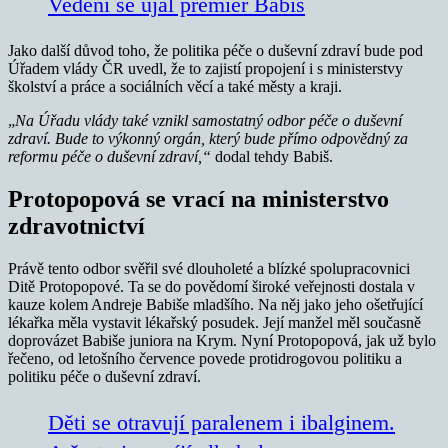
Vedení se ujal premiér Babiš
Jako další důvod toho, že politika péče o duševní zdraví bude pod
Úřadem vlády ČR uvedl, že to zajistí propojení i s ministerstvy
školství a práce a sociálních věcí a také městy a kraji.
„
Na Úřadu vlády také vznikl samostatný odbor péče o duševní
zdraví. Bude to výkonný orgán, který bude přímo odpovědný za
reformu péče o duševní zdraví,“
dodal tehdy Babiš.
Protopopová se vrací na ministerstvo
zdravotnictví
Právě tento odbor svěřil své dlouholeté a blízké spolupracovnici
Ditě Protopopové. Ta se do povědomí široké veřejnosti dostala v
kauze kolem Andreje Babiše mladšího. Na něj jako jeho ošetřující
lékařka měla vystavit lékařský posudek. Její manžel měl současně
doprovázet Babiše juniora na Krym. Nyní Protopopová, jak už bylo
řečeno, od letošního července povede protidrogovou politiku a
politiku péče o duševní zdraví.
Děti se otravují paralenem i ibalginem.