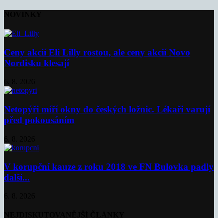
NOVINKY
Ceny akcií Eli Lilly rostou, ale ceny akcií Novo
Nordisku klesají
6. 8. 2026
Netopýři míří okny do českých ložnic. Lékaři varují
před pokousáním
6. 8. 2026
V korupční kauze z roku 2018 ve FN Bulovka padly
další...
6. 8. 2026
NEJDISKUTOVANĚJŠÍ ČLÁNKY