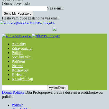
Obnovit své heslo
Váš e-mail
Heslo vám bude zasláno na váš email
zdravezpravy.cz
Aktuality
Zdravotnictví
Politika
Sociální věci
Pojištění
Pharma
Rozhovory
E-Health
Ke kávě i čaji
Domů
Politika
Dita Protopopová přebírá duševní a protidrogovou
politiku
Politika