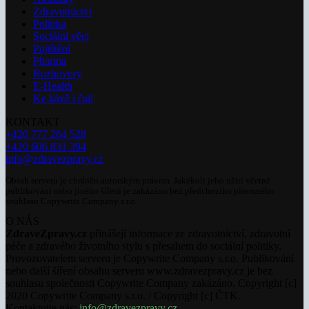
Zdravotnictví
Politika
Sociální věci
Pojištění
Pharma
Rozhovory
E-Health
Ke kávě i čaji
KONTAKT
+420 777 264 528
+420 606 831 394
info@zdravezpravy.cz
Obsah serveru je chráněn autorským právem. Jakékoli jeho užití včetně
publikování nebo jiného šíření je zakázáno bez předchozího písemného
souhlasu Copywrite Company s.r.o.
O NÁS
ZdraveZpravy.cz
přinášejí informace ze zdravotnictví, zdravotní
péče a zdravého životního stylu s přesahem do sociální politiky.
Provozovatelem serveru je Copywrite Company s.r.o. Publikování
nebo další šíření obsahu serveru www.zdravezpravy.cz je bez
souhlasu společnosti Copywrite Company zakázáno. Copyright [c]
2020 Copywrite Company s.r.o. / Copyright [c] ČTK.
Kontaktujte nás:
info@zdravezpravy.cz