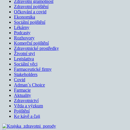
Zdravotní gramotnost
Zdravotní pojištění
Očkování a covid
Ekonomika
Sociální pojištění
Lékárny
Podcasty
Rozhovory
Komerční pojištění
Zdravotnické prostředky
Životní styl
Legislativa
Sociální věci
Farmaceutické firmy
Stakeholders
Covid
Adman´s Choice
Farmacie
Aktuality
Zdravotnictví
Věda a výzkum
Pojištění
Ke kávě a čaji