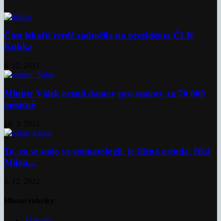
Část lékařů tvrdě zaútočila na prezidenta ČLK
Kubka
6. 12. 2021
Ministr Válek ocenil domov pro seniory za 70 000
měsíčně
10. 3. 2023
To, co se stalo ve stomatologii, je šílená ostuda, říká
Milan...
5. 12. 2022
Hlavní rubriky
Aktuality