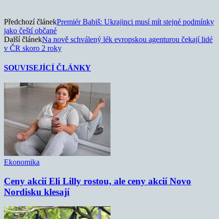
Předchozí článek
Premiér Babiš: Ukrajinci musí mít stejné podmínky
jako čeští občané
Další článek
Na nově schválený lék evropskou agenturou čekají lidé
v ČR skoro 2 roky
SOUVISEJÍCÍ ČLÁNKY
Ekonomika
Ceny akcií Eli Lilly rostou, ale ceny akcií Novo
Nordisku klesají