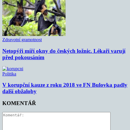
Zdravotní gramotnost
Netopýři míří okny do českých ložnic. Lékaři varují
před pokousáním
Politika
V korupční kauze z roku 2018 ve FN Bulovka padly
další obžaloby
KOMENTÁŘ