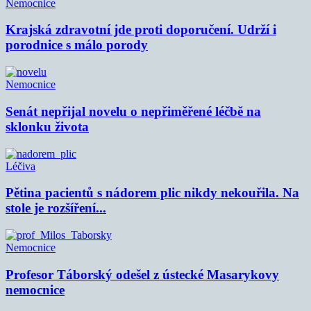
Nemocnice
Krajská zdravotní jde proti doporučení. Udrží i
porodnice s málo porody
Nemocnice
Senát nepřijal novelu o nepřiměřené léčbě na
sklonku života
Léčiva
Pětina pacientů s nádorem plic nikdy nekouřila. Na
stole je rozšíření...
Nemocnice
Profesor Táborský odešel z ústecké Masarykovy
nemocnice