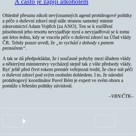
A často je zapíjí alkoholem
Ohledně přesunu nikoli nevýznamných agend protidrogové politiky
a péče o duševní zdraví stojí stále stranou samotný ministr
zdravotnictví Adam Vojtěch [za ANO]. Ten se k rozšíření
působnosti jeho resortu nevyjadřuje nyní a nevyjadřoval se k tomu
ani letos lednu, kdy se vracela péče o duševní zdraví na Úřad vlády
ČR. Tehdy pouze uvedl, že
„to vychází z dohody s panem
premiérem“
.
A tak se dá předpokládat, že i současné pohyby mezi úřadem vlády
a některými ministerstvy vycházejí stejně tak z vůle předsedy vlády.
Byť ještě před čtvrt rokem premiér veřejnosti tvrdil, že chce mít péči
o duševní zdraví pod svým osobním dohledem. I to, že národní
protidrogový koordinátor Pavel Bém je expert ve svém oboru a
pomůže s řešením politiky závislostí.
–VRN/ČTK–