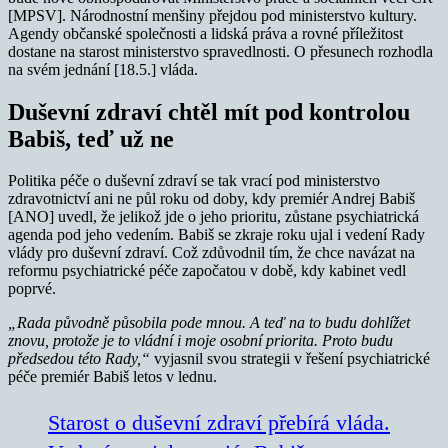
[MPSV]. Národnostní menšiny přejdou pod ministerstvo kultury.
Agendy občanské společnosti a lidská práva a rovné příležitost
dostane na starost ministerstvo spravedlnosti. O přesunech rozhodla
na svém
jednání
[18.5.] vláda.
Duševní zdraví chtěl mít pod kontrolou
Babiš, teď už ne
Politika péče o duševní zdraví se tak vrací pod ministerstvo
zdravotnictví ani ne půl roku od doby, kdy premiér Andrej Babiš
[ANO] uvedl, že jelikož jde o jeho prioritu, zůstane psychiatrická
agenda pod jeho vedením. Babiš se zkraje roku ujal i vedení Rady
vlády pro duševní zdraví. Což zdůvodnil tím, že chce navázat na
reformu psychiatrické péče započatou v době, kdy kabinet vedl
poprvé.
„Rada původně působila pode mnou. A teď na to budu dohlížet
znovu, protože je to vládní i moje osobní priorita. Proto budu
předsedou této Rady,“
vyjasnil svou strategii v řešení psychiatrické
péče premiér Babiš letos v lednu.
Starost o duševní zdraví přebírá vláda.