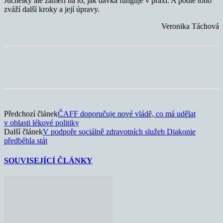
Juchelky ale zaměří na to, jak dávka funguje v praxi. A podle toho
zváží další kroky a její úpravy.
Veronika Táchová
Předchozí článek
ČAFF doporučuje nové vládě, co má udělat
v oblasti lékové politiky
Další článek
V podpoře sociálně zdravotních služeb Diakonie
předběhla stát
SOUVISEJÍCÍ ČLÁNKY