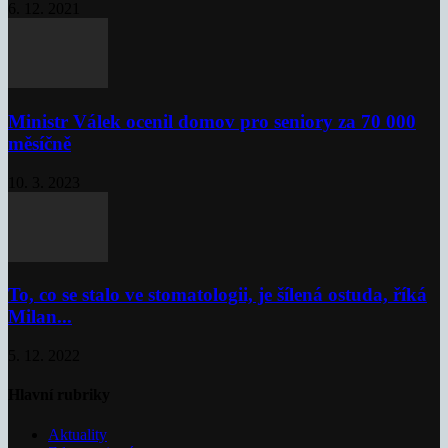
6. 12. 2021
Ministr Válek ocenil domov pro seniory za 70 000
měsíčně
10. 3. 2023
To, co se stalo ve stomatologii, je šílená ostuda, říká
Milan...
5. 12. 2022
Hlavní rubriky
Aktuality