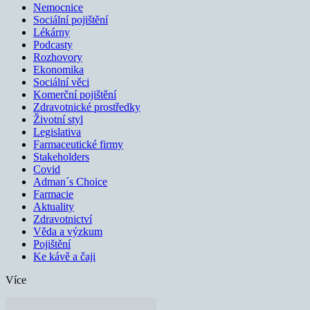
Nemocnice
Sociální pojištění
Lékárny
Podcasty
Rozhovory
Ekonomika
Sociální věci
Komerční pojištění
Zdravotnické prostředky
Životní styl
Legislativa
Farmaceutické firmy
Stakeholders
Covid
Adman´s Choice
Farmacie
Aktuality
Zdravotnictví
Věda a výzkum
Pojištění
Ke kávě a čaji
Více