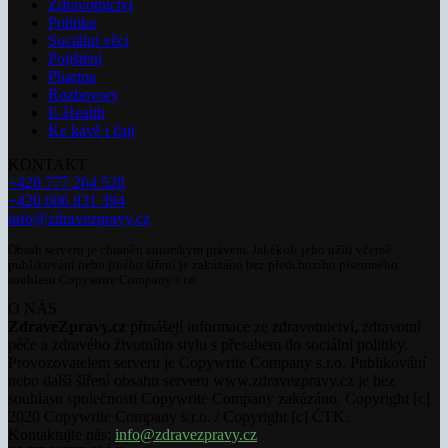
Zdravotnictví
Politika
Sociální věci
Pojištění
Pharma
Rozhovory
E-Health
Ke kávě i čaji
KONTAKT
+420 777 264 528
+420 606 831 394
info@zdravezpravy.cz
Obsah serveru je chráněn autorským právem. Jakékoli jeho užití včetně
publikování nebo jiného šíření je zakázáno bez předchozího písemného
souhlasu Copywrite Company s.r.o.
O NÁS
ZdraveZpravy.cz
přinášejí informace ze zdravotnictví, zdravotní
péče a zdravého životního stylu s přesahem do sociální politiky.
Provozovatelem serveru je Copywrite Company s.r.o. Publikování
nebo další šíření obsahu serveru www.zdravezpravy.cz je bez
souhlasu společnosti Copywrite Company zakázáno. Copyright [c]
2020 Copywrite Company s.r.o. / Copyright [c] ČTK.
Kontaktujte nás:
info@zdravezpravy.cz