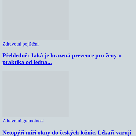
Zdravotní pojištění
Přehledně: Jaká je hrazená prevence pro ženy u
praktika od ledna...
Zdravotní gramotnost
Netopýři míří okny do českých ložnic. Lékaři varují