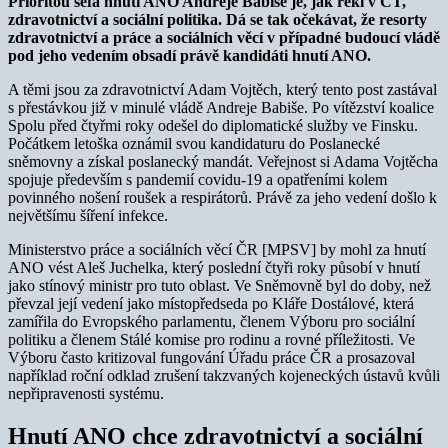
Prioritou šéfa hnutí ANO Andreje Babiše je, jak řekl v ČT,
zdravotnictví a sociální politika. Dá se tak očekávat, že resorty
zdravotnictví a práce a sociálních věcí v případné budoucí vládě
pod jeho vedením obsadí právě kandidáti hnutí ANO.
A těmi jsou za zdravotnictví Adam Vojtěch, který tento post zastával
s přestávkou již v minulé vládě Andreje Babiše. Po vítězství koalice
Spolu před čtyřmi roky odešel do diplomatické služby ve Finsku.
Počátkem letoška oznámil svou kandidaturu do Poslanecké
sněmovny a získal poslanecký mandát. Veřejnost si Adama Vojtěcha
spojuje především s pandemií covidu-19 a opatřeními kolem
povinného nošení roušek a respirátorů. Právě za jeho vedení došlo k
největšímu šíření infekce.
Ministerstvo práce a sociálních věcí ČR [MPSV] by mohl za hnutí
ANO vést Aleš Juchelka, který poslední čtyři roky působí v hnutí
jako stínový ministr pro tuto oblast. Ve Sněmovně byl do doby, než
převzal její vedení jako místopředseda po Kláře Dostálové, která
zamířila do Evropského parlamentu, členem Výboru pro sociální
politiku a členem Stálé komise pro rodinu a rovné příležitosti. Ve
Výboru často kritizoval fungování Úřadu práce ČR a prosazoval
například roční odklad zrušení takzvaných kojeneckých ústavů kvůli
nepřipravenosti systému.
Hnutí ANO chce zdravotnictví a sociální