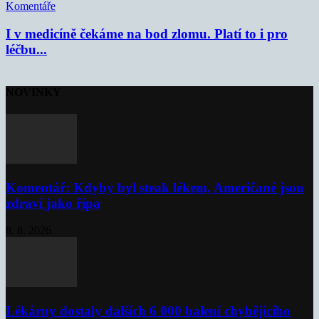
Komentáře
I v medicíně čekáme na bod zlomu. Platí to i pro
léčbu...
NOVINKY
Komentář: Kdyby byl steak lékem, Američané jsou
zdraví jako řípa
8. 8. 2026
Lékárny dostaly dalších 6 000 balení chybějícího