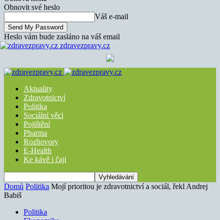
Obnovit své heslo
Váš e-mail
Heslo vám bude zasláno na váš email
zdravezpravy.cz
Aktuality
Zdravotnictví
Politika
Sociální věci
Pojištění
Pharma
Rozhovory
E-Health
Ke kávě i čaji
Domů
Politika
Mojí prioritou je zdravotnictví a sociál, řekl Andrej
Babiš
Politika