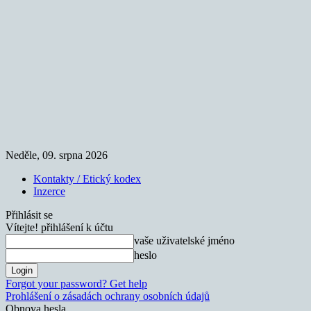
Neděle, 09. srpna 2026
Kontakty / Etický kodex
Inzerce
Přihlásit se
Vítejte! přihlášení k účtu
vaše uživatelské jméno
heslo
Forgot your password? Get help
Prohlášení o zásadách ochrany osobních údajů
Obnova hesla