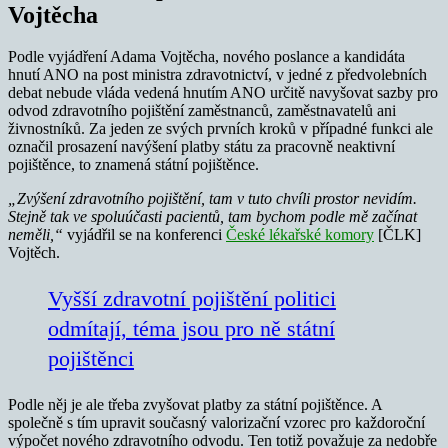
Vojtěcha
Podle vyjádření Adama Vojtěcha, nového poslance a kandidáta
hnutí ANO na post ministra zdravotnictví, v jedné z předvolebních
debat nebude vláda vedená hnutím ANO určitě navyšovat sazby pro
odvod zdravotního pojištění zaměstnanců, zaměstnavatelů ani
živnostníků. Za jeden ze svých prvních kroků v případné funkci ale
označil prosazení navýšení platby státu za pracovně neaktivní
pojištěnce, to znamená státní pojištěnce.
„Zvýšení zdravotního pojištění, tam v tuto chvíli prostor nevidím.
Stejně tak ve spoluúčasti pacientů, tam bychom podle mě začínat
neměli,“
vyjádřil se na konferenci
České lékařské komory
[ČLK]
Vojtěch.
Vyšší zdravotní pojištění politici
odmítají, téma jsou pro ně státní
pojištěnci
Podle něj je ale třeba zvyšovat platby za státní pojištěnce. A
společně s tím upravit současný valorizační vzorec pro každoroční
výpočet nového zdravotního odvodu. Ten totiž považuje za nedobře