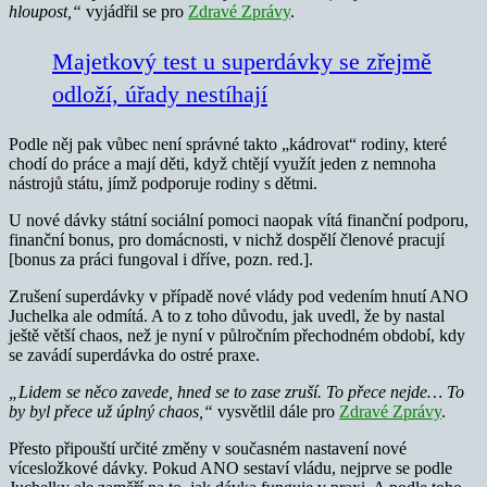
hloupost,“
vyjádřil se pro
Zdravé Zprávy
.
Majetkový test u superdávky se zřejmě
odloží, úřady nestíhají
Podle něj pak vůbec není správné takto „kádrovat“ rodiny, které
chodí do práce a mají děti, když chtějí využít jeden z nemnoha
nástrojů státu, jímž podporuje rodiny s dětmi.
U nové dávky státní sociální pomoci naopak vítá finanční podporu,
finanční bonus, pro domácnosti, v nichž dospělí členové pracují
[bonus za práci fungoval i dříve, pozn. red.].
Zrušení superdávky v případě nové vlády pod vedením hnutí ANO
Juchelka ale odmítá. A to z toho důvodu, jak uvedl, že by nastal
ještě větší chaos, než je nyní v půlročním přechodném období, kdy
se zavádí superdávka do ostré praxe.
„Lidem se něco zavede, hned se to zase zruší. To přece nejde… To
by byl přece už úplný chaos,“
vysvětlil dále pro
Zdravé Zprávy
.
Přesto připouští určité změny v současném nastavení nové
vícesložkové dávky. Pokud ANO sestaví vládu, nejprve se podle