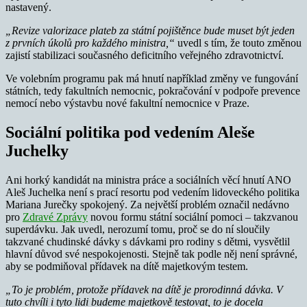
nastavený.
„Revize valorizace plateb za státní pojištěnce bude muset být jeden
z prvních úkolů pro každého ministra,“
uvedl s tím, že touto změnou
zajistí stabilizaci současného deficitního veřejného zdravotnictví.
Ve volebním programu pak má hnutí například změny ve fungování
státních, tedy fakultních nemocnic, pokračování v podpoře prevence
nemocí nebo výstavbu nové fakultní nemocnice v Praze.
Sociální politika pod vedením Aleše
Juchelky
Ani horký kandidát na ministra práce a sociálních věcí hnutí ANO
Aleš Juchelka není s prací resortu pod vedením lidoveckého politika
Mariana Jurečky spokojený. Za největší problém označil nedávno
pro
Zdravé Zprávy
novou formu státní sociální pomoci – takzvanou
superdávku. Jak uvedl, nerozumí tomu, proč se do ní sloučily
takzvané chudinské dávky s dávkami pro rodiny s dětmi, vysvětlil
hlavní důvod své nespokojenosti. Stejně tak podle něj není správné,
aby se podmiňoval přídavek na dítě majetkovým testem.
„To je problém, protože přídavek na dítě je prorodinná dávka. V
tuto chvíli i tyto lidi budeme majetkově testovat, to je docela