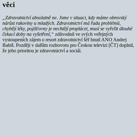
věci
„Zdravotnictví absolutně ne. Jsme v situaci, kdy máme obrovský
nárůst rakoviny u mladých. Zdravotnictví má řadu problémů,
chybějí léky, pojišťovny je nechtějí proplácet, musí se vyřešit dlouhé
čekací doby na vyšetření,“
zdůvodnil ve svých veřejných
vystoupeních zájem o resort zdravotnictví šéf hnutí ANO Andrej
Babiš. Později v dalším rozhovoru pro Českou televizi [ČT] doplnil,
že jeho prioritou je zdravotnictví a sociál.