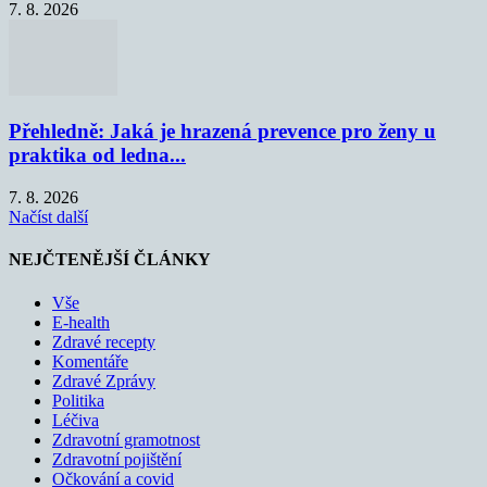
7. 8. 2026
Přehledně: Jaká je hrazená prevence pro ženy u
praktika od ledna...
7. 8. 2026
Načíst další
NEJČTENĚJŠÍ ČLÁNKY
Vše
E-health
Zdravé recepty
Komentáře
Zdravé Zprávy
Politika
Léčiva
Zdravotní gramotnost
Zdravotní pojištění
Očkování a covid