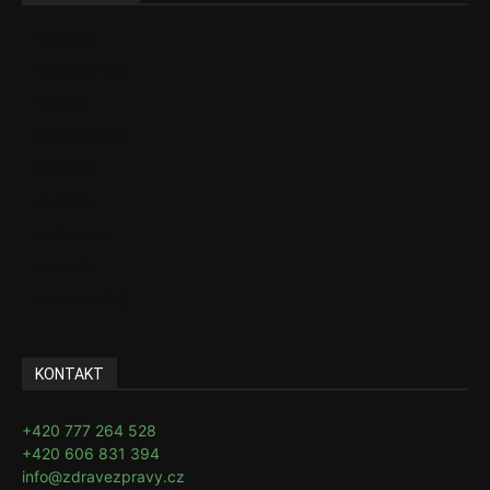
Aktuality
Zdravotnictví
Politika
Sociální věci
Pojištění
Pharma
Rozhovory
E-Health
Ke kávě i čaji
KONTAKT
+420 777 264 528
+420 606 831 394
info@zdravezpravy.cz