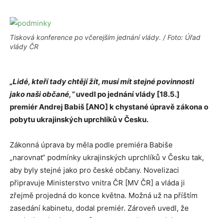
Tisková konference po včerejším jednání vlády. / Foto: Úřad
vlády ČR
„Lidé, kteří tady chtějí žít, musí mít stejné povinnosti
jako naši občané,“
uvedl po jednání vlády [18.5.]
premiér Andrej Babiš [ANO] k chystané úpravě zákona o
pobytu ukrajinských uprchlíků v Česku.
Zákonná úprava by měla podle premiéra Babiše
„narovnat“ podmínky ukrajinských uprchlíků v Česku tak,
aby byly stejné jako pro české občany. Novelizaci
připravuje Ministerstvo vnitra ČR [MV ČR] a vláda ji
zřejmě projedná do konce května. Možná už na příštím
zasedání kabinetu, dodal premiér. Zároveň uvedl, že