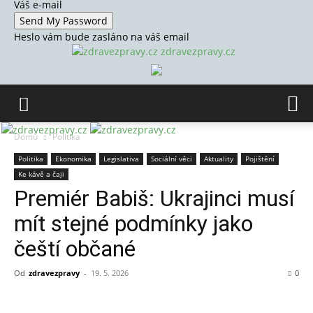
Váš e-mail
Heslo vám bude zasláno na váš email
zdravezpravy.cz
Domů
Politika
Politika
Ekonomika
Legislativa
Sociální věci
Aktuality
Pojištění
Ke kávě a čaji
Premiér Babiš: Ukrajinci musí
mít stejné podmínky jako
čeští občané
Od
zdravezpravy
-
19. 5. 2026
0