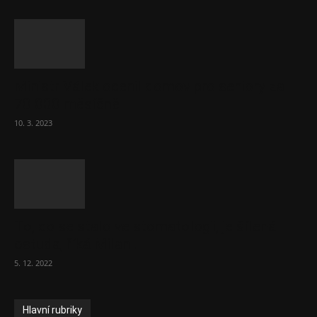
Ministr Válek ocenil domov pro seniory za
70 000 měsíčně
10. 3. 2023
To, co se stalo ve stomatologii, je šílená
ostuda, říká Milan...
5. 12. 2022
Hlavní rubriky