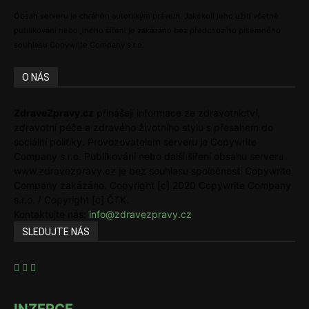
Obsah serveru je chráněn autorským právem. Jakékoli jeho užití včetně
publikování nebo jiného šíření je zakázáno bez předchozího písemného
souhlasu Copywrite Company s.r.o.
O NÁS
ZdraveZpravy.cz
přinášejí informace ze zdravotnictví,
zdravotní péče a zdravého životního stylu s přesahem do
sociální politiky. Provozovatelem serveru je Copywrite
Company s.r.o. Publikování nebo další šíření obsahu serveru
www.zdravezpravy.cz je bez souhlasu společnosti Copywrite
Company zakázáno. Copyright [c] 2020 Copywrite Company
s.r.o. / Copyright [c] ČTK.
Kontaktujte nás:
info@zdravezpravy.cz
SLEDUJTE NÁS