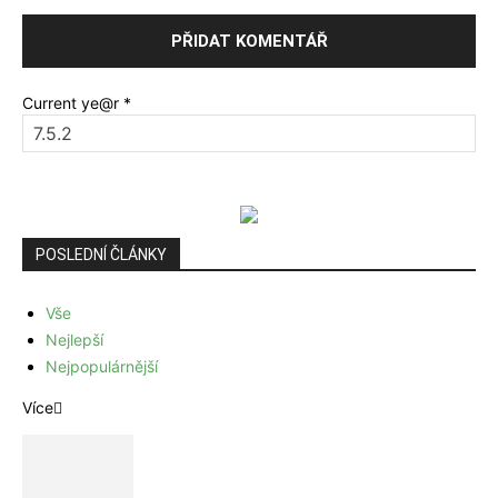
Current ye@r
*
POSLEDNÍ ČLÁNKY
Vše
Nejlepší
Nejpopulárnější
Více