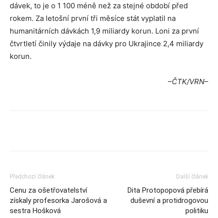
dávek, to je o 1 100 méně než za stejné období před
rokem. Za letošní první tři měsíce stát vyplatil na
humanitárních dávkách 1,9 miliardy korun. Loni za první
čtvrtletí činily výdaje na dávky pro Ukrajince 2,4 miliardy
korun.
–ČTK/VRN–
Předchozí článek
Další článek
Cenu za ošetřovatelství
Dita Protopopová přebírá
získaly profesorka Jarošová a
duševní a protidrogovou
sestra Hošková
politiku