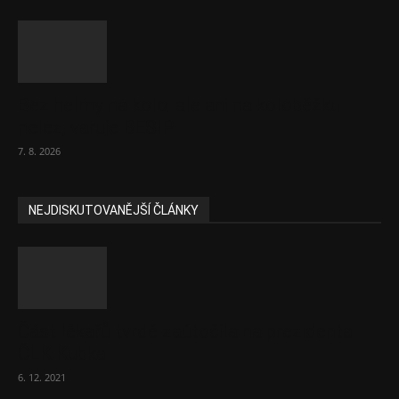
Bez helmy na kolo, ale ani na koloběžku
nelez, varuje BESIP
7. 8. 2026
NEJDISKUTOVANĚJŠÍ ČLÁNKY
Část lékařů tvrdě zaútočila na prezidenta
ČLK Kubka
6. 12. 2021