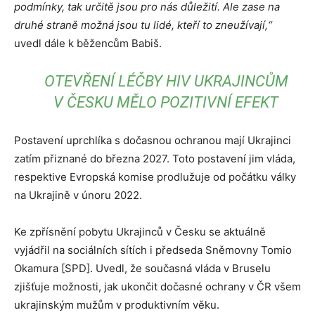
podmínky, tak určitě jsou pro nás důležití. Ale zase na
druhé straně možná jsou tu lidé, kteří to zneužívají,“
uvedl dále k běžencům Babiš.
OTEVŘENÍ LÉČBY HIV UKRAJINCŮM
V ČESKU MĚLO POZITIVNÍ EFEKT
Postavení uprchlíka s dočasnou ochranou mají Ukrajinci
zatím přiznané do března 2027. Toto postavení jim vláda,
respektive Evropská komise prodlužuje od počátku války
na Ukrajině v únoru 2022.
Ke zpřísnění pobytu Ukrajinců v Česku se aktuálně
vyjádřil na sociálních sítích i předseda Sněmovny Tomio
Okamura [SPD]. Uvedl, že současná vláda v Bruselu
zjišťuje možnosti, jak ukončit dočasné ochrany v ČR všem
ukrajinským mužům v produktivním věku.