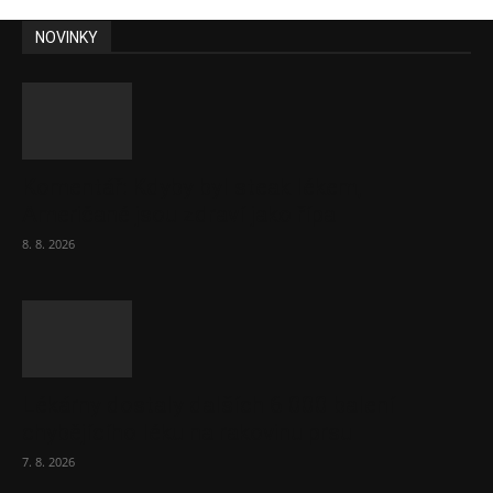
NOVINKY
Komentář: Kdyby byl steak lékem,
Američané jsou zdraví jako řípa
8. 8. 2026
Lékárny dostaly dalších 6 000 balení
chybějícího léku na rakovinu prsu
7. 8. 2026