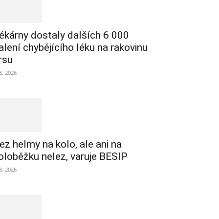
ékárny dostaly dalších 6 000
alení chybějícího léku na rakovinu
rsu
 8. 2026
ez helmy na kolo, ale ani na
oloběžku nelez, varuje BESIP
 8. 2026