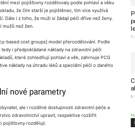
tění mezi pojišťovny rozdělovaly podle pohlaví a věku
ladu, že čím starší je pojištěnec, tím více využívá
P
í. Dále i z toho, že muži si žádají péči dříve než ženy.
p
tí mužů než žen.
l
7.
cy-based cost groups] model přerozdělování. Podle
 a tedy i předpokládané náklady na zdravotní péči
ladů, které zohledňují pohlaví a věk, zahrnuje PCG
ve náklady na úhradu léků a speciální péči o daného
C
a
lní nové parametry
6.
yvatel, ale i rozdílné dostupnosti zdravotní péče a
stvo zdravotnictví upravit, respektive rozšířit
Na
 pojišťovny rozdělují.