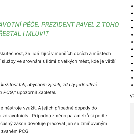
RAVOTNÍ PÉČE. PREZIDENT PAVEL Z TOHO
ŘESTAL I MLUVIT
 skutečnost, že lidé žijící v menších obcích a městech
služby ve srovnání s lidmi z velkých měst, kde je větší
žitost tak, abychom zjistili, zda ty jednotlivé
ho PCG,“
upozornil Zapletal.
Ví
é nástroje využít. A jejich případné dopady do
 zdravotnictví. Případná změna parametrů si podle
Současný zákon dovoluje pracovat jen se zmiňovaným
ů zvaném PCG.