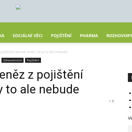
KA
SOCIÁLNÍ VĚCI
POJIŠTĚNÍ
PHARMA
ROZHOVOR
 pojištění dozná změn, brzy to ale nebude
Zdravotnictví
Pojištění
eněz z pojištění
 to ale nebude
0
Ví