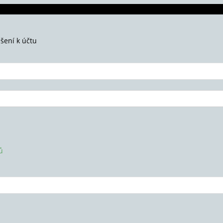
ášení k účtu
ů