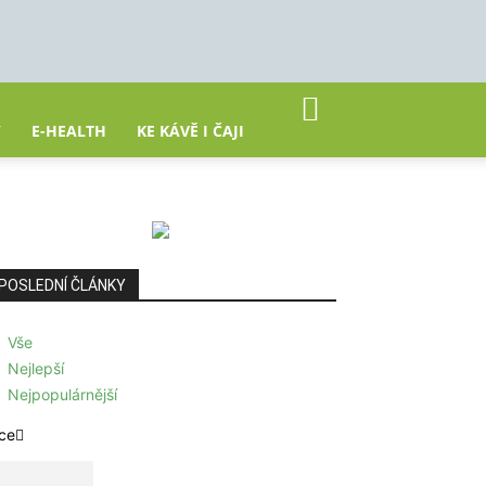
Y
E-HEALTH
KE KÁVĚ I ČAJI
POSLEDNÍ ČLÁNKY
Vše
Nejlepší
Nejpopulárnější
ce