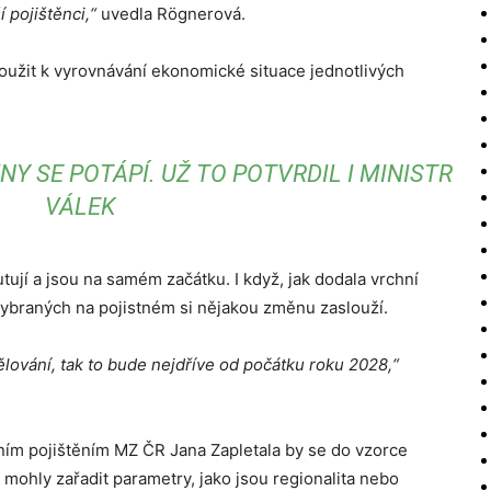
í pojištěnci,“
uvedla Rögnerová.
loužit k vyrovnávání ekonomické situace jednotlivých
Y SE POTÁPÍ. UŽ TO POTVRDIL I MINISTR
VÁLEK
ují a jsou na samém začátku. I když, jak dodala vrchní
vybraných na pojistném si nějakou změnu zaslouží.
ování, tak to bude nejdříve od počátku roku 2028,“
ním pojištěním MZ ČR Jana Zapletala by se do vzorce
mohly zařadit parametry, jako jsou regionalita nebo