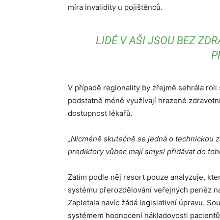
míra invalidity u pojištěnců.
LIDÉ V AŠI JSOU BEZ ZD
P
V případě regionality by zřejmě sehrála roli
podstatně méně využívají hrazené zdravotní 
dostupnost lékařů.
„Nicméně skutečně se jedná o technickou zále
prediktory vůbec mají smysl přidávat do to
Zatím podle něj resort pouze analyzuje, kter
systému přerozdělování veřejných peněz na
Zapletala navíc žádá legislativní úpravu. 
systémem hodnocení nákladovosti pacient