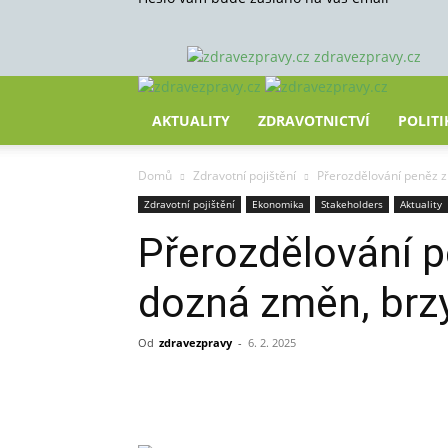
zdravezpravy.cz
AKTUALITY
ZDRAVOTNICTVÍ
POLITI
Domů
Zdravotní pojištění
Přerozdělování peněz z
Zdravotní pojištění
Ekonomika
Stakeholders
Aktuality
Přerozdělování p
dozná změn, brzy
Od
zdravezpravy
-
6. 2. 2025
Sdílet