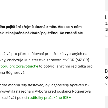
L
b
ho pojištění zřejmě dozná změn. Více se v něm
p
ak i ti nejméně nákladní pojištěnci. Ke změně ale
7.
používá pro přerozdělování prostředků vybraných na
ovny, analyzuje Ministerstvo zdravotnictví ČR [MZ ČR].
oru pro zdravotnictví
to potvrdila vrchní ředitelka pro
B
ena Rögnerová.
k
7.
před mnoha lety nastaven, byl naposledy upraven k 1.
vysvětlila na jednání Výboru před poslanci Rögnerová,
 zastává i pozici
ředitelky pražského IKEM
.