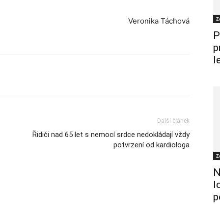
Z
Veronika Táchová
P
p
l
Další článek
Řidiči nad 65 let s nemocí srdce nedokládají vždy
potvrzení od kardiologa
Z
N
l
p