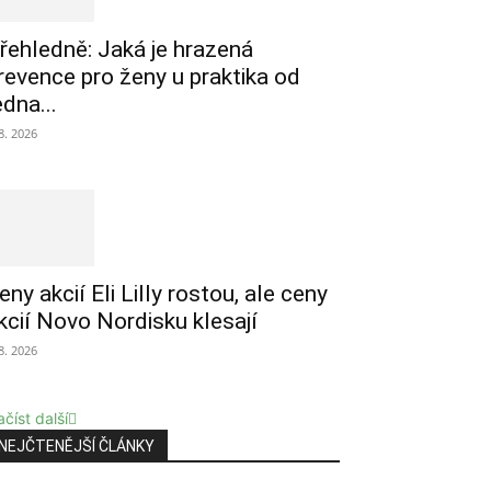
řehledně: Jaká je hrazená
revence pro ženy u praktika od
edna...
 8. 2026
eny akcií Eli Lilly rostou, ale ceny
kcií Novo Nordisku klesají
 8. 2026
číst další
NEJČTENĚJŠÍ ČLÁNKY