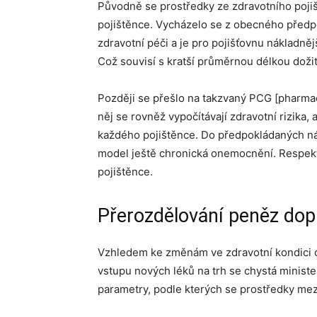
Původně se prostředky ze zdravotního pojiš
pojištěnce. Vycházelo se z obecného předpok
zdravotní péči a je pro pojišťovnu nákladnějš
Což souvisí s kratší průměrnou délkou doži
Později se přešlo na takzvaný PCG [pharma
něj se rovněž vypočítávají zdravotní rizika,
každého pojištěnce. Do předpokládaných nák
model ještě chronická onemocnění. Respekti
pojištěnce.
Přerozdělování peněz dop
Vzhledem ke změnám ve zdravotní kondici ob
vstupu nových léků na trh se chystá minister
parametry, podle kterých se prostředky mezi