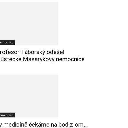
emocnice
rofesor Táborský odešel
 ústecké Masarykovy nemocnice
omentáře
 v medicíně čekáme na bod zlomu.