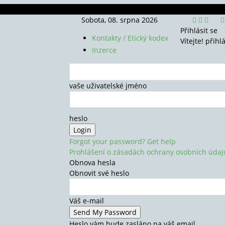
Sobota, 08. srpna 2026
Přihlásit se
Kontakty / Etický kodex
Vítejte! přihl
Inzerce
vaše uživatelské jméno
heslo
Forgot your password? Get help
Prohlášení o zásadách ochrany osobních údaj
Obnova hesla
Obnovit své heslo
Váš e-mail
Heslo vám bude zasláno na váš email