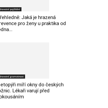
dravotní pojištění
řehledně: Jaká je hrazená
revence pro ženy u praktika od
edna...
dravotní gramotnost
etopýři míří okny do českých
ožnic. Lékaři varují před
okousáním