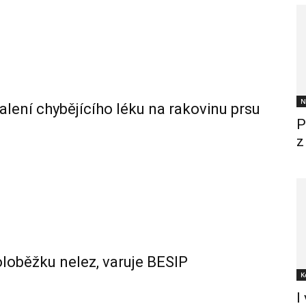
N
alení chybějícího léku na rakovinu prsu
P
z
oloběžku nelez, varuje BESIP
K
I