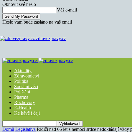
Obnovit své heslo
Váš e-mail
Heslo vám bude zasláno na váš email
zdravezpravy.cz
Aktuality
Zdravotnictví
Politika
Sociální věci
Pojištění
Pharma
Rozhovory
E-Health
Ke kávě i čaji
Domů
Legislativa
Řidiči nad 65 let s nemocí srdce nedokládají vždy 