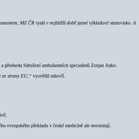
asnostem, MZ ČR vydá v nejbližší době jasné výkladové stanovisko. A
a předseda Sdružení ambulantních specialistů Zorjan Jojko.
e ze strany EU,“
vysvětlil mluvčí.
ávě.
ého evropského překladu v české medicíně ale neexistují.