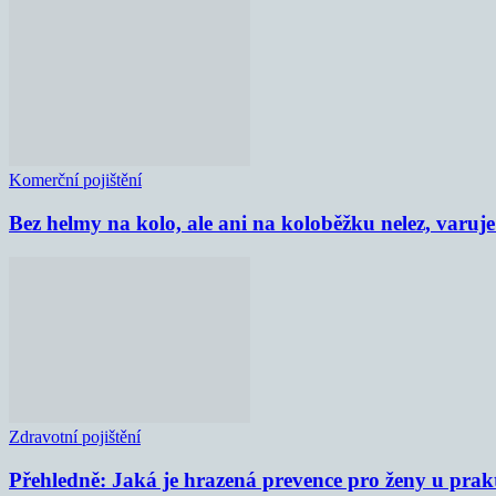
Komerční pojištění
Bez helmy na kolo, ale ani na koloběžku nelez, varu
Zdravotní pojištění
Přehledně: Jaká je hrazená prevence pro ženy u prak