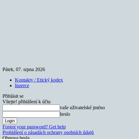
Pátek, 07. srpna 2026
Kontakty / Etický kodex
Inzerce
Přihlásit se
Vítejte! přihlášení k účtu
vaše uživatelské jméno
heslo
Forgot your password? Get help
Prohlášení o zásadách ochrany osobních údajů
Obnova hesla