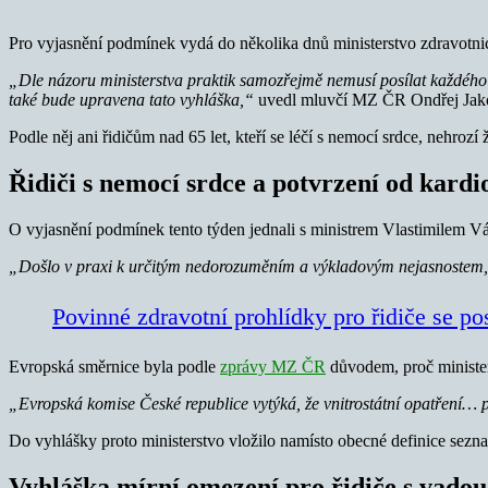
Pro vyjasnění podmínek vydá do několika dnů ministerstvo zdravotnict
„Dle názoru ministerstva praktik samozřejmě nemusí posílat každého 
také bude upravena tato vyhláška,“
uvedl mluvčí MZ ČR Ondřej Jak
Podle něj ani řidičům nad 65 let, kteří se léčí s nemocí srdce, nehroz
Řidiči s nemocí srdce a potvrzení od kardi
O vyjasnění podmínek tento týden jednali s ministrem Vlastimilem Vá
„Došlo v praxi k určitým nedorozuměním a výkladovým nejasnostem, 
Povinné zdravotní prohlídky pro řidiče se po
Evropská směrnice byla podle
zprávy MZ ČR
důvodem, proč ministers
„Evropská komise České republice vytýká, že vnitrostátní opatření… p
Do vyhlášky proto ministerstvo vložilo namísto obecné definice sezn
Vyhláška mírní omezení pro řidiče s vadou