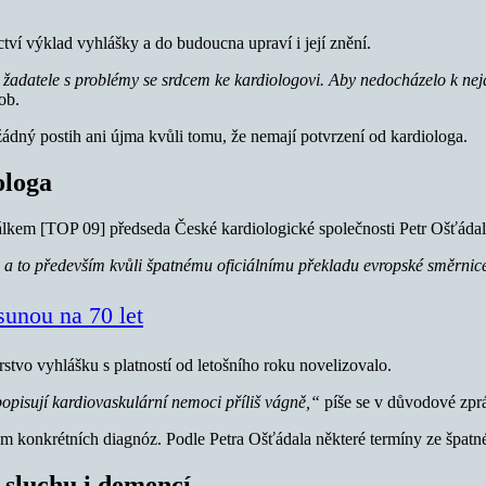
ví výklad vyhlášky a do budoucna upraví i její znění.
žadatele s problémy se srdcem ke kardiologovi. Aby nedocházelo k nej
ob.
í žádný postih ani újma kvůli tomu, že nemají potvrzení od kardiologa.
ologa
lkem [TOP 09] předseda České kardiologické společnosti Petr Ošťádal 
a to především kvůli špatnému oficiálnímu překladu evropské směrnic
sunou na 70 let
tvo vyhlášku s platností od letošního roku novelizovalo.
opisují kardiovaskulární nemoci příliš vágně,“
píše se v důvodové zpr
am konkrétních diagnóz. Podle Petra Ošťádala některé termíny ze špatn
 sluchu i demencí