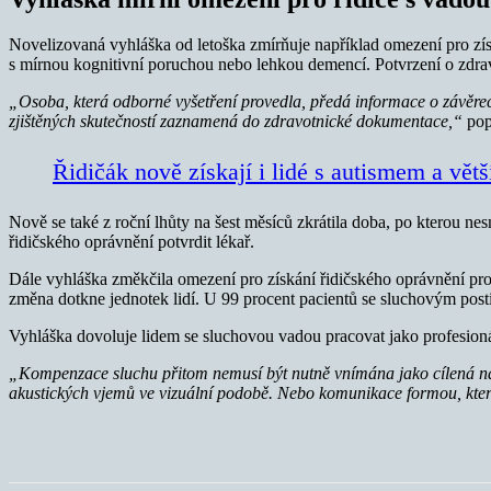
Novelizovaná vyhláška od letoška zmírňuje například omezení pro získá
s mírnou kognitivní poruchou nebo lehkou demencí. Potvrzení o zdravo
„Osoba, která odborné vyšetření provedla, předá informace o závěrec
zjištěných skutečností zaznamená do zdravotnické dokumentace,“
popi
Řidičák nově získají i lidé s autismem a vět
Nově se také z roční lhůty na šest měsíců zkrátila doba, po kterou ne
řidičského oprávnění potvrdit lékař.
Dále vyhláška změkčila omezení pro získání řidičského oprávnění pro
změna dotkne jednotek lidí. U 99 procent pacientů se sluchovým post
Vyhláška dovoluje lidem se sluchovou vadou pracovat jako profesionáln
„Kompenzace sluchu přitom nemusí být nutně vnímána jako cílená na sl
akustických vjemů ve vizuální podobě. Nebo komunikace formou, kter