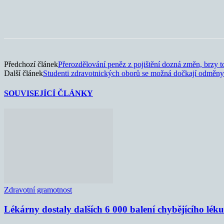
Sdílet
Předchozí článek
Přerozdělování peněz z pojištění dozná změn, brzy t
Další článek
Studenti zdravotnických oborů se možná dočkají odměny 
SOUVISEJÍCÍ ČLÁNKY
Zdravotní gramotnost
Lékárny dostaly dalších 6 000 balení chybějícího lék