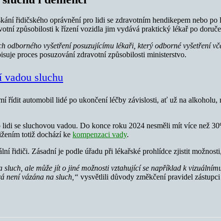
ní řidičského oprávnění pro lidi se zdravotním hendikepem nebo po léčb
tní způsobilosti k řízení vozidla jim vydává praktický lékař po doruče
h odborného vyšetření posuzujícímu lékaři, který odborné vyšetření vč
suje proces posuzování zdravotní způsobilosti ministerstvo.
ší vadou sluchu
smí řídit automobil lidé po ukončení léčby závislosti, ať už na alkohol
 lidi se sluchovou vadou. Do konce roku 2024 nesměli mít více než 30%
ižením totiž dochází ke
kompenzaci vady
.
í řidiči. Zásadní je podle úřadu při lékařské prohlídce zjistit možnost
uch, ale může jít o jiné možnosti vztahující se například k vizuálnímu
á není vázána na sluch,“
vysvětlili důvody změkčení pravidel zástupci 