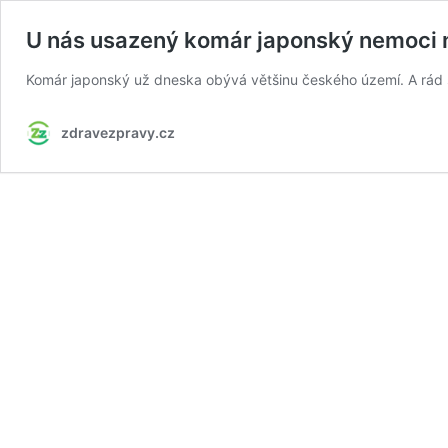
U nás usazený komár japonský nemoci n
Komár japonský už dneska obývá většinu českého území. A rád s
zdravezpravy.cz