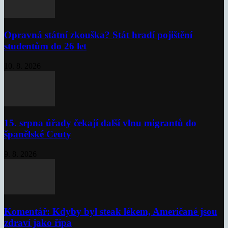
Opravná státní zkouška? Stát hradí pojištění
studentům do 26 let
10. 8. 2026
15. srpna úřady čekají další vlnu migrantů do
španělské Ceuty
9. 8. 2026
Komentář: Kdyby byl steak lékem, Američané jsou
zdraví jako řípa