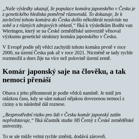
„Naše výsledky ukazují, že populace komára japonského v Česku je
z genetického hlediska poměrně různorodá. To dokazuje, že k
zavlečení tohoto komára do Česka došlo několikrát nezávisle na
sobě a z různých zdrojových oblastí,“
říká k výsledkům Bodhi van
Wieringen, který se na České zemědělské univerzitě věnoval
výzkumu genetické struktury komára japonského v Česku.
V Evropě podle něj vědci zachytili tohoto komára prvně v roce
2000, na území Česka pak až v roce 2021. Nicméně se tady rychle
rozmnožil a dnes žije na více než polovině území země.
Komár japonský saje na člověku, a tak
nemoci přenáší
Obava z jeho přítomnosti je podle vědců namístě. Je totiž jen
otázkou času, kdy se sám nakazí nějakou dovezenou nemocí z
ciziny a tu následně dál roznese.
„Bezprostřední riziko pro lidi v Česku komár japonský zatím
nepředstavuje,“
říká účastník studie Jiří Černý z České zemědělské
univerzity.
To se ale může velmi rychle změnit, dodává zároveň.