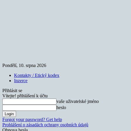
Pondělí, 10. srpna 2026
Kontakty / Etický kodex
Inzerce
Přihlásit se
Vítejte! přihlášení k účtu
vaše uživatelské jméno
heslo
Forgot your password? Get help
Prohlášení o zásadách ochrany osobních údajů
Obnova hesla