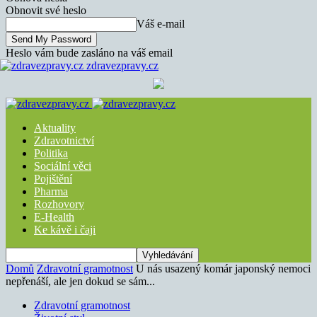
Obnovit své heslo
Váš e-mail
Heslo vám bude zasláno na váš email
zdravezpravy.cz
Aktuality
Zdravotnictví
Politika
Sociální věci
Pojištění
Pharma
Rozhovory
E-Health
Ke kávě i čaji
Domů
Zdravotní gramotnost
U nás usazený komár japonský nemoci
nepřenáší, ale jen dokud se sám...
Zdravotní gramotnost