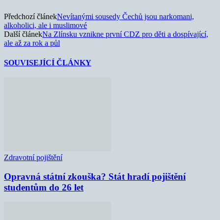
Předchozí článek
Nevítanými sousedy Čechů jsou narkomani,
alkoholici, ale i muslimové
Další článek
Na Zlínsku vznikne první CDZ pro děti a dospívající,
ale až za rok a půl
SOUVISEJÍCÍ ČLÁNKY
Zdravotní pojištění
Opravná státní zkouška? Stát hradí pojištění
studentům do 26 let