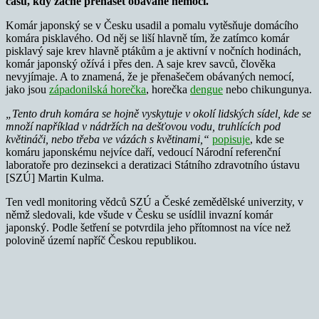
času, kdy začne přenášet obávané nemoci.
Komár japonský se v Česku usadil a pomalu vytěsňuje domácího
komára pisklavého. Od něj se liší hlavně tím, že zatímco komár
pisklavý saje krev hlavně ptákům a je aktivní v nočních hodinách,
komár japonský ožívá i přes den. A saje krev savců, člověka
nevyjímaje. A to znamená, že je přenašečem obávaných nemocí,
jako jsou
západonilská horečka
, horečka
dengue
nebo chikungunya.
„Tento druh komára se hojně vyskytuje v okolí lidských sídel, kde se
množí například v nádržích na dešťovou vodu, truhlících pod
květináči, nebo třeba ve vázách s květinami,“
popisuje
, kde se
komáru japonskému nejvíce daří, vedoucí Národní referenční
laboratoře pro dezinsekci a deratizaci Státního zdravotního ústavu
[SZÚ] Martin Kulma.
Ten vedl monitoring vědců SZÚ a České zemědělské univerzity, v
němž sledovali, kde všude v Česku se usídlil invazní komár
japonský. Podle šetření se potvrdila jeho přítomnost na více než
polovině území napříč Českou republikou.