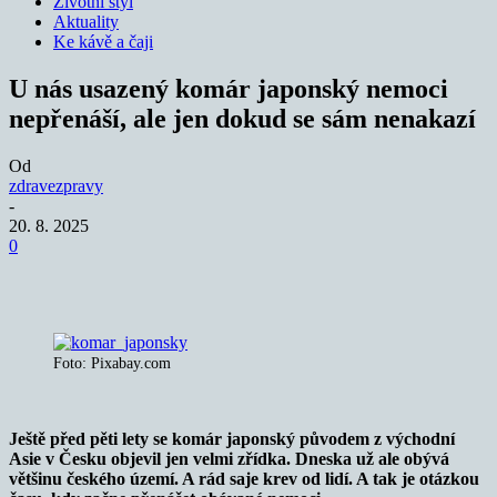
Životní styl
Aktuality
Ke kávě a čaji
U nás usazený komár japonský nemoci
nepřenáší, ale jen dokud se sám nenakazí
Od
zdravezpravy
-
20. 8. 2025
0
Foto: Pixabay.com
Ještě před pěti lety se komár japonský původem z východní
Asie v Česku objevil jen velmi zřídka. Dneska už ale obývá
většinu českého území. A rád saje krev od lidí. A tak je otázkou