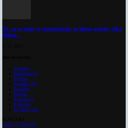
To, co se stalo ve stomatologii, je šílená ostuda, říká
Milan...
5. 12. 2022
Hlavní rubriky
Aktuality
Zdravotnictví
Politika
Sociální věci
Pojištění
Pharma
Rozhovory
E-Health
Ke kávě i čaji
KONTAKT
+420 777 264 528