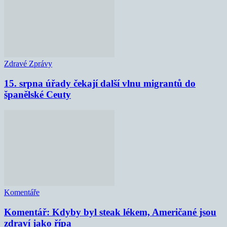
Zdravé Zprávy
15. srpna úřady čekají další vlnu migrantů do
španělské Ceuty
Komentáře
Komentář: Kdyby byl steak lékem, Američané jsou
zdraví jako řípa