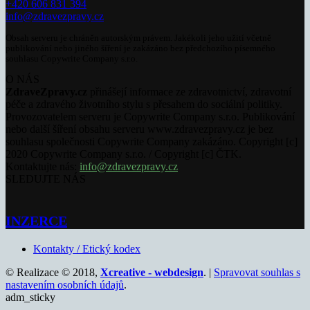
+420 606 831 394
info@zdravezpravy.cz
Obsah serveru je chráněn autorským právem. Jakékoli jeho užití včetně
publikování nebo jiného šíření je zakázáno bez předchozího písemného
souhlasu Copywrite Company s.r.o.
O NÁS
ZdraveZpravy.cz
přinášejí informace ze zdravotnictví, zdravotní
péče a zdravého životního stylu s přesahem do sociální politiky.
Provozovatelem serveru je Copywrite Company s.r.o. Publikování
nebo další šíření obsahu serveru www.zdravezpravy.cz je bez
souhlasu společnosti Copywrite Company zakázáno. Copyright [c]
2020 Copywrite Company s.r.o. / Copyright [c] ČTK.
Kontaktujte nás:
info@zdravezpravy.cz
SLEDUJTE NÁS
INZERCE
Kontakty / Etický kodex
© Realizace © 2018,
Xcreative - webdesign
. |
Spravovat souhlas s
nastavením osobních údajů
.
adm_sticky