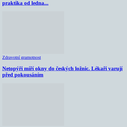
praktika od ledna...
Zdravotní gramotnost
Netopýři míří okny do českých ložnic. Lékaři varují
před pokousáním