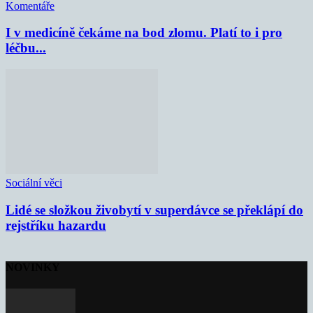
Komentáře
I v medicíně čekáme na bod zlomu. Platí to i pro
léčbu...
Sociální věci
Lidé se složkou živobytí v superdávce se překlápí do
rejstříku hazardu
NOVINKY