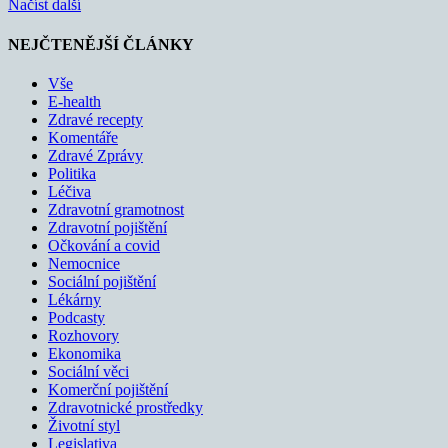
Načíst další
NEJČTENĚJŠÍ ČLÁNKY
Vše
E-health
Zdravé recepty
Komentáře
Zdravé Zprávy
Politika
Léčiva
Zdravotní gramotnost
Zdravotní pojištění
Očkování a covid
Nemocnice
Sociální pojištění
Lékárny
Podcasty
Rozhovory
Ekonomika
Sociální věci
Komerční pojištění
Zdravotnické prostředky
Životní styl
Legislativa