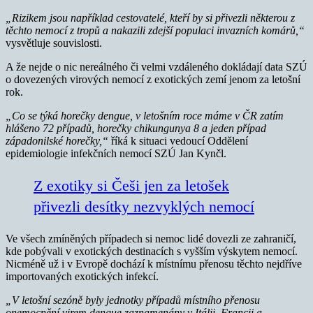
„Rizikem jsou například cestovatelé, kteří by si přivezli některou z
těchto nemocí z tropů a nakazili zdejší populaci invazních komárů,“
vysvětluje souvislosti.
A že nejde o nic nereálného či velmi vzdáleného dokládají data SZÚ
o dovezených virových nemocí z exotických zemí jenom za letošní
rok.
„Co se týká horečky dengue, v letošním roce máme v ČR zatím
hlášeno 72 případů, horečky chikungunya 8 a jeden případ
západonilské horečky,“
říká k situaci vedoucí Oddělení
epidemiologie infekčních nemocí SZÚ Jan Kynčl.
Z exotiky si Češi jen za letošek
přivezli desítky nezvyklých nemocí
Ve všech zmíněných případech si nemoc lidé dovezli ze zahraničí,
kde pobývali v exotických destinacích s vyšším výskytem nemocí.
Nicméně už i v Evropě dochází k místnímu přenosu těchto nejdříve
importovaných exotických infekcí.
„V letošní sezóně byly jednotky případů místního přenosu
onemocnění virem dengue zaznamenány v Itálii, Francii a