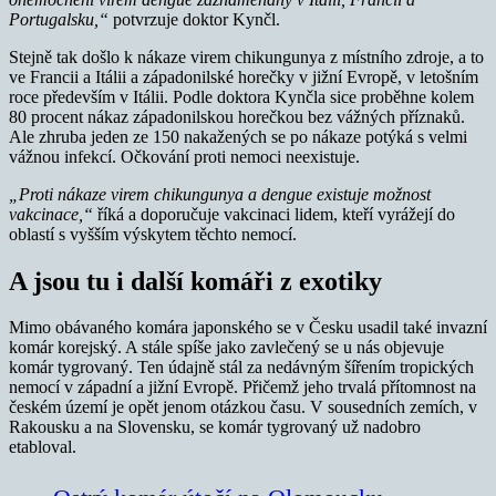
Portugalsku,“
potvrzuje doktor Kynčl.
Stejně tak došlo k nákaze virem chikungunya z místního zdroje, a to
ve Francii a Itálii a západonilské horečky v jižní Evropě, v letošním
roce především v Itálii. Podle doktora Kynčla sice proběhne kolem
80 procent nákaz západonilskou horečkou bez vážných příznaků.
Ale zhruba jeden ze 150 nakažených se po nákaze potýká s velmi
vážnou infekcí. Očkování proti nemoci neexistuje.
„Proti nákaze virem chikungunya a dengue existuje možnost
vakcinace,“
říká a doporučuje vakcinaci lidem, kteří vyrážejí do
oblastí s vyšším výskytem těchto nemocí.
A jsou tu i další komáři z exotiky
Mimo obávaného komára japonského se v Česku usadil také invazní
komár korejský. A stále spíše jako zavlečený se u nás objevuje
komár tygrovaný. Ten údajně stál za nedávným šířením tropických
nemocí v západní a jižní Evropě. Přičemž jeho trvalá přítomnost na
českém území je opět jenom otázkou času. V sousedních zemích, v
Rakousku a na Slovensku, se komár tygrovaný už nadobro
etabloval.