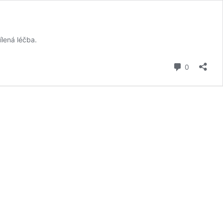
ílená léčba.
komentář
0