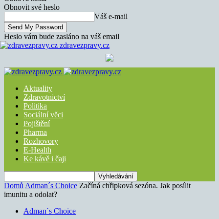
Obnovit své heslo
Váš e-mail
Heslo vám bude zasláno na váš email
zdravezpravy.cz
Aktuality
Zdravotnictví
Politika
Sociální věci
Pojištění
Pharma
Rozhovory
E-Health
Ke kávě i čaji
Domů
Adman´s Choice
Začíná chřipková sezóna. Jak posílit
imunitu a odolat?
Adman´s Choice