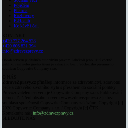
Sociální věci
Pojištění
Pharma
Rozhovory
E-Health
Ke kávě i čaji
KONTAKT
+420 777 264 528
+420 606 831 394
info@zdravezpravy.cz
Obsah serveru je chráněn autorským právem. Jakékoli jeho užití včetně
publikování nebo jiného šíření je zakázáno bez předchozího písemného
souhlasu Copywrite Company s.r.o.
O NÁS
ZdraveZpravy.cz
přinášejí informace ze zdravotnictví, zdravotní
péče a zdravého životního stylu s přesahem do sociální politiky.
Provozovatelem serveru je Copywrite Company s.r.o. Publikování
nebo další šíření obsahu serveru www.zdravezpravy.cz je bez
souhlasu společnosti Copywrite Company zakázáno. Copyright [c]
2020 Copywrite Company s.r.o. / Copyright [c] ČTK.
Kontaktujte nás:
info@zdravezpravy.cz
SLEDUJTE NÁS