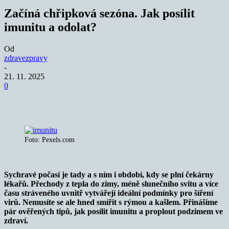
Začíná chřipková sezóna. Jak posílit
imunitu a odolat?
Od
zdravezpravy
-
21. 11. 2025
0
Foto: Pexels.com
Sychravé počasí je tady
a s ním i období, kdy se plní čekárny
lékařů. Přechody z tepla do zimy, méně slunečního svitu a více
času stráveného uvnitř vytvářejí ideální podmínky pro šíření
virů. Nemusíte se ale hned smířit s rýmou a kašlem. Přinášíme
pár ověřených tipů, jak posílit imunitu a proplout podzimem ve
zdraví.