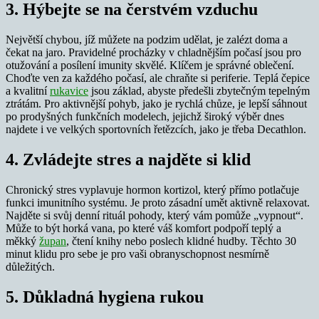
3. Hýbejte se na čerstvém vzduchu
Největší chybou, jíž můžete na podzim udělat, je zalézt doma a
čekat na jaro. Pravidelné procházky v chladnějším počasí jsou pro
otužování a posílení imunity skvělé. Klíčem je správné oblečení.
Choďte ven za každého počasí, ale chraňte si periferie. Teplá čepice
a kvalitní
rukavice
jsou základ, abyste předešli zbytečným tepelným
ztrátám. Pro aktivnější pohyb, jako je rychlá chůze, je lepší sáhnout
po prodyšných funkčních modelech, jejichž široký výběr dnes
najdete i ve velkých sportovních řetězcích, jako je třeba Decathlon.
4. Zvládejte stres a najděte si klid
Chronický stres vyplavuje hormon kortizol, který přímo potlačuje
funkci imunitního systému. Je proto zásadní umět aktivně relaxovat.
Najděte si svůj denní rituál pohody, který vám pomůže „vypnout“.
Může to být horká vana, po které váš komfort podpoří teplý a
měkký
župan
, čtení knihy nebo poslech klidné hudby. Těchto 30
minut klidu pro sebe je pro vaši obranyschopnost nesmírně
důležitých.
5. Důkladná hygiena rukou