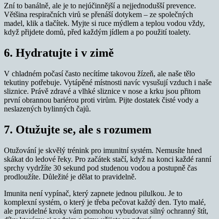
Zní to banálně, ale je to nejúčinnější a nejjednodušší prevence.
Většina respiračních virů se přenáší dotykem – ze společných
madel, klik a tlačítek. Myjte si ruce mýdlem a teplou vodou vždy,
když přijdete domů, před každým jídlem a po použití toalety.
6. Hydratujte i v zimě
V chladném počasí často necítíme takovou žízeň, ale naše tělo
tekutiny potřebuje. Vytápěné místnosti navíc vysušují vzduch i naše
sliznice. Právě zdravé a vlhké sliznice v nose a krku jsou přitom
první obrannou bariérou proti virům. Pijte dostatek čisté vody a
neslazených bylinných čajů.
7. Otužujte se, ale s rozumem
Otužování je skvělý trénink pro imunitní systém. Nemusíte hned
skákat do ledové řeky. Pro začátek stačí, když na konci každé ranní
sprchy vydržíte 30 sekund pod studenou vodou a postupně čas
prodloužíte. Důležité je dělat to pravidelně.
Imunita není vypínač, který zapnete jednou pilulkou. Je to
komplexní systém, o který je třeba pečovat každý den. Tyto malé,
ale pravidelné kroky vám pomohou vybudovat silný ochranný štít,