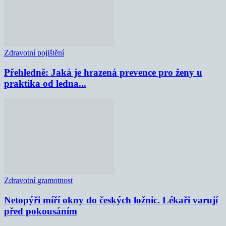
Zdravotní pojištění
Přehledně: Jaká je hrazená prevence pro ženy u
praktika od ledna...
Zdravotní gramotnost
Netopýři míří okny do českých ložnic. Lékaři varují
před pokousáním