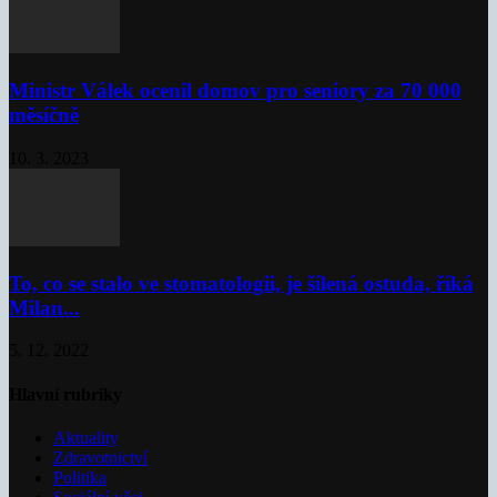
Ministr Válek ocenil domov pro seniory za 70 000
měsíčně
10. 3. 2023
To, co se stalo ve stomatologii, je šílená ostuda, říká
Milan...
5. 12. 2022
Hlavní rubriky
Aktuality
Zdravotnictví
Politika