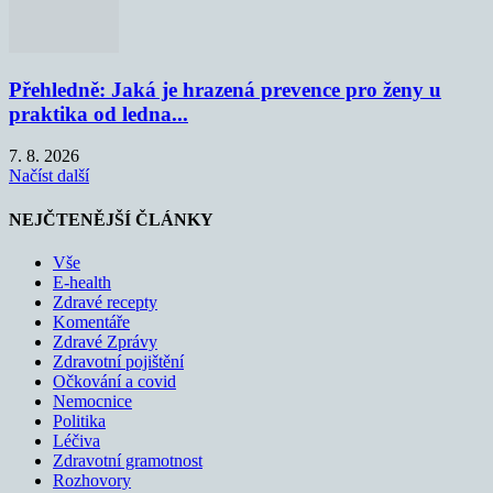
Přehledně: Jaká je hrazená prevence pro ženy u
praktika od ledna...
7. 8. 2026
Načíst další
NEJČTENĚJŠÍ ČLÁNKY
Vše
E-health
Zdravé recepty
Komentáře
Zdravé Zprávy
Zdravotní pojištění
Očkování a covid
Nemocnice
Politika
Léčiva
Zdravotní gramotnost
Rozhovory