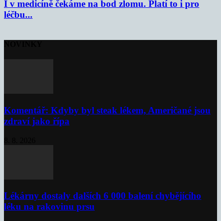
I v medicíně čekáme na bod zlomu. Platí to i pro
léčbu...
NOVINKY
Komentář: Kdyby byl steak lékem, Američané jsou
zdraví jako řípa
8. 8. 2026
Lékárny dostaly dalších 6 000 balení chybějícího
léku na rakovinu prsu