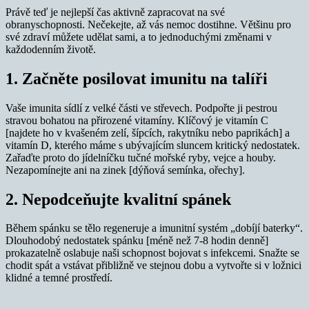
Právě teď je nejlepší čas aktivně zapracovat na své
obranyschopnosti. Nečekejte, až vás nemoc dostihne. Většinu pro
své zdraví můžete udělat sami, a to jednoduchými změnami v
každodenním životě.
1. Začněte posilovat imunitu na talíři
Vaše imunita sídlí z velké části ve střevech. Podpořte ji pestrou
stravou bohatou na přirozené vitamíny. Klíčový je vitamín C
[najdete ho v kvašeném zelí, šípcích, rakytníku nebo paprikách] a
vitamín D, kterého máme s ubývajícím sluncem kritický nedostatek.
Zařaďte proto do jídelníčku tučné mořské ryby, vejce a houby.
Nezapomínejte ani na zinek [dýňová semínka, ořechy].
2. Nepodceňujte kvalitní spánek
Během spánku se tělo regeneruje a imunitní systém „dobíjí baterky“.
Dlouhodobý nedostatek spánku [méně než 7-8 hodin denně]
prokazatelně oslabuje naši schopnost bojovat s infekcemi. Snažte se
chodit spát a vstávat přibližně ve stejnou dobu a vytvořte si v ložnici
klidné a temné prostředí.