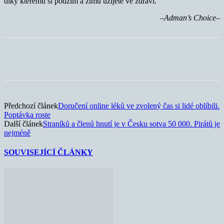
díky kterému si podzim a zimu užijete ve zdraví.
–Adman’s Choice–
Předchozí článek
Doručení online léků ve zvolený čas si lidé oblíbili.
Poptávka roste
Další článek
Straníků a členů hnutí je v Česku sotva 50 000. Pirátů je
nejméně
SOUVISEJÍCÍ ČLÁNKY