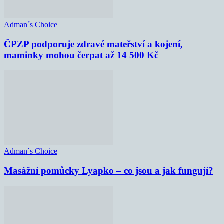
Adman´s Choice
ČPZP podporuje zdravé mateřství a kojení,
maminky mohou čerpat až 14 500 Kč
Adman´s Choice
Masážní pomůcky Lyapko – co jsou a jak fungují?