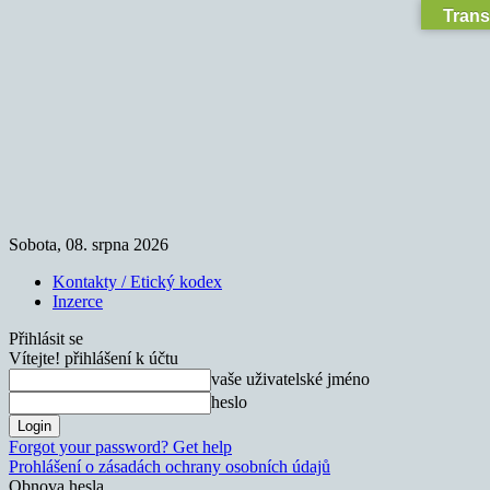
Trans
Sobota, 08. srpna 2026
Kontakty / Etický kodex
Inzerce
Přihlásit se
Vítejte! přihlášení k účtu
vaše uživatelské jméno
heslo
Forgot your password? Get help
Prohlášení o zásadách ochrany osobních údajů
Obnova hesla