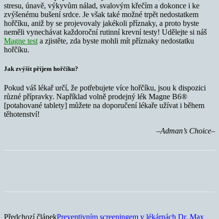
stresu, únavě, výkyvům nálad, svalovým křečím a dokonce i ke
zvýšenému bušení srdce. Je však také možné trpět nedostatkem
hořčíku, aniž by se projevovaly jakékoli příznaky, a proto byste
neměli vynechávat každoroční rutinní krevní testy! Udělejte si náš
Magne test
a zjistěte, zda byste mohli mít příznaky nedostatku
hořčíku.
Jak zvýšit příjem hořčíku?
Pokud váš lékař určí, že potřebujete více hořčíku, jsou k dispozici
různé přípravky. Například volně prodejný lék Magne B6®
[potahované tablety] můžete na doporučení lékaře užívat i během
těhotenství!
–Adman’s Choice–
Předchozí článek
Preventivním screeningem v lékárnách Dr. Max