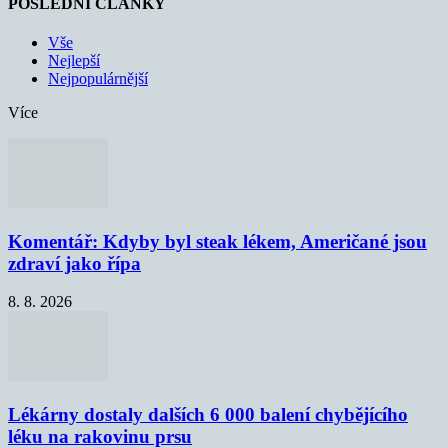
POSLEDNÍ ČLÁNKY
Vše
Nejlepší
Nejpopulárnější
Více
Komentář: Kdyby byl steak lékem, Američané jsou
zdraví jako řípa
8. 8. 2026
Lékárny dostaly dalších 6 000 balení chybějícího
léku na rakovinu prsu