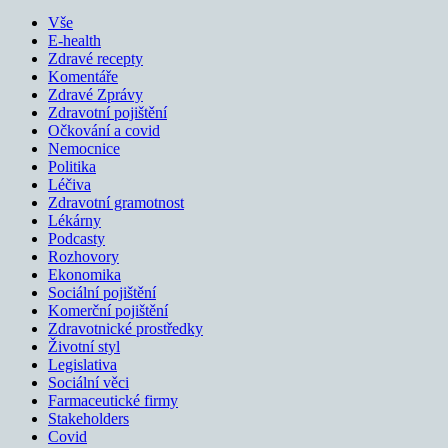
Vše
E-health
Zdravé recepty
Komentáře
Zdravé Zprávy
Zdravotní pojištění
Očkování a covid
Nemocnice
Politika
Léčiva
Zdravotní gramotnost
Lékárny
Podcasty
Rozhovory
Ekonomika
Sociální pojištění
Komerční pojištění
Zdravotnické prostředky
Životní styl
Legislativa
Sociální věci
Farmaceutické firmy
Stakeholders
Covid