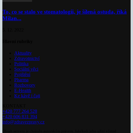
To, co se stalo ve stomatologii, je šílená ostuda, říká
Milan...
5. 12. 2022
Hlavní rubriky
Aktuality
Zdravotnictví
Politika
Sociální věci
Pojištění
Pharma
Rozhovory
E-Health
Ke kávě i čaji
KONTAKT
+420 777 264 528
+420 606 831 394
info@zdravezpravy.cz
Obsah serveru je chráněn autorským právem. Jakékoli jeho užití včetně