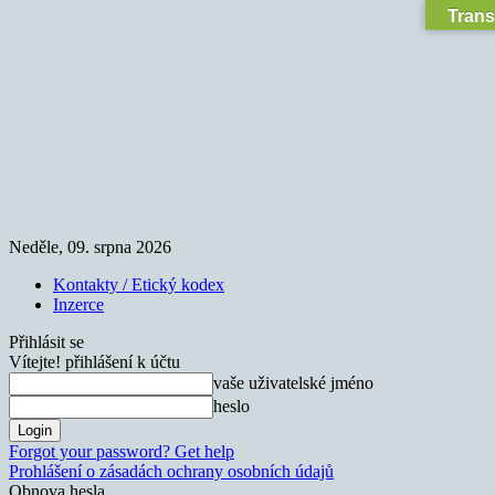
Trans
Neděle, 09. srpna 2026
Kontakty / Etický kodex
Inzerce
Přihlásit se
Vítejte! přihlášení k účtu
vaše uživatelské jméno
heslo
Forgot your password? Get help
Prohlášení o zásadách ochrany osobních údajů
Obnova hesla