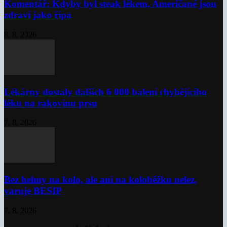
Komentář: Kdyby byl steak lékem, Američané jsou
zdraví jako řípa
8. 8. 2026
Lékárny dostaly dalších 6 000 balení chybějícího
léku na rakovinu prsu
7. 8. 2026
Bez helmy na kolo, ale ani na koloběžku nelez,
varuje BESIP
7. 8. 2026