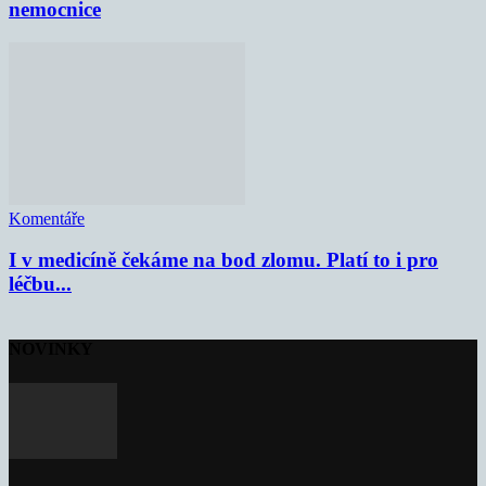
nemocnice
Komentáře
I v medicíně čekáme na bod zlomu. Platí to i pro
léčbu...
NOVINKY