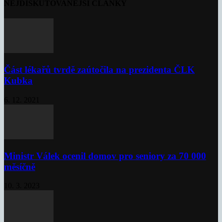
NEJDISKUTOVANĚJŠÍ ČLÁNKY
Část lékařů tvrdě zaútočila na prezidenta ČLK
Kubka
6. 12. 2021
Ministr Válek ocenil domov pro seniory za 70 000
měsíčně
10. 3. 2023