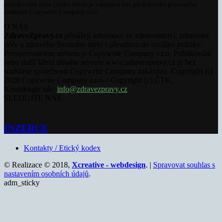
publikování nebo jiného šíření je zakázáno bez předchozího písemného
souhlasu Copywrite Company s.r.o.
O NÁS
ZdraveZpravy.cz
přinášejí informace ze zdravotnictví, zdravotní
péče a zdravého životního stylu s přesahem do sociální politiky.
Provozovatelem serveru je Copywrite Company s.r.o. Publikování
nebo další šíření obsahu serveru www.zdravezpravy.cz je bez
souhlasu společnosti Copywrite Company zakázáno. Copyright [c]
2020 Copywrite Company s.r.o. / Copyright [c] ČTK.
Kontaktujte nás:
info@zdravezpravy.cz
SLEDUJTE NÁS
INZERCE
Kontakty / Etický kodex
© Realizace © 2018,
Xcreative - webdesign
. |
Spravovat souhlas s
nastavením osobních údajů
.
adm_sticky