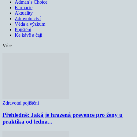
Adman´s Choice
Farmacie
Aktuality
Zdravotnictví
Věda a výzkum
Pojištění
Ke kávě a čaji
Více
Zdravotní pojištění
Přehledně: Jaká je hrazená prevence pro ženy u
praktika od ledna...