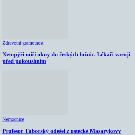
Zdravotní gramotnost
Netopýři míří okny do českých ložnic. Lékaři varují
před pokousáním
Nemocnice
Profesor Táborský odešel z ústecké Masarykovy