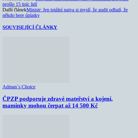
prošlo 15 tisíc lidí
Další článek
Ministr: Jen totální naiva si myslí, že audit odhalí, že
někdo bere úplatky
SOUVISEJÍCÍ ČLÁNKY
Adman´s Choice
ČPZP podporuje zdravé mateřství a kojení,
maminky mohou čerpat až 14 500 Kč