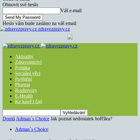
Obnovit své heslo
Váš e-mail
Heslo vám bude zasláno na váš email
zdravezpravy.cz
Aktuality
Zdravotnictví
Politika
Sociální věci
Pojištění
Pharma
Rozhovory
E-Health
Ke kávě i čaji
Domů
Adman´s Choice
Jak poznat nedostatek hořčíku?
Adman´s Choice