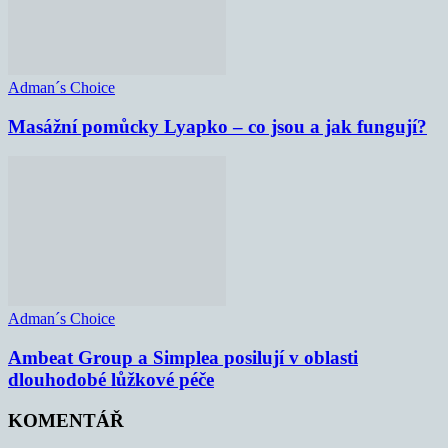
Adman´s Choice
Masážní pomůcky Lyapko – co jsou a jak fungují?
Adman´s Choice
Ambeat Group a Simplea posilují v oblasti
dlouhodobé lůžkové péče
KOMENTÁŘ