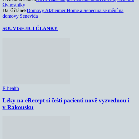
živnostníky
Další článek
Domovy Alzheimer Home a Senecura se mění na
domovy Senevida
SOUVISEJÍCÍ ČLÁNKY
E-health
Léky na eRecept si čeští pacienti nově vyzvednou i
v Rakousku