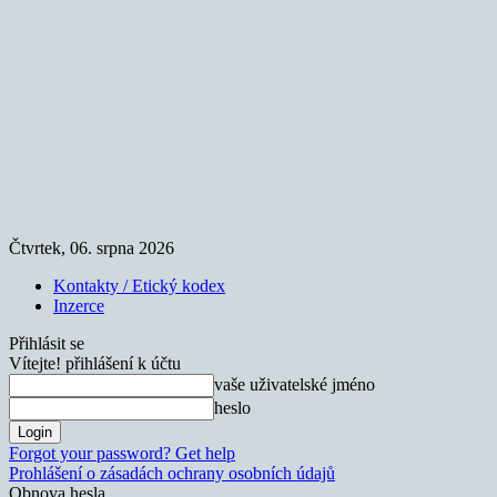
Čtvrtek, 06. srpna 2026
Kontakty / Etický kodex
Inzerce
Přihlásit se
Vítejte! přihlášení k účtu
vaše uživatelské jméno
heslo
Forgot your password? Get help
Prohlášení o zásadách ochrany osobních údajů
Obnova hesla