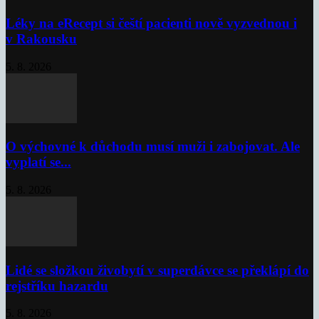
Léky na eRecept si čeští pacienti nově vyzvednou i
v Rakousku
5. 8. 2026
O výchovné k důchodu musí muži i zabojovat. Ale
vyplatí se...
5. 8. 2026
Lidé se složkou živobytí v superdávce se překlápí do
rejstříku hazardu
5. 8. 2026