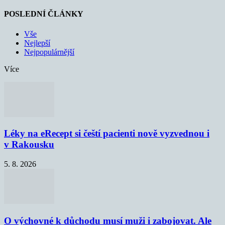
POSLEDNÍ ČLÁNKY
Vše
Nejlepší
Nejpopulárnější
Více
Léky na eRecept si čeští pacienti nově vyzvednou i
v Rakousku
5. 8. 2026
O výchovné k důchodu musí muži i zabojovat. Ale