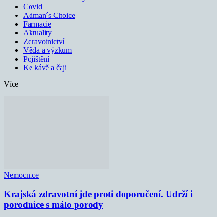
Covid
Adman´s Choice
Farmacie
Aktuality
Zdravotnictví
Věda a výzkum
Pojištění
Ke kávě a čaji
Více
Nemocnice
Krajská zdravotní jde proti doporučení. Udrží i
porodnice s málo porody