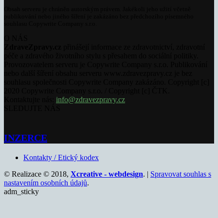
Obsah serveru je chráněn autorským právem. Jakékoli jeho užití včetně
publikování nebo jiného šíření je zakázáno bez předchozího písemného
souhlasu Copywrite Company s.r.o.
O NÁS
ZdraveZpravy.cz
přinášejí informace ze zdravotnictví, zdravotní
péče a zdravého životního stylu s přesahem do sociální politiky.
Provozovatelem serveru je Copywrite Company s.r.o. Publikování
nebo další šíření obsahu serveru www.zdravezpravy.cz je bez
souhlasu společnosti Copywrite Company zakázáno. Copyright [c]
2020 Copywrite Company s.r.o. / Copyright [c] ČTK.
Kontaktujte nás:
info@zdravezpravy.cz
SLEDUJTE NÁS
INZERCE
Kontakty / Etický kodex
© Realizace © 2018,
Xcreative - webdesign
. |
Spravovat souhlas s
nastavením osobních údajů
.
adm_sticky