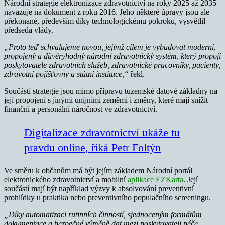
Národní strategie elektronizace zdravotnictví na roky 2025 až 2035
navazuje na dokument z roku 2016. Jeho některé úpravy jsou ale
překonané, především díky technologickému pokroku, vysvětlil
předseda vlády.
„Proto teď schvalujeme novou, jejímž cílem je vybudovat moderní,
propojený a důvěryhodný národní zdravotnický systém, který propojí
poskytovatele zdravotních služeb, zdravotnické pracovníky, pacienty,
zdravotní pojišťovny a státní instituce,“
řekl.
Součástí strategie jsou mimo přípravu tuzemské datové základny na
její propojení s jinými unijními zeměmi i změny, které mají snížit
finanční a personální náročnost ve zdravotnictví.
Digitalizace zdravotnictví ukáže tu
pravdu online, říká Petr Foltýn
Ve směru k občanům má být jejím základem Národní portál
elektronického zdravotnictví a mobilní
aplikace EZKarta
. Její
součástí mají být například výzvy k absolvování preventivní
prohlídky u praktika nebo preventivního populačního screeningu.
„Díky automatizaci rutinních činností, sjednoceným formátům
dokumentace a bezpečné výměně dat mezi poskytovateli péče,