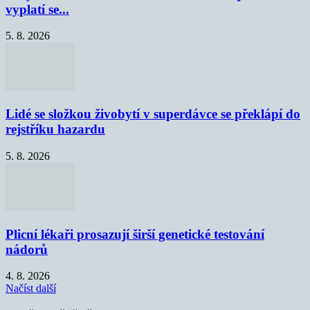
vyplatí se...
5. 8. 2026
Lidé se složkou živobytí v superdávce se překlápí do
rejstříku hazardu
5. 8. 2026
Plicní lékaři prosazují širší genetické testování
nádorů
4. 8. 2026
Načíst další