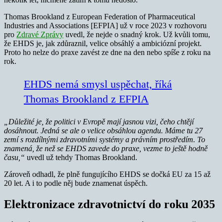
Thomas Brookland z European Federation of Pharmaceutical
Industries and Associations [EFPIA] už v roce 2023 v rozhovoru
pro
Zdravé Zprávy
uvedl, že nejde o snadný krok. Už kvůli tomu,
že EHDS je, jak zdůraznil, velice obsáhlý a ambiciózní projekt.
Proto ho nelze do praxe zavést ze dne na den nebo spíše z roku na
rok.
EHDS nemá smysl uspěchat, říká
Thomas Brookland z EFPIA
„Důležité je, že politici v Evropě mají jasnou vizi, čeho chtějí
dosáhnout. Jedná se ale o velice obsáhlou agendu. Máme tu 27
zemí s rozdílnými zdravotními systémy a právním prostředím. To
znamená, že než se EHDS zavede do praxe, vezme to ještě hodně
času,“
uvedl už tehdy Thomas Brookland.
Zároveň odhadl, že plně fungujícího EHDS se dočká EU za 15 až
20 let. A i to podle něj bude znamenat úspěch.
Elektronizace zdravotnictví do roku 2035