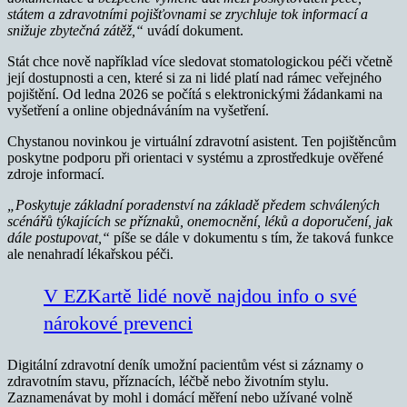
státem a zdravotními pojišťovnami se zrychluje tok informací a
snižuje zbytečná zátěž,“
uvádí dokument.
Stát chce nově například více sledovat stomatologickou péči včetně
její dostupnosti a cen, které si za ni lidé platí nad rámec veřejného
pojištění. Od ledna 2026 se počítá s elektronickými žádankami na
vyšetření a online objednáváním na vyšetření.
Chystanou novinkou je virtuální zdravotní asistent. Ten pojištěncům
poskytne podporu při orientaci v systému a zprostředkuje ověřené
zdroje informací.
„Poskytuje základní poradenství na základě předem schválených
scénářů týkajících se příznaků, onemocnění, léků a doporučení, jak
dále postupovat,“
píše se dále v dokumentu s tím, že taková funkce
ale nenahradí lékařskou péči.
V EZKartě lidé nově najdou info o své
nárokové prevenci
Digitální zdravotní deník umožní pacientům vést si záznamy o
zdravotním stavu, příznacích, léčbě nebo životním stylu.
Zaznamenávat by mohl i domácí měření nebo užívané volně