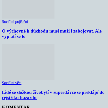
Sociální pojištění
O výchovné k důchodu musí muži i zabojovat. Ale
vyplatí se to
Sociální věci
Lidé se složkou živobytí v superdávce se překlápí do
rejstříku hazardu
KOMENTÁŘ