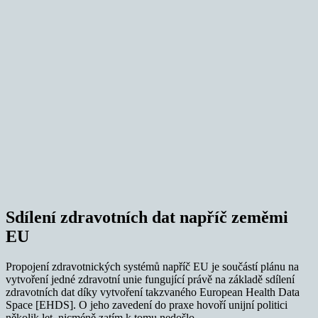
Sdílení zdravotních dat napříč zeměmi
EU
Propojení zdravotnických systémů napříč EU je součástí plánu na
vytvoření jedné zdravotní unie fungující právě na základě sdílení
zdravotních dat díky vytvoření takzvaného European Health Data
Space [EHDS]. O jeho zavedení do praxe hovoří unijní politici
několik let, nicméně zatím k tomu nedošlo.