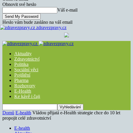
Obnovit své heslo
Váš e-mail
Heslo vám bude zasláno na váš email
zdravezpravy.cz
Aktuality
Zdravotnictví
Politika
Sociální věci
Pojištění
Pharma
Rozhovory
E-Health
Ke kávě i čaji
Domů
E-health
Vládou přijatá e-Health strategie chce do 10 let
propojit celé zdravotnictví
E-health