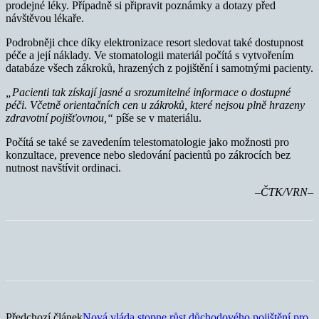
prodejné léky. Případně si připravit poznámky a dotazy před
návštěvou lékaře.
Podrobněji chce díky elektronizace resort sledovat také dostupnost
péče a její náklady. Ve stomatologii materiál počítá s vytvořením
databáze všech zákroků, hrazených z pojištění i samotnými pacienty.
„Pacienti tak získají jasné a srozumitelné informace o dostupné
péči. Včetně orientačních cen u zákroků, které nejsou plně hrazeny
zdravotní pojišťovnou,“
píše se v materiálu.
Počítá se také se zavedením telestomatologie jako možnosti pro
konzultace, prevence nebo sledování pacientů po zákrocích bez
nutnost navštívit ordinaci.
–ČTK/VRN–
Předchozí článek
Nová vláda stopne růst důchodového pojištění pro