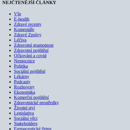
NEJČTENĚJŠÍ ČLÁNKY
Vše
E-health
Zdravé recepty
Komentáře
Zdravé Zprávy
Léčiva
Zdravotní gramotnost
Zdravotní pojištění
Očkování a covid
Nemocnice
Politika
Sociální pojištění
Lékárny
Podcasty
Rozhovory
Ekonomika
Komerční pojištění
Zdravotnické prostředky
Životní styl
Legislativa
Sociální věci
Stakeholders
Farmaceutické firmy