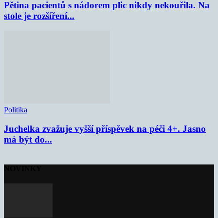
Pětina pacientů s nádorem plic nikdy nekouřila. Na
stole je rozšíření...
Politika
Juchelka zvažuje vyšší příspěvek na péči 4+. Jasno
má být do...
NOVINKY