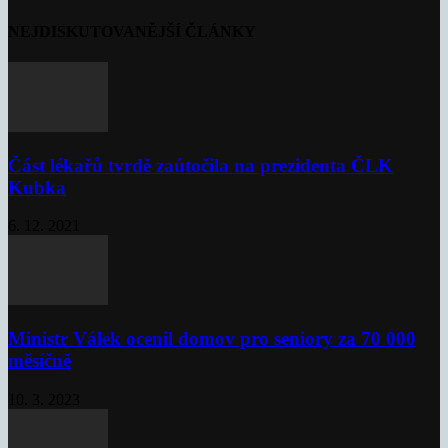
NEJDISKUTOVANĚJŠÍ ČLÁNKY
Část lékařů tvrdě zaútočila na prezidenta ČLK
Kubka
6. 12. 2021
Ministr Válek ocenil domov pro seniory za 70 000
měsíčně
10. 3. 2023