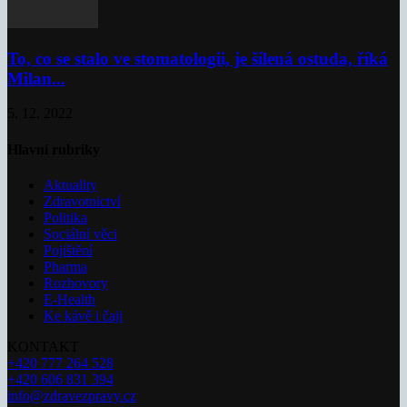
To, co se stalo ve stomatologii, je šílená ostuda, říká
Milan...
5. 12. 2022
Hlavní rubriky
Aktuality
Zdravotnictví
Politika
Sociální věci
Pojištění
Pharma
Rozhovory
E-Health
Ke kávě i čaji
KONTAKT
+420 777 264 528
+420 606 831 394
info@zdravezpravy.cz