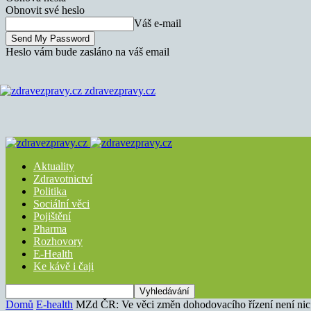
Obnovit své heslo
Váš e-mail
Heslo vám bude zasláno na váš email
zdravezpravy.cz
Aktuality
Zdravotnictví
Politika
Sociální věci
Pojištění
Pharma
Rozhovory
E-Health
Ke kávě i čaji
Domů
E-health
MZd ČR: Ve věci změn dohodovacího řízení není nic