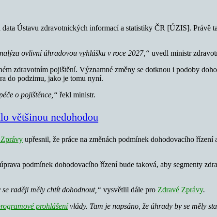
 data Ústavu zdravotnických informací a statistiky ČR [ÚZIS]. Právě t
nalýza ovlivní úhradovou vyhlášku v roce 2027,“
uvedl ministr zdravo
ném zdravotním pojištění. Významné změny se dotknou i podoby dohodo
ra do podzimu, jako je tomu nyní.
péče o pojištěnce,“
řekl ministr.
ilo většinou nedohodou
 Zprávy
upřesnil, že práce na změnách podmínek dohodovacího řízení a 
ná úprava podmínek dohodovacího řízení bude taková, aby segmenty zdra
se raději měly chtít dohodnout,“
vysvětlil dále pro
Zdravé Zprávy
.
rogramové prohlášení
vlády. Tam je napsáno, že úhrady by se měly s