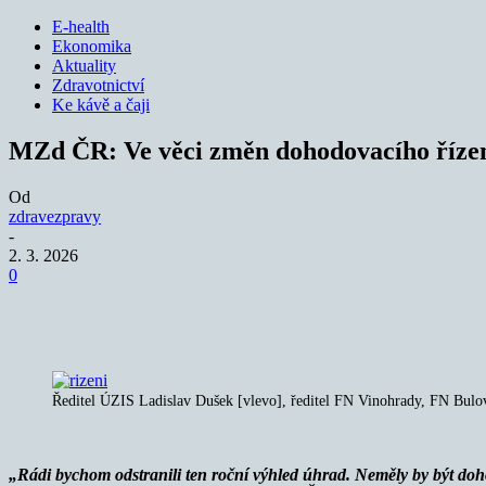
E-health
Ekonomika
Aktuality
Zdravotnictví
Ke kávě a čaji
MZd ČR: Ve věci změn dohodovacího řízen
Od
zdravezpravy
-
2. 3. 2026
0
Sdílet
Ředitel ÚZIS Ladislav Dušek [vlevo], ředitel FN Vinohrady, FN Bulo
„Rádi bychom odstranili ten roční výhled úhrad. Neměly by být doho