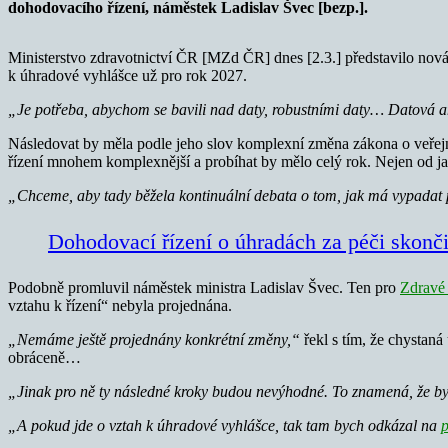
dohodovacího řízení, náměstek Ladislav Švec [bezp.].
Ministerstvo zdravotnictví ČR [MZd ČR] dnes [2.3.] představilo nová
k úhradové vyhlášce už pro rok 2027.
„
Je potřeba, abychom se bavili nad daty, robustními daty… Datová a
Následovat by měla podle jeho slov komplexní změna zákona o veřej
řízení mnohem komplexnější a probíhat by mělo celý rok. Nejen od ja
„Chceme, aby tady běžela kontinuální debata o tom, jak má vypadat 
Dohodovací řízení o úhradách za péči skonč
Podobně promluvil náměstek ministra Ladislav Švec. Ten pro
Zdravé
vztahu k řízení“ nebyla projednána.
„Nemáme ještě projednány konkrétní změny,“
řekl s tím, že chysta
obráceně…
„Jinak pro ně ty následné kroky budou nevýhodné. To znamená, že by 
„A pokud jde o vztah k úhradové vyhlášce, tak tam bych odkázal na
p