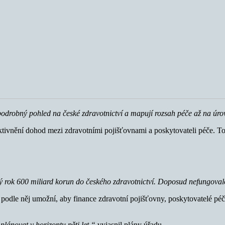
drobný pohled na české zdravotnictví a mapují rozsah péče až na úro
ktivnění dohod mezi zdravotními pojišťovnami a poskytovateli péče. To 
dý rok 600 miliard korun do českého zdravotnictví. Doposud nefungova
odle něj umožní, aby finance zdravotní pojišťovny, poskytovatelé péče
ánovat v horizontu pěti let,“
vyjasnil plány úřadu.