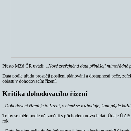
Přesto MZd ČR uvádí:
„Nově zveřejněná data přinášejí mimořádně po
Data podle úřadu prospějí posílení plánování a dostupnosti péče, zefe
oblastí v dohodovacím řízení.
Kritika dohodovacího řízení
„Dohodovací řízení je to řízení, v němž se rozhoduje, kam půjde kaž
To by se mělo podle něj změnit s příchodem nových dat. Údaje ÚZIS p
rok.
„Data by nám měla dodat informace k tomu, abychom mohli úhrady pl