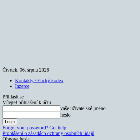
Čtvrtek, 06. srpna 2026
Kontakty / Etický kodex
Inzerce
Přihlásit se
Vítejte! přihlášení k účtu
vaše uživatelské jméno
heslo
Forgot your password? Get help
Prohlášení o zásadách ochrany osobních údajů
Obnova hesla