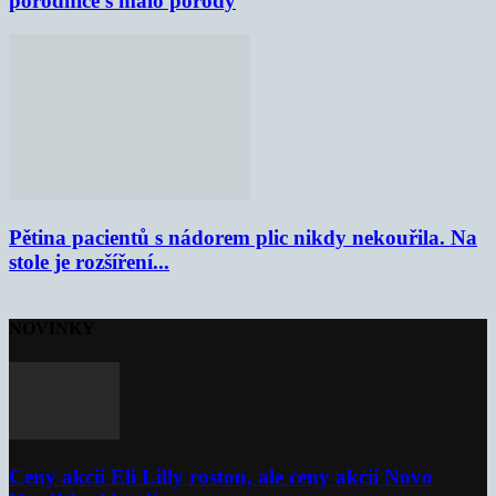
porodnice s málo porody
Pětina pacientů s nádorem plic nikdy nekouřila. Na
stole je rozšíření...
NOVINKY
Ceny akcií Eli Lilly rostou, ale ceny akcií Novo