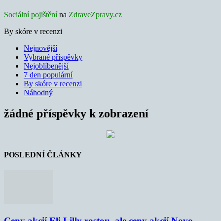
Sociální pojištění
na
ZdraveZpravy.cz
By skóre v recenzi
Nejnovější
Vybrané příspěvky
Nejoblíbenější
7 den populární
By skóre v recenzi
Náhodný
žádné příspěvky k zobrazení
POSLEDNÍ ČLÁNKY
Ceny akcií Eli Lilly rostou, ale ceny akcií Novo