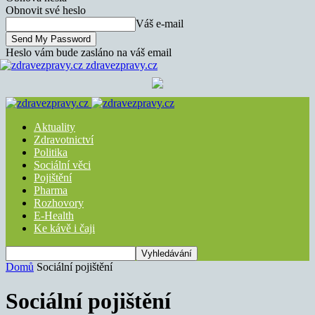
Obnovit své heslo
Váš e-mail
Heslo vám bude zasláno na váš email
zdravezpravy.cz
Aktuality
Zdravotnictví
Politika
Sociální věci
Pojištění
Pharma
Rozhovory
E-Health
Ke kávě i čaji
Domů
Sociální pojištění
Sociální pojištění