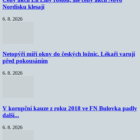
Nordisku klesají
6. 8. 2026
Netopýři míří okny do českých ložnic. Lékaři varují
před pokousáním
6. 8. 2026
V korupční kauze z roku 2018 ve FN Bulovka padly
další...
6. 8. 2026