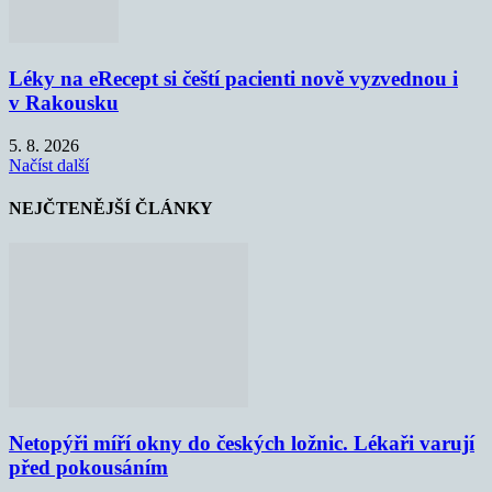
Léky na eRecept si čeští pacienti nově vyzvednou i
v Rakousku
5. 8. 2026
Načíst další
NEJČTENĚJŠÍ ČLÁNKY
Netopýři míří okny do českých ložnic. Lékaři varují
před pokousáním