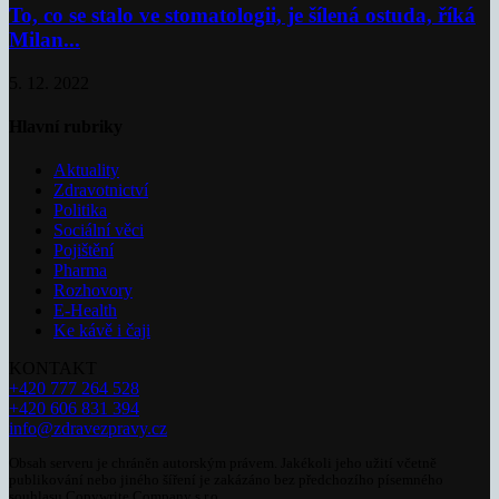
To, co se stalo ve stomatologii, je šílená ostuda, říká
Milan...
5. 12. 2022
Hlavní rubriky
Aktuality
Zdravotnictví
Politika
Sociální věci
Pojištění
Pharma
Rozhovory
E-Health
Ke kávě i čaji
KONTAKT
+420 777 264 528
+420 606 831 394
info@zdravezpravy.cz
Obsah serveru je chráněn autorským právem. Jakékoli jeho užití včetně
publikování nebo jiného šíření je zakázáno bez předchozího písemného
souhlasu Copywrite Company s.r.o.