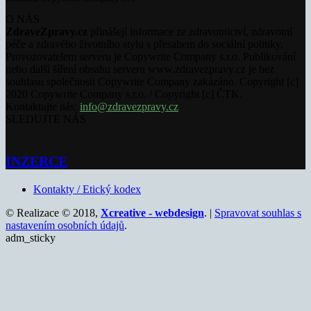
O NÁS
ZdraveZpravy.cz
přinášejí informace ze zdravotnictví, zdravotní
péče a zdravého životního stylu s přesahem do sociální politiky.
Provozovatelem serveru je Copywrite Company s.r.o. Publikování
nebo další šíření obsahu serveru www.zdravezpravy.cz je bez
souhlasu společnosti Copywrite Company zakázáno. Copyright [c]
2020 Copywrite Company s.r.o. / Copyright [c] ČTK.
Kontaktujte nás:
info@zdravezpravy.cz
SLEDUJTE NÁS
INZERCE
Kontakty / Etický kodex
© Realizace © 2018,
Xcreative - webdesign
. |
Spravovat souhlas s
nastavením osobních údajů
.
adm_sticky