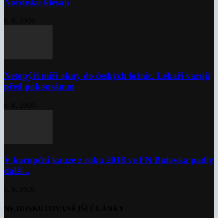
Nordisku klesají
6. 8. 2026
Netopýři míří okny do českých ložnic. Lékaři varují
před pokousáním
6. 8. 2026
V korupční kauze z roku 2018 ve FN Bulovka padly
další...
6. 8. 2026
NEJDISKUTOVANĚJŠÍ ČLÁNKY