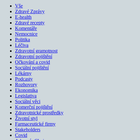
Vše
Zdravé Zprávy
E-health
Zdravé recepty
Komentáře
Nemocnice
Politika
Léčiva
Zdravotní gramotnost
Zdravotní pojištění
Očkování a covid
Sociální pojištění
Lékárny
Podcasty
Rozhovory
Ekonomika
Legislativa
Sociální věci
Komerční pojištění
Zdravotnické prostředky
Životní styl
Farmaceutické firmy
Stakeholders
Covid