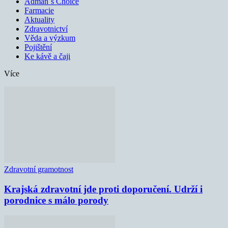
Adman´s Choice
Farmacie
Aktuality
Zdravotnictví
Věda a výzkum
Pojištění
Ke kávě a čaji
Více
Zdravotní gramotnost
Krajská zdravotní jde proti doporučení. Udrží i
porodnice s málo porody