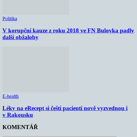
Politika
V korupční kauze z roku 2018 ve FN Bulovka padly
další obžaloby
E-health
Léky na eRecept si čeští pacienti nově vyzvednou i
v Rakousku
KOMENTÁŘ