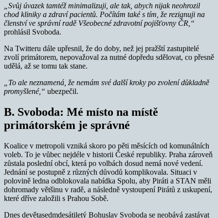
„Svůj úvazek tamtéž minimalizuji, ale tak, abych nijak neohrozil
chod kliniky a zdraví pacientů. Počítám také s tím, že rezignuji na
členství ve správní radě Všeobecné zdravotní pojišťovny ČR,“
prohlásil Svoboda.
Na Twitteru dále upřesnil, že do doby, než jej pražští zastupitelé
zvolí primátorem, nepovažoval za nutné dopředu sdělovat, co přesně
udělá, až se tomu tak stane.
„To ale neznamená, že nemám své další kroky po zvolení důkladně
promyšlené,“
ubezpečil.
B. Svoboda: Mé místo na místě
primátorském je správné
Koalice v metropoli vzniká skoro po pěti měsících od komunálních
voleb. To je vůbec nejdéle v historii České republiky. Praha zároveň
zůstala poslední obcí, která po volbách dosud nemá nové vedení.
Jednání se postupně z různých důvodů komplikovala. Situaci v
polovině ledna odblokovala nabídka Spolu, aby Piráti a STAN měli
dohromady většinu v radě, a následně vystoupení Pirátů z uskupení,
které dříve založili s Prahou Sobě.
Dnes devětasedmdesátiletý Bohuslav Svoboda se neobává zastávat