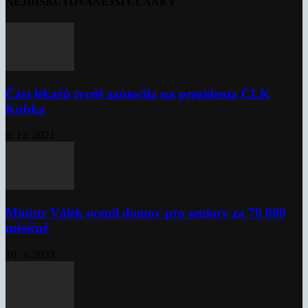
NEJDISKUTOVANĚJŠÍ ČLÁNKY
Část lékařů tvrdě zaútočila na prezidenta ČLK
Kubka
6. 12. 2021
Ministr Válek ocenil domov pro seniory za 70 000
měsíčně
10. 3. 2023