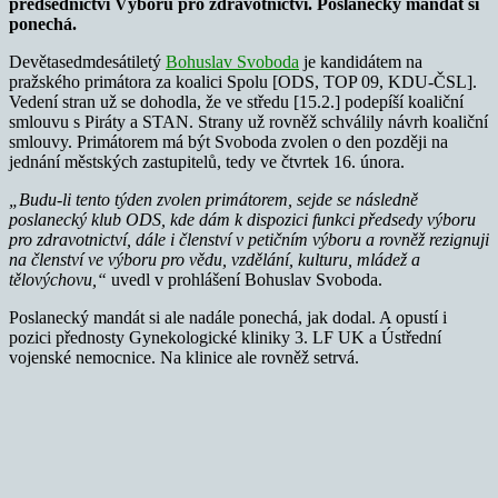
předsednictví Výboru pro zdravotnictví. Poslanecký mandát si
ponechá.
Devětasedmdesátiletý
Bohuslav Svoboda
je kandidátem na
pražského primátora za koalici Spolu [ODS, TOP 09, KDU-ČSL].
Vedení stran už se dohodla, že ve středu [15.2.] podepíší koaliční
smlouvu s Piráty a STAN. Strany už rovněž schválily návrh koaliční
smlouvy. Primátorem má být Svoboda zvolen o den později na
jednání městských zastupitelů, tedy ve čtvrtek 16. února.
„Budu-li tento týden zvolen primátorem, sejde se následně
poslanecký klub ODS, kde dám k dispozici funkci předsedy výboru
pro zdravotnictví, dále i členství v petičním výboru a rovněž rezignuji
na členství ve výboru pro vědu, vzdělání, kulturu, mládež a
tělovýchovu,“
uvedl v prohlášení Bohuslav Svoboda.
Poslanecký mandát si ale nadále ponechá, jak dodal. A opustí i
pozici přednosty Gynekologické kliniky 3. LF UK a Ústřední
vojenské nemocnice. Na klinice ale rovněž setrvá.