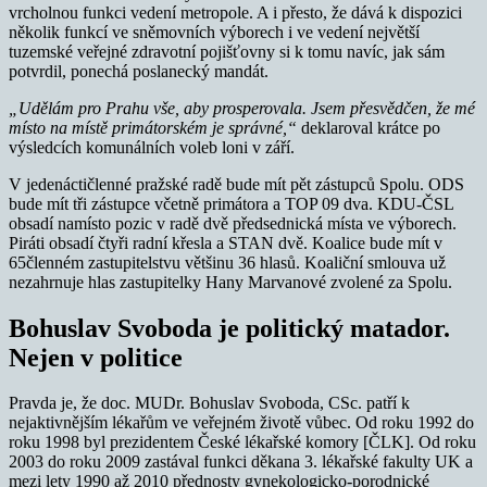
vrcholnou funkci vedení metropole. A i přesto, že dává k dispozici
několik funkcí ve sněmovních výborech i ve vedení největší
tuzemské veřejné zdravotní pojišťovny si k tomu navíc, jak sám
potvrdil, ponechá poslanecký mandát.
„Udělám pro Prahu vše, aby prosperovala. Jsem přesvědčen, že mé
místo na místě primátorském je správné,“
deklaroval krátce po
výsledcích komunálních voleb loni v září.
V jedenáctičlenné pražské radě bude mít pět zástupců Spolu. ODS
bude mít tři zástupce včetně primátora a TOP 09 dva. KDU-ČSL
obsadí namísto pozic v radě dvě předsednická místa ve výborech.
Piráti obsadí čtyři radní křesla a STAN dvě. Koalice bude mít v
65členném zastupitelstvu většinu 36 hlasů. Koaliční smlouva už
nezahrnuje hlas zastupitelky Hany Marvanové zvolené za Spolu.
Bohuslav Svoboda je politický matador.
Nejen v politice
Pravda je, že doc. MUDr. Bohuslav Svoboda, CSc. patří k
nejaktivnějším lékařům ve veřejném životě vůbec. Od roku 1992 do
roku 1998 byl prezidentem České lékařské komory [ČLK]. Od roku
2003 do roku 2009 zastával funkci děkana 3. lékařské fakulty UK a
mezi lety 1990 až 2010 přednosty gynekologicko-porodnické