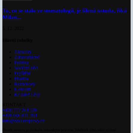
To, co se stalo ve stomatologii, je šílená ostuda, říká
Milan...
5. 12. 2022
Hlavní rubriky
Aktuality
Zdravotnictví
Politika
Sociální věci
Pojištění
Pharma
Rozhovory
E-Health
Ke kávě i čaji
KONTAKT
+420 777 264 528
+420 606 831 394
info@zdravezpravy.cz
Obsah serveru je chráněn autorským právem. Jakékoli jeho užití včetně