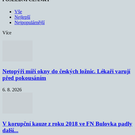
Vše
Nejlepší
Nejpopulárnější
Více
Netopýři míří okny do českých ložnic. Lékaři varují
před pokousáním
6. 8. 2026
V korupční kauze z roku 2018 ve FN Bulovka padly
další...