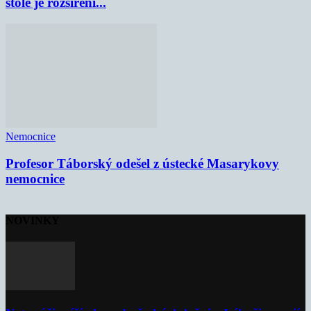
stole je rozšíření...
Nemocnice
Profesor Táborský odešel z ústecké Masarykovy
nemocnice
NOVINKY