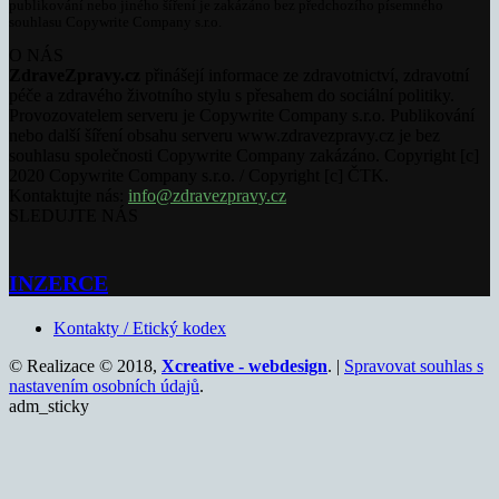
publikování nebo jiného šíření je zakázáno bez předchozího písemného
souhlasu Copywrite Company s.r.o.
O NÁS
ZdraveZpravy.cz
přinášejí informace ze zdravotnictví, zdravotní
péče a zdravého životního stylu s přesahem do sociální politiky.
Provozovatelem serveru je Copywrite Company s.r.o. Publikování
nebo další šíření obsahu serveru www.zdravezpravy.cz je bez
souhlasu společnosti Copywrite Company zakázáno. Copyright [c]
2020 Copywrite Company s.r.o. / Copyright [c] ČTK.
Kontaktujte nás:
info@zdravezpravy.cz
SLEDUJTE NÁS
INZERCE
Kontakty / Etický kodex
© Realizace © 2018,
Xcreative - webdesign
. |
Spravovat souhlas s
nastavením osobních údajů
.
adm_sticky