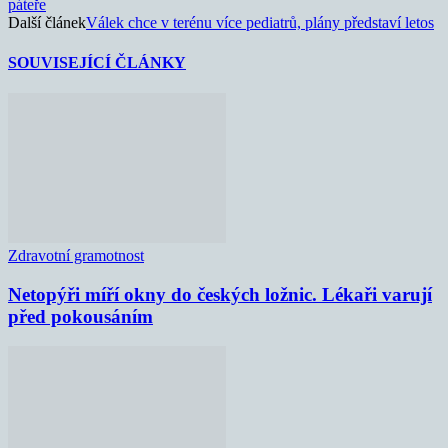
páteře
Další článek
Válek chce v terénu více pediatrů, plány představí letos
SOUVISEJÍCÍ ČLÁNKY
Zdravotní gramotnost
Netopýři míří okny do českých ložnic. Lékaři varují
před pokousáním