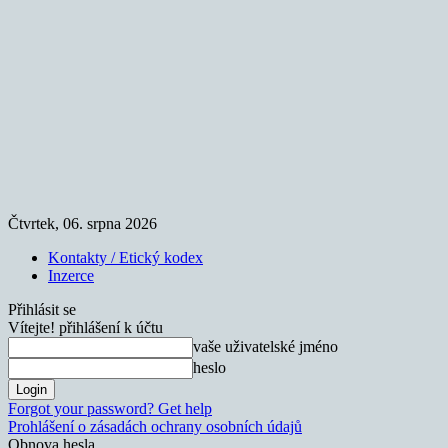
Čtvrtek, 06. srpna 2026
Kontakty / Etický kodex
Inzerce
Přihlásit se
Vítejte! přihlášení k účtu
vaše uživatelské jméno
heslo
Forgot your password? Get help
Prohlášení o zásadách ochrany osobních údajů
Obnova hesla