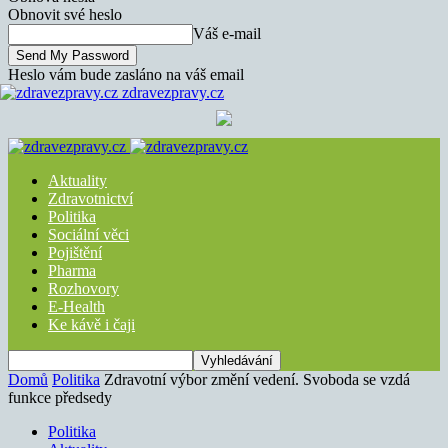
Obnovit své heslo
Váš e-mail
Heslo vám bude zasláno na váš email
zdravezpravy.cz
Aktuality
Zdravotnictví
Politika
Sociální věci
Pojištění
Pharma
Rozhovory
E-Health
Ke kávě i čaji
Domů
Politika
Zdravotní výbor změní vedení. Svoboda se vzdá
funkce předsedy
Politika