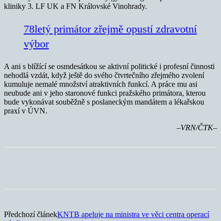
kliniky 3. LF UK a FN Královské Vinohrady.
78letý primátor zřejmě opustí zdravotní
výbor
A ani s blížící se osmdesátkou se aktivní politické i profesní činnosti
nehodlá vzdát, když ještě do svého čtvrtečního zřejmého zvolení
kumuluje nemalé množství atraktivních funkcí. A práce mu asi
neubude ani v jeho staronové funkci pražského primátora, kterou
bude vykonávat souběžně s poslaneckým mandátem a lékařskou
praxí v ÚVN.
–VRN/ČTK–
Předchozí článek
KNTB apeluje na ministra ve věci centra operací