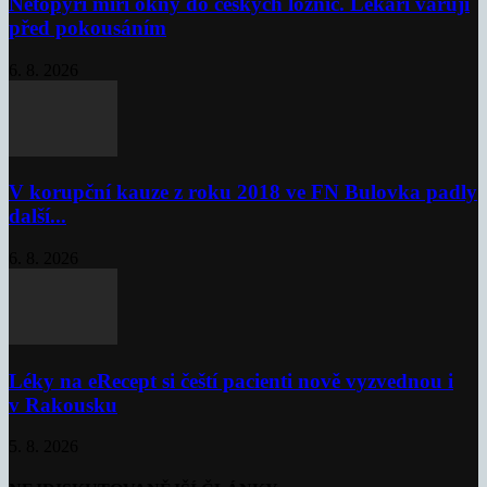
Netopýři míří okny do českých ložnic. Lékaři varují
před pokousáním
6. 8. 2026
V korupční kauze z roku 2018 ve FN Bulovka padly
další...
6. 8. 2026
Léky na eRecept si čeští pacienti nově vyzvednou i
v Rakousku
5. 8. 2026