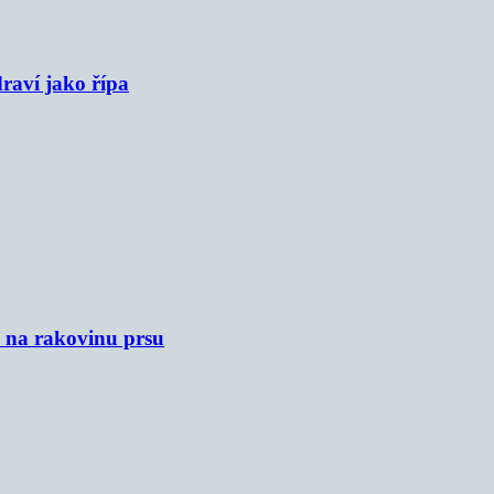
raví jako řípa
u na rakovinu prsu