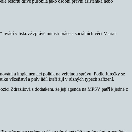
dle resortu dříve působila jako osobní právní asistentka nebo
,“
uvádí v tiskové zprávě ministr práce a sociálních věcí Marian
ánování a implementací politik na veřejnou správu. Podle Jurečky se
u vězeňství a práv lidí, kteří žijí v různých typech zařízení.
ozici Zdražilová s dodatkem, že její agenda na MPSV patří k jedné z
ch. Transformace systému péče o ohrožené děti, naplňování práva lidí s