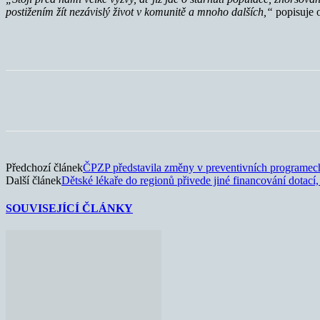
postižením žít nezávislý život v komunitě a mnoho dalších,“
popisuje 
Sdílet
Předchozí článek
ČPZP představila změny v preventivních programec
Další článek
Dětské lékaře do regionů přivede jiné financování dotací,
SOUVISEJÍCÍ ČLÁNKY