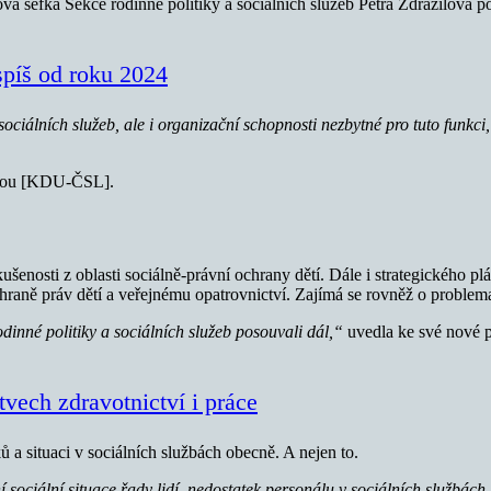
ová šéfka Sekce rodinné politiky a sociálních služeb Petra Zdražilová po
spíš od roku 2024
sociálních služeb, ale i organizační schopnosti nezbytné pro tuto funkci
vou
[KDU-ČSL].
šenosti z oblasti sociálně-právní ochrany dětí. Dále i strategického pl
raně práv dětí a veřejnému opatrovnictví. Zajímá se rovněž o problematik
inné politiky a sociálních služeb posouvali dál,“
uvedla ke své nové p
stvech zdravotnictví i práce
ů a situaci v sociálních službách obecně. A nejen to.
ní sociální situace řady lidí, nedostatek personálu v sociálních službá