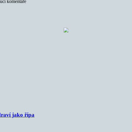
oucí komentáře
raví jako řípa