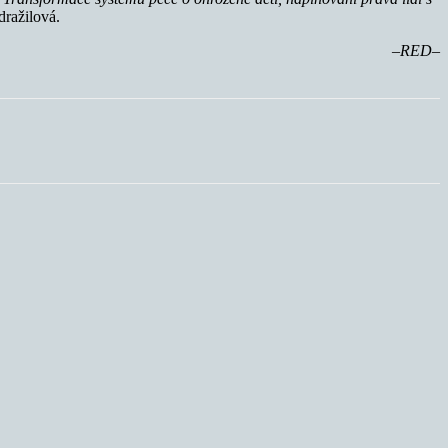
dražilová.
–RED–