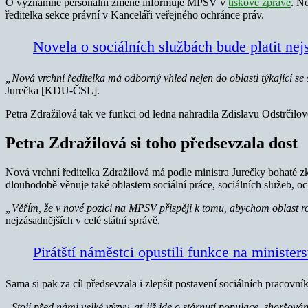
O významné personální změně informuje MPSV v
tiskové zprávě
. N
ředitelka sekce právní v Kanceláři veřejného ochránce práv.
Novela o sociálních službách bude platit nej
„Nová vrchní ředitelka má odborný vhled nejen do oblasti týkající se 
Jurečka [KDU-ČSL].
Petra Zdražilová tak ve funkci od ledna nahradila Zdislavu
Odstrčilo
Petra Zdražilová si toho předsevzala dost
Nová vrchní ředitelka Zdražilová má podle ministra Jurečky bohaté zku
dlouhodobě věnuje také oblastem sociální práce, sociálních služeb, och
„Věřím, že v nové pozici na MPSV přispěji k tomu, abychom oblast rod
nejzásadnějších v celé státní správě.
Pirátští náměstci opustili funkce na minister
Sama si pak za cíl předsevzala i zlepšit postavení sociálních pracovník
„Stojí před námi velké výzvy, ať již jde o stárnutí populace, zhoršová