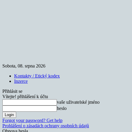
Sobota, 08. srpna 2026
Kontakty / Etický kodex
Inzerce
Přihlásit se
Vítejte! přihlášení k účtu
vaše uživatelské jméno
heslo
Forgot your password? Get help
Prohlášení o zásadách ochrany osobních údajů
Obnova hesla