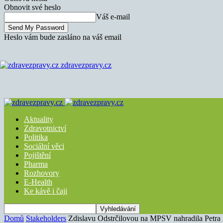
Obnovit své heslo
Váš e-mail
Heslo vám bude zasláno na váš email
zdravezpravy.cz
Aktuality
Zdravotnictví
Politika
Sociální věci
Pojištění
Pharma
Rozhovory
E-Health
Ke kávě i čaji
Domů
Stakeholders
Zdislavu Odstrčilovou na MPSV nahradila Petra 