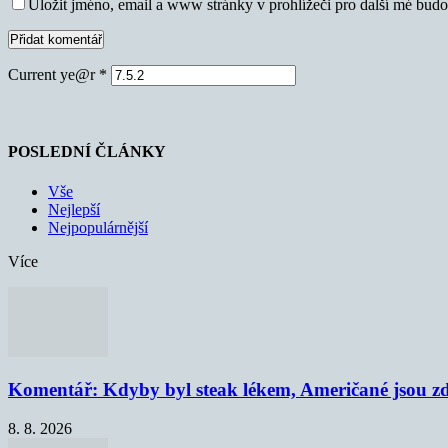
Uložit jméno, email a www stránky v prohlížeči pro další mé bud
Current ye@r
*
POSLEDNÍ ČLÁNKY
Vše
Nejlepší
Nejpopulárnější
Více
Komentář: Kdyby byl steak lékem, Američané jsou zd
8. 8. 2026