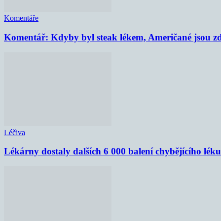
Komentáře
Komentář: Kdyby byl steak lékem, Američané jsou zd
Léčiva
Lékárny dostaly dalších 6 000 balení chybějícího lék