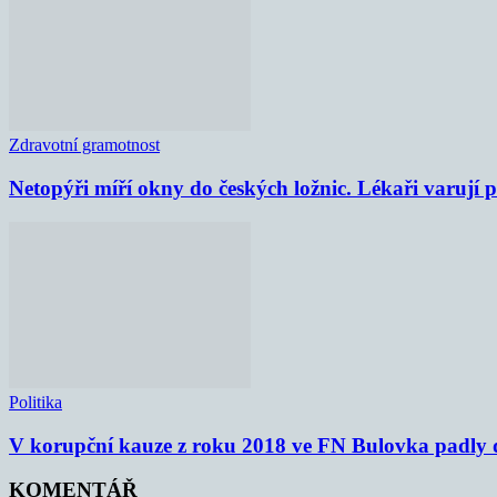
Zdravotní gramotnost
Netopýři míří okny do českých ložnic. Lékaři varují
Politika
V korupční kauze z roku 2018 ve FN Bulovka padly d
KOMENTÁŘ