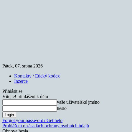
Pátek, 07. srpna 2026
Kontakty / Etický kodex
Inzerce
Přihlásit se
Vítejte! přihlášení k účtu
vaše uživatelské jméno
heslo
Forgot your password? Get help
Prohlášení o zásadách ochrany osobních údajů
Obnova hesla