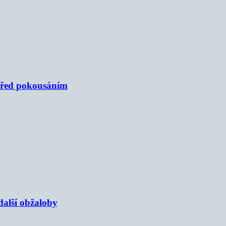
 před pokousáním
alší obžaloby