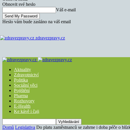
Obnovit své heslo
Váš e-mail
Heslo vám bude zasláno na váš email
zdravezpravy.cz
Aktuality
Zdravotnictví
Politika
Sociální věci
Pojištění
Pharma
Rozhovory
E-Health
Ke kávě i čaji
Domů
Legislativa
Do platu zaměstnanců se zahrne i doba péče o blí