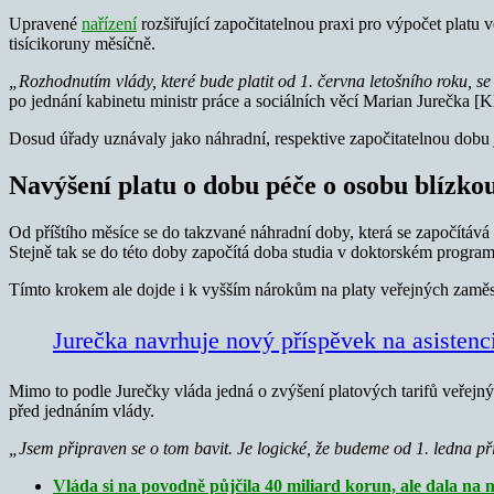
Upravené
nařízení
rozšiřující započitatelnou praxi pro výpočet platu
tisícikoruny měsíčně.
„Rozhodnutím vlády, které bude platit od 1. června letošního roku, s
po jednání kabinetu ministr práce a sociálních věcí Marian Jurečka
Dosud úřady uznávaly jako náhradní, respektive započitatelnou dobu jen
Navýšení platu o dobu péče o osobu blízko
Od příštího měsíce se do takzvané náhradní doby, která se započítává 
Stejně tak se do této doby započítá doba studia v doktorském progra
Tímto krokem ale dojde i k vyšším nárokům na platy veřejných zaměstn
Jurečka navrhuje nový příspěvek na asistenc
Mimo to podle Jurečky vláda jedná o zvýšení platových tarifů veřejný
před jednáním vlády.
„Jsem připraven se o tom bavit. Je logické, že budeme od 1. ledna pří
Vláda si na povodně půjčila 40 miliard korun, ale dala na ně