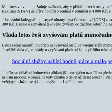
Ministerstvo vnitra požaduje uzákonit, aby v příštích letech rostly ta
Rakušan [STAN] už dříve hovořil o přidání v průměru o 4 000 Kč, z t
Jeho vládní kolegyně ministryně obrany Jana Černochová [ODS] zase n
300 Kč. Usiluje o schválení takového zvýšení do začátku letošního č
Vláda letos řeší zvyšování platů mimořádn
Letos začali ministři hovořit o navyšování platů ve veřejné sféře
Josef Středula zájem vlády o zvyšování platů od ledna příštího roku v
Sociální služby nabízí hodně práce a málo p
Jurečkovo ohlášení lednového přidání již tento týden označil za před
až osm procent. Nominálně tedy zhruba o devět až deset procent. Plat
veřejných služeb se týkalo navýšení o 1 400 korun.