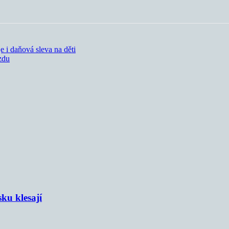
e i daňová sleva na děti
zdu
sku klesají