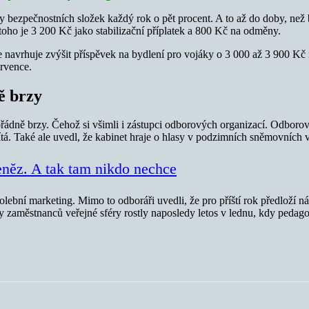
rify bezpečnostních složek každý rok o pět procent. A to až do doby, než
oho je 3 200 Kč jako stabilizační příplatek a 800 Kč na odměny.
avrhuje zvýšit příspěvek na bydlení pro vojáky o 3 000 až 3 900 Kč mě
ervence.
ě brzy
 mimořádně brzy. Čehož si všimli i zástupci odborových organizací. 
ítá. Také ale uvedl, že kabinet hraje o hlasy v podzimních sněmovních 
eněz. A tak tam nikdo nechce
volební marketing. Mimo to odboráři uvedli, že pro příští rok předloží
y zaměstnanců veřejné sféry rostly naposledy letos v lednu, kdy pedago