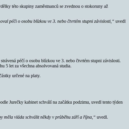
 Výdělky této skupiny zaměstnanců se zvednou o stokoruny až
oval péči o osobu blízkou ve 3. nebo čtvrtém stupni závislosti,“
uvedl
strávená péčí o osobu blízkou ve 3. nebo čtvrtém stupni závislosti.
u 5 let za všechna absolvovaná studia.
ástky určené na platy.
podle Jurečky kabinet schválí na začátku podzimu, uvedl tento týden
by měla vláda schválit někdy v průběhu září a října,“
uvedl.