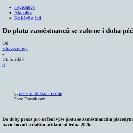
Legislativa
Aktuality
Ke kávě a čaji
Do platu zaměstnanců se zahrne i doba péč
Od
zdravezpravy
-
24. 5. 2025
0
Sdílet
Foto: Freepik.com
Do doby praxe pro určení výše platu se zaměstnancům placeným z 
navíc hovoří o dalším přidání od ledna 2026.