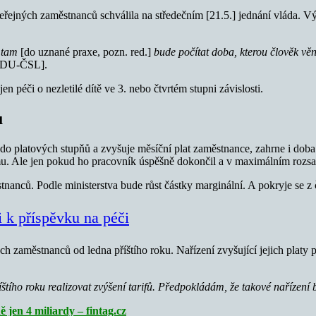
 veřejných zaměstnanců schválila na středečním [21.5.] jednání vláda.
e tam
[do uznané praxe, pozn. red.]
bude počítat doba, kterou člověk věn
 [KDU-ČSL].
 péči o nezletilé dítě ve 3. nebo čtvrtém stupni závislosti.
u
do platových stupňů a zvyšuje měsíční plat zaměstnance, zahrne i doba 
mu. Ale jen pokud ho pracovník úspěšně dokončil a v maximálním rozsah
anců. Podle ministerstva bude růst částky marginální. A pokryje se z č
i k příspěvku na péči
ch zaměstnanců od ledna příštího roku. Nařízení zvyšující jejich platy 
štího roku realizovat zvýšení tarifů. Předpokládám, že takové nařízení 
 jen 4 miliardy – fintag.cz