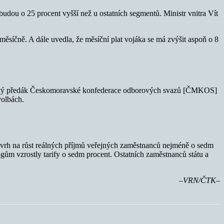
 budou o 25 procent vyšší než u ostatních segmentů. Ministr vnitra Vít
síčně. A dále uvedla, že měsíční plat vojáka se má zvýšit aspoň o 8
Odborový předák Českomoravské konfederace odborových svazů [ČMKOS]
volbách.
 návrh na růst reálných příjmů veřejných zaměstnanců nejméně o sedm
gům vzrostly tarify o sedm procent. Ostatních zaměstnanců státu a
–VRN/ČTK–