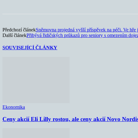
Sdílet
Předchozí článek
Sněmovna projedná vyšší příspěvek na péči. Ve hře j
Další článek
Přibývá řidičských průkazů pro seniory s omezením doje
SOUVISEJÍCÍ ČLÁNKY
Ekonomika
Ceny akcií Eli Lilly rostou, ale ceny akcií Novo Nordi