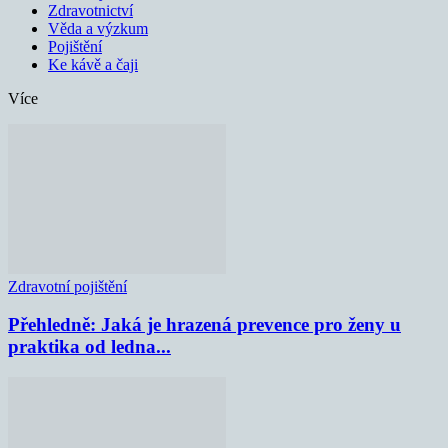
Zdravotnictví
Věda a výzkum
Pojištění
Ke kávě a čaji
Více
Zdravotní pojištění
Přehledně: Jaká je hrazená prevence pro ženy u
praktika od ledna...