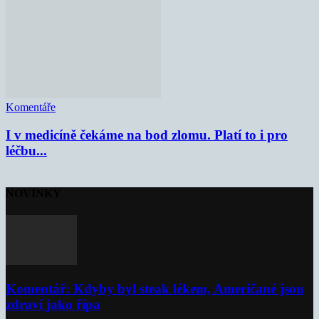
Komentáře
I v medicíně čekáme na bod zlomu. Platí to i pro
léčbu...
NOVINKY
Komentář: Kdyby byl steak lékem, Američané jsou
zdraví jako řípa