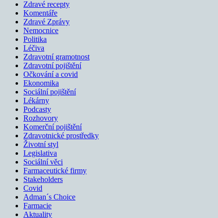
Zdravé recepty
Komentáře
Zdravé Zprávy
Nemocnice
Politika
Léčiva
Zdravotní gramotnost
Zdravotní pojištění
Očkování a covid
Ekonomika
Sociální pojištění
Lékárny
Podcasty
Rozhovory
Komerční pojištění
Zdravotnické prostředky
Životní styl
Legislativa
Sociální věci
Farmaceutické firmy
Stakeholders
Covid
Adman´s Choice
Farmacie
Aktuality