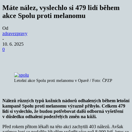
Máte nález, vyslechlo si 479 lidí během
akce Spolu proti melanomu
Od
zdravezpravy
-
10. 6. 2025
0
Letošní akce Spolu proti melanomu v Opavě / Foto: ČPZP
Nálezů různých typů kožních nádorů odhalených během letošní
kampaně Spolu proti melanomu výrazně přibylo. Celkem 479
lidí si vyslechlo, že budou potřebovat další odborná vyšetření
v důsledku odhalení podezřelých změn na kůži.
Před rokem přitom lékaři na této akci zachytili 403 nálezů. Avšak
zatímco loni se podařilo lékařům vyšetřit více než 8 000 lidí, letos se