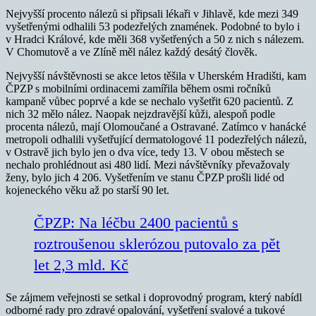
Nejvyšší procento nálezů si připsali lékaři v Jihlavě, kde mezi 349
vyšetřenými odhalili 53 podezřelých znamének. Podobné to bylo i
v Hradci Králové, kde měli 368 vyšetřených a 50 z nich s nálezem.
V Chomutově a ve Zlíně měl nález každý desátý člověk.
Nejvyšší návštěvnosti se akce letos těšila v Uherském Hradišti, kam
ČPZP s mobilními ordinacemi zamířila během osmi ročníků
kampaně vůbec poprvé a kde se nechalo vyšetřit 620 pacientů. Z
nich 32 mělo nález. Naopak nejzdravější kůži, alespoň podle
procenta nálezů, mají Olomoučané a Ostravané. Zatímco v hanácké
metropoli odhalili vyšetřující dermatologové 11 podezřelých nálezů,
v Ostravě jich bylo jen o dva více, tedy 13. V obou městech se
nechalo prohlédnout asi 480 lidí. Mezi návštěvníky převažovaly
ženy, bylo jich 4 206. Vyšetřením ve stanu ČPZP prošli lidé od
kojeneckého věku až po starší 90 let.
ČPZP: Na léčbu 2400 pacientů s
roztroušenou sklerózou putovalo za pět
let 2,3 mld. Kč
Se zájmem veřejnosti se setkal i doprovodný program, který nabídl
odborné rady pro zdravé opalování, vyšetření svalové a tukové