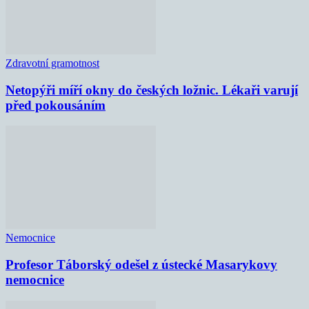
Zdravotní gramotnost
Netopýři míří okny do českých ložnic. Lékaři varují
před pokousáním
Nemocnice
Profesor Táborský odešel z ústecké Masarykovy
nemocnice