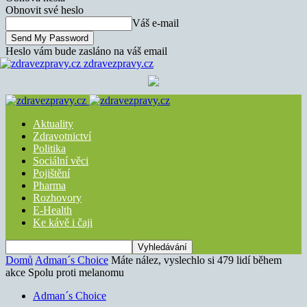
Obnovit své heslo
Váš e-mail
Heslo vám bude zasláno na váš email
zdravezpravy.cz
Aktuality
Zdravotnictví
Politika
Sociální věci
Pojištění
Pharma
Rozhovory
E-Health
Ke kávě i čaji
Domů
Adman´s Choice
Máte nález, vyslechlo si 479 lidí během
akce Spolu proti melanomu
Adman´s Choice