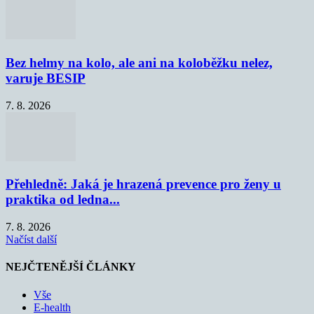
Bez helmy na kolo, ale ani na koloběžku nelez,
varuje BESIP
7. 8. 2026
Přehledně: Jaká je hrazená prevence pro ženy u
praktika od ledna...
7. 8. 2026
Načíst další
NEJČTENĚJŠÍ ČLÁNKY
Vše
E-health