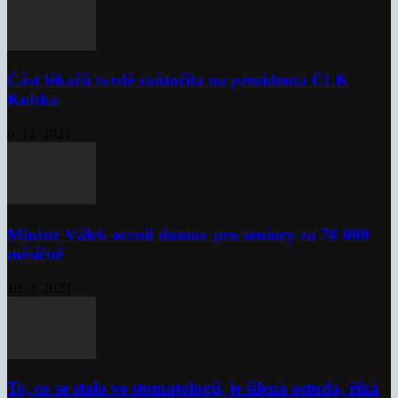
Část lékařů tvrdě zaútočila na prezidenta ČLK
Kubka
6. 12. 2021
Ministr Válek ocenil domov pro seniory za 70 000
měsíčně
10. 3. 2023
To, co se stalo ve stomatologii, je šílená ostuda, říká