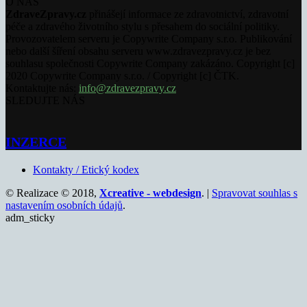
O NÁS
ZdraveZpravy.cz
přinášejí informace ze zdravotnictví, zdravotní
péče a zdravého životního stylu s přesahem do sociální politiky.
Provozovatelem serveru je Copywrite Company s.r.o. Publikování
nebo další šíření obsahu serveru www.zdravezpravy.cz je bez
souhlasu společnosti Copywrite Company zakázáno. Copyright [c]
2020 Copywrite Company s.r.o. / Copyright [c] ČTK.
Kontaktujte nás:
info@zdravezpravy.cz
SLEDUJTE NÁS
INZERCE
Kontakty / Etický kodex
© Realizace © 2018,
Xcreative - webdesign
. |
Spravovat souhlas s
nastavením osobních údajů
.
adm_sticky