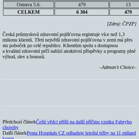
Ostrava 5.6.
479
13
CELKEM
6 304
479
[Zdroj: ČPZP]
Česká průmyslová zdravotní pojišťovna registruje více než 1,3
milionu klientů. Třetí největší zdravotní pojišťovna v zemi má přes
sto poboček po celé republice. Klientům spolu s dostupnou
a kvalitní zdravotní péčí nabízí atraktivní příspěvky a programy plné
výhod, slev a bonusů.
–Adman’s Choice–
Předchozí článek
Čeští vědci přišli na další příčinu vzniku Fabryho
choroby
Další článek
Penta Hospitals CZ odhaduje letošní tržby na 11 miliard
korun