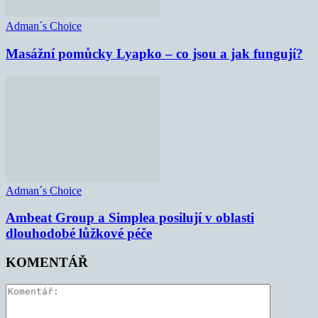
Adman´s Choice
Masážní pomůcky Lyapko – co jsou a jak fungují?
Adman´s Choice
Ambeat Group a Simplea posilují v oblasti
dlouhodobé lůžkové péče
KOMENTÁŘ