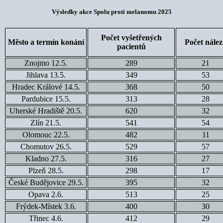
Výsledky akce Spolu proti melanomu 2025
Počet vyšetřených
Město a termín konání
Počet nále
pacientů
Znojmo 12.5.
289
21
Jihlava 13.5.
349
53
Hradec Králové 14.5.
368
50
Pardubice 15.5.
313
28
Uherské Hradiště 20.5.
620
32
Zlín 21.5.
541
54
Olomouc 22.5.
482
11
Chomutov 26.5.
529
57
Kladno 27.5.
316
27
Plzeň 28.5.
298
17
České Budějovice 29.5.
395
32
Opava 2.6.
513
25
Frýdek-Místek 3.6.
400
30
Třinec 4.6.
412
29