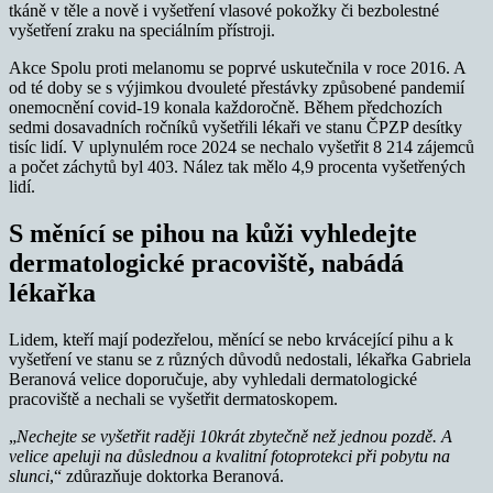
tkáně v těle a nově i vyšetření vlasové pokožky či bezbolestné
vyšetření zraku na speciálním přístroji.
Akce Spolu proti melanomu se poprvé uskutečnila v roce 2016. A
od té doby se s výjimkou dvouleté přestávky způsobené pandemií
onemocnění covid-19 konala každoročně. Během předchozích
sedmi dosavadních ročníků vyšetřili lékaři ve stanu ČPZP desítky
tisíc lidí. V uplynulém roce 2024 se nechalo vyšetřit 8 214 zájemců
a počet záchytů byl 403. Nález tak mělo 4,9 procenta vyšetřených
lidí.
S měnící se pihou na kůži vyhledejte
dermatologické pracoviště, nabádá
lékařka
Lidem, kteří mají podezřelou, měnící se nebo krvácející pihu a k
vyšetření ve stanu se z různých důvodů nedostali, lékařka Gabriela
Beranová velice doporučuje, aby vyhledali dermatologické
pracoviště a nechali se vyšetřit dermatoskopem.
„
Nechejte se vyšetřit raději 10krát zbytečně než jednou pozdě. A
velice apeluji na důslednou a kvalitní fotoprotekci při pobytu na
slunci
,“ zdůrazňuje doktorka Beranová.