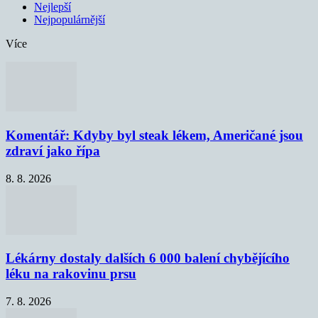
Nejlepší
Nejpopulárnější
Více
Komentář: Kdyby byl steak lékem, Američané jsou
zdraví jako řípa
8. 8. 2026
Lékárny dostaly dalších 6 000 balení chybějícího
léku na rakovinu prsu
7. 8. 2026