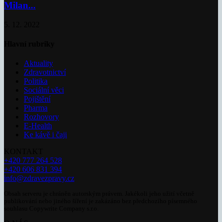
Milan...
5. 12. 2022
Hlavní rubriky
Aktuality
Zdravotnictví
Politika
Sociální věci
Pojištění
Pharma
Rozhovory
E-Health
Ke kávě i čaji
KONTAKT
+420 777 264 528
+420 606 831 394
info@zdravezpravy.cz
Obsah serveru je chráněn autorským právem. Jakékoli jeho užití včetně
publikování nebo jiného šíření je zakázáno bez předchozího písemného
souhlasu Copywrite Company s.r.o.