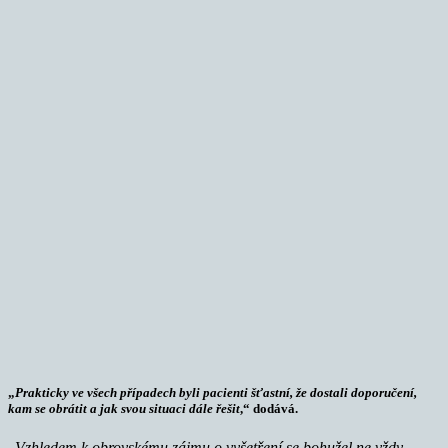
„
Prakticky ve všech případech byli pacienti šťastní, že dostali doporučení,
kam se obrátit a jak svou situaci dále řešit
,“ dodává.
„
Vzhledem k obrovskému zájmu o
vyšetření se bohužel ne vždy