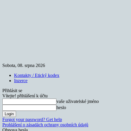
Sobota, 08. srpna 2026
Kontakty / Etický kodex
Inzerce
Přihlásit se
Vítejte! přihlášení k účtu
vaše uživatelské jméno
heslo
Forgot your password? Get help
Prohlášení o zásadách ochrany osobních údajů
Obnova hesla