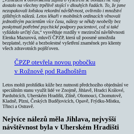
dostalo na všechny trpělivě stojící v dlouhých řadách. To, že jsme
nezopakovali loňskou rekordní návštěvnost, ovlivnilo i množství
zjištěných nálezů. Letos lékaři v mobilních ordinacích věnovali
jednotlivým pacientům více času, nálezy se někdy neobešly bez
poskytnutí potřebné psychické podpory pacientovi, což si také
vyžádalo určitý čas
,“ vysvětluje rozdíly v meziroční návštěvnosti
Elenka Mazurová, mluvčí ČPZP, která už poosmé umožnila
bezplatné, rychlé a bezbolestné vyšetření znamének pro klienty
všech zdravotních pojišťoven.
ČPZP otevřela novou pobočku
v Rožnově pod Radhoštěm
Letos mohli prohlídku kůže bez nutnosti předchozího objednání ve
speciálním stanu využít lidé ve Znojmě, Jihlavě, Hradci Králové,
Pardubicích, Uherském Hradišti, Zlíně, Olomouci, Chomutově,
Kladně, Plzni, Českých Budějovicích, Opavě, Frýdku-Místku,
Třinci a Ostravě.
Nejvíce nálezů měla Jihlava, nejvyšší
návštěvnost byla v Uherském Hradišti