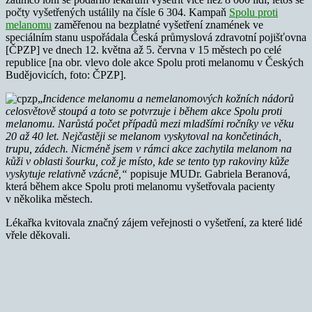
počty vyšetřených ustálily na čísle 6 304. Kampaň
Spolu proti
melanomu
zaměřenou na bezplatné vyšetření znamének ve
speciálním stanu uspořádala Česká průmyslová zdravotní pojišťovna
[ČPZP] ve dnech 12. května až 5. června v 15 městech po celé
republice [na obr. vlevo dole akce Spolu proti melanomu v Českých
Budějovicích, foto: ČPZP].
„
Incidence melanomu a nemelanomových kožních nádorů
celosvětově stoupá a toto se potvrzuje i během akce Spolu proti
melanomu. Narůstá počet případů mezi mladšími ročníky ve věku
20 až 40 let. Nejčastěji se melanom vyskytoval na končetinách,
trupu, zádech. Nicméně jsem v rámci akce zachytila melanom na
kůži v oblasti šourku, což je místo, kde se tento typ rakoviny kůže
vyskytuje relativně vzácně,“
popisuje MUDr. Gabriela Beranová,
která během akce Spolu proti melanomu vyšetřovala pacienty
v několika městech.
Lékařka kvitovala značný zájem veřejnosti o vyšetření, za které lidé
vřele děkovali.