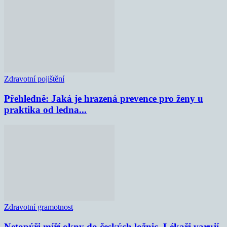
Zdravotní pojištění
Přehledně: Jaká je hrazená prevence pro ženy u
praktika od ledna...
Zdravotní gramotnost
Netopýři míří okny do českých ložnic. Lékaři varují