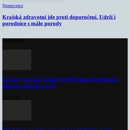
Nemocnice
Krajská zdravotní jde proti doporučení. Udrží i
porodnice s málo porody
NOVINKY
Lékárny dostaly dalších 6 000 balení chybějícího
léku na rakovinu prsu
7. 8. 2026
Bez helmy na kolo, ale ani na koloběžku nelez,