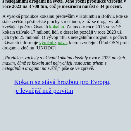
s nelegálními drogami na světě. Jeho roční produkce vzrostla v
roce 2023 na 3 708 tun, což je meziroční nárůst o 34 procent.
A vysoká produkce kokainu především v Kolumbii a Bolívii, kde se
stále zvětšují pěstitelské plochy s rostlinou, z níž se droga vyrábí,
zvyšuje i počty uživatelů
kokainu
. Zatímco v roce 2013 ve světě
kokain užívalo 17 milionů lidí, o deset let později v roce 2023 už
jich bylo 25 milionů. O vývoji trhu s nelegálními drogami a počtech
uživatelů informuje
výroční zpráva
, kterou zveřejnil Úřad OSN proti
drogám a zločinu [UNODC].
„Produkce, záchyty a užívání kokainu dosáhly v roce 2023 nových
maxim, čímž se kokain stal nejrychleji rostoucím trhem s
nelegálními drogami na světě,“
píše se ve zprávě.
Kokain se stává hrozbou pro Evropu,
je levnější než pervitin