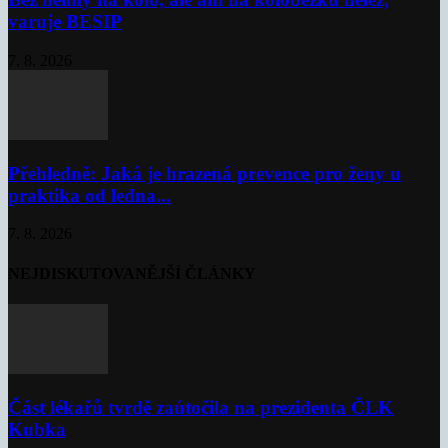
varuje BESIP
7. 8. 2026
Přehledně: Jaká je hrazená prevence pro ženy u
praktika od ledna...
7. 8. 2026
NEJDISKUTOVANĚJŠÍ ČLÁNKY
Část lékařů tvrdě zaútočila na prezidenta ČLK
Kubka