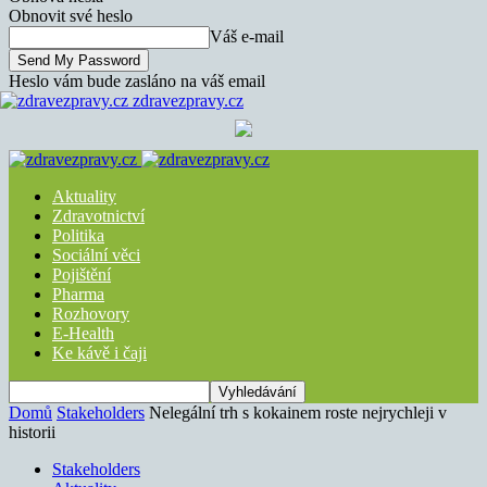
Obnovit své heslo
Váš e-mail
Heslo vám bude zasláno na váš email
zdravezpravy.cz
Aktuality
Zdravotnictví
Politika
Sociální věci
Pojištění
Pharma
Rozhovory
E-Health
Ke kávě i čaji
Domů
Stakeholders
Nelegální trh s kokainem roste nejrychleji v
historii
Stakeholders