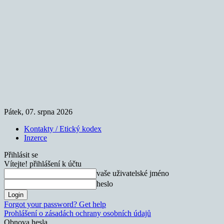
Pátek, 07. srpna 2026
Kontakty / Etický kodex
Inzerce
Přihlásit se
Vítejte! přihlášení k účtu
vaše uživatelské jméno
heslo
Forgot your password? Get help
Prohlášení o zásadách ochrany osobních údajů
Obnova hesla