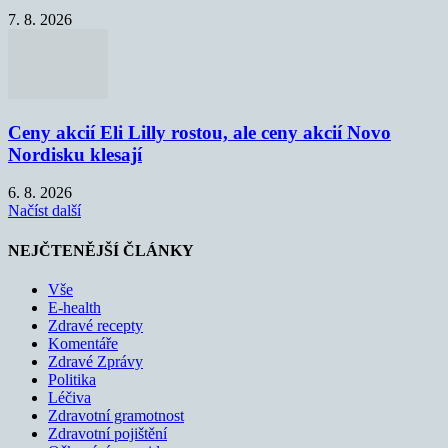
7. 8. 2026
Ceny akcií Eli Lilly rostou, ale ceny akcií Novo
Nordisku klesají
6. 8. 2026
Načíst další
NEJČTENĚJŠÍ ČLÁNKY
Vše
E-health
Zdravé recepty
Komentáře
Zdravé Zprávy
Politika
Léčiva
Zdravotní gramotnost
Zdravotní pojištění