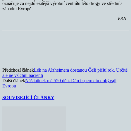
označuje za nejdůležitější výrobní centrálu této drogy ve střední a
západní Evropě.
–VRN–
Předchozí článek
Lék na Alzheimera dostanou Češi příští rok. Určitě
ale ne všichni pacienti
Další článek
Náš tatínek má 550 dětí. Dárci spermatu dobývají
Evropu
SOUVISEJÍCÍ ČLÁNKY