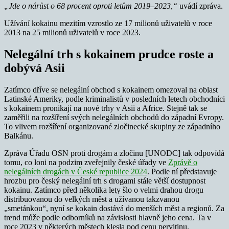
„Jde o nárůst o 68 procent oproti letům 2019–2023,“
uvádí zpráva.
Užívání kokainu mezitím vzrostlo ze 17 milionů uživatelů v roce
2013 na 25 milionů uživatelů v roce 2023.
Nelegální trh s kokainem prudce roste a
dobývá Asii
Zatímco dříve se nelegální obchod s kokainem omezoval na oblast
Latinské Ameriky, podle kriminalistů v posledních letech obchodníci
s kokainem pronikají na nové trhy v Asii a Africe. Stejně tak se
zaměřili na rozšíření svých nelegálních obchodů do západní Evropy.
To vlivem rozšíření organizované zločinecké skupiny ze západního
Balkánu.
Zpráva Úřadu OSN proti drogám a zločinu [UNODC] tak odpovídá
tomu, co loni na podzim zveřejnily české úřady ve
Zprávě o
nelegálních drogách v České republice 2024
. Podle ní představuje
hrozbu pro český nelegální trh s drogami stále větší dostupnost
kokainu. Zatímco před několika lety šlo o velmi drahou drogu
distribuovanou do velkých měst a užívanou takzvanou
„smetánkou“, nyní se kokain dostává do menších měst a regionů. Za
trend může podle odborníků na závislosti hlavně jeho cena. Ta v
roce 2023 v některých městech klesla pod cenu pervitinu.