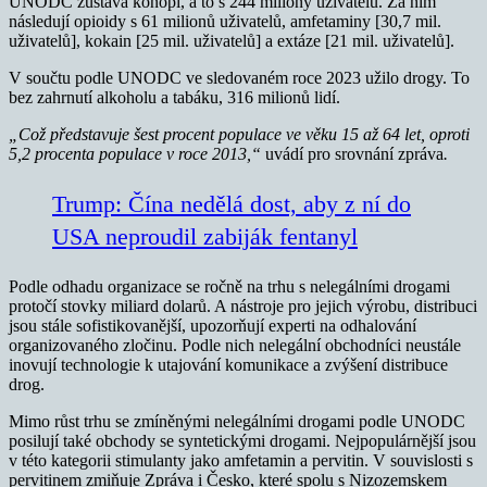
UNODC zůstává konopí, a to s 244 miliony uživatelů. Za ním
následují opioidy s 61 milionů uživatelů, amfetaminy [30,7 mil.
uživatelů], kokain [25 mil. uživatelů] a extáze [21 mil. uživatelů].
V součtu podle UNODC ve sledovaném roce 2023 užilo drogy. To
bez zahrnutí alkoholu a tabáku, 316 milionů lidí.
„Což představuje šest procent populace ve věku 15 až 64 let, oproti
5,2 procenta populace v roce 2013,“
uvádí pro srovnání zpráva
.
Trump: Čína nedělá dost, aby z ní do
USA neproudil zabiják fentanyl
Podle odhadu organizace se ročně na trhu s nelegálními drogami
protočí stovky miliard dolarů. A nástroje pro jejich výrobu, distribuci
jsou stále sofistikovanější, upozorňují experti na odhalování
organizovaného zločinu. Podle nich nelegální obchodníci neustále
inovují technologie k utajování komunikace a zvýšení distribuce
drog.
Mimo růst trhu se zmíněnými nelegálními drogami podle UNODC
posilují také obchody se syntetickými drogami. Nejpopulárnější jsou
v této kategorii stimulanty jako amfetamin a pervitin. V souvislosti s
pervitinem zmiňuje Zpráva i Česko, které spolu s Nizozemskem