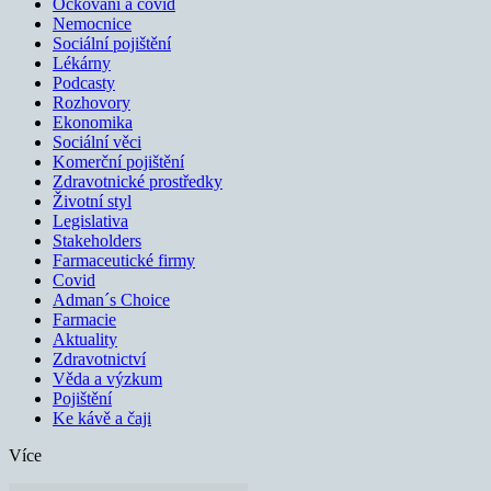
Očkování a covid
Nemocnice
Sociální pojištění
Lékárny
Podcasty
Rozhovory
Ekonomika
Sociální věci
Komerční pojištění
Zdravotnické prostředky
Životní styl
Legislativa
Stakeholders
Farmaceutické firmy
Covid
Adman´s Choice
Farmacie
Aktuality
Zdravotnictví
Věda a výzkum
Pojištění
Ke kávě a čaji
Více