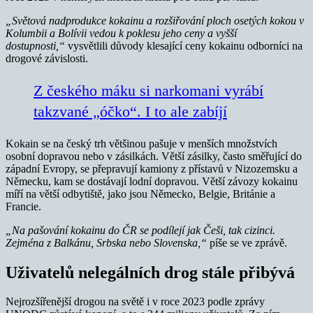
„Světová nadprodukce kokainu a rozšiřování ploch osetých kokou v
Kolumbii a Bolívii vedou k poklesu jeho ceny a vyšší
dostupnosti,“
vysvětlili důvody klesající ceny kokainu odborníci na
drogové závislosti.
Z českého máku si narkomani vyrábí
takzvané „óčko“. I to ale zabíjí
Kokain se na český trh většinou pašuje v menších množstvích
osobní dopravou nebo v zásilkách. Větší zásilky, často směřující do
západní Evropy, se přepravují kamiony z přístavů v Nizozemsku a
Německu, kam se dostávají lodní dopravou. Větší závozy kokainu
míří na větší odbytiště, jako jsou Německo, Belgie, Británie a
Francie.
„Na pašování kokainu do ČR se podílejí jak Češi, tak cizinci.
Zejména z Balkánu, Srbska nebo Slovenska,“
píše se ve zprávě.
Uživatelů nelegálních drog stále přibývá
Nejrozšířenější drogou na světě i v roce 2023 podle zprávy