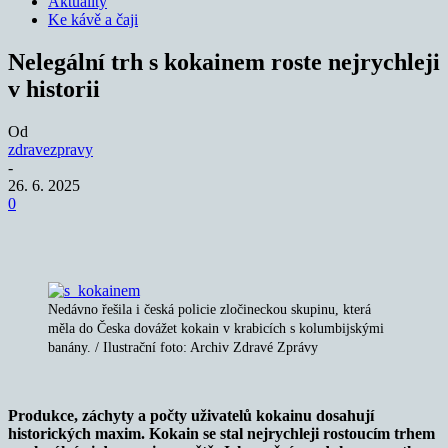
Aktuality
Ke kávě a čaji
Nelegální trh s kokainem roste nejrychleji
v historii
Od
zdravezpravy
-
26. 6. 2025
0
Nedávno řešila i česká policie zločineckou skupinu, která
měla do Česka dovážet kokain v krabicích s kolumbijskými
banány. / Ilustrační foto: Archiv Zdravé Zprávy
Produkce, záchyty a počty uživatelů kokainu dosahují
historických maxim. Kokain se stal nejrychleji rostoucím trhem