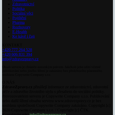
Zdravotnictví
Politika
Sociální věci
Pojištění
Pharma
Rozhovory
E-Health
Ke kávě i čaji
KONTAKT
+420 777 264 528
+420 606 831 394
info@zdravezpravy.cz
Obsah serveru je chráněn autorským právem. Jakékoli jeho užití včetně
publikování nebo jiného šíření je zakázáno bez předchozího písemného
souhlasu Copywrite Company s.r.o.
O NÁS
ZdraveZpravy.cz
přinášejí informace ze zdravotnictví, zdravotní
péče a zdravého životního stylu s přesahem do sociální politiky.
Provozovatelem serveru je Copywrite Company s.r.o. Publikování
nebo další šíření obsahu serveru www.zdravezpravy.cz je bez
souhlasu společnosti Copywrite Company zakázáno. Copyright [c]
2020 Copywrite Company s.r.o. / Copyright [c] ČTK.
Kontaktujte nás:
info@zdravezpravy.cz