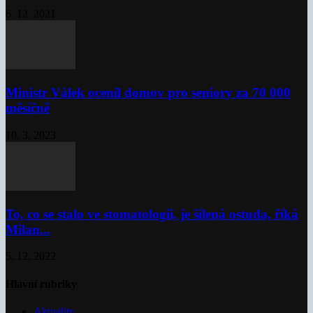
6. 12. 2021
Ministr Válek ocenil domov pro seniory za 70 000
měsíčně
10. 3. 2023
To, co se stalo ve stomatologii, je šílená ostuda, říká
Milan...
5. 12. 2022
Hlavní rubriky
Aktuality