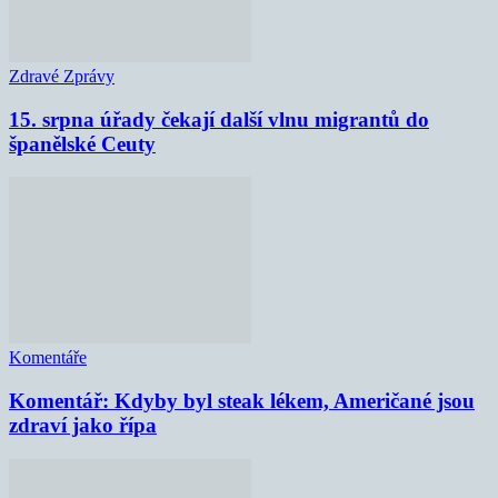
Zdravé Zprávy
15. srpna úřady čekají další vlnu migrantů do
španělské Ceuty
Komentáře
Komentář: Kdyby byl steak lékem, Američané jsou
zdraví jako řípa