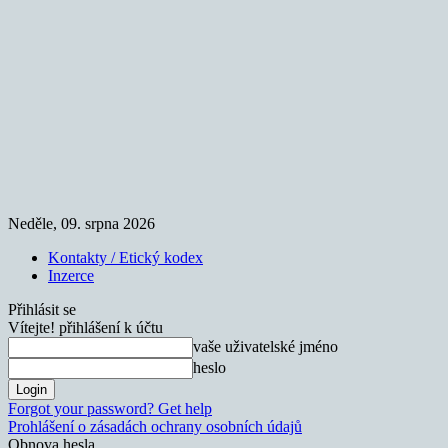
Neděle, 09. srpna 2026
Kontakty / Etický kodex
Inzerce
Přihlásit se
Vítejte! přihlášení k účtu
vaše uživatelské jméno
heslo
Forgot your password? Get help
Prohlášení o zásadách ochrany osobních údajů
Obnova hesla