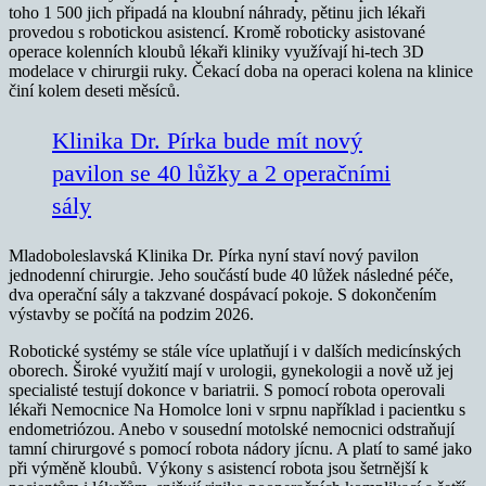
toho 1 500 jich připadá na kloubní náhrady, pětinu jich lékaři
provedou s robotickou asistencí. Kromě roboticky asistované
operace kolenních kloubů lékaři kliniky využívají hi-tech 3D
modelace v chirurgii ruky. Čekací doba na operaci kolena na klinice
činí kolem deseti měsíců.
Klinika Dr. Pírka bude mít nový
pavilon se 40 lůžky a 2 operačními
sály
Mladoboleslavská Klinika Dr. Pírka nyní staví nový pavilon
jednodenní chirurgie. Jeho součástí bude 40 lůžek následné péče,
dva operační sály a takzvané dospávací pokoje. S dokončením
výstavby se počítá na podzim 2026.
Robotické systémy se stále více uplatňují i v dalších medicínských
oborech. Široké využití mají v urologii, gynekologii a nově už jej
specialisté testují dokonce v bariatrii. S pomocí robota operovali
lékaři Nemocnice Na Homolce loni v srpnu například i pacientku s
endometriózou. Anebo v sousední motolské nemocnici odstraňují
tamní chirurgové s pomocí robota nádory jícnu. A platí to samé jako
při výměně kloubů. Výkony s asistencí robota jsou šetrnější k