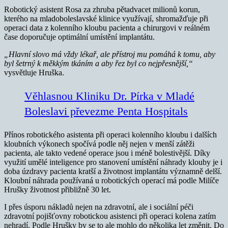
Robotický asistent Rosa za zhruba pětadvacet milionů korun,
kterého na mladoboleslavské klinice využívají, shromažďuje při
operaci data z kolenního kloubu pacienta a chirurgovi v reálném
čase doporučuje optimální umístění implantátu.
„Hlavní slovo má vždy lékař, ale přístroj mu pomáhá k tomu, aby
byl šetrný k měkkým tkáním a aby řez byl co nejpřesnější,“
vysvětluje Hruška.
Věhlasnou Kliniku Dr. Pírka v Mladé
Boleslavi převezme Penta Hospitals
Přínos robotického asistenta při operaci kolenního kloubu i dalších
kloubních výkonech spočívá podle něj nejen v menší zátěži
pacienta, ale takto vedené operace jsou i méně bolestivější. Díky
využití umělé inteligence pro stanovení umístění náhrady klouby je i
doba úzdravy pacienta kratší a životnost implantátu významně delší.
Kloubní náhrada používaná u robotických operací má podle Milíče
Hrušky životnost přibližně 30 let.
I přes úsporu nákladů nejen na zdravotní, ale i sociální péči
zdravotní pojišťovny robotickou asistenci při operaci kolena zatím
nehradí. Podle Hrušky by se to ale mohlo do několika let změnit. Do