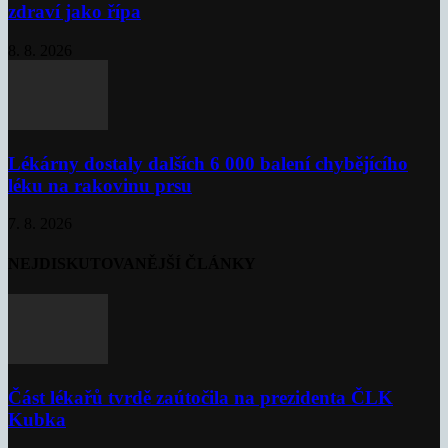
zdraví jako řípa
8. 8. 2026
Lékárny dostaly dalších 6 000 balení chybějícího
léku na rakovinu prsu
7. 8. 2026
NEJDISKUTOVANĚJŠÍ ČLÁNKY
Část lékařů tvrdě zaútočila na prezidenta ČLK
Kubka