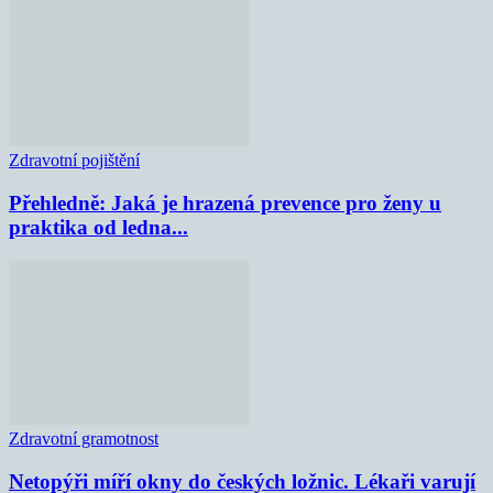
Zdravotní pojištění
Přehledně: Jaká je hrazená prevence pro ženy u
praktika od ledna...
Zdravotní gramotnost
Netopýři míří okny do českých ložnic. Lékaři varují