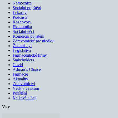
Nemocnice
Sociální pojištění
Lékárny
Podcasty
Rozhovory
Ekonomika
Sociální věci
Komerční pojištění
Zdravotnické prostředky
Životní styl
Legislativa
Farmaceutické firmy
Stakeholders
Covid
Adman´s Choice
Farmacie
Aktuality
Zdravotnictví
Věda a výzkum
Pojištění
Ke kávě a čaji
Více