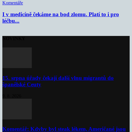
Komentáře
I v medicíně čekáme na bod zlomu. Platí to i pro
léčbu...
NOVINKY
15. srpna úřady čekají další vlnu migrantů do
španělské Ceuty
9. 8. 2026
Komentář: Kdyby byl steak lékem, Američané jsou