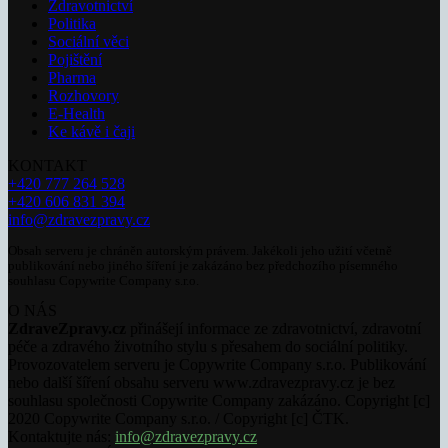
Zdravotnictví
Politika
Sociální věci
Pojištění
Pharma
Rozhovory
E-Health
Ke kávě i čaji
KONTAKT
+420 777 264 528
+420 606 831 394
info@zdravezpravy.cz
Obsah serveru je chráněn autorským právem. Jakékoli jeho užití včetně
publikování nebo jiného šíření je zakázáno bez předchozího písemného
souhlasu Copywrite Company s.r.o.
O NÁS
ZdraveZpravy.cz
přinášejí informace ze zdravotnictví, zdravotní
péče a zdravého životního stylu s přesahem do sociální politiky.
Provozovatelem serveru je Copywrite Company s.r.o. Publikování
nebo další šíření obsahu serveru www.zdravezpravy.cz je bez
souhlasu společnosti Copywrite Company zakázáno. Copyright [c]
2020 Copywrite Company s.r.o. / Copyright [c] ČTK.
Kontaktujte nás:
info@zdravezpravy.cz