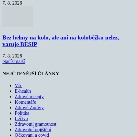
7. 8. 2026
Bez helmy na kolo, ale ani na koloběžku nelez,
varuje BESIP
7. 8. 2026
Načíst další
NEJČTENĚJŠÍ ČLÁNKY
Vše
E-health
Zdravé recepty
Komentáře
Zdravé Zprávy
Politika
Léčiva
Zdravotní gramotnost
Zdravotní pojištění
Očkování a covid