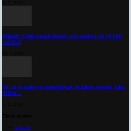
6. 12. 2021
Ministr Válek ocenil domov pro seniory za 70 000
měsíčně
10. 3. 2023
To, co se stalo ve stomatologii, je šílená ostuda, říká
Milan...
5. 12. 2022
Hlavní rubriky
Aktuality