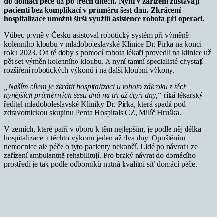
do domácí péče už po třech dnech. Nyní v zařízení zůstávají
pacienti bez komplikací v průměru šest dnů. Zkrácení
hospitalizace umožní širší využití asistence robota při operaci.
Vůbec prvně v Česku asistoval robotický systém při výměně
kolenního kloubu v mladoboleslavské Klinice Dr. Pírka na konci
roku 2023. Od té doby s pomocí robota lékaři provedli na klinice už
pět set výměn kolenního kloubu. A nyní tamní specialisté chystají
rozšíření robotických výkonů i na další kloubní výkony.
„Naším cílem je zkrátit hospitalizaci u tohoto zákroku z těch
nynějších průměrných šesti dnů na tři až čtyři dny,“
říká lékařský
ředitel mladoboleslavské Kliniky Dr. Pírka, která spadá pod
zdravotnickou skupinu Penta Hospitals CZ, Milíč Hruška.
V zemích, které patří v oboru k těm nejlepším, je podle něj délka
hospitalizace u těchto výkonů jeden až dva dny. Opuštěním
nemocnice ale péče o tyto pacienty nekončí. Lidé po návratu ze
zařízení ambulantně rehabilitují. Pro brzký návrat do domácího
prostředí je tak podle odborníků nutná kvalitní síť domácí péče.