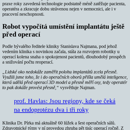
praxe roky zavedená technologie podstatně méně zatěžuje pacienta,
operatéra a zkracuje dobu strávenou nejen v nemocnici, ale i v
pracovní neschopnosti.
Robot vypočítá umístění implantátu ještě
před operací
Podle bývalého ředitele kliniky Stanislava Najmana, pod jehož
vedením klinika s novinkou začala, stála za rozvojem robotiky u
operací kolena snaha o spokojenost pacientů, dlouhodobý prospěch
a snižování počtu reoperací.
„Lidské oko nedokáže zaměřit polohu implantátů zcela přesně.
Využili jsme toho, že i do operačních oborů přišla umělá inteligence,
která udělá před operací 3D model a přesně měří osy, tedy operatér
to pak dokáže provést přesně,“
vysvětluje Najman.
prof. Havlas: Jsou regiony, kde se čeká
na endoprotézu dva i tři roky
Klinika Dr. Pírka má aktuálně 60 lůžek a šest operačních sálů.
Zdravotnické týmy v ní provedou zhruba pět tisíc operací ročně. Z