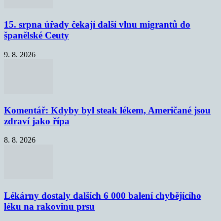
15. srpna úřady čekají další vlnu migrantů do
španělské Ceuty
9. 8. 2026
Komentář: Kdyby byl steak lékem, Američané jsou
zdraví jako řípa
8. 8. 2026
Lékárny dostaly dalších 6 000 balení chybějícího
léku na rakovinu prsu