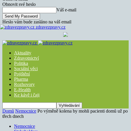
Obnovit své heslo
Váš e-mail
Heslo vám bude zasláno na váš email
zdravezpravy.cz
Aktuality
Zdravotnictví
Politika
Sociální věci
Pojištění
Pharma
Rozhovory
E-Health
Ke kávě i čaji
Domů
Nemocnice
Po výměně kolena by mohli pacienti domů už po
třech dnech
Nemocnice