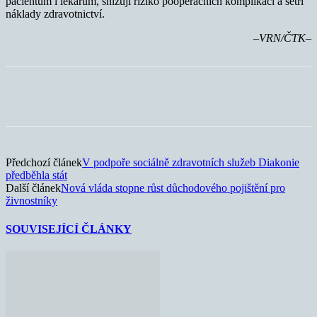
pacientům i lékařům, snižují riziko pooperačních komplikací a šetří
náklady zdravotnictví.
–VRN/ČTK–
Předchozí článek
V podpoře sociálně zdravotních služeb Diakonie
předběhla stát
Další článek
Nová vláda stopne růst důchodového pojištění pro
živnostníky
SOUVISEJÍCÍ ČLÁNKY