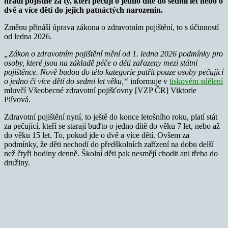
hradí pojistné za ty, kteří pečují o jedno dítě do sedmi let nebo o
dvě a více dětí do jejich patnáctých narozenin.
Změnu přináší úprava zákona o zdravotním pojištění, to s účinností
od ledna 2026.
„Zákon o zdravotním pojištění mění od 1. ledna 2026 podmínky pro
osoby, které jsou na základě péče o děti zařazeny mezi státní
pojištěnce. Nově budou do této kategorie patřit pouze osoby pečující
o jedno či více dětí do sedmi let věku,“
informuje v
tiskovém sdělení
mluvčí Všeobecné zdravotní pojišťovny [VZP ČR] Viktorie
Plívová.
Zdravotní pojištění nyní, to ještě do konce letošního roku, platí stát
za pečující, kteří se starají buďto o jedno dítě do věku 7 let, nebo až
do věku 15 let. To, pokud jde o dvě a více dětí. Ovšem za
podmínky, že děti nechodí do předškolních zařízení na dobu delší
než čtyři hodiny denně. Školní děti pak nesmějí chodit ani třeba do
družiny.