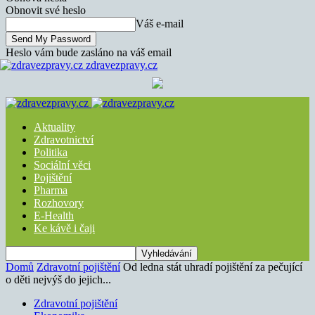
Obnovit své heslo
Váš e-mail
Heslo vám bude zasláno na váš email
zdravezpravy.cz
Aktuality
Zdravotnictví
Politika
Sociální věci
Pojištění
Pharma
Rozhovory
E-Health
Ke kávě i čaji
Domů
Zdravotní pojištění
Od ledna stát uhradí pojištění za pečující
o děti nejvýš do jejich...
Zdravotní pojištění