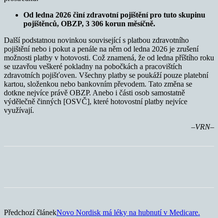
Od ledna 2026 činí zdravotní pojištění pro tuto skupinu
pojištěnců, OBZP, 3 306 korun měsíčně.
Další podstatnou novinkou související s platbou zdravotního
pojištění nebo i pokut a penále na něm od ledna 2026 je zrušení
možnosti platby v hotovosti. Což znamená, že od ledna příštího roku
se uzavřou veškeré pokladny na pobočkách a pracovištích
zdravotních pojišťoven. Všechny platby se poukáží pouze platební
kartou, složenkou nebo bankovním převodem. Tato změna se
dotkne nejvíce právě OBZP. Anebo i části osob samostatně
výdělečně činných [OSVČ], které hotovostní platby nejvíce
využívají.
–VRN–
Předchozí článek
Novo Nordisk má léky na hubnutí v Medicare.