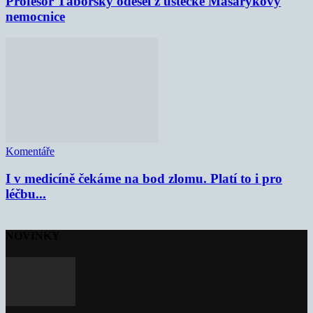
Profesor Táborský odešel z ústecké Masarykovy
nemocnice
Komentáře
I v medicíně čekáme na bod zlomu. Platí to i pro
léčbu...
NOVINKY