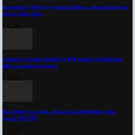
Komentář: Kdyby byl steak lékem, Američané jsou
zdraví jako řípa
8. 8. 2026
Lékárny dostaly dalších 6 000 balení chybějícího
léku na rakovinu prsu
7. 8. 2026
Bez helmy na kolo, ale ani na koloběžku nelez,
varuje BESIP
7. 8. 2026