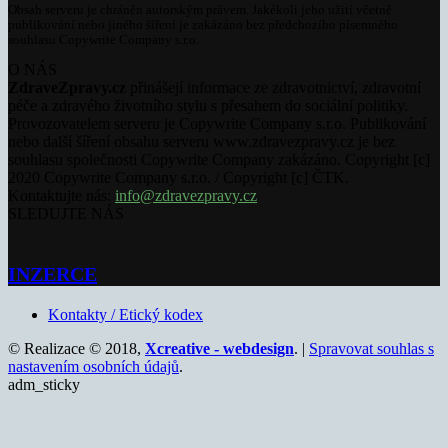
Obsah serveru je chráněn autorským právem. Jakékoli jeho užití včetně
publikování nebo jiného šíření je zakázáno bez předchozího písemného
souhlasu Copywrite Company s.r.o.
O NÁS
ZdraveZpravy.cz
přinášejí informace ze zdravotnictví, zdravotní
péče a zdravého životního stylu s přesahem do sociální politiky.
Provozovatelem serveru je Copywrite Company s.r.o. Publikování
nebo další šíření obsahu serveru www.zdravezpravy.cz je bez
souhlasu společnosti Copywrite Company zakázáno. Copyright [c]
2020 Copywrite Company s.r.o. / Copyright [c] ČTK.
Kontaktujte nás:
info@zdravezpravy.cz
SLEDUJTE NÁS
INZERCE
Kontakty / Etický kodex
© Realizace © 2018,
Xcreative - webdesign
. |
Spravovat souhlas s
nastavením osobních údajů
.
adm_sticky