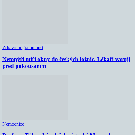
Zdravotní gramotnost
Netopýři míří okny do českých ložnic. Lékaři varují
před pokousáním
Nemocnice