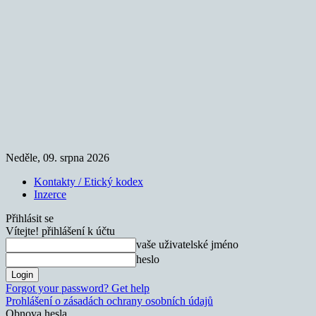
Neděle, 09. srpna 2026
Kontakty / Etický kodex
Inzerce
Přihlásit se
Vítejte! přihlášení k účtu
vaše uživatelské jméno
heslo
Forgot your password? Get help
Prohlášení o zásadách ochrany osobních údajů
Obnova hesla