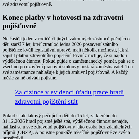
své zdravotní pojišťovně.
Konec platby v hotovosti na zdravotní
pojišťovně
Nejčastěji jeden z rodičů či jiných zákonných zástupců pečující o
děti starší 7 let, kteří ztratí od ledna 2026 postavení státního
pojištěnce kvůli legislativní úpravě, mají několik možností, jak si
zajistit platbu zdravotního pojištění. První z nich je, že si najdou
výdělečnou činnost. Pokud půjde o zaměstnanecký poměr, pak se o
všechno po uzavření pracovní smlouvy postará zaměstnavatel. Ten
své zaměstnance nahlašuje k jejich smluvní pojišťovně. A každý
měsíc za ně odvádí pojistné.
Za cizince v evidenci úřadu práce hradí
zdravotní pojištění stát
Pokud si ale takový pečující o děti do 15 let, za kterého do
31.12.2026 hradí pojistné ještě stát, výdělečnou činnost nenajde,
nahlásí se u své zdravotní pojišťovny jako osoba bez zdanitelných
příjmů [OBZP]. A pojistné poukáže měsíčně pojišťovně ze svých
prostředků.