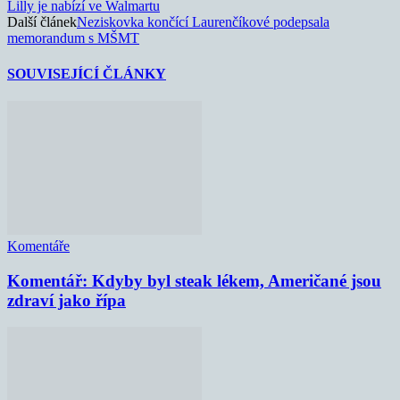
Lilly je nabízí ve Walmartu
Další článek
Neziskovka končící Laurenčíkové podepsala
memorandum s MŠMT
SOUVISEJÍCÍ ČLÁNKY
Komentáře
Komentář: Kdyby byl steak lékem, Američané jsou
zdraví jako řípa