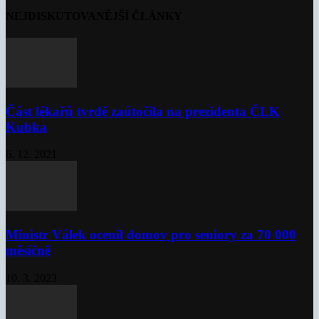
NEJDISKUTOVANĚJŠÍ ČLÁNKY
Část lékařů tvrdě zaútočila na prezidenta ČLK
Kubka
6. 12. 2021
Ministr Válek ocenil domov pro seniory za 70 000
měsíčně
10. 3. 2023