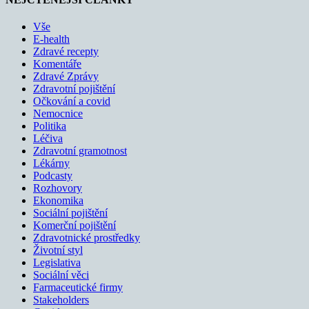
Vše
E-health
Zdravé recepty
Komentáře
Zdravé Zprávy
Zdravotní pojištění
Očkování a covid
Nemocnice
Politika
Léčiva
Zdravotní gramotnost
Lékárny
Podcasty
Rozhovory
Ekonomika
Sociální pojištění
Komerční pojištění
Zdravotnické prostředky
Životní styl
Legislativa
Sociální věci
Farmaceutické firmy
Stakeholders