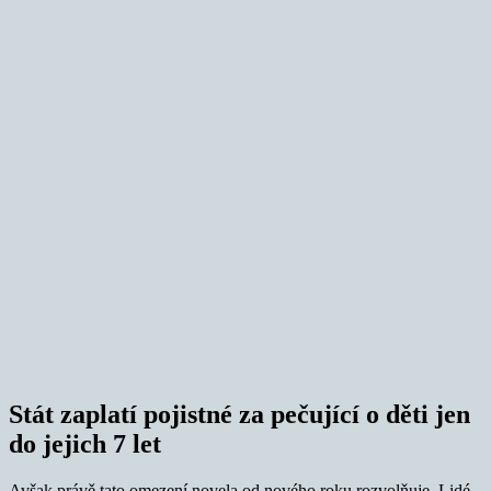
Stát zaplatí pojistné za pečující o děti jen
do jejich 7 let
Avšak právě tato omezení novela od nového roku rozvolňuje. Lidé,