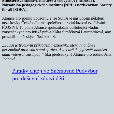
Ministerstva školství, mládeže a tělovýchovy [MŠMT],
Národního pedagogického institutu [NPI] s neziskovkou Society
for all [SOFA].
Aliance pro rodinu upozorňuje, že SOFA je nástupcem někdejší
neziskovky Česká odborná společnost pro inkluzivní vzdělávání
[ČOSIV]. Tu podle Aliance spoluzaložila dosluhující vládní
zmocněnkyně pro lidská práva Klára Šimáčková Laurenčíková, aby
prosadila do českých škol inkluzi.
„SOFA je typickým příkladem neziskovky, která finančně i
personálně prorostla státní správu. A tak určuje její směr namísto
námi volených zástupců,“
říká předsedkyně Aliance pro rodinu Jana
Jochová.
Pirátky chtějí ve Sněmovně Podvýbor
pro duševní zdraví dětí