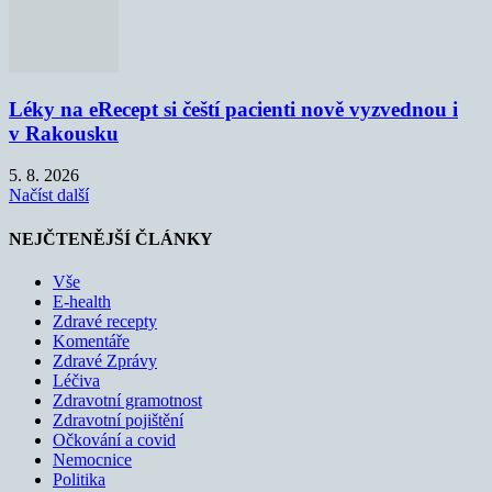
Léky na eRecept si čeští pacienti nově vyzvednou i
v Rakousku
5. 8. 2026
Načíst další
NEJČTENĚJŠÍ ČLÁNKY
Vše
E-health
Zdravé recepty
Komentáře
Zdravé Zprávy
Léčiva
Zdravotní gramotnost
Zdravotní pojištění
Očkování a covid
Nemocnice
Politika