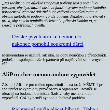
„Na začátku bude důležité zmapovat potřeby škol a podmínky
poraden, aby bylo možné nastavit funkční systém podpory školního
poradenství. Neméně důležité bude ověření vhodných forem a
obsahu metodické podpory. To vše budeme diskutovat a ověřovat v
praxi, aby novela naplnila očekávání a přinesla školám to, co
skutečně potřebují,“
uvedla.
Dětské psychiatrické nemocnici
nakonec pomohli soukromí dárci
Memorandum se uzavírá, jak říká, na dobu neurčitou a předpokládá
průběžnou spolupráci všech partnerů při naplňování stanovených
cílů.
AliPro chce memorandum vypovědět
Zástupci Aliance pro rodinu upozorňují ale na to, že MŠMT si pro
spolupráci nevybralo ty pravé osoby a organizace. Rovněž se
obracejí na budoucího ministra školství, aby memorandum
vypověděl. Což by neměl být podle Jochové problém.
Richterová může plácat blbosti. Třeba i