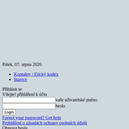
Pátek, 07. srpna 2026
Kontakty / Etický kodex
Inzerce
Přihlásit se
Vítejte! přihlášení k účtu
vaše uživatelské jméno
heslo
Forgot your password? Get help
Prohlášení o zásadách ochrany osobních údajů
Obnova hesla