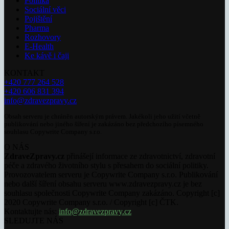
Politika
Sociální věci
Pojištění
Pharma
Rozhovory
E-Health
Ke kávě i čaji
KONTAKT
+420 777 264 528
+420 606 831 394
info@zdravezpravy.cz
Obsah serveru je chráněn autorským právem. Jakékoli jeho užití včetně
publikování nebo jiného šíření je zakázáno bez předchozího písemného
souhlasu Copywrite Company s.r.o.
O NÁS
ZdraveZpravy.cz
přinášejí informace ze zdravotnictví, zdravotní
péče a zdravého životního stylu s přesahem do sociální politiky.
Provozovatelem serveru je Copywrite Company s.r.o. Publikování
nebo další šíření obsahu serveru www.zdravezpravy.cz je bez
souhlasu společnosti Copywrite Company zakázáno. Copyright [c]
2020 Copywrite Company s.r.o. / Copyright [c] ČTK.
Kontaktujte nás:
info@zdravezpravy.cz
SLEDUJTE NÁS