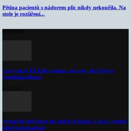
Pětina pacientů s nádorem plic nikdy nekouřila. Na
stole je rozšíření...
NOVINKY
Ceny akcií Eli Lilly rostou, ale ceny akcií Novo
Nordisku klesají
6. 8. 2026
Netopýři míří okny do českých ložnic. Lékaři varují
před pokousáním