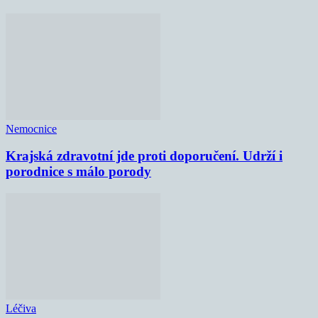
Nemocnice
Krajská zdravotní jde proti doporučení. Udrží i
porodnice s málo porody
Léčiva