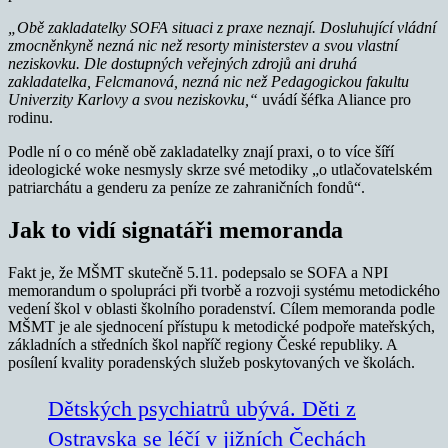
„Obě zakladatelky SOFA situaci z praxe neznají. Dosluhující vládní
zmocněnkyně nezná nic než resorty ministerstev a svou vlastní
neziskovku. Dle dostupných veřejných zdrojů ani druhá
zakladatelka, Felcmanová, nezná nic než Pedagogickou fakultu
Univerzity Karlovy a svou neziskovku,“
uvádí šéfka Aliance pro
rodinu.
Podle ní o co méně obě zakladatelky znají praxi, o to více šíří
ideologické woke nesmysly skrze své metodiky „o utlačovatelském
patriarchátu a genderu za peníze ze zahraničních fondů“.
Jak to vidí signatáři memoranda
Fakt je, že MŠMT skutečně 5.11. podepsalo se SOFA a NPI
memorandum o spolupráci při tvorbě a rozvoji systému metodického
vedení škol v oblasti školního poradenství. Cílem memoranda podle
MŠMT je ale sjednocení přístupu k metodické podpoře mateřských,
základních a středních škol napříč regiony České republiky. A
posílení kvality poradenských služeb poskytovaných ve školách.
Dětských psychiatrů ubývá. Děti z
Ostravska se léčí v jižních Čechách