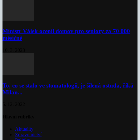
Ministr Válek ocenil domov pro seniory za 70 000
měsíčně
10. 3. 2023
To, co se stalo ve stomatologii, je šílená ostuda, říká
Milan...
5. 12. 2022
Hlavní rubriky
Aktuality
Zdravotnictví