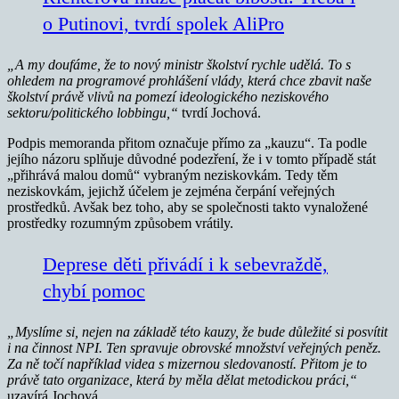
o Putinovi, tvrdí spolek AliPro
„A my doufáme, že to nový ministr školství rychle udělá. To s
ohledem na programové prohlášení vlády, která chce zbavit naše
školství právě vlivů na pomezí ideologického neziskového
sektoru/politického lobbingu,“
tvrdí Jochová.
Podpis memoranda přitom označuje přímo za „kauzu“. Ta podle
jejího názoru splňuje důvodné podezření, že i v tomto případě stát
„přihrává malou domů“ vybraným neziskovkám. Tedy těm
neziskovkám, jejichž účelem je zejména čerpání veřejných
prostředků. Avšak bez toho, aby se společnosti takto vynaložené
prostředky rozumným způsobem vrátily.
Deprese děti přivádí i k sebevraždě,
chybí pomoc
„Myslíme si, nejen na základě této kauzy, že bude důležité si posvítit
i na činnost NPI. Ten spravuje obrovské množství veřejných peněz.
Za ně točí například videa s mizernou sledovaností. Přitom je to
právě tato organizace, která by měla dělat metodickou práci,“
uzavírá Jochová.