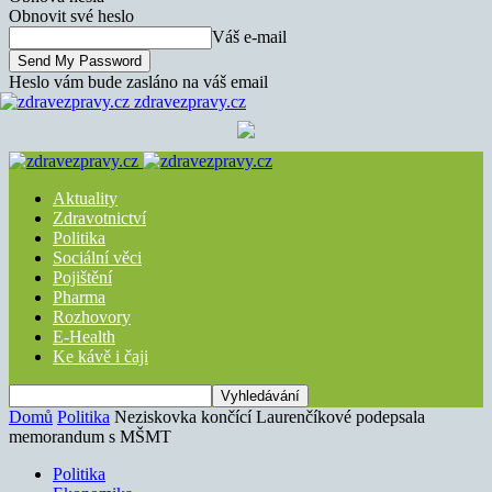
Obnovit své heslo
Váš e-mail
Heslo vám bude zasláno na váš email
zdravezpravy.cz
Aktuality
Zdravotnictví
Politika
Sociální věci
Pojištění
Pharma
Rozhovory
E-Health
Ke kávě i čaji
Domů
Politika
Neziskovka končící Laurenčíkové podepsala
memorandum s MŠMT
Politika