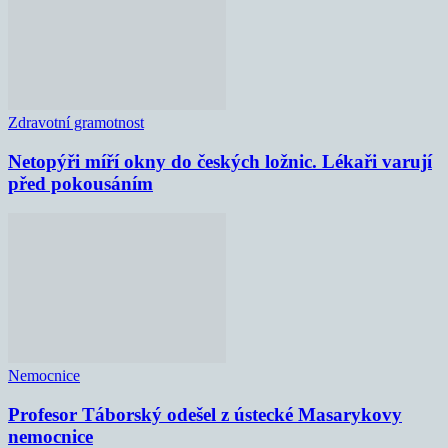
Zdravotní gramotnost
Netopýři míří okny do českých ložnic. Lékaři varují
před pokousáním
Nemocnice
Profesor Táborský odešel z ústecké Masarykovy
nemocnice