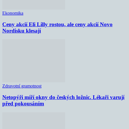
Ekonomika
Ceny akcií Eli Lilly rostou, ale ceny akcií Novo
Nordisku klesají
Zdravotní gramotnost
Netopýři míří okny do českých ložnic. Lékaři varují
před pokousáním