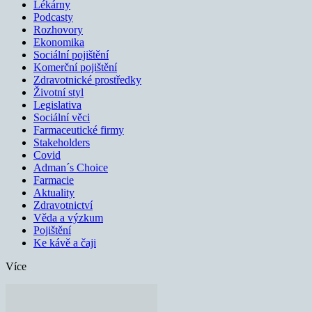
Lékárny
Podcasty
Rozhovory
Ekonomika
Sociální pojištění
Komerční pojištění
Zdravotnické prostředky
Životní styl
Legislativa
Sociální věci
Farmaceutické firmy
Stakeholders
Covid
Adman´s Choice
Farmacie
Aktuality
Zdravotnictví
Věda a výzkum
Pojištění
Ke kávě a čaji
Více