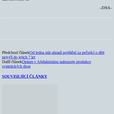
–DNA–
Předchozí článek
Od ledna stát uhradí pojištění za pečující o děti
nejvýš do jejich 7 let
Další článek
Opium v Afghánistánu nahrazuje produkce
syntetických drog
SOUVISEJÍCÍ ČLÁNKY