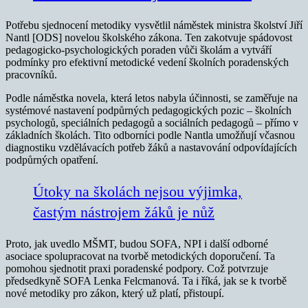
Potřebu sjednocení metodiky vysvětlil náměstek ministra školství Jiří
Nantl [ODS] novelou školského zákona. Ten zakotvuje spádovost
pedagogicko-psychologických poraden vůči školám a vytváří
podmínky pro efektivní metodické vedení školních poradenských
pracovníků.
Podle náměstka novela, která letos nabyla účinnosti, se zaměřuje na
systémové nastavení podpůrných pedagogických pozic – školních
psychologů, speciálních pedagogů a sociálních pedagogů – přímo v
základních školách. Tito odborníci podle Nantla umožňují včasnou
diagnostiku vzdělávacích potřeb žáků a nastavování odpovídajících
podpůrných opatření.
Útoky na školách nejsou výjimka,
častým nástrojem žáků je nůž
Proto, jak uvedlo MŠMT, budou SOFA, NPI i další odborné
asociace spolupracovat na tvorbě metodických doporučení. Ta
pomohou sjednotit praxi poradenské podpory. Což potvrzuje
předsedkyně SOFA Lenka Felcmanová. Ta i říká, jak se k tvorbě
nové metodiky pro zákon, který už platí, přistoupí.