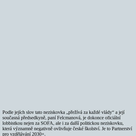
Podle jejích slov tato neziskovka „přežívá za každé vlády“ a její
současná předsedkyně, paní Felcmanová, je dokonce oficiální
lobbistkou nejen za SOFA, ale i za další politickou neziskovku,
která významně negativně ovlivňuje české školství. Je to Partnerství
pro vzdělávání 2030+.