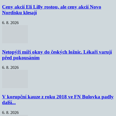
Ceny akcií Eli Lilly rostou, ale ceny akcií Novo
Nordisku klesají
6. 8. 2026
Netopýři míří okny do českých ložnic. Lékaři varují
před pokousáním
6. 8. 2026
V korupční kauze z roku 2018 ve FN Bulovka padly
další...
6. 8. 2026