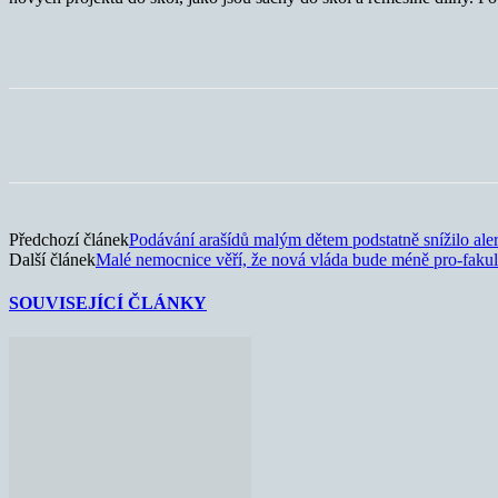
Sdílet
Předchozí článek
Podávání arašídů malým dětem podstatně snížilo aler
Další článek
Malé nemocnice věří, že nová vláda bude méně pro-fakul
SOUVISEJÍCÍ ČLÁNKY