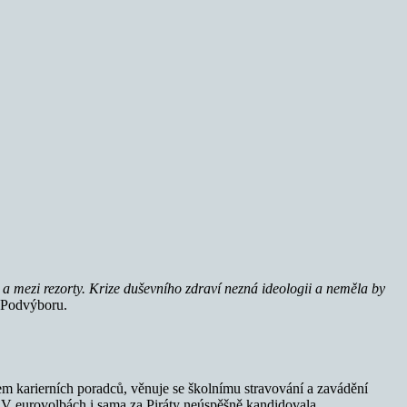
a mezi rezorty. Krize duševního zdraví nezná ideologii a neměla by
 Podvýboru.
em karierních poradců, věnuje se školnímu stravování a zavádění
. V eurovolbách i sama za Piráty neúspěšně kandidovala.