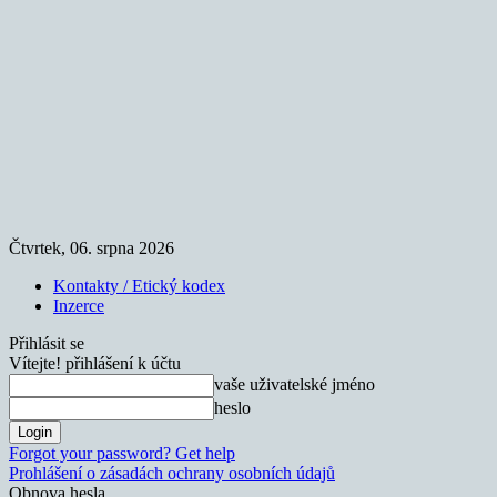
Čtvrtek, 06. srpna 2026
Kontakty / Etický kodex
Inzerce
Přihlásit se
Vítejte! přihlášení k účtu
vaše uživatelské jméno
heslo
Forgot your password? Get help
Prohlášení o zásadách ochrany osobních údajů
Obnova hesla