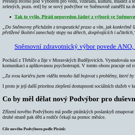
Přesněji řečeno pod Výborem pro vědu, vzdělání, kulturu, mládež a
zelených, pozn. red] by se nový podvýbor ve Sněmovně zaměřil na do
Tak to vyšlo. Piráti nepovedou žádný z výborů ve Sněmov
„Do Sněmovny přicházím z terapeutické praxe a vím, jak konkrétně ško
přetížené školství zanechaly stopy na dětech, dospívajících i učitelích
Sněmovní zdravotnický výbor povede ANO, s
Pochází z Třebíče a žije v Moravských Budějovicích. Vystudovala soci
komunikaci a aplikovanou psychoterapii. V tomto oboru pracuje od r
„Za svou kariéru jsem viděla mnoho lidí bojovat s problémy, které b
I proto je její další prioritou zlepšení dostupnosti sociálních služeb v kr
Co by měl dělat nový Podvýbor pro duševn
Zřízení nového Podvýboru má podle pirátských poslankyň zmapovat situ
druhé straně pak děti a rodiče čekají na pomoc měsíce.
Cíle nového Podvýboru podle Pirátů: