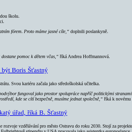
dou školu.
ci.
tním fórem. Proto máme jasné cíle,“
doplnili poslankyně.
 a dostane pomoc k dětem včas,“
říká Andrea Hoffmannová.
 být Boris Šťastný
átu. Svou kariéru začala jako středoškolská učitelka.
odvýbor fungoval jako prostor spolupráce napříč politickými stranami 
prostředí, kde se cítí bezpečně, musíme jednat společně,“
říká k novému
katý úřad, říká B. Šťastný
e rozvoje vzdělávání pro město Ostravu do roku 2030. Stojí za projekt
o Fulbrightově stipendiu v USA pracovala jako asistentka europoslance