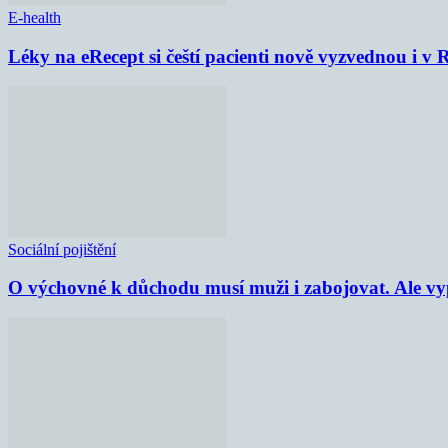
E-health
Léky na eRecept si čeští pacienti nově vyzvednou i v
Sociální pojištění
O výchovné k důchodu musí muži i zabojovat. Ale vypl