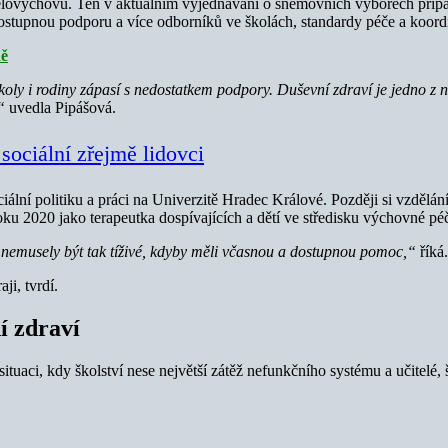
 tělovýchovu. Ten v aktuálním vyjednávání o sněmovních výborech při
stupnou podporu a více odborníků ve školách, standardy péče a koordin
ně
ly i rodiny zápasí s nedostatkem podpory. Duševní zdraví je jedno z nej
,“
uvedla Pipášová.
ociální zřejmě lidovci
ální politiku a práci na Univerzitě Hradec Králové. Později si vzdělá
oku 2020 jako terapeutka dospívajících a dětí ve středisku výchovné 
y nemusely být tak tíživé, kdyby měli včasnou a dostupnou pomoc,“
říká.
aji, tvrdí.
í zdraví
aci, kdy školství nese největší zátěž nefunkčního systému a učitelé, šk