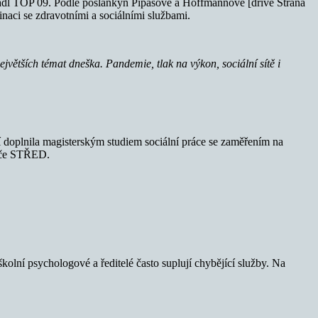
padl TOP 09. Podle poslankyň Pipášové a Hoffmannové [dříve Strana
aci se zdravotními a sociálními službami.
větších témat dneška. Pandemie, tlak na výkon, sociální sítě i
ní doplnila magisterským studiem sociální práce se zaměřením na
péče STŘED.
olní psychologové a ředitelé často suplují chybějící služby. Na