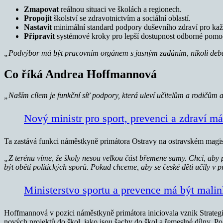
Zmapovat
reálnou situaci ve školách a regionech.
Propojit
školství se zdravotnictvím a sociální oblastí.
Nastavit
minimální standard podpory duševního zdraví pro kaž
Připravit
systémové kroky pro lepší dostupnost odborné pomo
„Podvýbor má být pracovním orgánem s jasným zadáním, nikoli deba
Co říká Andrea Hoffmannová
„Naším cílem je funkční síť podpory, která uleví učitelům a rodičům
Nový ministr pro sport, prevenci a zdraví má
Ta zastává funkci náměstkyně primátora Ostravy na ostravském magistr
„Z terénu víme, že školy nesou velkou část břemene samy. Chci, aby p
být obětí politických sporů. Pokud chceme, aby se české děti učily v 
Ministerstvo sportu a prevence má být malin
Hoffmannová v pozici náměstkyně primátora iniciovala vznik Strategi
nových projektů do škol, jako jsou šachy do škol a řemeslné dílny. P