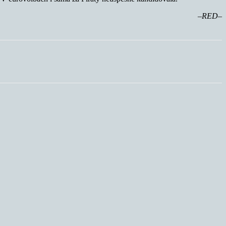
–RED–