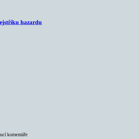
rejstříku hazardu
oucí komentáře