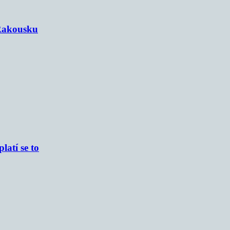
 Rakousku
atí se to