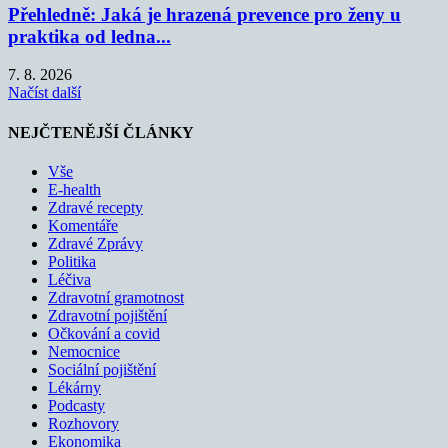
Přehledně: Jaká je hrazená prevence pro ženy u
praktika od ledna...
7. 8. 2026
Načíst další
NEJČTENĚJŠÍ ČLÁNKY
Vše
E-health
Zdravé recepty
Komentáře
Zdravé Zprávy
Politika
Léčiva
Zdravotní gramotnost
Zdravotní pojištění
Očkování a covid
Nemocnice
Sociální pojištění
Lékárny
Podcasty
Rozhovory
Ekonomika