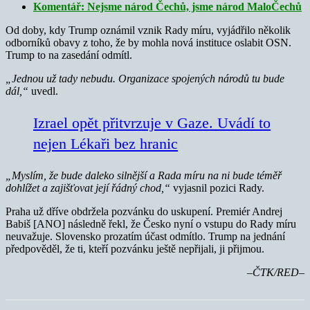
Komentář: Nejsme národ Čechů, jsme národ MaloČechů
Od doby, kdy Trump oznámil vznik Rady míru, vyjádřilo několik
odborníků obavy z toho, že by mohla nová instituce oslabit OSN.
Trump to na zasedání odmítl.
„Jednou už tady nebudu. Organizace spojených národů tu bude
dál,“
uvedl.
Izrael opět přitvrzuje v Gaze. Uvádí to
nejen Lékaři bez hranic
„Myslím, že bude daleko silnější a Rada míru na ni bude téměř
dohlížet a zajišťovat její řádný chod,“
vyjasnil pozici Rady.
Praha už dříve obdržela pozvánku do uskupení. Premiér Andrej
Babiš [ANO] následně řekl, že Česko nyní o vstupu do Rady míru
neuvažuje. Slovensko prozatím účast odmítlo. Trump na jednání
předpověděl, že ti, kteří pozvánku ještě nepřijali, ji přijmou.
–ČTK/RED–