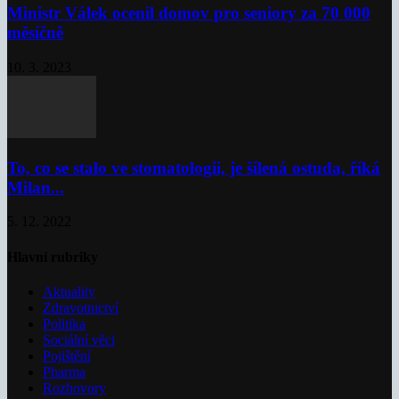
Ministr Válek ocenil domov pro seniory za 70 000
měsíčně
10. 3. 2023
To, co se stalo ve stomatologii, je šílená ostuda, říká
Milan...
5. 12. 2022
Hlavní rubriky
Aktuality
Zdravotnictví
Politika
Sociální věci
Pojištění
Pharma
Rozhovory