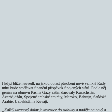
I když blíže neuvedl, na jakou oblast působení nově vzniklé Rady
míru bude směřovat finanční příspěvek Spojených států. Podle něj
peníze na obnovu Pásma Gazy zatím darovaly Kazachstán,
Ázerbájdžán, Spojené arabské emiráty, Maroko, Bahrajn, Saúdská
Arábie, Uzbekistán a Kuvajt.
„Každý utracený dolar je investice do stability a naděje na nový a