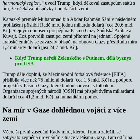
harmonický region,“
uvedl Trump, když děkoval zástupcům států s
tím, že očekává příspěvky i od dalších zemí.
Katarský premiér Muhammad bin Abdar Rahmán Sání v následném
prohlášení přislíbil Radě míru jednu miliardu dolarů [cca 20,6 mld.
Kč]. Stejným obnosem přispějí na Pásmo Gazy Saúdská Arábie a
Kuvajt. Což potvrdili zástupci zemí přítomní na jednání. Spojené
arabské emiráty se zavázaly přispět na obnovu Gazy přes Radu míru
1,2 miliardy dolarů [asi 24,7 mld. Kč].
Když Trump neřeší Zelenského s Putinem, dělá byznys
pro USA
Trump dále doplnil, že Mezinárodní fotbalová federace [FIFA]
přislíbila více než 75 milionů dolarů [cca 1,5 mld. Kč] na podporu
projektů v Pásmu Gazy, které budou souviset s fotbalem.
Organizace spojených národů [OSN] má přispět dvěma miliardami
dolarů [cca 41,2 mld. Kč] na humanitární pomoc.
Na mír v Gaze dohlédnou vojáci z více
zemí
Včerejší první zasedání Rady míru, kterou Trump založil, se
zabývalo zejména urovnáním situace v Pásmu Gazy. Tam od října