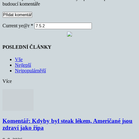
budoucí komentáře
Current ye@r
*
POSLEDNÍ ČLÁNKY
Vše
Nejlepší
Nejpopulárnější
Více
Komentář: Kdyby byl steak lékem, Američané jsou
zdraví jako řípa