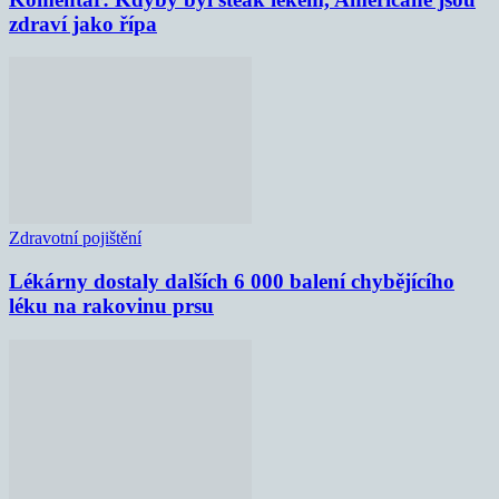
zdraví jako řípa
Zdravotní pojištění
Lékárny dostaly dalších 6 000 balení chybějícího
léku na rakovinu prsu