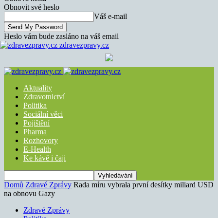
Obnovit své heslo
Váš e-mail
Heslo vám bude zasláno na váš email
zdravezpravy.cz
Aktuality
Zdravotnictví
Politika
Sociální věci
Pojištění
Pharma
Rozhovory
E-Health
Ke kávě i čaji
Domů
Zdravé Zprávy
Rada míru vybrala první desítky miliard USD
na obnovu Gazy
Zdravé Zprávy