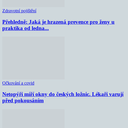
Zdravotní pojištění
Přehledně: Jaká je hrazená prevence pro ženy u
praktika od ledna...
Očkování a covid
Netopýři míří okny do českých ložnic. Lékaři varují
před pokousáním