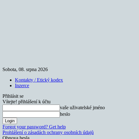
Sobota, 08. srpna 2026
Kontakty / Etický kodex
Inzerce
Přihlásit se
Vítejte! přihlášení k účtu
vaše uživatelské jméno
heslo
Forgot your password? Get help
Prohlášení o zásadách ochrany osobních údajů
Obnova hesla