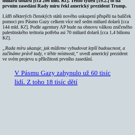
miliard dolarů [cca 206 mld. Kč]. Tento týden [19.2.] to na
prvním zasedání Rady míru řekl americký prezident Trump.
Lídři některých členských států nového uskupení přispěli na balíček
pomoci pro Pásmo Gazy celkem více než sedm miliard dolarů [cca
144 mld. Kč]. Podle agentury AP bude na obnovu válkou zničeného
palestinského teritoria potřeba asi 70 miliard dolarů [cca 1,4 bilionu
Kč].
„Rada míru ukazuje, jak můžeme vybudovat lepší budoucnost, a
začínáme právě tady, v téhle místnosti,“
uvedl americký prezident
ve svém projevu u příležitosti prvního zasedání.
V Pásmu Gazy zahynulo už 60 tisíc
lidí. Z toho 18 tisíc dětí