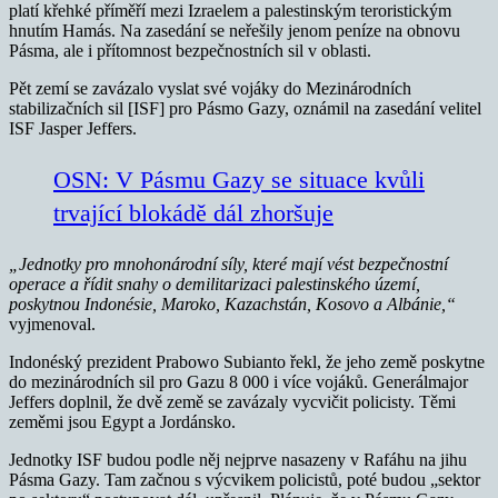
platí křehké příměří mezi Izraelem a palestinským teroristickým
hnutím Hamás. Na zasedání se neřešily jenom peníze na obnovu
Pásma, ale i přítomnost bezpečnostních sil v oblasti.
Pět zemí se zavázalo vyslat své vojáky do Mezinárodních
stabilizačních sil [ISF] pro Pásmo Gazy, oznámil na zasedání velitel
ISF Jasper Jeffers.
OSN: V Pásmu Gazy se situace kvůli
trvající blokádě dál zhoršuje
„Jednotky pro mnohonárodní síly, které mají vést bezpečnostní
operace a řídit snahy o demilitarizaci palestinského území,
poskytnou Indonésie, Maroko, Kazachstán, Kosovo a Albánie,“
vyjmenoval.
Indonéský prezident Prabowo Subianto řekl, že jeho země poskytne
do mezinárodních sil pro Gazu 8 000 i více vojáků. Generálmajor
Jeffers doplnil, že dvě země se zavázaly vycvičit policisty. Těmi
zeměmi jsou Egypt a Jordánsko.
Jednotky ISF budou podle něj nejprve nasazeny v Rafáhu na jihu
Pásma Gazy. Tam začnou s výcvikem policistů, poté budou „sektor