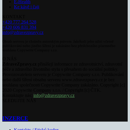
E-Health
Ke kávě i čaji
KONTAKT
+420 777 264 528
+420 606 831 394
info@zdravezpravy.cz
Obsah serveru je chráněn autorským právem. Jakékoli jeho užití včetně
publikování nebo jiného šíření je zakázáno bez předchozího písemného
souhlasu Copywrite Company s.r.o.
O NÁS
ZdraveZpravy.cz
přinášejí informace ze zdravotnictví, zdravotní
péče a zdravého životního stylu s přesahem do sociální politiky.
Provozovatelem serveru je Copywrite Company s.r.o. Publikování
nebo další šíření obsahu serveru www.zdravezpravy.cz je bez
souhlasu společnosti Copywrite Company zakázáno. Copyright [c]
2020 Copywrite Company s.r.o. / Copyright [c] ČTK.
Kontaktujte nás:
info@zdravezpravy.cz
SLEDUJTE NÁS
INZERCE
Kontakty / Etický kodex