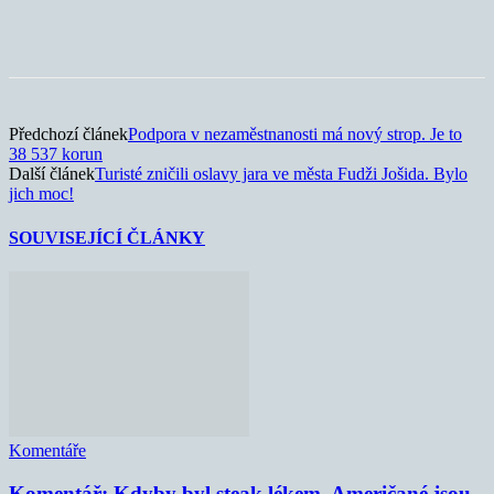
Předchozí článek
Podpora v nezaměstnanosti má nový strop. Je to
38 537 korun
Další článek
Turisté zničili oslavy jara ve města Fudži Jošida. Bylo
jich moc!
SOUVISEJÍCÍ ČLÁNKY
Komentáře
Komentář: Kdyby byl steak lékem, Američané jsou