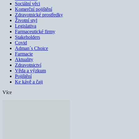
Sociální věci
Komerční pojištění
Zdravotnické prostředky
Životní styl
Legislativa
Farmaceutické firmy
Stakeholders
Covid
Adman´s Choice
Farmacie
Aktuality
Zdravotnictví
Věda a výzkum
Pojištění
Ke kávě a čaji
Více