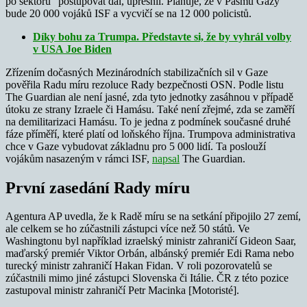
po sektoru“ postupovat dál, upřesnil. Plánuje, že v Pásmu Gazy
bude 20 000 vojáků ISF a vycvičí se na 12 000 policistů.
Díky bohu za Trumpa. Představte si, že by vyhrál volby
v USA Joe Biden
Zřízením dočasných Mezinárodních stabilizačních sil v Gaze
pověřila Radu míru rezoluce Rady bezpečnosti OSN. Podle listu
The Guardian ale není jasné, zda tyto jednotky zasáhnou v případě
útoku ze strany Izraele či Hamásu. Také není zřejmé, zda se zaměří
na demilitarizaci Hamásu. To je jedna z podmínek současné druhé
fáze příměří, které platí od loňského října. Trumpova administrativa
chce v Gaze vybudovat základnu pro 5 000 lidí. Ta poslouží
vojákům nasazeným v rámci ISF,
napsal
The Guardian.
První zasedání Rady míru
Agentura AP uvedla, že k Radě míru se na setkání připojilo 27 zemí,
ale celkem se ho zúčastnili zástupci více než 50 států. Ve
Washingtonu byl například izraelský ministr zahraničí Gideon Saar,
maďarský premiér Viktor Orbán, albánský premiér Edi Rama nebo
turecký ministr zahraničí Hakan Fidan. V roli pozorovatelů se
zúčastnili mimo jiné zástupci Slovenska či Itálie. ČR z této pozice
zastupoval ministr zahraničí Petr Macinka [Motoristé].