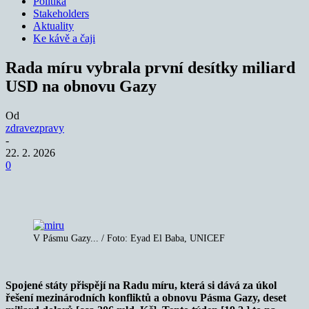
Politika
Stakeholders
Aktuality
Ke kávě a čaji
Rada míru vybrala první desítky miliard
USD na obnovu Gazy
Od
zdravezpravy
-
22. 2. 2026
0
V Pásmu Gazy... / Foto: Eyad El Baba, UNICEF
Spojené státy přispějí na Radu míru, která si dává za úkol
řešení mezinárodních konfliktů a obnovu Pásma Gazy, deset