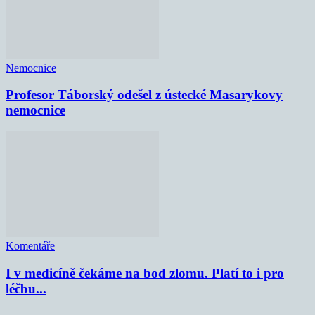
Nemocnice
Profesor Táborský odešel z ústecké Masarykovy
nemocnice
Komentáře
I v medicíně čekáme na bod zlomu. Platí to i pro
léčbu...