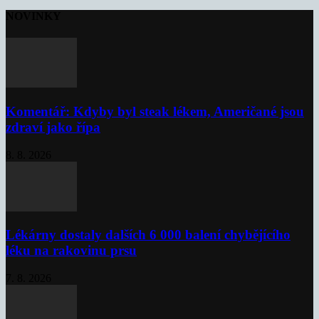
NOVINKY
Komentář: Kdyby byl steak lékem, Američané jsou
zdraví jako řípa
8. 8. 2026
Lékárny dostaly dalších 6 000 balení chybějícího
léku na rakovinu prsu
7. 8. 2026