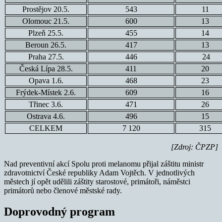
Prostějov 20.5.
543
11
Olomouc 21.5.
600
13
Plzeň 25.5.
455
14
Beroun 26.5.
417
13
Praha 27.5.
446
24
Česká Lípa 28.5.
411
20
Opava 1.6.
468
23
Frýdek-Místek 2.6.
609
16
Třinec 3.6.
471
26
Ostrava 4.6.
496
15
CELKEM
7 120
315
[Zdroj: ČPZP]
Nad preventivní akcí Spolu proti melanomu přijal záštitu ministr
zdravotnictví České republiky Adam Vojtěch. V jednotlivých
městech jí opět udělili záštity starostové, primátoři, náměstci
primátorů nebo členové městské rady.
Doprovodný program