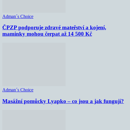
Adman´s Choice
ČPZP podporuje zdravé mateřství a kojení,
maminky mohou čerpat až 14 500 Kč
Adman´s Choice
Masážní pomůcky Lyapko – co jsou a jak fungují?