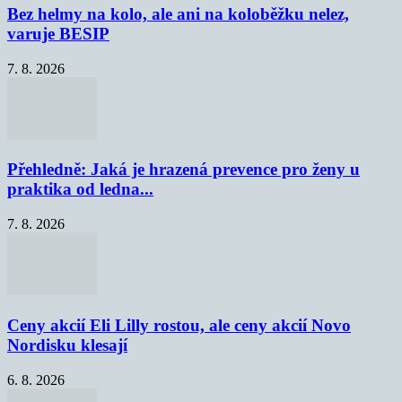
Bez helmy na kolo, ale ani na koloběžku nelez,
varuje BESIP
7. 8. 2026
Přehledně: Jaká je hrazená prevence pro ženy u
praktika od ledna...
7. 8. 2026
Ceny akcií Eli Lilly rostou, ale ceny akcií Novo
Nordisku klesají
6. 8. 2026