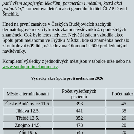
patří všem zapojeným lékařům, partnerům i městům, která akci
podpořila
,“ komentoval letošní akci generální ředitel ČPZP David
Šmehlík.
Hned na první zastávce v Českých Budějovicích zachytili
dermatologové mezi čtyřmi stovkami návštěvníků 45 podezřelých
znamének. Což bylo letos nejvíce. Největší zájem vzbudila akce
Spolu proti melanomu ve Frýdku-Místku, kde si znaménka nechalo
zkontrolovat 609 lidí, následovaná Olomoucí s 600 prohlédnutými
návštěvníky.
Kompletní výsledky z jednotlivých měst jsou v tabulce níže nebo na
www.spoluprotimelanomu.cz
.
Výsledky akce Spolu proti melanomu 2026
Počet vyšetřených
Město a termín konání
Počet nález
pacientů
České Budějovice 11.5.
393
45
Jihlava 12.5.
441
35
Třebíč 13.5.
352
20
Znojmo 14.5.
473
20
Zlín 19.5.
545
20