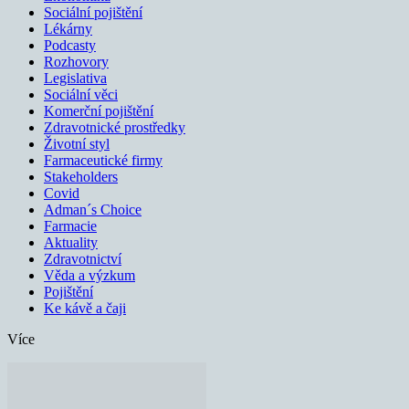
Sociální pojištění
Lékárny
Podcasty
Rozhovory
Legislativa
Sociální věci
Komerční pojištění
Zdravotnické prostředky
Životní styl
Farmaceutické firmy
Stakeholders
Covid
Adman´s Choice
Farmacie
Aktuality
Zdravotnictví
Věda a výzkum
Pojištění
Ke kávě a čaji
Více