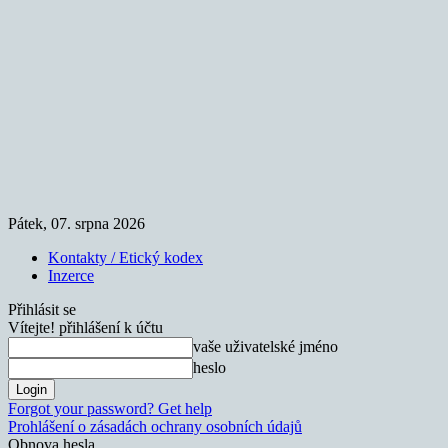
Pátek, 07. srpna 2026
Kontakty / Etický kodex
Inzerce
Přihlásit se
Vítejte! přihlášení k účtu
vaše uživatelské jméno
heslo
Forgot your password? Get help
Prohlášení o zásadách ochrany osobních údajů
Obnova hesla