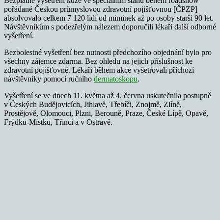
Bezplatné vyšetření kůže ve speciálním stanu během roadshow
pořádané Českou průmyslovou zdravotní pojišťovnou [ČPZP]
absolvovalo celkem 7 120 lidí od miminek až po osoby starší 90 let.
Návštěvníkům s podezřelým nálezem doporučili lékaři další odborné
vyšetření.
Bezbolestné vyšetření bez nutnosti předchozího objednání bylo pro
všechny zájemce zdarma. Bez ohledu na jejich příslušnost ke
zdravotní pojišťovně. Lékaři během akce vyšetřovali příchozí
návštěvníky pomocí ručního
dermatoskopu
.
Vyšetření se ve dnech 11. května až 4. června uskutečnila postupně
v Českých Budějovicích, Jihlavě, Třebíči, Znojmě, Zlíně,
Prostějově, Olomouci, Plzni, Berouně, Praze, České Lípě, Opavě,
Frýdku-Místku, Třinci a v Ostravě.