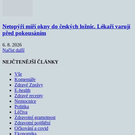
Netopýři míří okny do českých ložnic. Lékaři varují
před pokousáním
6. 8. 2026
Načíst další
NEJČTENĚJŠÍ ČLÁNKY
Vše
Komentáře
Zdravé Zprávy
E-health
Zdravé recepty
Nemocnice
Politika
Léčiva
Zdravotní gramotnost
Zdravotní pojištění
Očkování a covid
Ekonomika