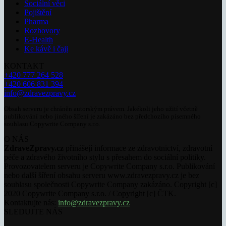
Sociální věci
Pojištění
Pharma
Rozhovory
E-Health
Ke kávě i čaji
KONTAKT
+420 777 264 528
+420 606 831 394
info@zdravezpravy.cz
Obsah serveru je chráněn autorským právem. Jakékoli jeho užití včetně
publikování nebo jiného šíření je zakázáno bez předchozího písemného
souhlasu Copywrite Company s.r.o.
O NÁS
ZdraveZpravy.cz
přinášejí informace ze zdravotnictví, zdravotní
péče a zdravého životního stylu s přesahem do sociální politiky.
Provozovatelem serveru je Copywrite Company s.r.o. Publikování
nebo další šíření obsahu serveru www.zdravezpravy.cz je bez
souhlasu společnosti Copywrite Company zakázáno. Copyright [c]
2020 Copywrite Company s.r.o. / Copyright [c] ČTK.
Kontaktujte nás:
info@zdravezpravy.cz
SLEDUJTE NÁS