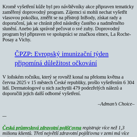
Kromě vyšetření kůže byl pro návštěvníky akce připraven tematicky
zaměřený doprovodný program. Zájemci si mohli nechat vyšetřit
vlasovou pokožku, změřit se na přístroji InBody, získat rady a
doporučení, jak se chránit před následky častého a nadměrného
slunění. Anebo jak správně pečovat o své zuby. Doprovodný
program byl připraven ve spolupráci se značkou elmex, La Roche-
Posay a Vichy.
ČPZP: Evropský imunizační týden
připomíná důležitost očkování
V loňském ročníku, který se rovněž konal na přelomu května a
června 2025 v 15 městech České republiky, prošlo vyšetřením 6 304
lidí. Dermatologové u nich zachytili 479 podezřelých nálezů a
doporučili jejich další odborné vyšetření.
–Adman’s Choice–
—
Česká průmyslová zdravotní pojišťovna
registruje více než 1,3
milionu klientů. Třetí největší zdravotní pojišťovna v zemi má více