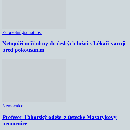
Zdravotní gramotnost
Netopýři míří okny do českých ložnic. Lékaři varují
před pokousáním
Nemocnice
Profesor Táborský odešel z ústecké Masarykovy
nemocnice