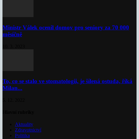
Ministr Válek ocenil domov pro seniory za 70 000
měsíčně
10. 3. 2023
To, co se stalo ve stomatologii, je šílená ostuda, říká
Milan...
5. 12. 2022
Hlavní rubriky
Aktuality
Zdravotnictví
Politika