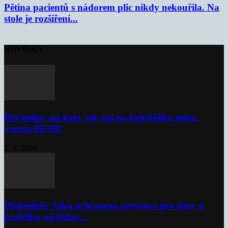
Pětina pacientů s nádorem plic nikdy nekouřila. Na
stole je rozšíření...
NOVINKY
Bez helmy na kolo, ale ani na koloběžku nelez,
varuje BESIP
7. 8. 2026
Přehledně: Jaká je hrazená prevence pro ženy u
praktika od ledna...