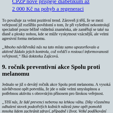
ČPZP nově přispěje diabetikům až
2 000 Kč na pohyb a regeneraci
To považuje za velmi pozitivní trend. Zároveň ji těší, že se mezi
veřejností již rozšířilo povědomí o tom, že při vyšetření nekontrolují
specialisté pouze běžně viditelná znaménka, ale zaměřují se také na
dlaně a plosky nohou, kde se může vyskytnout vzácnější, ale velmi
agresivní forma melanomu.
„Mnoho návštěvníků nás na tato místa samo upozorňovalo a
aktivně žádalo jejich kontrolu, což svědčí o rostoucí informovanosti
veřejnosti,“
říká doktorka Zajícová.
9. ročník preventivní akce Spolu proti
melanomu
Jednalo se již o devátý ročník akce Spolu proti melanomu. A vysoká
návštěvnost opět potvrdila, že jde o stále velmi smysluplnou a
potřebnou aktivitu s obrovským přínosem pro širokou veřejnost.
„Těší nás, že lidé prevenci neberou na lehkou váhu. Díky včasnému
odhalení stovek podezřelých kožních nálezů jsme opět pomohli
mnoha lidem zachránit zdraví, případně i život. Velké poděkování