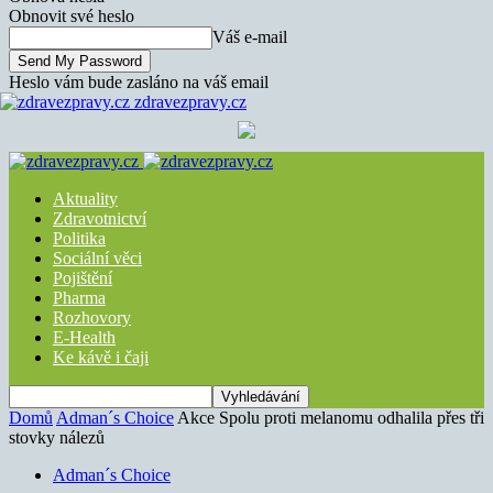
Obnovit své heslo
Váš e-mail
Heslo vám bude zasláno na váš email
zdravezpravy.cz
Aktuality
Zdravotnictví
Politika
Sociální věci
Pojištění
Pharma
Rozhovory
E-Health
Ke kávě i čaji
Domů
Adman´s Choice
Akce Spolu proti melanomu odhalila přes tři
stovky nálezů
Adman´s Choice