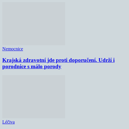
Nemocnice
Krajská zdravotní jde proti doporučení. Udrží i
porodnice s málo porody
Léčiva