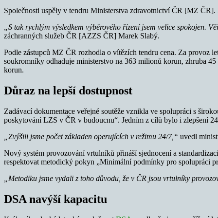
Společnosti uspěly v tendru Ministerstva zdravotnictví ČR [MZ ČR].
„S tak rychlým výsledkem výběrového řízení jsem velice spokojen. Věří
záchranných služeb ČR [AZZS ČR] Marek Slabý.
Podle zástupců MZ ČR rozhodla o vítězích tendru cena. Za provoz let
soukromníky odhaduje ministerstvo na 363 milionů korun, zhruba 45 m
korun.
Důraz na lepší dostupnost
Zadávací dokumentace veřejné soutěže vznikla ve spolupráci s širok
poskytování LZS v ČR v budoucnu“. Jedním z cílů bylo i zlepšení 24
„Zvýšili jsme počet základen operujících v režimu 24/7,“
uvedl minist
Nový systém provozování vrtulníků přináší sjednocení a standardizaci 
respektovat metodický pokyn „Minimální podmínky pro spolupráci pro
„Metodiku jsme vydali z toho důvodu, že v ČR jsou vrtulníky provozov
DSA navýší kapacitu