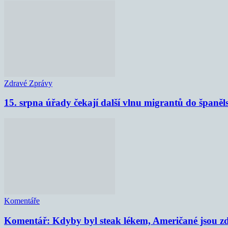
Zdravé Zprávy
15. srpna úřady čekají další vlnu migrantů do španěl
Komentáře
Komentář: Kdyby byl steak lékem, Američané jsou zd