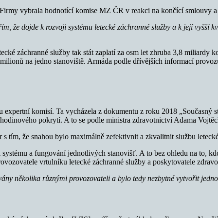
 Firmy vybrala hodnotící komise MZ ČR v reakci na končící smlouvy a 
m, že dojde k rozvoji systému letecké záchranné služby a k její vyšší k
ecké záchranné služby tak stát zaplatí za osm let zhruba 3,8 miliard
ilionů na jedno stanoviště. Armáda podle dřívějších informací provozu
ou expertní komisí. Ta vycházela z dokumentu z roku 2018 „Současný s
hodinového pokrytí. A to se podle ministra zdravotnictví Adama Vojtěc
r s tím, že snahou bylo maximálně zefektivnit a zkvalitnit službu leteck
systému a fungování jednotlivých stanovišť. A to bez ohledu na to, kdo
vozovatele vrtulníku letecké záchranné služby a poskytovatele zdravo
ány několika různými provozovateli a bylo tedy nezbytné vytvořit jedn