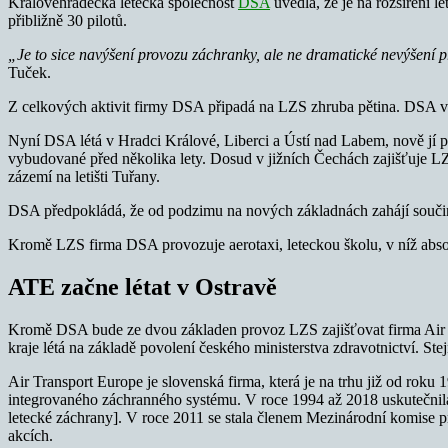
Královéhradecká letecká společnost
DSA
uvedla, že je na rozšíření l
přibližně 30 pilotů.
„Je to sice navýšení provozu záchranky, ale ne dramatické nevýšení pr
Tuček.
Z celkových aktivit firmy DSA připadá na LZS zhruba pětina. DSA v m
Nyní DSA létá v Hradci Králové, Liberci a Ústí nad Labem, nově jí p
vybudované před několika lety. Dosud v jižních Čechách zajišťuje L
zázemí na letišti Tuřany.
DSA předpokládá, že od podzimu na nových základnách zahájí součinno
Kromě LZS firma DSA provozuje aerotaxi, leteckou školu, v níž absolvuj
ATE začne létat v Ostravě
Kromě DSA bude ze dvou základen provoz LZS zajišťovat firma Air 
kraje létá na základě povolení českého ministerstva zdravotnictví. Ste
Air Transport Europe je slovenská firma, která je na trhu již od rok
integrovaného záchranného systému. V roce 1994 až 2018 uskutečnila
letecké záchrany]. V roce 2011 se stala členem Mezinárodní komise 
akcích.