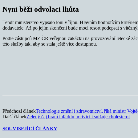
Nyní běží odvolací lhůta
Tendr ministerstvo vypsalo loni v říjnu. Hlavním hodnotícím kritéri
dodavatele. Až po jejím skončení bude moci resort podepsat s vítězn
Podle zástupců MZ ČR veřejnou zakázku na provozování letecké záchra
této služby tak, aby se stala ještě více dostupnou.
Sdílet
Předchozí článek
Technologie změní i zdravotnictví, říká ministr Vojt
Další článek
Zelený čaj brání infarktu, mrtvici i snižuje cholesterol
SOUVISEJÍCÍ ČLÁNKY