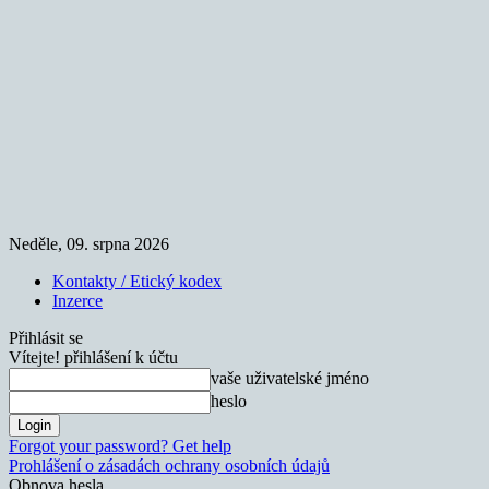
Neděle, 09. srpna 2026
Kontakty / Etický kodex
Inzerce
Přihlásit se
Vítejte! přihlášení k účtu
vaše uživatelské jméno
heslo
Forgot your password? Get help
Prohlášení o zásadách ochrany osobních údajů
Obnova hesla