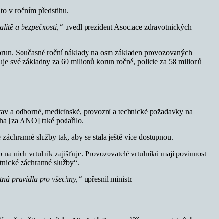
to v ročním předstihu.
valitě a bezpečnosti,“
uvedl prezident Asociace zdravotnických
y korun. Současné roční náklady na osm základen provozovaných
je své základny za 60 milionů korun ročně, policie za 58 milionů
tav a odborné, medicínské, provozní a technické požadavky na
ha [za ANO] také podařilo.
é záchranné služby tak, aby se stala ještě více dostupnou.
 na nich vrtulník zajišťuje. Provozovatelé vrtulníků mají povinnost
tnické záchranné služby“.
otná pravidla pro všechny,“
upřesnil ministr.