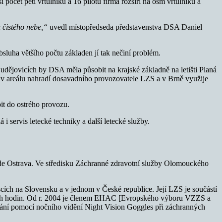
 počet pěti vrtulníků a 16 pilotů firma rozšíří na osm vrtulníků a
z čistého nebe,“
uvedl místopředseda představenstva DSA Daniel
luha většího počtu základen jí tak nečiní problém.
dějovicích by DSA měla působit na krajské základně na letišti Planá
 v areálu nahradí dosavadního provozovatele LZS a v Brně využije
it do ostrého provozu.
i servis letecké techniky a další letecké služby.
ude Ostrava. Ve středisku Záchranné zdravotní služby Olomouckého
scích na Slovensku a v jednom v České republice. Její LZS je součástí
tových hodin. Od r. 2004 je členem EHAC [Evropského výboru VZZS a
tání pomocí nočního vidění Night Vision Goggles při záchranných