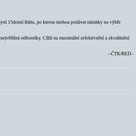
 nyní 15denní lhůtu, po kterou mohou podávat námitky na výběr
jvětšími odborníky. Cílili na maximální zefektivnění a zkvalitnění
–ČTK/RED–