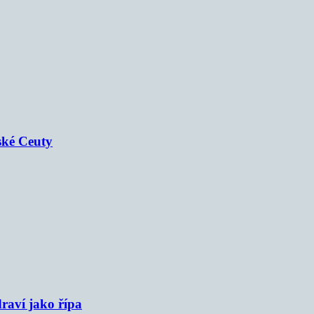
ské Ceuty
raví jako řípa