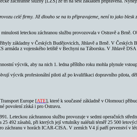
etecké záchranné služby [LZS] ze tří na šest základen připravena. Nynější
ovozu celé firmy. Již dlouho se na to připravujeme, není to jako blesk 
inulosti leteckou záchranou službu provozovala v Ostravě a Brně. Obs
řibyly základny v Českých Budějovicích, Jihlavě a Brně. V Českých Bu
ZS armáda z vojenského letiště v Bechyni na Táborsku. V Jihlavě DSA
stní výcvik, aby na nich 1. ledna příštího roku mohla plynule vstoup
í výcvik profesionální piloti až po kvalifikaci dopravního pilota, dělá 
Transport Europe [
ATE
], které k současné základně v Olomouci přib
jné povolení získá i pro Ostravu.
u 1991. Leteckou záchrannou službu provozuje v sedmi operačních středi
 25 492 zásahů, při kterých její vrtulníky nalétali téměř 25 500 le
pro záchranu v horách ICAR-CISA. V zemích V4 jí patří prvenství v lé