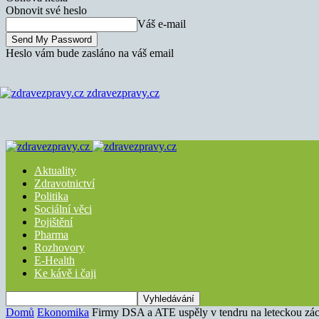
Obnovit své heslo
Váš e-mail
Heslo vám bude zasláno na váš email
zdravezpravy.cz
Aktuality
Zdravotnictví
Politika
Sociální věci
Pojištění
Pharma
Rozhovory
E-Health
Ke kávě i čaji
Domů
Ekonomika
Firmy DSA a ATE uspěly v tendru na leteckou zá