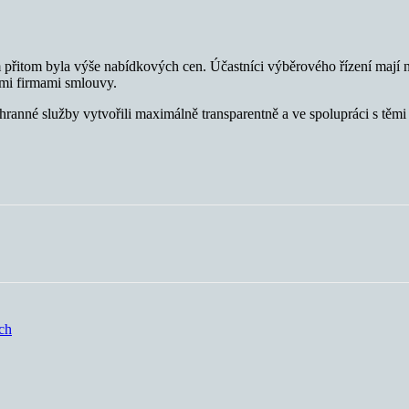
em přitom byla výše nabídkových cen. Účastníci výběrového řízení mají
ými firmami smlouvy.
nné služby vytvořili maximálně transparentně a ve spolupráci s těmi ne
ěch