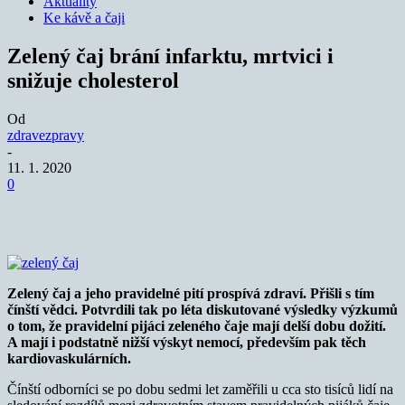
Aktuality
Ke kávě a čaji
Zelený čaj brání infarktu, mrtvici i
snižuje cholesterol
Od
zdravezpravy
-
11. 1. 2020
0
Zelený čaj a jeho pravidelné pití prospívá zdraví. Přišli s tím
čínští vědci. Potvrdili tak po léta diskutované výsledky výzkumů
o tom, že pravidelní pijáci zeleného čaje mají delší dobu dožití.
A mají i podstatně nižší výskyt nemocí, především pak těch
kardiovaskulárních.
Čínští odborníci se po dobu sedmi let zaměřili u cca sto tisíců lidí na