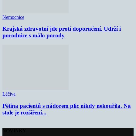
Nemocnice
Krajská zdravotní jde proti doporučení. Udrží i
porodnice s málo porody
Léčiva
Pětina pacientů s nádorem plic nikdy nekouřila. Na
stole je rozšíření...
NOVINKY