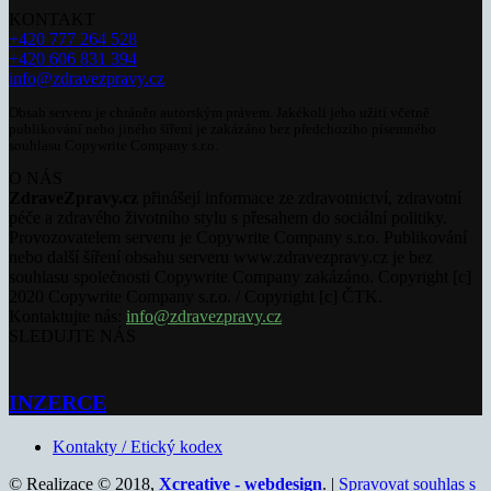
KONTAKT
+420 777 264 528
+420 606 831 394
info@zdravezpravy.cz
Obsah serveru je chráněn autorským právem. Jakékoli jeho užití včetně
publikování nebo jiného šíření je zakázáno bez předchozího písemného
souhlasu Copywrite Company s.r.o.
O NÁS
ZdraveZpravy.cz
přinášejí informace ze zdravotnictví, zdravotní
péče a zdravého životního stylu s přesahem do sociální politiky.
Provozovatelem serveru je Copywrite Company s.r.o. Publikování
nebo další šíření obsahu serveru www.zdravezpravy.cz je bez
souhlasu společnosti Copywrite Company zakázáno. Copyright [c]
2020 Copywrite Company s.r.o. / Copyright [c] ČTK.
Kontaktujte nás:
info@zdravezpravy.cz
SLEDUJTE NÁS
INZERCE
Kontakty / Etický kodex
© Realizace © 2018,
Xcreative - webdesign
. |
Spravovat souhlas s