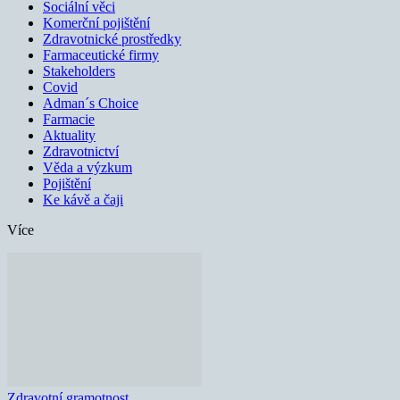
Sociální věci
Komerční pojištění
Zdravotnické prostředky
Farmaceutické firmy
Stakeholders
Covid
Adman´s Choice
Farmacie
Aktuality
Zdravotnictví
Věda a výzkum
Pojištění
Ke kávě a čaji
Více
Zdravotní gramotnost