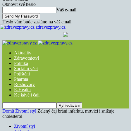
Obnovit své heslo
Váš e-mail
Heslo vám bude zasláno na váš email
zdravezpravy.cz
Aktuality
Zdravotnictví
Politika
Sociální věci
Pojištění
Pharma
Rozhovory
E-Health
Ke kávě i čaji
Domů
Životní styl
Zelený čaj brání infarktu, mrtvici i snižuje
cholesterol
Životní styl