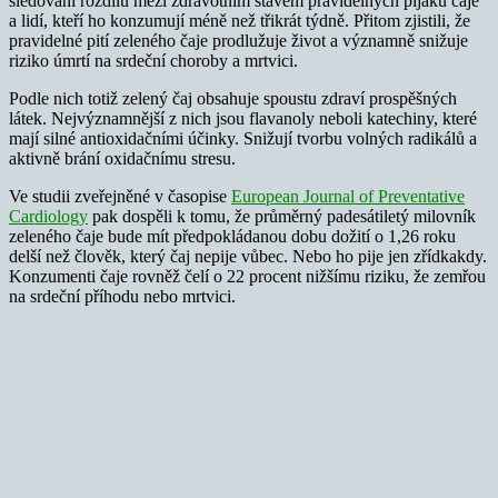
sledování rozdílů mezi zdravotním stavem pravidelných pijáků čaje
a lidí, kteří ho konzumují méně než třikrát týdně. Přitom zjistili, že
pravidelné pití zeleného čaje prodlužuje život a významně snižuje
riziko úmrtí na srdeční choroby a mrtvici.
Podle nich totiž zelený čaj obsahuje spoustu zdraví prospěšných
látek. Nejvýznamnější z nich jsou flavanoly neboli katechiny, které
mají silné antioxidačními účinky. Snižují tvorbu volných radikálů a
aktivně brání oxidačnímu stresu.
Ve studii zveřejněné v časopise
European Journal of Preventative
Cardiology
pak dospěli k tomu, že průměrný padesátiletý milovník
zeleného čaje bude mít předpokládanou dobu dožití o 1,26 roku
delší než člověk, který čaj nepije vůbec. Nebo ho pije jen zřídkakdy.
Konzumenti čaje rovněž čelí o 22 procent nižšímu riziku, že zemřou
na srdeční příhodu nebo mrtvici.