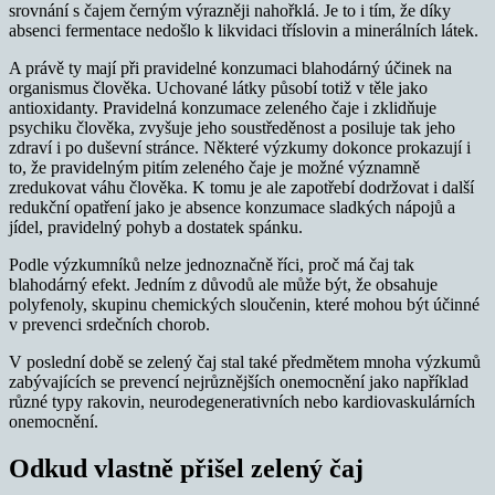
srovnání s čajem černým výrazněji nahořklá. Je to i tím, že díky
absenci fermentace nedošlo k likvidaci tříslovin a minerálních látek.
A právě ty mají při pravidelné konzumaci blahodárný účinek na
organismus člověka. Uchované látky působí totiž v těle jako
antioxidanty. Pravidelná konzumace zeleného čaje i zklidňuje
psychiku člověka, zvyšuje jeho soustředěnost a posiluje tak jeho
zdraví i po duševní stránce. Některé výzkumy dokonce prokazují i
to, že pravidelným pitím zeleného čaje je možné významně
zredukovat váhu člověka. K tomu je ale zapotřebí dodržovat i další
redukční opatření jako je absence konzumace sladkých nápojů a
jídel, pravidelný pohyb a dostatek spánku.
Podle výzkumníků nelze jednoznačně říci, proč má čaj tak
blahodárný efekt. Jedním z důvodů ale může být, že obsahuje
polyfenoly, skupinu chemických sloučenin, které mohou být účinné
v prevenci srdečních chorob.
V poslední době se zelený čaj stal také předmětem mnoha výzkumů
zabývajících se prevencí nejrůznějších onemocnění jako například
různé typy rakovin, neurodegenerativních nebo kardiovaskulárních
onemocnění.
Odkud vlastně přišel zelený čaj