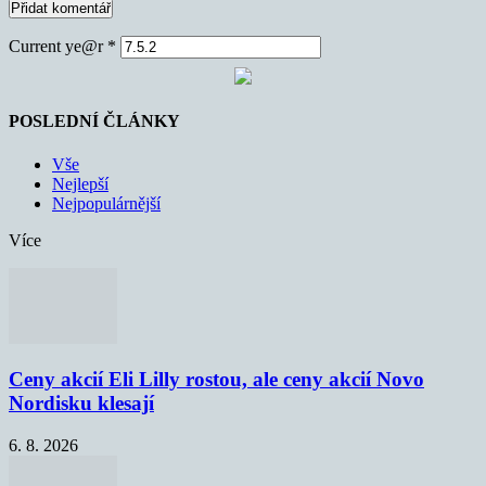
Current ye@r
*
POSLEDNÍ ČLÁNKY
Vše
Nejlepší
Nejpopulárnější
Více
Ceny akcií Eli Lilly rostou, ale ceny akcií Novo
Nordisku klesají
6. 8. 2026