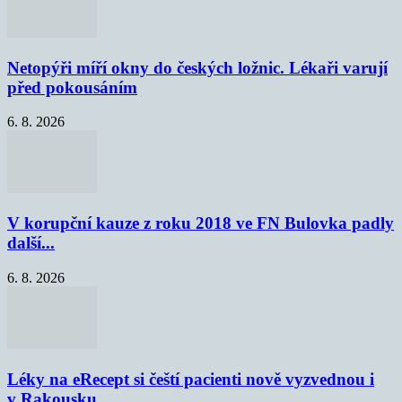
Netopýři míří okny do českých ložnic. Lékaři varují
před pokousáním
6. 8. 2026
V korupční kauze z roku 2018 ve FN Bulovka padly
další...
6. 8. 2026
Léky na eRecept si čeští pacienti nově vyzvednou i
v Rakousku