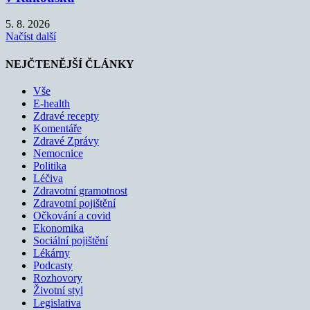
5. 8. 2026
Načíst další
NEJČTENĚJŠÍ ČLÁNKY
Vše
E-health
Zdravé recepty
Komentáře
Zdravé Zprávy
Nemocnice
Politika
Léčiva
Zdravotní gramotnost
Zdravotní pojištění
Očkování a covid
Ekonomika
Sociální pojištění
Lékárny
Podcasty
Rozhovory
Životní styl
Legislativa