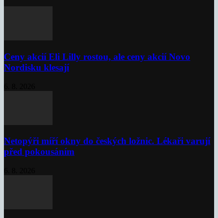
Ceny akcií Eli Lilly rostou, ale ceny akcií Novo
Nordisku klesají
6. 8. 2026
Netopýři míří okny do českých ložnic. Lékaři varují
před pokousáním
6. 8. 2026