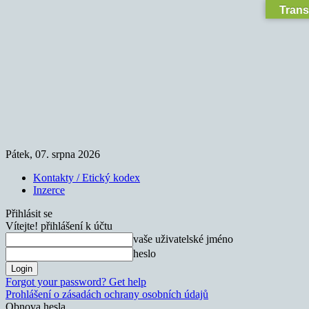
Trans
Pátek, 07. srpna 2026
Kontakty / Etický kodex
Inzerce
Přihlásit se
Vítejte! přihlášení k účtu
vaše uživatelské jméno
heslo
Forgot your password? Get help
Prohlášení o zásadách ochrany osobních údajů
Obnova hesla