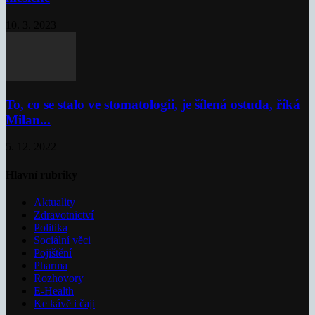
10. 3. 2023
To, co se stalo ve stomatologii, je šílená ostuda, říká
Milan...
5. 12. 2022
Hlavní rubriky
Aktuality
Zdravotnictví
Politika
Sociální věci
Pojištění
Pharma
Rozhovory
E-Health
Ke kávě i čaji