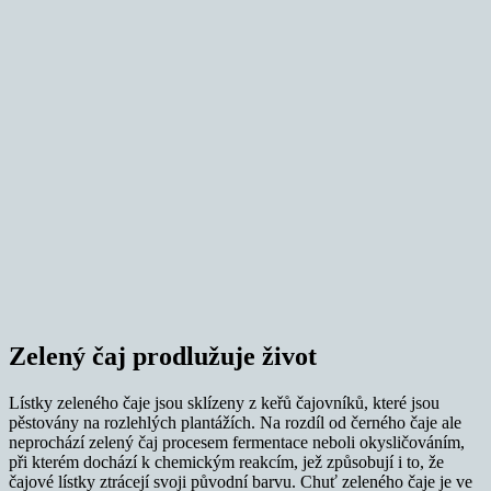
Zelený čaj prodlužuje život
Lístky zeleného čaje jsou sklízeny z keřů čajovníků, které jsou
pěstovány na rozlehlých plantážích. Na rozdíl od černého čaje ale
neprochází zelený čaj procesem fermentace neboli okysličováním,
při kterém dochází k chemickým reakcím, jež způsobují i to, že
čajové lístky ztrácejí svoji původní barvu. Chuť zeleného čaje je ve