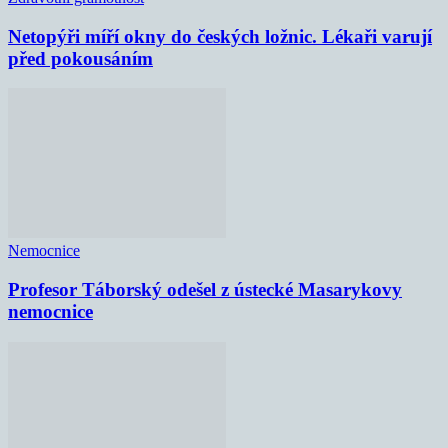
Netopýři míří okny do českých ložnic. Lékaři varují
před pokousáním
Nemocnice
Profesor Táborský odešel z ústecké Masarykovy
nemocnice