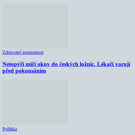
Zdravotní gramotnost
Netopýři míří okny do českých ložnic. Lékaři varují
před pokousáním
Politika