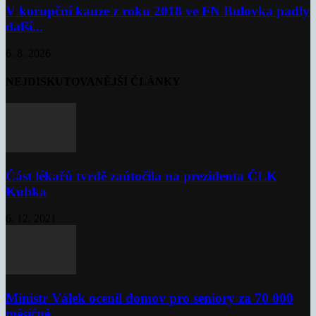
V korupční kauze z roku 2018 ve FN Bulovka padly
další...
6. 8. 2026
NEJDISKUTOVANĚJŠÍ ČLÁNKY
Část lékařů tvrdě zaútočila na prezidenta ČLK
Kubka
6. 12. 2021
Ministr Válek ocenil domov pro seniory za 70 000
měsíčně