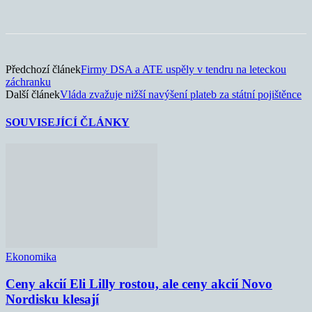
Předchozí článek
Firmy DSA a ATE uspěly v tendru na leteckou
záchranku
Další článek
Vláda zvažuje nižší navýšení plateb za státní pojištěnce
SOUVISEJÍCÍ ČLÁNKY
Ekonomika
Ceny akcií Eli Lilly rostou, ale ceny akcií Novo
Nordisku klesají