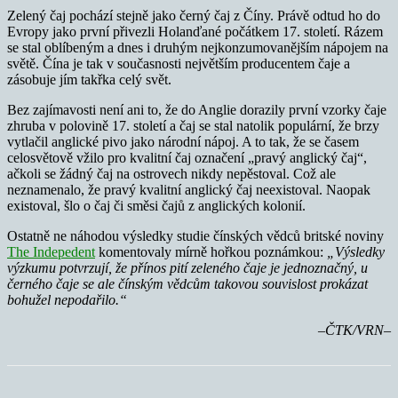
Zelený čaj pochází stejně jako černý čaj z Číny. Právě odtud ho do
Evropy jako první přivezli Holanďané počátkem 17. století. Rázem
se stal oblíbeným a dnes i druhým nejkonzumovanějším nápojem na
světě. Čína je tak v současnosti největším producentem čaje a
zásobuje jím takřka celý svět.
Bez zajímavosti není ani to, že do Anglie dorazily první vzorky čaje
zhruba v polovině 17. století a čaj se stal natolik populární, že brzy
vytlačil anglické pivo jako národní nápoj. A to tak, že se časem
celosvětově vžilo pro kvalitní čaj označení „pravý anglický čaj“,
ačkoli se žádný čaj na ostrovech nikdy nepěstoval. Což ale
neznamenalo, že pravý kvalitní anglický čaj neexistoval. Naopak
existoval, šlo o čaj či směsi čajů z anglických kolonií.
Ostatně ne náhodou výsledky studie čínských vědců britské noviny
The Indepedent
komentovaly mírně hořkou poznámkou:
„Výsledky
výzkumu potvrzují, že přínos pití zeleného čaje je jednoznačný, u
černého čaje se ale čínským vědcům takovou souvislost prokázat
bohužel nepodařilo.“
–ČTK/VRN–