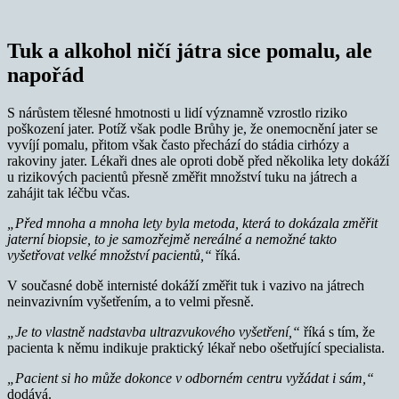
Tuk a alkohol ničí játra sice pomalu, ale
napořád
S nárůstem tělesné hmotnosti u lidí významně vzrostlo riziko
poškození jater. Potíž však podle Brůhy je, že onemocnění jater se
vyvíjí pomalu, přitom však často přechází do stádia cirhózy a
rakoviny jater. Lékaři dnes ale oproti době před několika lety dokáží
u rizikových pacientů přesně změřit množství tuku na játrech a
zahájit tak léčbu včas.
„Před mnoha a mnoha lety byla metoda, která to dokázala změřit
jaterní biopsie, to je samozřejmě nereálné a nemožné takto
vyšetřovat velké množství pacientů,“
říká.
V současné době internisté dokáží změřit tuk i vazivo na játrech
neinvazivním vyšetřením, a to velmi přesně.
„Je to vlastně nadstavba ultrazvukového vyšetření,“
říká s tím, že
pacienta k němu indikuje praktický lékař nebo ošetřující specialista.
„Pacient si ho může dokonce v odborném centru vyžádat i sám,“
dodává.