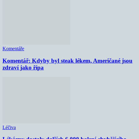
Komentáře
Komentář: Kdyby byl steak lékem, Američané jsou
zdraví jako řípa
Léčiva