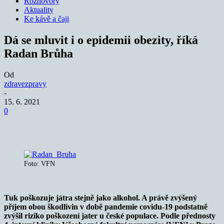
Rozhovory
Aktuality
Ke kávě a čaji
Dá se mluvit i o epidemii obezity, říká
Radan Brůha
Od
zdravezpravy
-
15. 6. 2021
0
Foto: VFN
Tuk poškozuje játra stejně jako alkohol. A právě zvýšený
příjem obou škodlivin v době pandemie covidu-19 podstatně
zvýšil riziko poškození jater u české populace. Podle přednosty