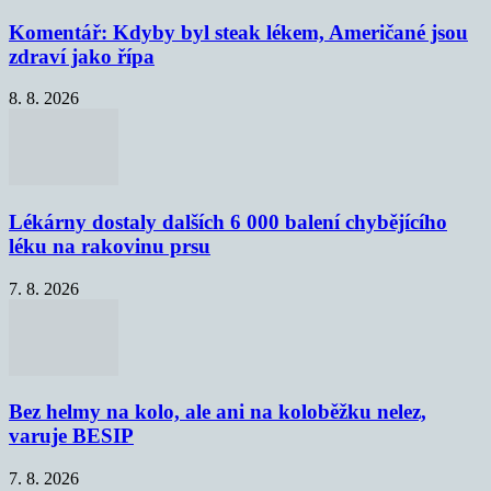
Komentář: Kdyby byl steak lékem, Američané jsou
zdraví jako řípa
8. 8. 2026
Lékárny dostaly dalších 6 000 balení chybějícího
léku na rakovinu prsu
7. 8. 2026
Bez helmy na kolo, ale ani na koloběžku nelez,
varuje BESIP
7. 8. 2026