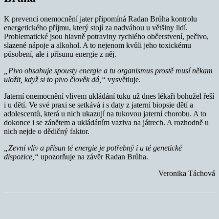
K prevenci onemocnění jater připomíná Radan Brůha kontrolu
energetického příjmu, který stojí za nadváhou u většiny lidí.
Problematické jsou hlavně potraviny rychlého občerstvení, pečivo,
slazené nápoje a alkohol. A to nejenom kvůli jeho toxickému
působení, ale i přísunu energie z něj.
„Pivo obsahuje spousty energie a tu organismus prostě musí někam
uložit, když si to pivo člověk dá,“
vysvětluje.
Jaterní onemocnění vlivem ukládání tuku už dnes lékaři bohužel řeší
i u dětí. Ve své praxi se setkává i s daty z jaterní biopsie dětí a
adolescentů, která u nich ukazují na tukovou jaterní chorobu. A to
dokonce i se zánětem a ukládáním vaziva na játrech. A rozhodně u
nich nejde o dědičný faktor.
„Zevní vliv a přísun té energie je potřebný i u té genetické
dispozice,“
upozorňuje na závěr Radan Brůha.
Veronika Táchová