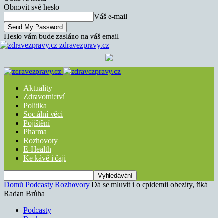
Obnovit své heslo
Váš e-mail
Heslo vám bude zasláno na váš email
zdravezpravy.cz
Aktuality
Zdravotnictví
Politika
Sociální věci
Pojištění
Pharma
Rozhovory
E-Health
Ke kávě i čaji
Domů
Podcasty
Rozhovory
Dá se mluvit i o epidemii obezity, říká
Radan Brůha
Podcasty