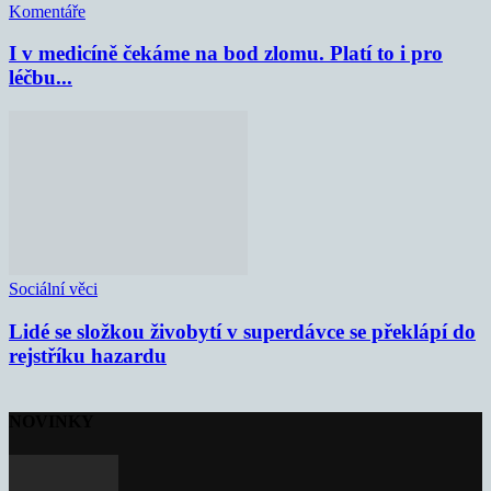
Komentáře
I v medicíně čekáme na bod zlomu. Platí to i pro
léčbu...
Sociální věci
Lidé se složkou živobytí v superdávce se překlápí do
rejstříku hazardu
NOVINKY