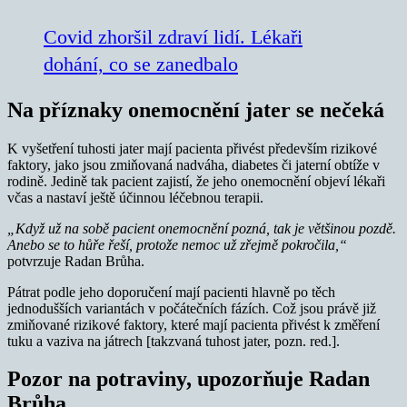
Covid zhoršil zdraví lidí. Lékaři
dohání, co se zanedbalo
Na příznaky onemocnění jater se nečeká
K vyšetření tuhosti jater mají pacienta přivést především rizikové
faktory, jako jsou zmiňovaná nadváha, diabetes či jaterní obtíže v
rodině. Jedině tak pacient zajistí, že jeho onemocnění objeví lékaři
včas a nastaví ještě účinnou léčebnou terapii.
„Když už na sobě pacient onemocnění pozná, tak je většinou pozdě.
Anebo se to hůře řeší, protože nemoc už zřejmě pokročila,“
potvrzuje Radan Brůha.
Pátrat podle jeho doporučení mají pacienti hlavně po těch
jednodušších variantách v počátečních fázích. Což jsou právě již
zmiňované rizikové faktory, které mají pacienta přivést k změření
tuku a vaziva na játrech [takzvaná tuhost jater, pozn. red.].
Pozor na potraviny, upozorňuje Radan
Brůha