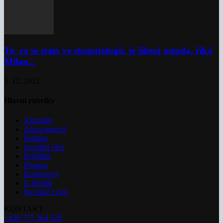
To, co se stalo ve stomatologii, je šílená ostuda, říká
Milan...
5. 12. 2022
Hlavní rubriky
Aktuality
Zdravotnictví
Politika
Sociální věci
Pojištění
Pharma
Rozhovory
E-Health
Ke kávě i čaji
KONTAKT
+420 777 264 528