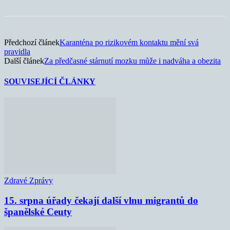
Předchozí článek
Karanténa po rizikovém kontaktu mění svá
pravidla
Další článek
Za předčasné stárnutí mozku může i nadváha a obezita
SOUVISEJÍCÍ ČLÁNKY
Zdravé Zprávy
15. srpna úřady čekají další vlnu migrantů do
španělské Ceuty