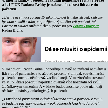
4. interní kliniky Všeobecné fakultní nemocnice [VFN] v Praze
a 1. LF UK Radana Brůhy je načase dát zdraví lidí zase do
pořádku.
„Berme tu situaci covidu-19 jako možnost ten stav zlepšit, vždycky
bychom si měli z toho, co prožijeme špatného vzít poučení, tak
zkusme tu situaci změnit,“
říká v podcastu pro
ZdraveZpravy.cz
Radan Brůha.
V rozhovoru Radan Brůha upozorňuje hlavně na zvýšení nadváhy u
lidí v době pandemie, a to až o 30 procent. S tím pak souvisí nárůst
pacientů s onemocněním zažívacího ústrojí. V meziročním srovnání
ve VFN lékaři pozorují například dvakrát více hospitalizací kvůli
žlučníkovým kamenům. A v blízké budoucnosti se podle nich dají
očekávat i nárůsty onkologických pacientů.
„Odkládaná preventivní vyšetření tlustého střeva povedou k tomu,
že budeme pacienty nacházet v pokročilejších fázích nádorových
onemocnění,“
říká.