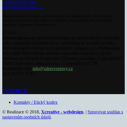
+420 606 831 394
info@zdravezpravy.cz
Obsah serveru je chráněn autorským právem. Jakékoli jeho užití včetně
publikování nebo jiného šíření je zakázáno bez předchozího písemného
souhlasu Copywrite Company s.r.o.
O NÁS
ZdraveZpravy.cz
přinášejí informace ze zdravotnictví, zdravotní
péče a zdravého životního stylu s přesahem do sociální politiky.
Provozovatelem serveru je Copywrite Company s.r.o. Publikování
nebo další šíření obsahu serveru www.zdravezpravy.cz je bez
souhlasu společnosti Copywrite Company zakázáno. Copyright [c]
2020 Copywrite Company s.r.o. / Copyright [c] ČTK.
Kontaktujte nás:
info@zdravezpravy.cz
SLEDUJTE NÁS
INZERCE
Kontakty / Etický kodex
© Realizace © 2018,
Xcreative - webdesign
. |
Spravovat souhlas s
nastavením osobních údajů
.