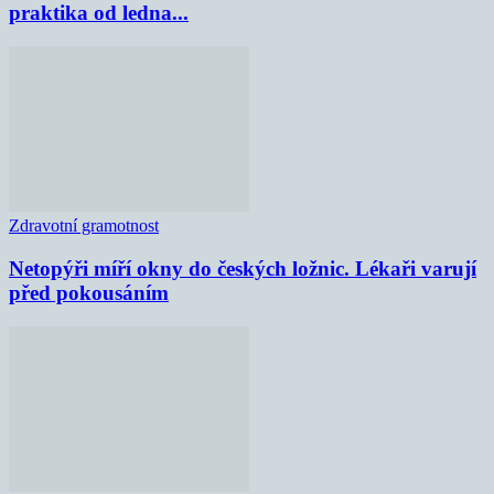
praktika od ledna...
Zdravotní gramotnost
Netopýři míří okny do českých ložnic. Lékaři varují
před pokousáním