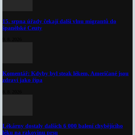
15. srpna úřady čekají další vlnu migrantů do
španělské Ceuty
9. 8. 2026
Komentář: Kdyby byl steak lékem, Američané jsou
zdraví jako řípa
8. 8. 2026
Lékárny dostaly dalších 6 000 balení chybějícího
léku na rakovinu prsu