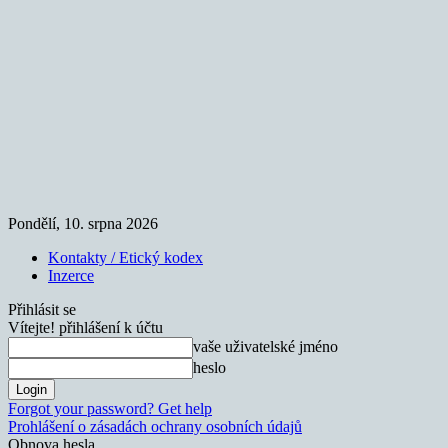
Pondělí, 10. srpna 2026
Kontakty / Etický kodex
Inzerce
Přihlásit se
Vítejte! přihlášení k účtu
vaše uživatelské jméno
heslo
Forgot your password? Get help
Prohlášení o zásadách ochrany osobních údajů
Obnova hesla