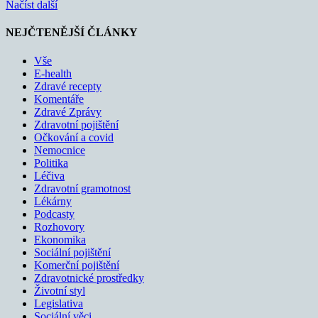
Načíst další
NEJČTENĚJŠÍ ČLÁNKY
Vše
E-health
Zdravé recepty
Komentáře
Zdravé Zprávy
Zdravotní pojištění
Očkování a covid
Nemocnice
Politika
Léčiva
Zdravotní gramotnost
Lékárny
Podcasty
Rozhovory
Ekonomika
Sociální pojištění
Komerční pojištění
Zdravotnické prostředky
Životní styl
Legislativa
Sociální věci