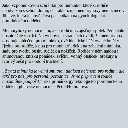
Jako vzpomínkovou schránku pro miminko, které si rodiče
neodvezou s sebou domů, charakterizuje memoryboxy nemocnice v
Jihlavě, která je nově dává pacientkám na gynekologicko-
porodnickém oddělení.
Memoryboxy nemocnicím, ale i rodičům zajišťuje spolek Perinatální
hospic Dítě v srdci. Na webových stránkách uvádí, že memorybox
obsahuje oblečení pro miminko, dvě identické háčkované hračky
[jedna pro rodiče, jedna pro miminko], deku na zabalení miminka,
sadu pro tvorbu otisku ručiček a nožiček. Rodiče v něm najdou i
animovanou knížku pohádek, svíčku, vonný olejíček, brožury a
tvořivý sešit pro období truchlení.
„Ztráta miminka je velmi smutnou událostí nejenom pro rodinu, ale
také pro nás, pro personál porodnice. Jsme připraveni rodiče
maximálně podpořit,“
říká primářka gynekologicko-porodnického
oddělení jihlavské nemocnice Petra Herboltová.