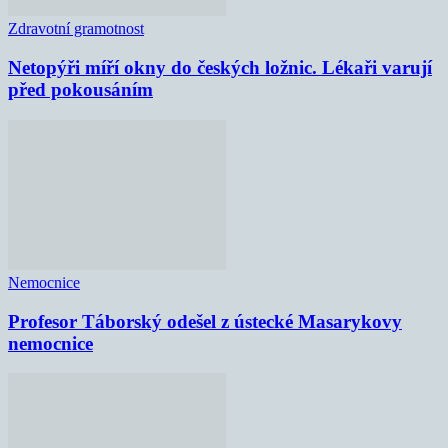
Zdravotní gramotnost
Netopýři míří okny do českých ložnic. Lékaři varují
před pokousáním
Nemocnice
Profesor Táborský odešel z ústecké Masarykovy
nemocnice