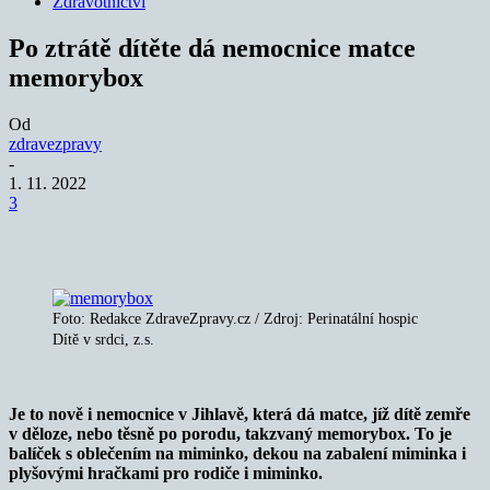
Zdravotnictví
Po ztrátě dítěte dá nemocnice matce
memorybox
Od
zdravezpravy
-
1. 11. 2022
3
Foto: Redakce ZdraveZpravy.cz / Zdroj: Perinatální hospic
Dítě v srdci, z.s.
Je to nově i nemocnice v Jihlavě, která dá matce, jíž dítě zemře
v děloze, nebo těsně po porodu, takzvaný memorybox. To je
balíček s oblečením na miminko, dekou na zabalení miminka i
plyšovými hračkami pro rodiče i miminko.