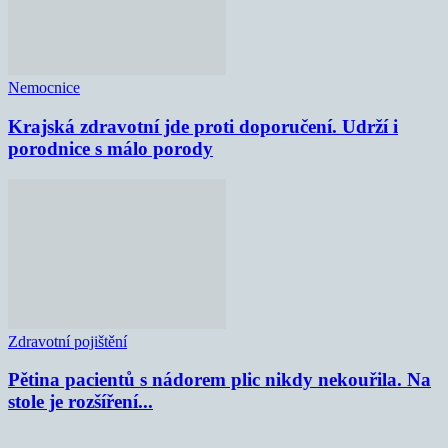
Nemocnice
Krajská zdravotní jde proti doporučení. Udrží i
porodnice s málo porody
Zdravotní pojištění
Pětina pacientů s nádorem plic nikdy nekouřila. Na
stole je rozšíření...