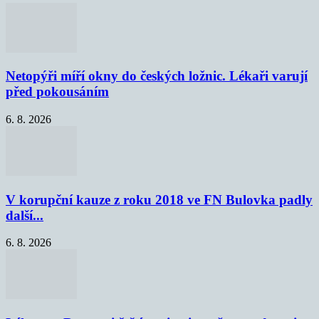
Netopýři míří okny do českých ložnic. Lékaři varují
před pokousáním
6. 8. 2026
V korupční kauze z roku 2018 ve FN Bulovka padly
další...
6. 8. 2026