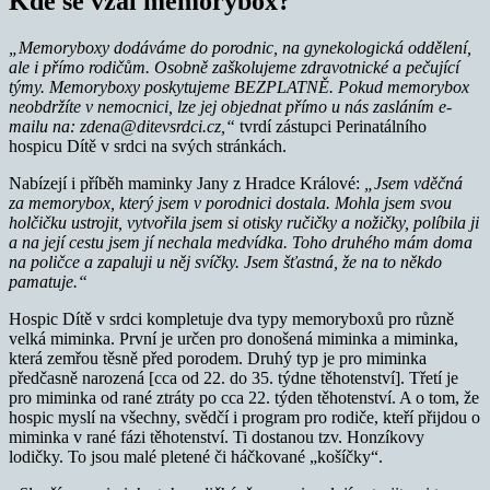
Kde se vzal memorybox?
„Memoryboxy
dodáváme do porodnic, na gynekologická oddělení,
ale i přímo rodičům. Osobně zaškolujeme zdravotnické a pečující
týmy. Memoryboxy poskytujeme BEZPLATNĚ. Pokud memorybox
neobdržíte v nemocnici, lze jej objednat přímo u nás zasláním e-
mailu na: zdena@ditevsrdci.cz,“
tvrdí zástupci Perinatálního
hospicu Dítě v srdci na svých stránkách.
Nabízejí i příběh maminky Jany z Hradce Králové:
„
Jsem vděčná
za memorybox, který jsem v porodnici dostala. Mohla jsem svou
holčičku ustrojit, vytvořila jsem si otisky ručičky a nožičky, políbila ji
a na její cestu jsem jí nechala medvídka. Toho druhého mám doma
na poličce a zapaluji u něj svíčky. Jsem šťastná, že na to někdo
pamatuje.“
Hospic Dítě v srdci kompletuje dva typy memoryboxů pro různě
velká miminka. První je určen pro donošená miminka a miminka,
která zemřou těsně před porodem. Druhý typ je pro miminka
předčasně narozená [cca od 22. do 35. týdne těhotenství]. Třetí je
pro miminka od rané ztráty po cca 22. týden těhotenství. A o tom, že
hospic myslí na všechny, svědčí i program pro rodiče, kteří přijdou o
miminka v rané fázi těhotenství. Ti dostanou tzv. Honzíkovy
lodičky. To jsou malé pletené či háčkované „košíčky“.