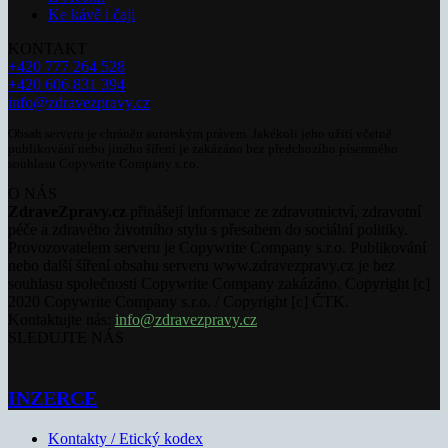
Ke kávě i čaji
KONTAKT
+420 777 264 528
+420 606 831 394
info@zdravezpravy.cz
Obsah serveru je chráněn autorským právem. Jakékoli jeho užití včetně
publikování nebo jiného šíření je zakázáno bez předchozího písemného
souhlasu Copywrite Company s.r.o.
O NÁS
ZdraveZpravy.cz
přinášejí informace ze zdravotnictví, zdravotní
péče a zdravého životního stylu s přesahem do sociální politiky.
Provozovatelem serveru je Copywrite Company s.r.o. Publikování
nebo další šíření obsahu serveru www.zdravezpravy.cz je bez
souhlasu společnosti Copywrite Company zakázáno. Copyright [c]
2020 Copywrite Company s.r.o. / Copyright [c] ČTK.
Kontaktujte nás:
info@zdravezpravy.cz
SLEDUJTE NÁS
INZERCE
Kontakty / Etický kodex