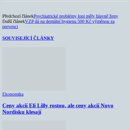
Předchozí článek
Psychiatrické problémy loni měly hlavně ženy
Další článek
VZP dá na dentální hygienu 500 Kč výměnou za
prevenci
SOUVISEJÍCÍ ČLÁNKY
Ekonomika
Ceny akcií Eli Lilly rostou, ale ceny akcií Novo
Nordisku klesají