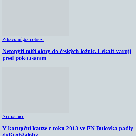
Zdravotní gramotnost
Netopýři míří okny do českých ložnic. Lékaři varují
před pokousáním
Nemocnice
V korupční kauze z roku 2018 ve FN Bulovka padly
další obžaloby