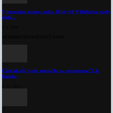
V korupční kauze z roku 2018 ve FN Bulovka padly
další...
6. 8. 2026
NEJDISKUTOVANĚJŠÍ ČLÁNKY
Část lékařů tvrdě zaútočila na prezidenta ČLK
Kubka
6. 12. 2021