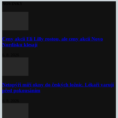
NOVINKY
Ceny akcií Eli Lilly rostou, ale ceny akcií Novo
Nordisku klesají
6. 8. 2026
Netopýři míří okny do českých ložnic. Lékaři varují
před pokousáním
6. 8. 2026