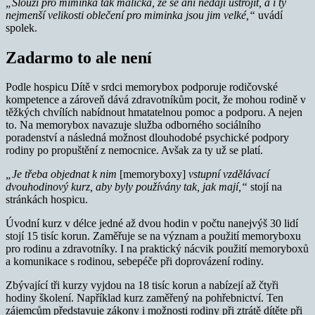
„Slouží pro miminka tak maličká, že se ani nedají ustrojit, a i ty
nejmenší velikosti oblečení pro miminka jsou jim velké,“
uvádí
spolek.
Zadarmo to ale není
Podle hospicu Dítě v srdci memorybox podporuje rodičovské
kompetence a zároveň dává zdravotníkům pocit, že mohou rodině v
těžkých chvílích nabídnout hmatatelnou pomoc a podporu. A nejen
to. Na memorybox navazuje služba odborného sociálního
poradenství a následná možnost dlouhodobé psychické podpory
rodiny po propuštění z nemocnice. Avšak za ty už se platí.
„Je třeba objednat k nim
[memoryboxy]
vstupní vzdělávací
dvouhodinový kurz, aby byly používány tak, jak mají,“
stojí na
stránkách hospicu.
Úvodní kurz v délce jedné až dvou hodin v počtu nanejvýš 30 lidí
stojí 15 tisíc korun. Zaměřuje se na význam a použití memoryboxu
pro rodinu a zdravotníky. I na praktický nácvik použití memoryboxů
a komunikace s rodinou, sebepéče při doprovázení rodiny.
Zbývající tři kurzy vyjdou na 18 tisíc korun a nabízejí až čtyři
hodiny školení. Například kurz zaměřený na pohřebnictví. Ten
zájemcům představuje zákony i možnosti rodiny při ztrátě dítěte při