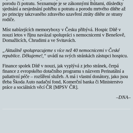
porodu či potratu. Seznamuje je se zákonnými lhůtami, důsledky
sjednání a nesjednání pohřbu u potratu a porodu mrtvého dítěte až
po principy takzvaného zdravého uzavření ztráty dítěte ze strany
rodiče.
Míst nabízejících memoryboxy v Česku přibývá. Hospic Dítě v
nouzi letos v říjnu navázal spolupráci s nemocnicemi v Benešově,
Domažlicích, Chrudimi a ve Svitavách.
„Aktuálně spolupracujeme s více než 40 nemocnicemi v České
republice.
Děkujeme!,“
uvádí na svých stránkách zástupci hospicu.
Finance spolek Dítě v nouzi, jak vyplývá z jeho stránek, čerpá
finance z evropského dotačního programu s názvem Perinatální a
paliativní péče – rozšíření služeb. A má i vlastní donátory, jako jsou
třeba Škoda Auto nadační fond, Komerční banka či Ministerstvo
práce a sociálních věcí ČR [MPSV ČR].
–DNA–