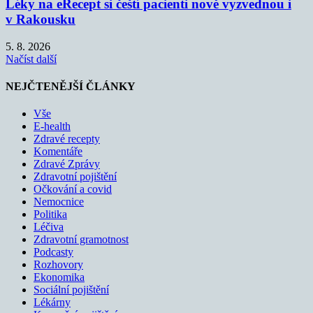
Léky na eRecept si čeští pacienti nově vyzvednou i
v Rakousku
5. 8. 2026
Načíst další
NEJČTENĚJŠÍ ČLÁNKY
Vše
E-health
Zdravé recepty
Komentáře
Zdravé Zprávy
Zdravotní pojištění
Očkování a covid
Nemocnice
Politika
Léčiva
Zdravotní gramotnost
Podcasty
Rozhovory
Ekonomika
Sociální pojištění
Lékárny