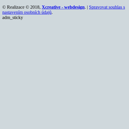
© Realizace © 2018,
Xcreative - webdesign
. |
Spravovat souhlas s
nastavením osobních údajů
.
adm_sticky