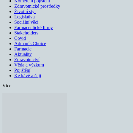
Komerční pojištění
Zdravotnické prostředky
Životní styl
Legislativa
Sociální věci
Farmaceutické firmy
Stakeholders
Covid
Adman´s Choice
Farmacie
Aktuality
Zdravotnictví
Věda a výzkum
Pojištění
Ke kávě a čaji
Více