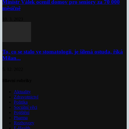
Ministr Válek ocenil domov pro seniory za 70 000
měsíčně
10. 3. 2023
To, co se stalo ve stomatologii, je šílená ostuda, říká
Milan...
5. 12. 2022
Hlavní rubriky
Aktuality
Zdravotnictví
Politika
Sociální věci
Pojištění
Pharma
Rozhovory
E-Health