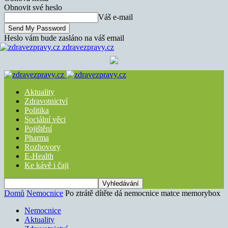
Obnovit své heslo
Váš e-mail
Heslo vám bude zasláno na váš email
zdravezpravy.cz
Aktuality
Zdravotnictví
Politika
Sociální věci
Pojištění
Pharma
Rozhovory
E-Health
Ke kávě i čaji
Domů
Nemocnice
Po ztrátě dítěte dá nemocnice matce memorybox
Nemocnice
Aktuality