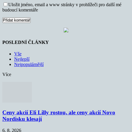
Uložit jméno, email a www stránky v prohlížeči pro další mé
budoucí komentáře
POSLEDNÍ ČLÁNKY
Vše
Nejlepší
Nejpopulárnější
Více
Ceny akcií Eli Lilly rostou, ale ceny akcií Novo
Nordisku klesají
6. 8. 2026