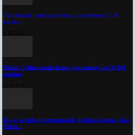
Část lékařů tvrdě zaútočila na prezidenta ČLK
Kubka
6. 12. 2021
Ministr Válek ocenil domov pro seniory za 70 000
měsíčně
10. 3. 2023
To, co se stalo ve stomatologii, je šílená ostuda, říká
Milan...