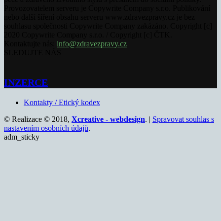
Provozovatelem serveru je Copywrite Company s.r.o. Publikování
nebo další šíření obsahu serveru www.zdravezpravy.cz je bez
souhlasu společnosti Copywrite Company zakázáno. Copyright [c]
2020 Copywrite Company s.r.o. / Copyright [c] ČTK.
Kontaktujte nás:
info@zdravezpravy.cz
SLEDUJTE NÁS
INZERCE
Kontakty / Etický kodex
© Realizace © 2018,
Xcreative - webdesign
. |
Spravovat souhlas s
nastavením osobních údajů
.
adm_sticky