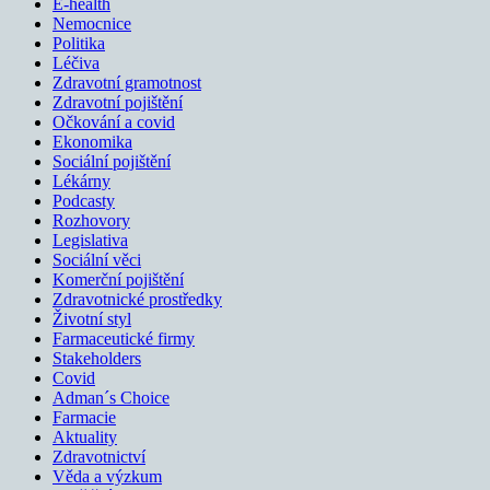
E-health
Nemocnice
Politika
Léčiva
Zdravotní gramotnost
Zdravotní pojištění
Očkování a covid
Ekonomika
Sociální pojištění
Lékárny
Podcasty
Rozhovory
Legislativa
Sociální věci
Komerční pojištění
Zdravotnické prostředky
Životní styl
Farmaceutické firmy
Stakeholders
Covid
Adman´s Choice
Farmacie
Aktuality
Zdravotnictví
Věda a výzkum