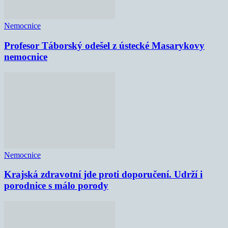
Nemocnice
Profesor Táborský odešel z ústecké Masarykovy
nemocnice
Nemocnice
Krajská zdravotní jde proti doporučení. Udrží i
porodnice s málo porody