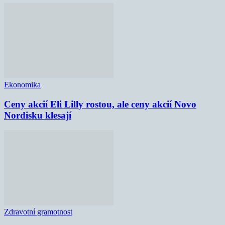
Ekonomika
Ceny akcií Eli Lilly rostou, ale ceny akcií Novo
Nordisku klesají
Zdravotní gramotnost