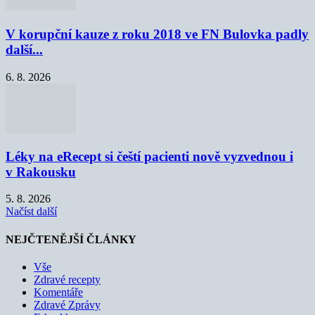
V korupční kauze z roku 2018 ve FN Bulovka padly
další...
6. 8. 2026
Léky na eRecept si čeští pacienti nově vyzvednou i
v Rakousku
5. 8. 2026
Načíst další
NEJČTENĚJŠÍ ČLÁNKY
Vše
Zdravé recepty
Komentáře
Zdravé Zprávy