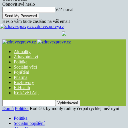
Obnovit své heslo
Váš e-mail
Heslo vám bude zasláno na váš email
zdravezpravy.cz
Aktuality
Zdravotnictví
Politika
Sociální věci
Pojištění
Pharma
Rozhovory
E-Health
Ke kávě i čaji
Domů
Politika
Rodičák by mohly rodiny čerpat rychleji než nyní
Politika
Sociální pojištění