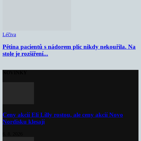
Léčiva
Pětina pacientů s nádorem plic nikdy nekouřila. Na
stole je rozšíření...
NOVINKY
Ceny akcií Eli Lilly rostou, ale ceny akcií Novo
Nordisku klesají
6. 8. 2026