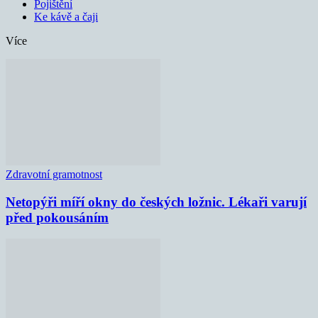
Pojištění
Ke kávě a čaji
Více
Zdravotní gramotnost
Netopýři míří okny do českých ložnic. Lékaři varují
před pokousáním