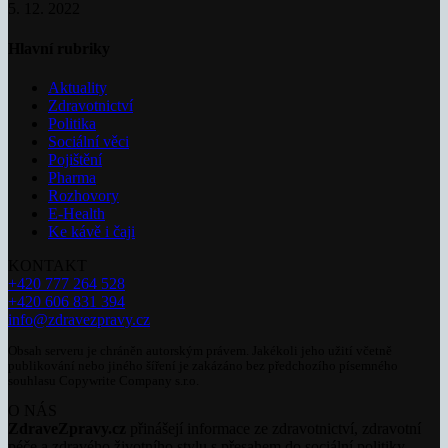
5. 12. 2022
Hlavní rubriky
Aktuality
Zdravotnictví
Politika
Sociální věci
Pojištění
Pharma
Rozhovory
E-Health
Ke kávě i čaji
KONTAKT
+420 777 264 528
+420 606 831 394
info@zdravezpravy.cz
Obsah serveru je chráněn autorským právem. Jakékoli jeho užití včetně
publikování nebo jiného šíření je zakázáno bez předchozího písemného
souhlasu Copywrite Company s.r.o.
O NÁS
ZdraveZpravy.cz
přinášejí informace ze zdravotnictví, zdravotní
péče a zdravého životního stylu s přesahem do sociální politiky.