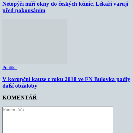
Netopýři míří okny do českých ložnic. Lékaři varují
před pokousáním
Politika
V korupční kauze z roku 2018 ve FN Bulovka padly
další obžaloby
KOMENTÁŘ