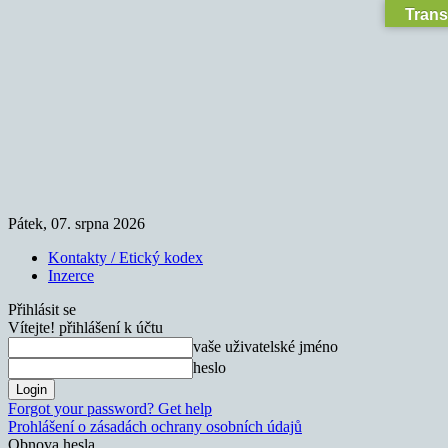
Trans
Pátek, 07. srpna 2026
Kontakty / Etický kodex
Inzerce
Přihlásit se
Vítejte! přihlášení k účtu
vaše uživatelské jméno
heslo
Forgot your password? Get help
Prohlášení o zásadách ochrany osobních údajů
Obnova hesla