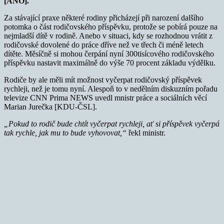
[ANO].
Za stávající praxe některé rodiny přicházejí při narození dalšího
potomka o část rodičovského příspěvku, protože se pobírá pouze na
nejmladší dítě v rodině. Anebo v situaci, kdy se rozhodnou vrátit z
rodičovské dovolené do práce dříve než ve třech či méně letech
dítěte. Měsíčně si mohou čerpání nyní 300tisícového rodičovského
příspěvku nastavit maximálně do výše 70 procent základu výdělku.
Rodiče by ale měli mít možnost vyčerpat rodičovský příspěvek
rychleji, než je tomu nyní. Alespoň to v nedělním diskuzním pořadu
televize CNN Prima NEWS uvedl mnistr práce a sociálních věcí
Marian Jurečka [KDU-ČSL].
„Pokud to rodič bude chtít vyčerpat rychleji, ať si příspěvek vyčerpá
tak rychle, jak mu to bude vyhovovat,“
řekl ministr.