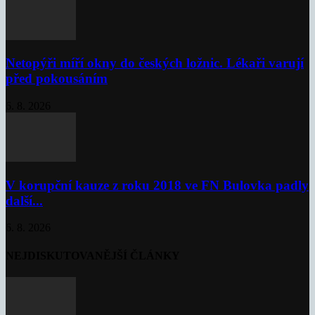
Netopýři míří okny do českých ložnic. Lékaři varují
před pokousáním
6. 8. 2026
V korupční kauze z roku 2018 ve FN Bulovka padly
další...
6. 8. 2026
NEJDISKUTOVANĚJŠÍ ČLÁNKY