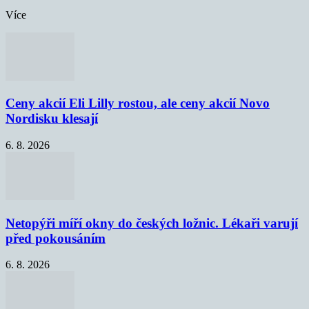
Více
Ceny akcií Eli Lilly rostou, ale ceny akcií Novo
Nordisku klesají
6. 8. 2026
Netopýři míří okny do českých ložnic. Lékaři varují
před pokousáním
6. 8. 2026