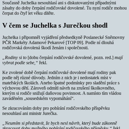
Současně Juchelka nesouhlasí ani s diskutovanými případnými
zásahy do doby čerpání rodičovské dovolené. Tu nyní rodiče mohou
čerpat do čtyř let věku dítěte.
V čem se Juchelka s Jurečkou shodl
Juchelka i připomněl vyjádření předsedkyně Poslanecké Sněmovny
PČR Markéty Adamové Pekarové [TOP 09]. Podle ní dlouhá
rodičovská dovolená škodí ženám i společnosti.
„Rodiny si to
[dobu čerpání rodičovské dovolené, pozn. red.]
mají
vybrat podle sebe,“
řekl.
Ke zvolené době čerpání rodičovské dovolené mají rodiny pak
podle něj různé důvody. Jedním z nich je i nedostatek míst v
mateřských školách. Anebo špatné podmínky pro sladění práce s
výchovou dětí. Zároveň odmítl návrh na zrušení školkovného,
kterým si rodiče snižují daňovou povinnost. A namísto tím vládou
zaváděném „sousedském vypomáhání“.
Se zkracováním doby pro pobírání rodičovského příspěvku
nesouhlasí ani ministr Jurečka.
„Neumím si představit, že bych nesl návrh, který bude zákonně
zkracovat dobu možného pobírání rodičovského příspěvku,“
řekl.