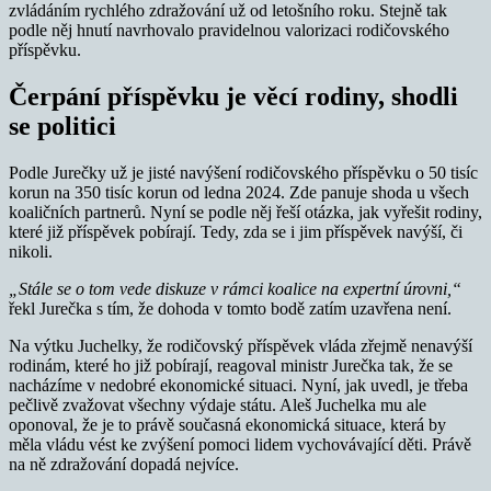
zvládáním rychlého zdražování už od letošního roku. Stejně tak
podle něj hnutí navrhovalo pravidelnou valorizaci rodičovského
příspěvku.
Čerpání příspěvku je věcí rodiny, shodli
se politici
Podle Jurečky už je jisté navýšení rodičovského příspěvku o 50 tisíc
korun na 350 tisíc korun od ledna 2024. Zde panuje shoda u všech
koaličních partnerů. Nyní se podle něj řeší otázka, jak vyřešit rodiny,
které již příspěvek pobírají. Tedy, zda se i jim příspěvek navýší, či
nikoli.
„Stále se o tom vede diskuze v rámci koalice na expertní úrovni,“
řekl Jurečka s tím, že dohoda v tomto bodě zatím uzavřena není.
Na výtku Juchelky, že rodičovský příspěvek vláda zřejmě nenavýší
rodinám, které ho již pobírají, reagoval ministr Jurečka tak, že se
nacházíme v nedobré ekonomické situaci. Nyní, jak uvedl, je třeba
pečlivě zvažovat všechny výdaje státu. Aleš Juchelka mu ale
oponoval, že je to právě současná ekonomická situace, která by
měla vládu vést ke zvýšení pomoci lidem vychovávající děti. Právě
na ně zdražování dopadá nejvíce.