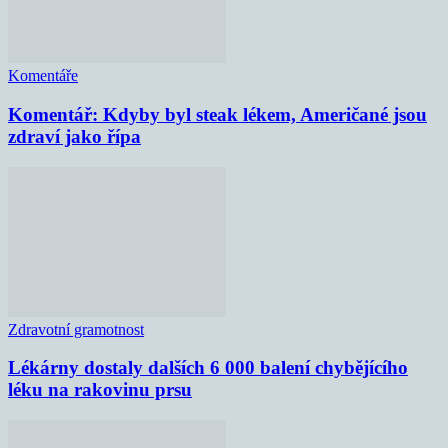
Komentáře
Komentář: Kdyby byl steak lékem, Američané jsou
zdraví jako řípa
Zdravotní gramotnost
Lékárny dostaly dalších 6 000 balení chybějícího
léku na rakovinu prsu