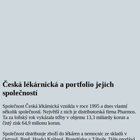
Česká lékárnická a portfolio jejích
společností
Společnost Česká lékárnická vznikla v roce 1995 a dnes vlastní
několik společností. Největší z nich je distributorská firma Pharmos.
Ta za loňský rok vykázala tržby v objemu 13,3 miliardy korun a
čistý zisk 64,9 milionu korun.
Společnost distribuuje zboží do lékáren a nemocnic ze skladů v
Ostravě, Brně, Hradci Králové, Brandýsku a Táboře. Dále prodává