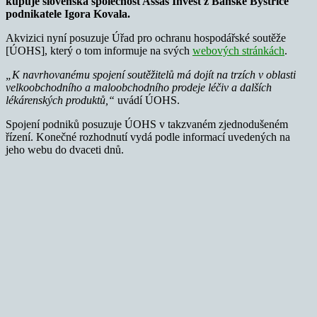
kupuje slovenská společnost Assas Invest z Banské Bystrice
podnikatele Igora Kovala.
Akvizici nyní posuzuje Úřad pro ochranu hospodářské soutěže
[ÚOHS], který o tom informuje na svých
webových stránkách
.
„K navrhovanému spojení soutěžitelů má dojít na trzích v oblasti
velkoobchodního a maloobchodního prodeje léčiv a dalších
lékárenských produktů,“
uvádí ÚOHS.
Spojení podniků posuzuje ÚOHS v takzvaném zjednodušeném
řízení. Konečné rozhodnutí vydá podle informací uvedených na
jeho webu do dvaceti dnů.