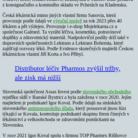
z konsignačního a komisního skladu ve Pcherách na Kladensku.
Česká lékárnická mimo jiných vlastní firmu Sanovia, která
provozuje podle údajů ve
výroční zprávě
za rok 2023 přes 40
lékáren a pět výdejen. Provozuje i e-shop Mojelekarna.cz a
společnost Galmed. Ta vyrábí léčiva, kosmetiku, potravinové
doplňky a zdravotnický materiál. Nadpoloviční podíly drží také v
dopravních společnostech Lektrans a Lektrans Bohemia, které
zajišťují rozvozy léků. Podle Evidence skutečných majitelů Českou
lékárnickou vlastní Jiří Korta a Ivo Přibyl.
Distributor léčiv Pharmos zvýšil tržby,
ale zisk má nižší
Slovenská společnost Assas Invest podle
slovenského obchodního
rejstříku sídlí v Banské Bystrici a byla založena v roce 2020. Jejím
majitelem je podnikatel Igor Koval. Podle údajů na stránkách
slovenského
antimonopolního úřadu
, který posuzoval jinou fúzi
týkající se Kovala, kontroluje podnikatel skupinu firem činných v
lékárnictví a velkoobchodu se zdravotními pomůckami na
Slovensku.
V roce 2021 Igor Koval spolu s firmou TOP Pharmex Rišňovce