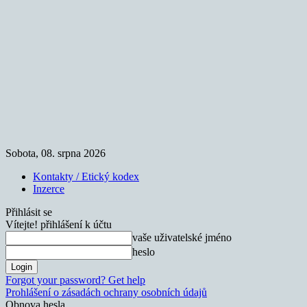
Sobota, 08. srpna 2026
Kontakty / Etický kodex
Inzerce
Přihlásit se
Vítejte! přihlášení k účtu
vaše uživatelské jméno
heslo
Forgot your password? Get help
Prohlášení o zásadách ochrany osobních údajů
Obnova hesla