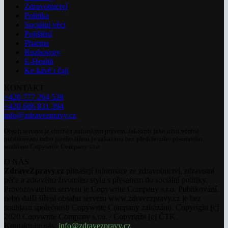
Zdravotnictví
Politika
Sociální věci
Pojištění
Pharma
Rozhovory
E-Health
Ke kávě i čaji
KONTAKT
+420 777 264 528
+420 606 831 394
info@zdravezpravy.cz
Obsah serveru je chráněn autorským právem. Jakékoli jeho užití včetně
publikování nebo jiného šíření je zakázáno bez předchozího písemného
souhlasu Copywrite Company s.r.o.
O NÁS
ZdraveZpravy.cz
přinášejí informace ze zdravotnictví, zdravotní
péče a zdravého životního stylu s přesahem do sociální politiky.
Provozovatelem serveru je Copywrite Company s.r.o. Publikování
nebo další šíření obsahu serveru www.zdravezpravy.cz je bez
souhlasu společnosti Copywrite Company zakázáno. Copyright [c]
2020 Copywrite Company s.r.o. / Copyright [c] ČTK.
Kontaktujte nás:
info@zdravezpravy.cz