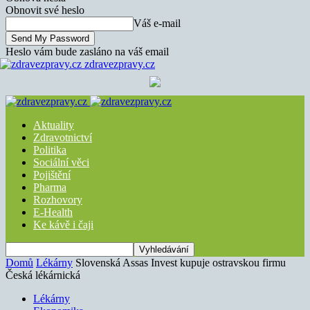
Obnovit své heslo
Váš e-mail
Heslo vám bude zasláno na váš email
zdravezpravy.cz
Aktuality
Zdravotnictví
Politika
Sociální věci
Pojištění
Pharma
Rozhovory
E-Health
Ke kávě i čaji
Domů
Lékárny
Slovenská Assas Invest kupuje ostravskou firmu
Česká lékárnická
Lékárny