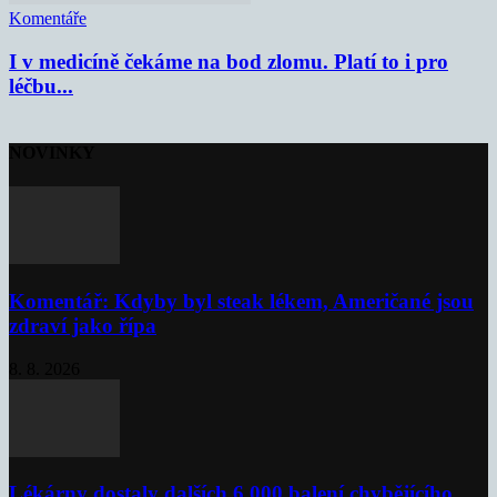
Komentáře
I v medicíně čekáme na bod zlomu. Platí to i pro
léčbu...
NOVINKY
Komentář: Kdyby byl steak lékem, Američané jsou
zdraví jako řípa
8. 8. 2026
Lékárny dostaly dalších 6 000 balení chybějícího