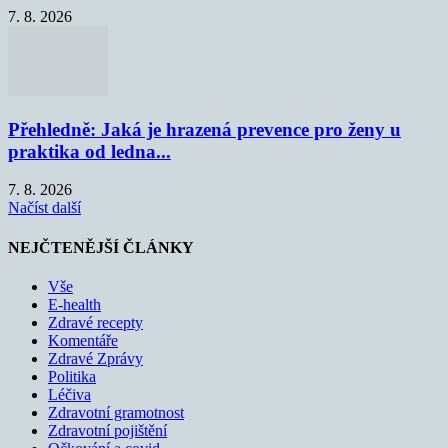
7. 8. 2026
Přehledně: Jaká je hrazená prevence pro ženy u
praktika od ledna...
7. 8. 2026
Načíst další
NEJČTENĚJŠÍ ČLÁNKY
Vše
E-health
Zdravé recepty
Komentáře
Zdravé Zprávy
Politika
Léčiva
Zdravotní gramotnost
Zdravotní pojištění