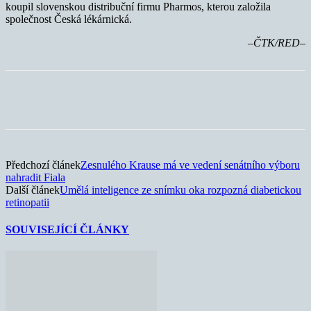
koupil slovenskou distribuční firmu Pharmos, kterou založila
společnost Česká lékárnická.
–ČTK/RED–
Předchozí článek
Zesnulého Krause má ve vedení senátního výboru
nahradit Fiala
Další článek
Umělá inteligence ze snímku oka rozpozná diabetickou
retinopatii
SOUVISEJÍCÍ ČLÁNKY