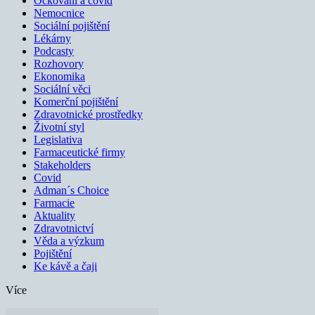
Očkování a covid
Nemocnice
Sociální pojištění
Lékárny
Podcasty
Rozhovory
Ekonomika
Sociální věci
Komerční pojištění
Zdravotnické prostředky
Životní styl
Legislativa
Farmaceutické firmy
Stakeholders
Covid
Adman´s Choice
Farmacie
Aktuality
Zdravotnictví
Věda a výzkum
Pojištění
Ke kávě a čaji
Více