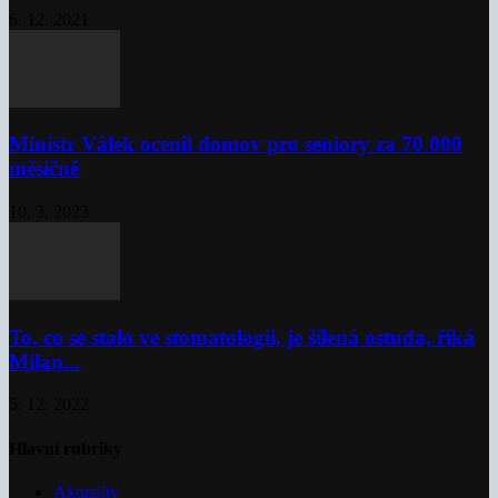
6. 12. 2021
Ministr Válek ocenil domov pro seniory za 70 000
měsíčně
10. 3. 2023
To, co se stalo ve stomatologii, je šílená ostuda, říká
Milan...
5. 12. 2022
Hlavní rubriky
Aktuality