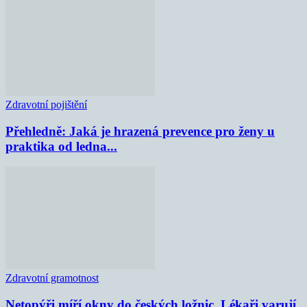
Zdravotní pojištění
Přehledně: Jaká je hrazená prevence pro ženy u
praktika od ledna...
Zdravotní gramotnost
Netopýři míří okny do českých ložnic. Lékaři varují